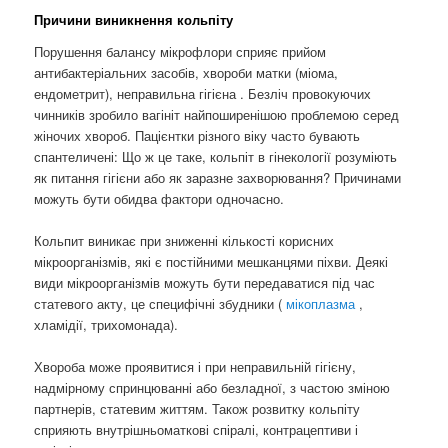
Причини виникнення кольпіту
Порушення балансу мікрофлори сприяє прийом
антибактеріальних засобів, хвороби матки (міома,
ендометрит), неправильна гігієна . Безліч провокуючих
чинників зробило вагініт найпоширенішою проблемою серед
жіночих хвороб. Пацієнтки різного віку часто бувають
спантеличені: Що ж це таке, кольпіт в гінекології розуміють
як питання гігієни або як заразне захворювання? Причинами
можуть бути обидва фактори одночасно.
Кольпит виникає при зниженні кількості корисних
мікроорганізмів, які є постійними мешканцями піхви. Деякі
види мікроорганізмів можуть бути передаватися під час
статевого акту, це специфічні збудники (
мікоплазма
,
хламідії, трихомонада).
Хвороба може проявитися і при неправильній гігієну,
надмірному спринцюванні або безладної, з частою зміною
партнерів, статевим життям. Також розвитку кольпіту
сприяють внутрішньоматкові спіралі, контрацептиви і