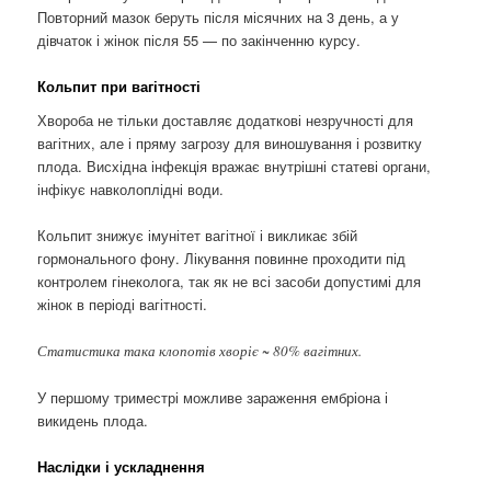
Повторний мазок беруть після місячних на 3 день, а у
дівчаток і жінок після 55 — по закінченню курсу.
Кольпит при вагітності
Хвороба не тільки доставляє додаткові незручності для
вагітних, але і пряму загрозу для виношування і розвитку
плода. Висхідна інфекція вражає внутрішні статеві органи,
інфікує навколоплідні води.
Кольпит знижує імунітет вагітної і викликає збій
гормонального фону. Лікування повинне проходити під
контролем гінеколога, так як не всі засоби допустимі для
жінок в періоді вагітності.
Статистика така клопотів хворіє ~ 80% вагітних.
У першому триместрі можливе зараження ембріона і
викидень плода.
Наслідки і ускладнення