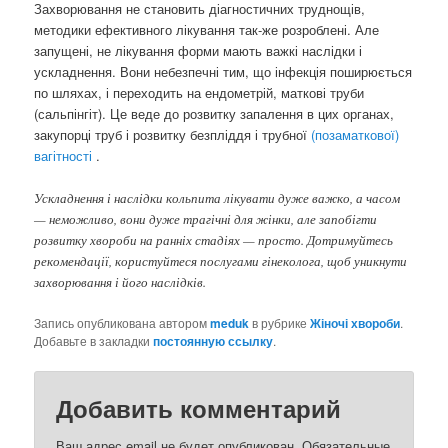
Захворювання не становить діагностичних труднощів,
методики ефективного лікування так-же розроблені. Але
запущені, не лікування форми мають важкі наслідки і
ускладнення. Вони небезпечні тим, що інфекція поширюється
по шляхах, і переходить на ендометрій, маткові труби
(сальпінгіт). Це веде до розвитку запалення в цих органах,
закупорці труб і розвитку безпліддя і трубної
(позаматкової)
вагітності
.
Ускладнення і наслідки кольпита лікувати дуже важко, а часом
— неможливо, вони дуже трагічні для жінки, але запобігти
розвитку хвороби на ранніх стадіях — просто. Дотримуйтесь
рекомендації, користуйтеся послугами гінеколога, щоб уникнути
захворювання і його наслідків.
Запись опубликована автором
meduk
в рубрике
Жіночі хвороби
.
Добавьте в закладки
постоянную ссылку
.
Добавить комментарий
Ваш адрес email не будет опубликован.
Обязательные