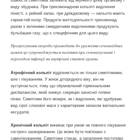
виду збудника. При трихомонадном кольпіті виділення
пінисті, є рибний запах, при дріжджовому — нальоти мають
сирнистий колір. Продукти життєдіяльності трихомонад
разом з зеленими смердючими виділеннями продукують
бульбашки газу, що є специфічним для цього виду.
Прогресування хвороби призводить до ураження сечовивідних
шляхів це супроводжується палінням при сечовипусканні і
переходом інфекції на внутрішні статеві органи.
Атрофічний кольпіт
відрізняється не тільки симптомами,
але і лікуванням. У жінок дітородного віку, він не
зустрічається, тому що обумовлений гормональним
дисбалансом, який знижує секрецію захисної плівки
піхви. Симптоми його мізерні, як і виділення, які здобуваю
вид сірої слизової маси з характерним запахом вагінальних
ексудатів.
Хронічний кольпіт
виникає при умові не повного лікування
гострого захворювання. Це може бути пов'язано з
самолікуванням. Симптоми стихає, а запалення поступово