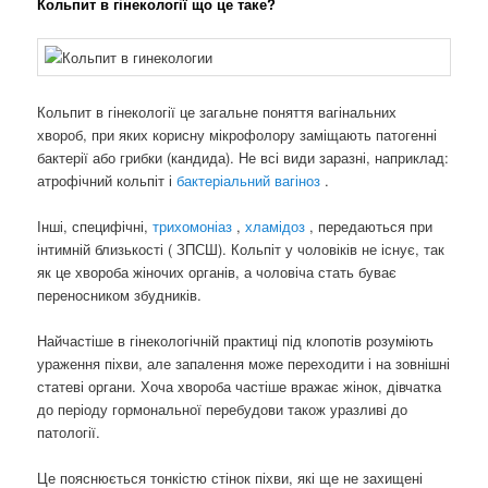
Кольпит в гінекології що це таке?
Кольпит в гінекології це загальне поняття вагінальних
хвороб, при яких корисну мікрофолору заміщають патогенні
бактерії або грибки (кандида). Не всі види заразні, наприклад:
атрофічний кольпіт і
бактеріальний вагіноз
.
Інші, специфічні,
трихомоніаз
,
хламідоз
, передаються при
інтимній близькості ( ЗПСШ). Кольпіт у чоловіків не існує, так
як це хвороба жіночих органів, а чоловіча стать буває
переносником збудників.
Найчастіше в гінекологічній практиці під клопотів розуміють
ураження піхви, але запалення може переходити і на зовнішні
статеві органи. Хоча хвороба частіше вражає жінок, дівчатка
до періоду гормональної перебудови також уразливі до
патології.
Це пояснюється тонкістю стінок піхви, які ще не захищені