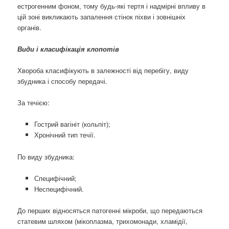
естрогенним фоном, тому будь-які тертя і надмірні впливу в
цій зоні викликають запалення стінок піхви і зовнішніх
органів.
Види і класифікація клопотів
Хвороба класифікують в залежності від перебігу, виду
збудника і способу передачі.
За течією:
Гострий вагініт (кольпіт);
Хронічний тип течії.
По виду збудника:
Специфічний;
Неспецифічний.
До перших відносяться патогенні мікроби, що передаються
статевим шляхом (мікоплазма, трихомонади, хламідії,