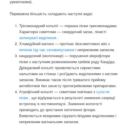
уреаплазма).
Переважна більшість складають наступні види:
Тріхомонадний кольпіт — поразка піхви трихомонадами.
Характерні симптоми — смердючий запах, пінисті
зеленуваті виділення
.
Хламідійний вагіноз — протікає безсимптомно або з
печіння під час сечовипускання
і неприємним запахом.
кандидозний (молочниця) — порушення мікрофлори
піхви з наступним розмноженням грибків роду Кандіда.
Дріжджовий кольпіт проявляється сирнистими
нальотами на стінках і роз'їдають виділеннями з кислим
запахом. Виникає також після тривалого прийому
антибіотиків без захисту протигрибковими препаратами.
Атрофічний кольпіт — симптоми пов'язані з
сухістю
піхви
, що відбувається в результаті зниження секреції
естрогену в постменопаузі. Зниження вологості
призводить до зростання патогенної флори.
Виявляється мізерними сірувато-блідими виділеннями і
неприємним вагінальним запахом.