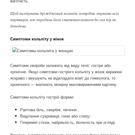
вагітність.
Щоб вилікувати дріжджовий кольпіт, потрібно лікувати всіх
партнерів, але передача його статевим шляхом до сих пір не
доведена.
Симптоми кольпіту у жінок
Симптоми хвороби залежить від виду течії: гостре або
хронічне. Якщо симптоми гострого кольпіту у жінок виражені
яскраво і змушують не відкладати візит до гінеколога, то
хронічного — малюють мізерну маловираженими картину.
Симптоми кольпіту гострої форми:
Раптова біль, свербіж, печіння ;
Виділення сукровиця, гною або слизу;
Гіперемія стінок, набряклість, болючість при огляді.
Важкість симптомів залежить від імунного фону організму і