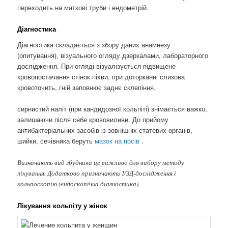
переходить на маткові труби і ендометрій.
Діагностика
Діагностика складається з збору даних анамнезу
(опитування), візуального огляду дзеркалами, лабораторного
дослідження. При огляді візуалізується підвищене
кровопостачання стінок піхви, при доторканні слизова
кровоточить, гній заповнює заднє склепіння.
сирнистий наліт (при кандидозної кольпіті) знімається важко,
залишаючи після себе крововиливи. До прийому
антибактеріальних засобів із зовнішніх статевих органів,
шийки, сечівника беруть
мазок на посів
.
Визначають вид збудника це важливо для вибору методу
лікування. Додатково призначають УЗД-дослідження і
кольпоскопію (ендоскопічна діагностика).
Лікування кольпіту у жінок