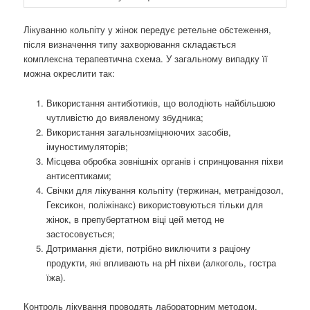
Лікуванню кольпіту у жінок передує ретельне обстеження,
після визначення типу захворювання складається
комплексна терапевтична схема. У загальному випадку її
можна окреслити так:
Використання антибіотиків, що володіють найбільшою
чутливістю до виявленому збудника;
Використання загальнозміцнюючих засобів,
імуностимуляторів;
Місцева обробка зовнішніх органів і спринцювання піхви
антисептиками;
Свічки для лікування кольпіту (тержинан, метранідозол,
Гексикон, поліжінакс) використовуються тільки для
жінок, в препубертатном віці цей метод не
застосовується;
Дотримання дієти, потрібно виключити з раціону
продукти, які впливають на рН піхви (алкоголь, гостра
їжа).
Контроль лікування проводять лабораторним методом.