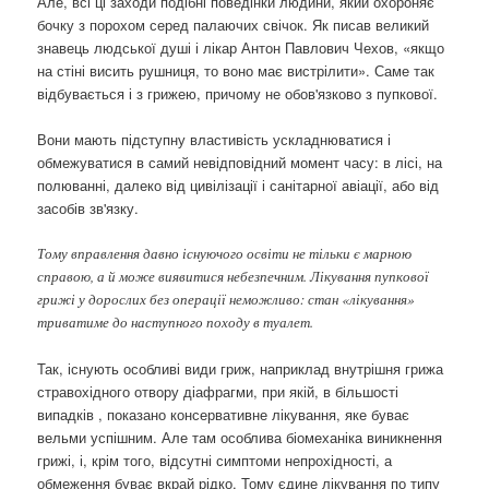
Але, всі ці заходи подібні поведінки людини, який охороняє
бочку з порохом серед палаючих свічок. Як писав великий
знавець людської душі і лікар Антон Павлович Чехов, «якщо
на стіні висить рушниця, то воно має вистрілити». Саме так
відбувається і з грижею, причому не обов'язково з пупкової.
Вони мають підступну властивість ускладнюватися і
обмежуватися в самий невідповідний момент часу: в лісі, на
полюванні, далеко від цивілізації і санітарної авіації, або від
засобів зв'язку.
Тому вправлення давно існуючого освіти не тільки є марною
справою, а й може виявитися небезпечним. Лікування пупкової
грижі у дорослих без операції неможливо: стан «лікування»
триватиме до наступного походу в туалет.
Так, існують особливі види гриж, наприклад внутрішня грижа
стравохідного отвору діафрагми, при якій, в більшості
випадків , показано консервативне лікування, яке буває
вельми успішним.
Але там особлива біомеханіка виникнення
грижі, і, крім того, відсутні симптоми непрохідності, а
обмеження буває вкрай рідко. Тому єдине лікування по типу