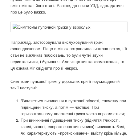
вміст мішка і його стані. Раніше, до появи УЗД, здогадатися
про це було важко.
Наприклад, застосовували вислуховування грижі
фонендоскопом. Якщо в мішок потрапляла кишкова петля, і її
стан не викликав побоювань, то були чутні звуки
перистальтики, і бурчання. Але якщо кишка «замовкала», то
ця ознака міг свідчити про її некроз.
Симптоми пупкової грижі у дорослих при її неускладненій
течії наступні:
З'являється випинання в пупкової області, спочатку при
підвищенні тиску, а потім — частіше. При
горизонтальному положенні грижа часто вправляється;
При виникненні підвищення тиску (підняття тяжкості,
кашлі, чханні, спорожнення кишечника) виникають болі,
які характеризують «протискивание» вмісту крізь кільце.