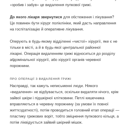
«зробив і забув» це видалення пупкової грижі.
До якого лікаря звернутися
для обстеження і лікування?
Це повинен бути хірург поліклініки, який дасть направлення
на госпіталізацію й оперативне лікування.
Оперують в будь-якому відділенні «чистої» хірургії, яке є не
тільки в місті, а й в будь-якої центральної районної
лікарні. Операція видаленням грижі відноситься до розділу
абдомінальної хірургії, або хірургії органів черевної
порожнини.
ПРО ОПЕРАЦІЇ З ВИДАЛЕННЯ ГРИЖІ
Насправді, так кажуть неписьменні люди. Ніякого
«видалення» не відбувається, оскільки видаляти нічого, крім
зайвої шкіри і підшкірної клітковини. Петлі кишечника
вправляються в черевну порожнину (за умови їх повної
життєздатності), потім проводиться головний етап операції —
пластику грижових воріт, тобто зміцнення пупкового кільця, а
потім ліквідується зайвий шкірний мішок.