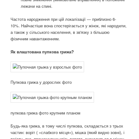
лежачи на спині.
Частота народження при цій локалізації — приблизно 6-
10%. Найчастіше вона спостерігається у жінок, які народили,
а також у сільського населення, в зв'язку з більшою
фізичним навантаженням.
Як влаштована пупкова грижа?
Пупкова грижа у дорослих фото
пупкова грижа фото крупним планом
Будь-яка грижа, в тому числі пупкова, складається з трьох
частин: воріт ( «слабкого місця»), мішка (який видно зовні), і
вмісту, яке, проникнувши крізь ворота, знаходиться в мішку.