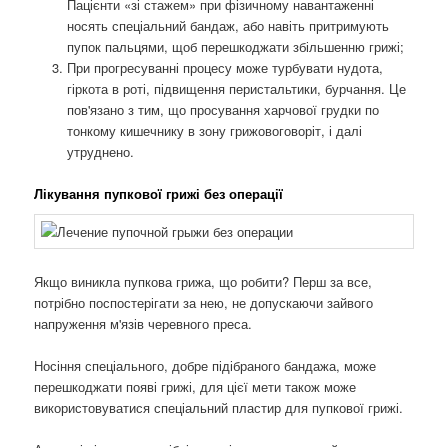
Пацієнти «зі стажем» при фізичному навантаженні
носять спеціальний бандаж, або навіть притримують
пупок пальцями, щоб перешкоджати збільшенню грижі;
При прогресуванні процесу може турбувати нудота,
гіркота в роті, підвищення перистальтики, бурчання. Це
пов'язано з тим, що просування харчової грудки по
тонкому кишечнику в зону грижовоговоріт, і далі
утруднено.
Лікування пупкової грижі без операції
Якщо виникла пупкова грижа, що робити? Перш за все,
потрібно поспостерігати за нею, не допускаючи зайвого
напруження м'язів черевного преса.
Носіння спеціального, добре підібраного бандажа, може
перешкоджати появі грижі, для цієї мети також може
використовуватися спеціальний пластир для пупкової грижі.