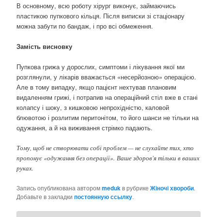
В основному, всю роботу хірург виконує, займаючись
пластикою пупкового кільця. Після виписки зі стаціонару
можна забути по бандаж, і про всі обмеження.
Замість висновку
Пупкова грижа у дорослих, симптоми і лікування якої ми
розглянули, у лікарів вважається «несерйозною» операцією.
Але в тому випадку, якщо пацієнт нехтував плановим
видаленням грижі, і потрапив на операційний стіл вже в стані
колапсу і шоку, з кишковою непрохідністю, каловой
блювотою і розлитим перитонітом, то його шанси не тільки на
одужання, а й на виживання стрімко падають.
Тому, щоб не створювати собі проблем — не слухайте тих, хто
пропонує «одужання без операції». Ваше здоров'я тільки в ваших
руках.
Запись опубликована автором
meduk
в рубрике
Жіночі хвороби
.
Добавьте в закладки
постоянную ссылку
.