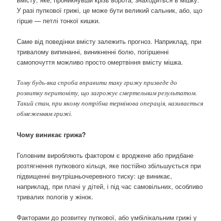
У разі пупкової грижі, це може бути великий сальник, або, що
гірше — петлі тонкої кишки.
Саме від поведінки вмісту залежить прогноз. Наприклад, при
тривалому випинанні, виникненні болю, погіршенні
самопочуття можливо просто омертвіння вмісту мішка.
Тому будь-яка спроба вправити таку грижу призведе до
розвитку перитоніту, що загрожує смертельним результатом.
Такий стан, при якому потрібна термінова операція, називається
обмеженням грижі.
Чому виникає грижа?
Головним виробляють фактором є вроджене або придбане
розтягнення пупкового кільця, яке постійно збільшується при
підвищенні внутрішньочеревного тиску: це виникає,
наприклад, при плачі у дітей, і під час самовільних, особливо
тривалих пологів у жінок.
Факторами до розвитку пупкової, або умбілікальним грижі у