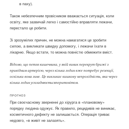
в паху).
Також небезпечним провісником вважається ситуація, коли
освіту, яке зазвичай легко і самостійно вправляти лежачи,
перестало це робити.
Зі зрозумілих причин, не можна намагатися це зробити
силою, а викликати швидку допомогу, і лежачи їхати в
лікарню. Якщо встати, то можна повністю обмежити вміст.
Відомо, що петля кишечника, у якій виник перекрут брижі з
привідним артерією, через кілька годин вже потребує резекції,
оскільки вона гине. Це викликає кишкову непрохідність, яка через
кілька годин ускладнюєтьсяперитонітом.
ПРОГНОЗ
При своєчасному зверненні до хірурга в «плановому»
порядку людина одужує. Як правило, рецидивів не виникає,
косметичного дефекту не залишається. Операція триває
недовго, «в живіт не залазять».