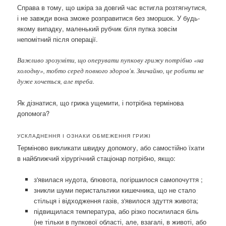
Справа в тому, що шкіра за довгий час встигла розтягнутися,
і не завжди вона зможе розправитися без зморшок. У будь-
якому випадку, маленький рубчик біля пупка зовсім
непомітний після операції.
Важливо зрозуміти, що оперувати пупкову грижу потрібно «на
холодну», тобто серед повного здоров'я. Звичайно, це робити не
дуже хочеться, але треба.
Як дізнатися, що грижа ущемити, і потрібна термінова
допомога?
УСКЛАДНЕННЯ І ОЗНАКИ ОБМЕЖЕННЯ ГРИЖІ
Терміново викликати швидку допомогу, або самостійно їхати
в найближчий хірургічний стаціонар потрібно, якщо:
з'явилася нудота, блювота, погіршилося самопочуття ;
зникли шуми перистальтики кишечника, що не стало
стільця і ​​відходження газів, з'явилося здуття живота;
підвищилася температура, або різко посилилася біль
(не тільки в пупкової області, але, взагалі, в животі, або