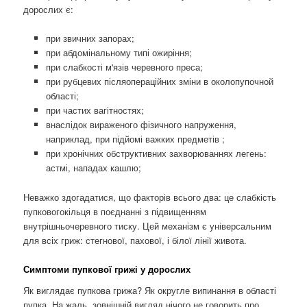
дорослих є:
при звичних запорах;
при абдомінальному типі ожиріння;
при слабкості м'язів черевного преса;
при рубцевих післяопераційних зміни в околопупочной
області;
при частих вагітностях;
внаслідок вираженого фізичного напруження,
наприклад, при підйомі важких предметів ;
при хронічних обструктивних захворюваннях легень:
астмі, нападах кашлю;
Неважко здогадатися, що факторів всього два: це слабкість
пупковогокільця в поєднанні з підвищенням
внутрішньочеревного тиску. Цей механізм є універсальним
для всіх гриж: стегнової, пахової, і білої лінії живота.
Симптоми пупкової грижі у дорослих
Як виглядає пупкова грижа? Як округле випинання в області
пупка. На жаль, зовнішній вигляд нічого не говорить про