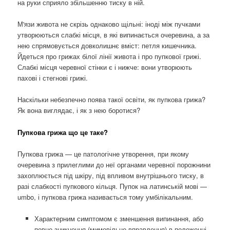
на руки сприяло збільшенню тиску в ній.
М'язи живота не скрізь однаково щільні: іноді між пучками
утворюються слабкі місця, в які випинається очеревина, а за
нею спрямовується довколишнє вміст: петля кишечника.
Йдеться про грижах білої лінії живота і про пупкової грижі.
Слабкі місця черевної стінки є і нижче: вони утворюють
пахові і стегнові грижі.
Наскільки небезпечно поява такої освіти, як пупкова грижа?
Як вона виглядає, і як з нею боротися?
Пупкова грижа що це таке?
Пупкова грижа — це патологічне утворення, при якому
очеревина з прилеглими до неї органами черевної порожнини
захоплюється під шкіру, під впливом внутрішнього тиску, в
разі слабкості пупкового кільця.
Пупок на латинській мові —
umbo, і пупкова грижа називається тому умбілікальним.
Характерним симптомом є зменшення випинання, або
повне зникнення (мимовільне вправлення) в положенні