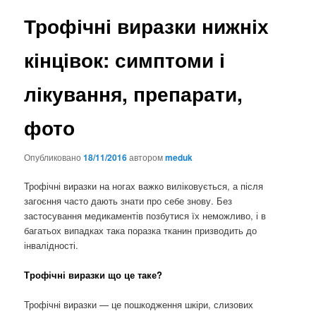
Трофічні виразки нижніх
кінцівок: симптоми і
лікування, препарати,
фото
Опубликовано
18/11/2016
автором
meduk
Трофічні виразки на ногах важко виліковується, а після
загоєння часто дають знати про себе знову. Без
застосування медикаментів позбутися їх неможливо, і в
багатьох випадках така поразка тканин призводить до
інвалідності.
Трофічні виразки що це таке?
Трофічні виразки — це пошкодження шкіри, слизових