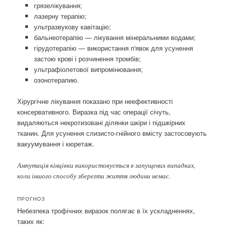
грязелікування;
лазерну терапію;
ультразвукову кавітацію;
бальнеотерапію — лікування мінеральними водами;
гірудотерапію — використання п'явок для усунення
застою крові і розчинення тромбів;
ультрафіолетової випромінювання;
озонотерапию.
Хірургічне лікування показано при неефективності
консервативного. Виразка під час операції січуть,
видаляються некротизовані ділянки шкіри і підшкірних
тканин. Для усунення слизисто-гнійного вмісту застосовують
вакуумування і кюретаж.
Ампутація кінцівки використовується в запущених випадках,
коли іншого способу зберегти життя людини немає.
ПРОГНОЗ
Небезпека трофічних виразок полягає в їх ускладненнях,
таких як: