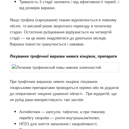
Тривалість 3 стадії залежить і від ефективності терапії, і
від розмірів виразки.
Якщо трофіка (харчування) тканин відновлюється в повному
обсязі, то високий ризик зворотного переходу в початкову
стадію. Остаточне рубцювання відбувається на четвертій
стадії — на це може знадобитися до декількох місяців.
Виразка повністю гранулюється і заживає.
Лікування трофічної виразки нижніх кінцівок, препарати
При трофічних виразках нижніх кінцівок лікування
лікарськими препаратами проводиться окремо або як додаток
до оперативної чищенні ураженої області . При відкритій, ще
не рубці рани використовують такі засоби:
Антибіотики — капсули, таблетки, а при тяжкому
перебігу хвороби — уколи внутрішньом'язово;
НПЗЗ для зняття запалення і хворобливості;