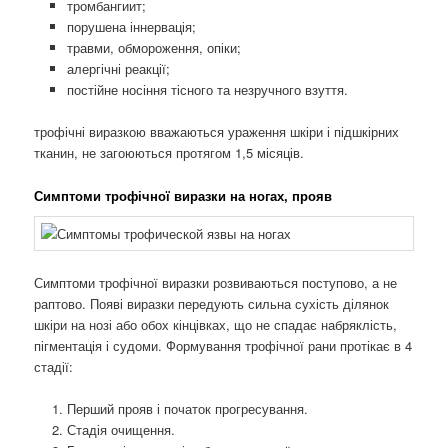
тромбангиит;
порушена іннервація;
травми, обмороження, опіки;
алергічні реакції;
постійне носіння тісного та незручного взуття.
трофічні виразкою вважаються ураження шкіри і підшкірних
тканин, не загоюються протягом 1,5 місяців.
Симптоми трофічної виразки на ногах, прояв
Симптоми трофічної виразки розвиваються поступово, а не
раптово. Появі виразки передують сильна сухість ділянок
шкіри на нозі або обох кінцівках, що не спадає набряклість,
пігментація і судоми. Формування трофічної рани протікає в 4
стадії:
Перший прояв і початок прогресування.
Стадія очищення.