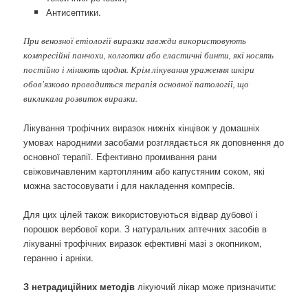
Антисептики.
При венозної етіології виразки завжди використовують
компресійні панчохи, колготки або еластичні бинти, які носять
постійно і міняють щодня. Крім лікування ураження шкіри
обов'язково проводиться терапія основної патології, що
викликала розвиток виразки.
Лікування трофічних виразок нижніх кінцівок у домашніх
умовах народними засобами розглядається як доповнення до
основної терапії. Ефективно промивання рани
свіжовичавленим картопляним або капустяним соком, які
можна застосовувати і для накладення компресів.
Для цих цілей також використовуються відвар дубової і
порошок вербової кори. З натуральних аптечних засобів в
лікуванні трофічних виразок ефективні мазі з окопником,
геранню і арніки.
З нетрадиційних методів
лікуючий лікар може призначити: