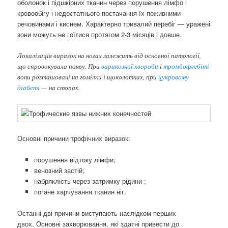
оболонок і підшкірних тканин через порушення лімфо і
кровообігу і недостатнього постачання їх поживними
речовинами і киснем. Характерно тривалий перебіг — уражені
зони можуть не гоїтися протягом 2-3 місяців і довше.
Локалізація виразок на ногах залежить від основної патології,
що спровокувала появу. При
варикозної хвороби
і
тромбофлебіті
вони розташовані на гомілки і щиколотках, при
цукровому
діабеті
— на стопах.
Основні причини трофічних виразок:
порушення відтоку лімфи;
венозний застій;
набряклість через затримку рідини ;
погане харчування тканин ніг.
Останні дві причини виступають наслідком перших
двох. Основні захворювання, які здатні привести до