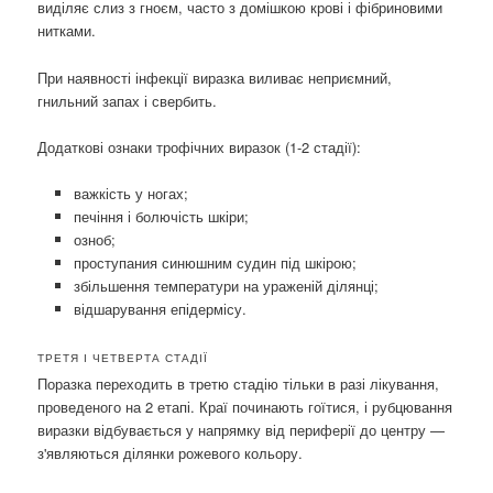
виділяє слиз з гноєм, часто з домішкою крові і фібриновими
нитками.
При наявності інфекції виразка виливає неприємний,
гнильний запах і свербить.
Додаткові ознаки трофічних виразок (1-2 стадії):
важкість у ногах;
печіння і болючість шкіри;
озноб;
проступания синюшним судин під шкірою;
збільшення температури на ураженій ділянці;
відшарування епідермісу.
ТРЕТЯ І ЧЕТВЕРТА СТАДІЇ
Поразка переходить в третю стадію тільки в разі лікування,
проведеного на 2 етапі. Краї починають гоїтися, і рубцювання
виразки відбувається у напрямку від периферії до центру —
з'являються ділянки рожевого кольору.