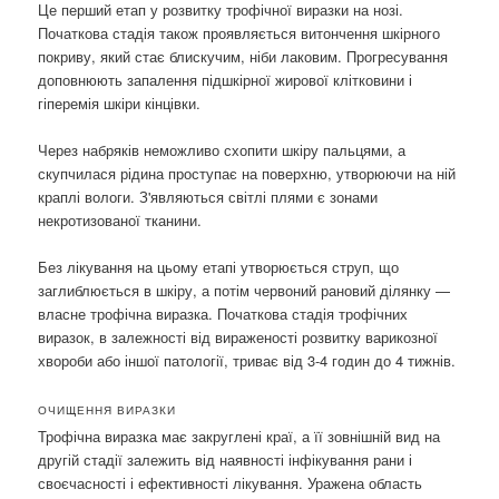
Це перший етап у розвитку трофічної виразки на нозі.
Початкова стадія також проявляється витончення шкірного
покриву, який стає блискучим, ніби лаковим. Прогресування
доповнюють запалення підшкірної жирової клітковини і
гіперемія шкіри кінцівки.
Через набряків неможливо схопити шкіру пальцями, а
скупчилася рідина проступає на поверхню, утворюючи на ній
краплі вологи. З'являються світлі плями є зонами
некротизованої тканини.
Без лікування на цьому етапі утворюється струп, що
заглиблюється в шкіру, а потім червоний рановий ділянку —
власне трофічна виразка. Початкова стадія трофічних
виразок, в залежності від вираженості розвитку варикозної
хвороби або іншої патології, триває від 3-4 годин до 4 тижнів.
ОЧИЩЕННЯ ВИРАЗКИ
Трофічна виразка має закруглені краї, а її зовнішній вид на
другій стадії залежить від наявності інфікування рани і
своєчасності і ефективності лікування. Уражена область