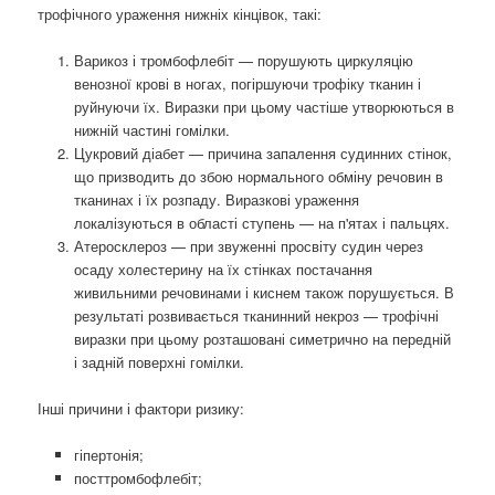
трофічного ураження нижніх кінцівок, такі:
Варикоз і тромбофлебіт — порушують циркуляцію
венозної крові в ногах, погіршуючи трофіку тканин і
руйнуючи їх. Виразки при цьому частіше утворюються в
нижній частині гомілки.
Цукровий діабет — причина запалення судинних стінок,
що призводить до збою нормального обміну речовин в
тканинах і їх розпаду. Виразкові ураження
локалізуються в області ступень — на п'ятах і пальцях.
Атеросклероз — при звуженні просвіту судин через
осаду холестерину на їх стінках постачання
живильними речовинами і киснем також порушується. В
результаті розвивається тканинний некроз — трофічні
виразки при цьому розташовані симетрично на передній
і задній поверхні гомілки.
Інші причини і фактори ризику:
гіпертонія;
посттромбофлебіт;