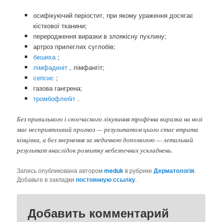
осифікуючий періостит, при якому ураження досягає
кісткової тканини;
переродження виразки в злоякісну пухлину;
артроз прилеглих суглобів;
бешиха
;
лімфаденіт
, лімфангіт;
сепсис
;
газова гангрена;
тромбофлебіт
.
Без правильного і своєчасного лікування трофічна виразка на нозі
має несприятливий прогноз — результатом цього стає втрата
кінцівки, а без звернення за медичною допомогою — летальний
результат внаслідок розвитку небезпечних ускладнень.
Запись опубликована автором
meduk
в рубрике
Дерматологія
.
Добавьте в закладки
постоянную ссылку
.
Добавить комментарий