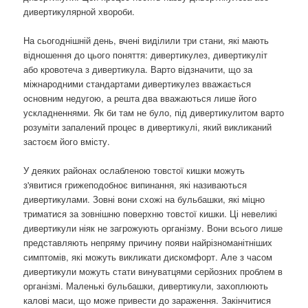
дивертикулярной хвороби.
На сьогоднішній день, вчені виділили три стани, які мають
відношення до цього поняття: дивертикулез, дивертикуліт
або кровотеча з дивертикула. Варто відзначити, що за
міжнародними стандартами дивертикулез вважається
основним недугою, а решта два вважаються лише його
ускладненнями. Як би там не було, під дивертикулитом варто
розуміти запалений процес в дивертикулі, який викликаний
застоєм його вмісту.
У деяких районах ослабленою товстої кишки можуть
з'явитися грижеподобноє випинання, які називаються
дивертикулами. Зовні вони схожі на бульбашки, які міцно
триматися за зовнішню поверхню товстої кишки. Ці невеликі
дивертикули ніяк не загрожують організму. Вони всього лише
представляють непряму причину появи найрізноманітніших
симптомів, які можуть викликати дискомфорт. Але з часом
дивертикули можуть стати винуватцями серйозних проблем в
організмі. Маленькі бульбашки, дивертикули, захоплюють
калові маси, що може привести до зараження. Закінчитися