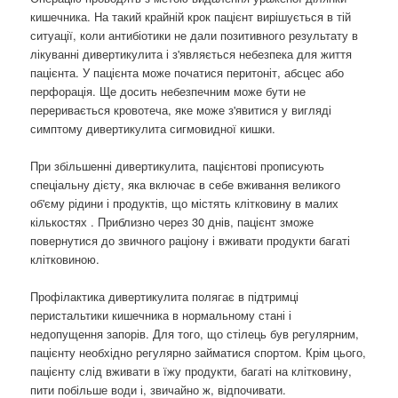
кишечника. На такий крайній крок пацієнт вирішується в тій
ситуації, коли антибіотики не дали позитивного результату в
лікуванні дивертикулита і з'являється небезпека для життя
пацієнта. У пацієнта може початися перитоніт, абсцес або
перфорація. Ще досить небезпечним може бути не
переривається кровотеча, яке може з'явитися у вигляді
симптому дивертикулита сигмовидної кишки.
При збільшенні дивертикулита, пацієнтові прописують
спеціальну дієту, яка включає в себе вживання великого
об'єму рідини і продуктів, що містять клітковину в малих
кількостях . Приблизно через 30 днів, пацієнт зможе
повернутися до звичного раціону і вживати продукти багаті
клітковиною.
Профілактика дивертикулита полягає в підтримці
перистальтики кишечника в нормальному стані і
недопущення запорів. Для того, що стілець був регулярним,
пацієнту необхідно регулярно займатися спортом. Крім цього,
пацієнту слід вживати в їжу продукти, багаті на клітковину,
пити побільше води і, звичайно ж, відпочивати.