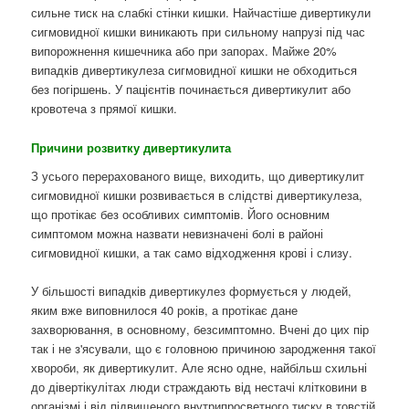
сильне тиск на слабкі стінки кишки. Найчастіше дивертикули
сигмовидної кишки виникають при сильному напрузі під час
випорожнення кишечника або при запорах. Майже 20%
випадків дивертикулеза сигмовидної кишки не обходиться
без погіршень. У пацієнтів починається дивертикулит або
кровотеча з прямої кишки.
Причини розвитку дивертикулита
З усього перерахованого вище, виходить, що дивертикулит
сигмовидної кишки розвивається в слідстві дивертикулеза,
що протікає без особливих симптомів. Його основним
симптомом можна назвати невизначені болі в районі
сигмовидної кишки, а так само відходження крові і слизу.
У більшості випадків дивертикулез формується у людей,
яким вже виповнилося 40 років, а протікає дане
захворювання, в основному, безсимптомно. Вчені до цих пір
так і не з'ясували, що є головною причиною зародження такої
хвороби, як дивертикулит. Але ясно одне, найбільш схильні
до дівертікулітах люди страждають від нестачі клітковини в
організмі і від підвищеного внутрипросветного тиску в товстій