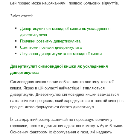
цей процес може набряканням і появою больових відчуттів.
Зміст статті:
Дивертикулит сигмовидної кишки як ускладнення
дивертикулеза
Причини розвитку дивертикулита
Симптоми і ознаки дивертикулита
Лікування дивертикулита сигмовидної кишки
Дивертикулит сигмовидної кишки як ускладнення
дивертикулеза
Сигмовидная кишка являє собою нижню частину товстої
кишки. Якраз в цій області найчастіше і з'являються
дивертикули. Дивертикулез сигмовидної кишки вважається
патологічним процесом, який зароджується в товстій кишці і в
процесі якого формуються багато дивертикул.
Їх стандартний розмір зазвичай не перевищує величину
горошини, проте в деяких випадках вони можуть бути більше.
Основним фактором їх формування є гази, які надають