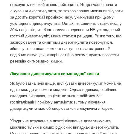
показують високий рівень лейкоцитів. Якщо вчасно почати
лікування дивертикулита, то захворювання можна вилікувати
за досить короткий проміжок часу, уникнувши при цьому
ускладнень дивертикулита. Однак, як свідчить статистика, у
30% пацієнтів, які благополучно перенесли НЕ ускладнений
гострий дивертикуліт, може статися рецидив. Ризик того, що
захворювання та симптоми дивертикулита повернутися,
збільшується після кожного наступного загострення. У
подібних ситуаціях, лікарі настійно рекомендують провести
резекцію сигмовидної кишки.
Лікування дивертикулита сигмовидної кишки
Як було зазначено вище, вилікувати дивертикулит можна не
вдаючись до допомоги медиків. Однак в деяких, особливо
складних випадках, пацієнт не зможе обійтися без
госпіталізації і прийому антибіотиків, тому лікування
дивертикулита має обговорюватися з лікуючим лікарем.
Хірургічне втручання в якості лікування дивертикулита
можливо тільки в самих рідкісних випадках дивертикулита.
Операцію проводять з метою видалення ураженої ділянки