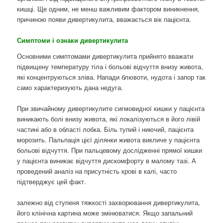
кишці. Ще одним, не менш важливим фактором виникнення,
причиною появи дивертикулита, вважається вік пацієнта.
Симптоми і ознаки дивертикулита
Основними симптомами дивертикулита прийнято вважати
підвищену температуру тіла і больові відчуття внизу живота,
які концентруються зліва. Напади блювоти, нудота і запор так
само характеризують дана недуга.
При звичайному дивертикулите сигмовидної кишки у пацієнта
виникають болі внизу живота, які локалізуються в його лівій
частині або в області лобка. Біль тупий і ниючий, пацієнта
морозить. Пальпація цієї ділянки живота викличе у пацієнта
больові відчуття. При пальцевому дослідженні прямої кишки
у пацієнта виникає відчуття дискомфорту в малому тазі. А
проведений аналіз на присутність крові в калі, часто
підтверджує цей факт.
залежно від ступеня тяжкості захворювання дивертикулита,
його клінічна картина може змінюватися. Якщо запальний