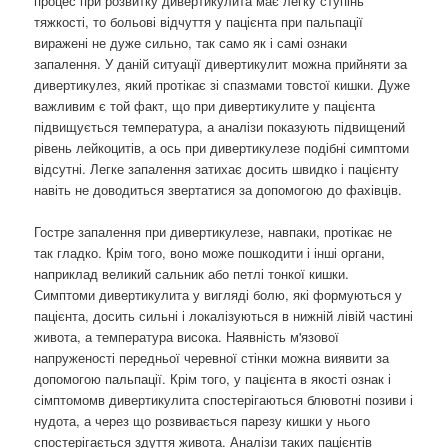
процес при розвитку дивертикулита має легку ступінь
тяжкості, то больові відчуття у пацієнта при пальпації
виражені не дуже сильно, так само як і самі ознаки
запалення. У даній ситуації дивертикулит можна прийняти за
дивертикулез, який протікає зі спазмами товстої кишки. Дуже
важливим є той факт, що при дивертикулите у пацієнта
підвищується температура, а аналізи показують підвищений
рівень лейкоцитів, а ось при дивертикулезе подібні симптоми
відсутні. Легке запалення затихає досить швидко і пацієнту
навіть не доводиться звертатися за допомогою до фахівців.
Гостре запалення при дивертикулезе, навпаки, протікає не
так гладко. Крім того, воно може пошкодити і інші органи,
наприклад великий сальник або петлі тонкої кишки.
Симптоми дивертикулита у вигляді болю, які формуються у
пацієнта, досить сильні і локалізуються в нижній лівій частині
живота, а температура висока. Наявність м'язової
напруженості передньої черевної стінки можна виявити за
допомогою пальпації. Крім того, у пацієнта в якості ознак і
сімптомомв дивертикулита спостерігаються блювотні позиви і
нудота, а через що розвивається парезу кишки у нього
спостерігається здуття живота. Аналізи таких пацієнтів