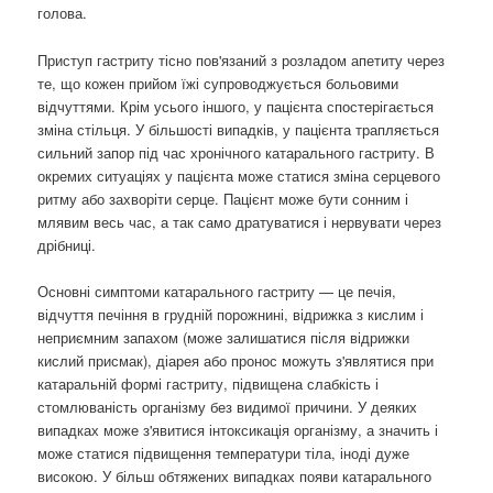
голова.
Приступ гастриту тісно пов'язаний з розладом апетиту через
те, що кожен прийом їжі супроводжується больовими
відчуттями. Крім усього іншого, у пацієнта спостерігається
зміна стільця. У більшості випадків, у пацієнта трапляється
сильний запор під час хронічного катарального гастриту. В
окремих ситуаціях у пацієнта може статися зміна серцевого
ритму або захворіти серце. Пацієнт може бути сонним і
млявим весь час, а так само дратуватися і нервувати через
дрібниці.
Основні симптоми катарального гастриту — це печія,
відчуття печіння в грудній порожнині, відрижка з кислим і
неприємним запахом (може залишатися після відрижки
кислий присмак), діарея або пронос можуть з'являтися при
катаральній формі гастриту, підвищена слабкість і
стомлюваність організму без видимої причини. У деяких
випадках може з'явитися інтоксикація організму, а значить і
може статися підвищення температури тіла, іноді дуже
високою. У більш обтяжених випадках появи катарального