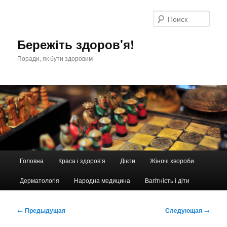
Перейти
к
Поис
основному
содержимому
Бережіть здоров'я!
Поради, як бути здоровим
Главное
Головна
Краса і здоров’я
Дієти
Жіночі хвороби
меню
Дерматологія
Народна медицина
Вагітність і діти
Навигация
←
Предыдущая
Следующая
→
по