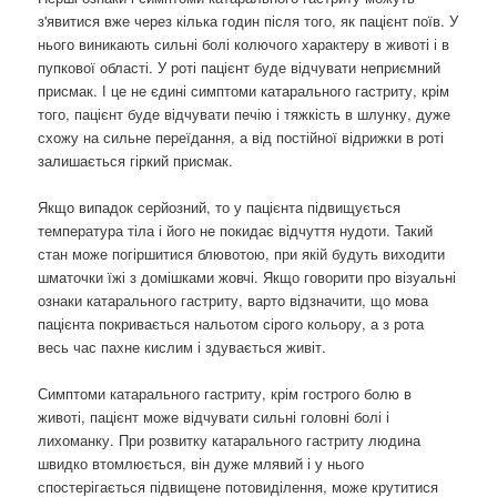
з'явитися вже через кілька годин після того, як пацієнт поїв. У
нього виникають сильні болі колючого характеру в животі і в
пупкової області. У роті пацієнт буде відчувати неприємний
присмак. І це не єдині симптоми катарального гастриту, крім
того, пацієнт буде відчувати печію і тяжкість в шлунку, дуже
схожу на сильне переїдання, а від постійної відрижки в роті
залишається гіркий присмак.
Якщо випадок серйозний, то у пацієнта підвищується
температура тіла і його не покидає відчуття нудоти. Такий
стан може погіршитися блювотою, при якій будуть виходити
шматочки їжі з домішками жовчі. Якщо говорити про візуальні
ознаки катарального гастриту, варто відзначити, що мова
пацієнта покривається нальотом сірого кольору, а з рота
весь час пахне кислим і здувається живіт.
Симптоми катарального гастриту, крім гострого болю в
животі, пацієнт може відчувати сильні головні болі і
лихоманку. При розвитку катарального гастриту людина
швидко втомлюється, він дуже млявий і у нього
спостерігається підвищене потовиділення, може крутитися