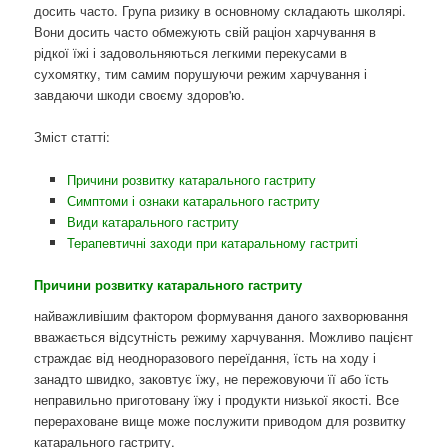
досить часто. Група ризику в основному складають школярі.
Вони досить часто обмежують свій раціон харчування в
рідкої їжі і задовольняються легкими перекусами в
сухомятку, тим самим порушуючи режим харчування і
завдаючи шкоди своєму здоров'ю.
Зміст статті:
Причини розвитку катарального гастриту
Симптоми і ознаки катарального гастриту
Види катарального гастриту
Терапевтичні заходи при катаральному гастриті
Причини розвитку катарального гастриту
найважливішим фактором формування даного захворювання
вважається відсутність режиму харчування. Можливо пацієнт
страждає від неодноразового переїдання, їсть на ходу і
занадто швидко, заковтує їжу, не пережовуючи її або їсть
неправильно приготовану їжу і продукти низької якості. Все
перераховане вище може послужити приводом для розвитку
катарального гастриту.