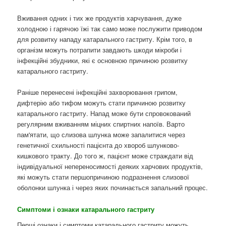
Вживання одних і тих же продуктів харчування, дуже
холодною і гарячою їжі так само може послужити приводом
для розвитку нападу катарального гастриту. Крім того, в
організм можуть потрапити завдають шкоди мікроби і
інфекційні збудники, які є основною причиною розвитку
катарального гастриту.
Раніше перенесені інфекційні захворювання грипом,
дифтерію або тифом можуть стати причиною розвитку
катарального гастриту. Напад може бути спровокований
регулярним вживанням міцних спиртних напоїв. Варто
пам'ятати, що слизова шлунка може запалитися через
генетичної схильності пацієнта до хвороб шлунково-
кишкового тракту. До того ж, пацієнт може страждати від
індивідуальної непереносимості деяких харчових продуктів,
які можуть стати першопричиною подразнення слизової
оболонки шлунка і через яких починається запальний процес.
Симптоми і ознаки катарального гастриту
Перші ознаки і симптоми катарального гастриту можуть