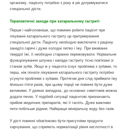
організму, пацієнту потрібно з року в рік дотримуватися
спеціальної дієти.
Терапевтичні заходи при катаральному гастриті
Перше і найголовніше, що повинен робити пацієнт при
лікуванні катарального гастриту це притримування
спеціальної дієти. Пацієнту необхідно виключити з раціону
занадто гарячі і дуже холодні питво і їжу. При вживанні
твердої їжі, її необхідно старанно пережовувати. Нормальне
функціонування шлунка і напади гастриту тісно пов'язані зі
станом зубів. Якщо ж у пацієнта існує проблема з зубами, то
перш, ніж почати лікування катарального гастриту потрібно
усунути проблеми з зубами. Протягом дня слід приймати їжу
близько п'яти разів, при цьому порції не повинні бути дуже
великими. У деяких випадках, до основних симптомів можна
додати печію. У подібній ситуації пацієнтові призначають
прийом медичних препаратів, які її гасять. Дуже важливо
пити побільше рідини. Найкраще мінеральну воду без газів.
У дієті повинні обов'язково бути присутніми продукти
харчування, що сприяють нормалізації рівня кислотності в