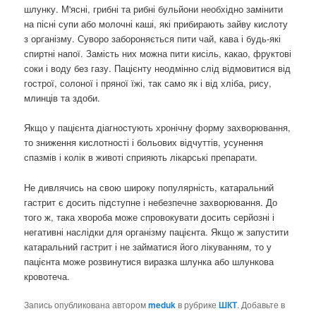
шлунку. М'ясні, грибні та рибні бульйони необхідно замінити
на пісні супи або молочні каші, які прибирають зайву кислоту
з організму. Суворо забороняється пити чай, кава і будь-які
спиртні напої. Замість них можна пити кисіль, какао, фруктові
соки і воду без газу. Пацієнту неодмінно слід відмовитися від
гострої, солоної і пряної їжі, так само як і від хліба, рису,
млинців та здоби.
Якщо у пацієнта діагностують хронічну форму захворювання,
то зниження кислотності і больових відчуттів, усунення
спазмів і колік в животі сприяють лікарські препарати.
Не дивлячись на свою широку популярність, катаральний
гастрит є досить підступне і небезпечне захворювання. До
того ж, така хвороба може спровокувати досить серйозні і
негативні наслідки для організму пацієнта. Якщо ж запустити
катаральний гастрит і не займатися його лікуванням, то у
пацієнта може розвинутися виразка шлунка або шлункова
кровотеча.
Запись опубликована автором
meduk
в рубрике
ШКТ
. Добавьте в