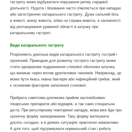
гастриту може відбуватися порушення ритму серцевої
діяльності. Нудота і блювання часто з'являється при нападах
або загостреннях катарального гастриту. Дуже сильний біль
в животі, внизу живота, зліва чи справа живота, в залежності
від розташування ураженої області в шлунку при
катаральному гастриті.
Види катарального гастриту
Розрізняють декілька видів катарального гастриту гострий і
хронічний. Приводом для розвитку гострого гастриту може
стати одноразове подразнення слизової оболонки шлунка,
що виникає через вплив дратівливих чинників. Наприклад, це
може бути якась певна бактерія або інфекційний грибок, який
є основним фактором запалення слизової.
Прибрати симптоми допоможе прийом заспокійливих
лікарських препаратів або відварів, а так само спеціальна
дієта. При регулярному повторенні нападів, мова вже йде про
хронічну форму захворювання. Таку форму вилікувати
досить складно, а в деяких ситуаціях практично неможливо.
А для того, щоб підтримувати нормальний стан і роботу