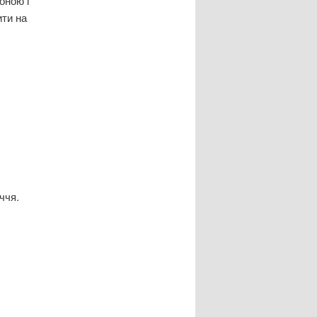
оною і
ти на
ччя.