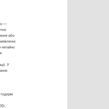
но —
ично
ання або
виявленні
о негайно
я
к
ції. У
вання
естодерм
00).