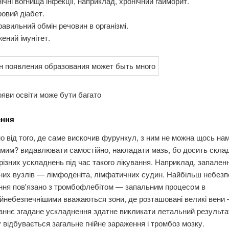
ічні вогнища інфекції, наприклад, хронічний гайморит.
овий діабет.
авильний обмін речовин в організмі.
ений імунітет.
яви освіти може бути багато
ення
 від того, де саме вискочив фурункул, з ним не можна щось на
мим? видавлювати самостійно, накладати мазь, бо досить скла
різних ускладнень під час такого лікування. Наприклад, запален
них вузлів — лімфоденіта, лімфатичних судин. Найбільш небезп
ння пов'язано з тромбофлебітом — запальним процесом в
йнебезпечнішими вважаються зони, де розташовані великі вени —
аннє згадане ускладнення здатне викликати летальний результат
 відбувається загальне гнійне зараження і тромбоз мозку.