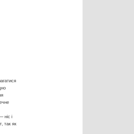
магатися
дно
ня
ечне
 ніс і
, так як