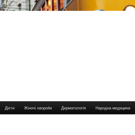
Дієти
Жіночі хвороби
Дерматологія
Народна медицина