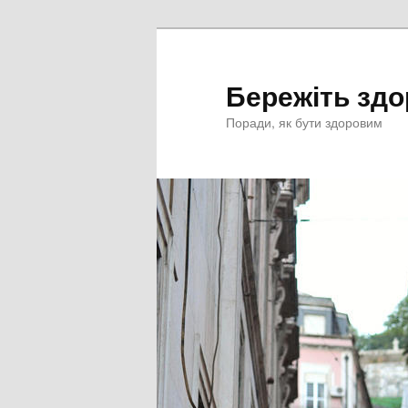
Перейти
к
основному
Бережіть здо
содержимому
Поради, як бути здоровим