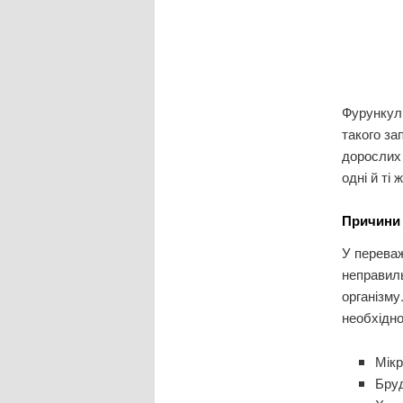
Фурункул 
такого за
дорослих 
одні й ті
Причини
У переваж
неправиль
організму
необхідно
Мікр
Бруд