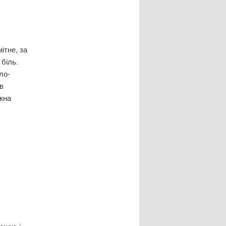
ітне, за
біль.
ло-
в
ожна