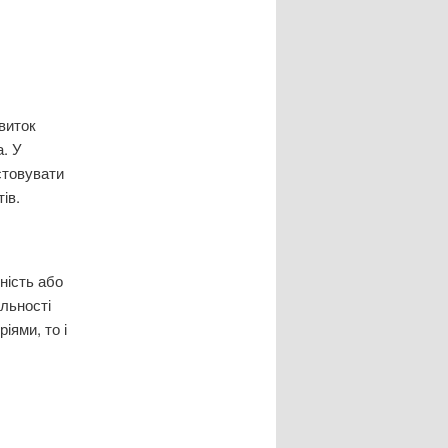
звиток
а. У
стовувати
тів.
ність або
ильності
іями, то і