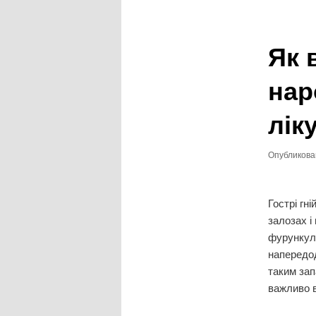
записям
Як 
нар
лік
Опубликов
Гострі гн
залозах і
фурункула
напередод
таким зап
важливо в