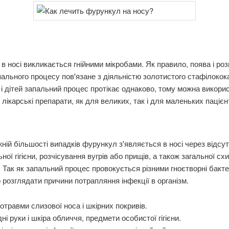
в носі викликається гнійними мікробами. Як правило, поява і ро
пального процесу пов'язане з діяльністю золотистого стафілокок
і дітей запальний процес протікає однаково, тому можна викори
 ж лікарські препарати, як для великих, так і для маленьких пацієн
ній більшості випадків фурункул з'являється в носі через відсут
ної гігієни, розчісування вугрів або прищів, а також загальної сх
. Так як запальний процес провокується різними гноєтворні бактер
 розглядати причини потрапляння інфекції в організм.
отравми слизової носа і шкірних покривів.
ні руки і шкіра обличчя, предмети особистої гігієни.