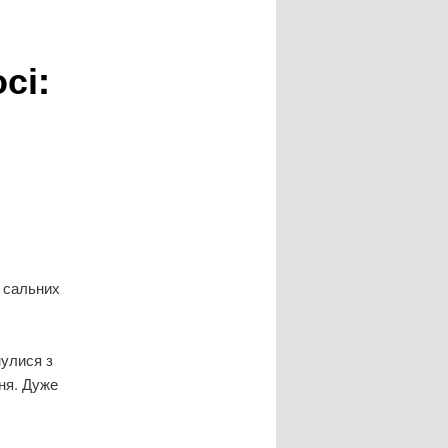
сі:
в сальних
нулися з
ння. Дуже