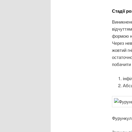
Стадії р
Виникненн
відчуттям
формою на
Через нев
жовтий гн
остаточно
побачити 
інфі
Абс
Фурункул 