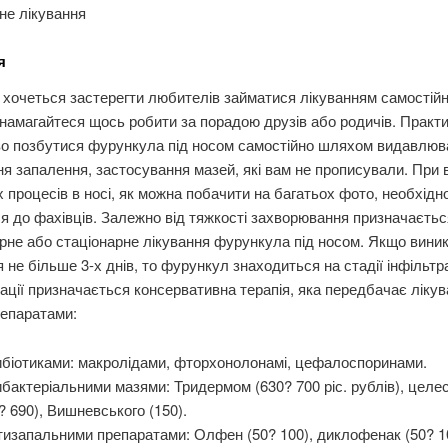
не лікування
я
 хочеться застерегти любителів займатися лікуванням самостій
 намагайтеся щось робити за порадою друзів або родичів. Практ
о позбутися фурункула під носом самостійно шляхом видавлюв
ня запалення, застосування мазей, які вам не прописували. При 
 процесів в носі, як можна побачити на багатьох фото, необхідн
я до фахівців. Залежно від тяжкості захворювання призначаєтьс
не або стаціонарне лікування фурункула під носом. Якщо вини
 не більше 3-х днів, то фурункул знаходиться на стадії інфільтра
уації призначається консервативна терапія, яка передбачає ліку
репаратами:
біотиками: макролідами, фторхонолонамі, цефалоспоринами.
бактеріальними мазями: Тридермом (630? 700 ріс. рублів), цел
? 690), Вишневського (150).
изапальними препаратами: Олфен (50? 100), диклофенак (50? 1