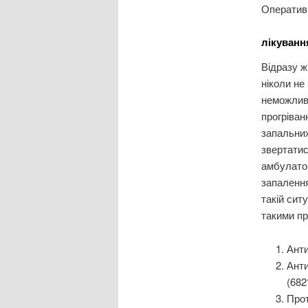
Оператив
лікуванн
Відразу ж
ніколи не
неможлив
прогріван
запальних
звертатис
амбулатор
запалення
такій сит
такими п
Анти
Анти
(682
Прот