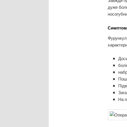
Завжди пі
дуже бол
носогубни
Симптом
Фурункул 
характери
Доси
болі
набр
Поши
Підв
Зага
На п