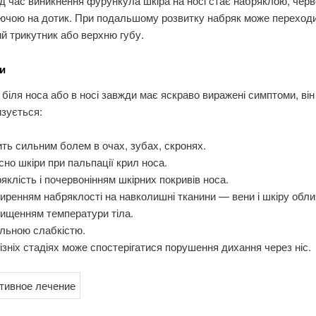
д час виникнення фурункула шкіра на носі стає набряклою, черв
ючою на дотик. При подальшому розвитку набряк може переходи
й трикутник або верхню губу.
и
біля носа або в носі завжди має яскраво виражені симптоми, він
зується:
ть сильним болем в очах, зубах, скронях.
сно шкіри при пальпації крил носа.
яклість і почервонінням шкірних покривів носа.
ренням набряклості на навколишні тканини — вени і шкіру обли
ищенням температури тіла.
льною слабкістю.
ізніх стадіях може спостерігатися порушення дихання через ніс.