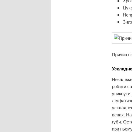
Хрон
Цукр
Непр
Зниж
Причин по
Ускладн
Незалежно
робити са
уникнути 
лімфатич
ускладне
венах. На
губи. Ост
при ньому