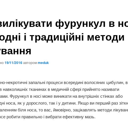
вилікувати фурункул в но
одні і традиційні методи
ування
ано
19/11/2016
автором
meduk
ійно-некротичні запальні процеси всередині волосяних цибулин, 
 в навколишніх тканинах в медичній сфері прийнято називати
ми. Фурункул в носі може виникати на внутрішніх стінках або
ні носа, як у дорослого, так і у дитини. Якщо ви перший раз зітк
аленням біля носа, то вас, ймовірно, зацікавлять методи лікува
се робити правильно і вибрати ефективну мазь.