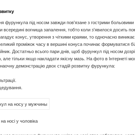
озвитку
я фурункула під носом завжди пов'язане з гострими больовими
и всередині вогнища запалення, тобто коли з'явилося досить пом
гадує конус, утворення з чіткими краями, то одночасно виникає 
еликий проміжок часу в вершині конуса починає формуватися бі
ійник. Достатньо всього пари днів, щоб фурункул під носом дозрі
, але тільки якщо накладати якісну мазь. На фото в Інтернеті м
наочну демонстрацію двох стадій розвитку фурункула:
льтрації.
цедування.
на носі у чоловіка