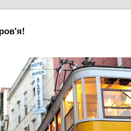
ров'я!