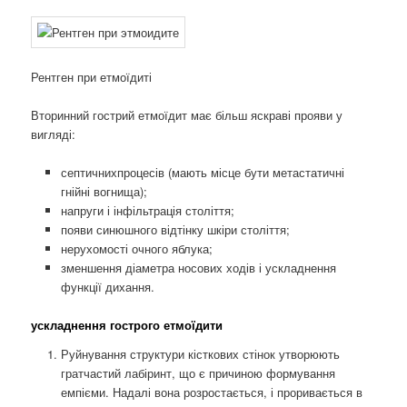
Рентген при етмоїдиті
Вторинний гострий етмоїдит має більш яскраві прояви у
вигляді:
септичнихпроцесів (мають місце бути метастатичні
гнійні вогнища);
напруги і інфільтрація століття;
появи синюшного відтінку шкіри століття;
нерухомості очного яблука;
зменшення діаметра носових ходів і ускладнення
функції дихання.
ускладнення гострого етмоїдити
Руйнування структури кісткових стінок утворюють
гратчастий лабіринт, що є причиною формування
емпієми. Надалі вона розростається, і проривається в