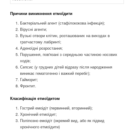
Причини виникнення етмоїдити
Бактеріальний агент (стафілококова інфекція);
Вірусні агенти;
Вузькі отвори клітин, розташованих на виходах в
гратчастому лабіринті;
Аденоїдні розростання;
Порушення, пов'язані з середньою частиною носових
ходів;
Сепсис (у грудних дітей відразу після народження
виникає гематогенно і важкий перебіг);
Гайморит;
Фронтит.
Класифікація етмоїдитом
Гострий емоідіт (первинний, вторинний);
Хронічний етмоїдит;
Поліпозно емоідіт (окремий вид, або як підвид
хронічного етмоїдити)