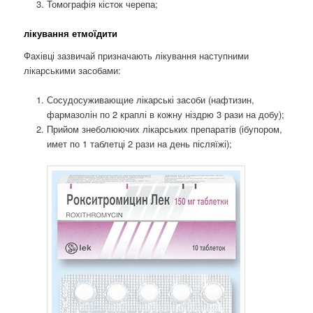
Томографія кісток черепа;
лікування етмоїдити
Фахівці зазвичай призначають лікування наступними
лікарськими засобами:
Сосудосуживающие лікарські засоби (нафтизин,
фармазолін по 2 краплі в кожну ніздрю 3 рази на добу);
Прийом знеболюючих лікарських препаратів (ібупором,
имет по 1 таблетці 2 рази на день післяїжі);