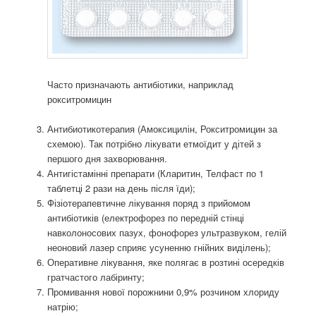
Часто призначають антибіотики, наприклад
рокситромицин
Антибиотикотерапия (Амоксицилін, Рокситромицин за
схемою). Так потрібно лікувати етмоїдит у дітей з
першого дня захворювання.
Антигістамінні препарати (Кларитин, Телфаст по 1
таблетці 2 рази на день після їди);
Фізіотерапевтичне лікування поряд з прийомом
антибіотиків (електрофорез по передній стінці
навколоносових пазух, фонофорез ультразвуком, гелій
неоновий лазер сприяє усуненню гнійних виділень);
Оперативне лікування, яке полягає в розтині осередків
гратчастого лабіринту;
Промивання нової порожнини 0,9% розчином хлориду
натрію;