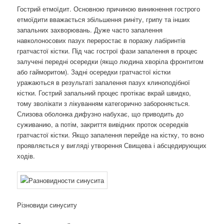
Гострий етмоїдит. Основною причиною виникнення гострого
етмоїдити вважається збільшення риніту, грипу та інших
запальних захворювань. Дуже часто запалення
навколоносових пазух переростає в поразку лабіринтів
гратчастої кістки. Під час гострої фази запалення в процес
залучені передні осередки (якщо людина хворіла фронтитом
або гайморитом). Задні осередки гратчастої кістки
уражаються в результаті запалення пазух клиноподібної
кістки. Гострий запальний процес протікає вкрай швидко,
тому зволікати з лікуванням категорично забороняється.
Слизова оболонка дифузно набухає, що приводить до
суживанию, а потім, закриття вивідних проток осередків
гратчастої кістки. Якщо запалення перейде на кістку, то воно
проявляється у вигляді утворення Свищева і абсцедирующих
ходів.
Різновиди синуситу