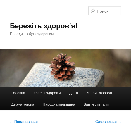
Перейти
к
Поис
основному
содержимому
Бережіть здоров'я!
Поради, як бути здоровим
Главное
Головна
Краса і здоров’я
Дієти
Жіночі хвороби
меню
Дерматологія
Народна медицина
Вагітність і діти
Навигация
←
Предыдущая
Следующая
→
по