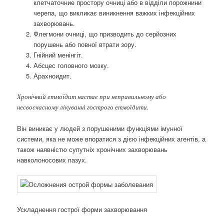
клетчаточние простору очниці або в відділи порожнини
черепа, що викликає виникнення важких інфекційних
захворювань.
Флегмони очниці, що призводить до серйозних
порушень або повної втрати зору.
Гнійний менінгіт.
Абсцес головного мозку.
Арахноидит.
Хронічний етмоїдит настає при неправильному або
несвоєчасному лікуванні гострого етмоїдити.
Він виникає у людей з порушеними функціями імунної
системи, яка не може впоратися з дією інфекційних агентів, а
також наявністю супутніх хронічних захворювань
навколоносових пазух.
Ускладнення гострої форми захворювання