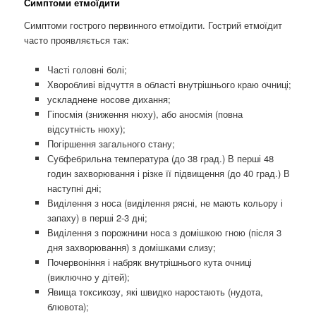
Симптоми етмоїдити
Симптоми гострого первинного етмоїдити. Гострий етмоїдит
часто проявляється так:
Часті головні болі;
Хворобливі відчуття в області внутрішнього краю очниці;
ускладнене носове дихання;
Гіпосмія (зниження нюху), або аносмія (повна
відсутність нюху);
Погіршення загального стану;
Субфебрильна температура (до 38 град.) В перші 48
годин захворювання і різке її підвищення (до 40 град.) В
наступні дні;
Виділення з носа (виділення рясні, не мають кольору і
запаху) в перші 2-3 дні;
Виділення з порожнини носа з домішкою гною (після 3
дня захворювання) з домішками слизу;
Почервоніння і набряк внутрішнього кута очниці
(виключно у дітей);
Явища токсикозу, які швидко наростають (нудота,
блювота);