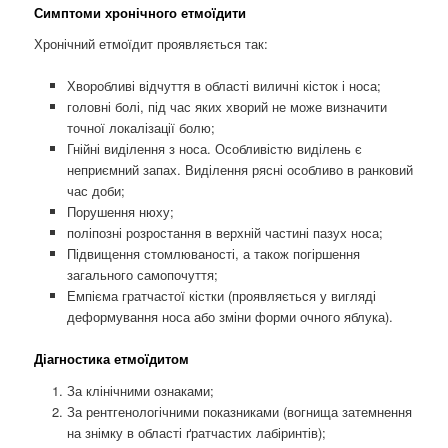
Симптоми хронічного етмоїдити
Хронічний етмоїдит проявляється так:
Хворобливі відчуття в області виличні кісток і носа;
головні болі, під час яких хворий не може визначити
точної локалізації болю;
Гнійні виділення з носа. Особливістю виділень є
неприємний запах. Виділення рясні особливо в ранковий
час доби;
Порушення нюху;
поліпозні розростання в верхній частині пазух носа;
Підвищення стомлюваності, а також погіршення
загального самопочуття;
Емпієма гратчастої кістки (проявляється у вигляді
деформування носа або зміни форми очного яблука).
Діагностика етмоїдитом
За клінічними ознаками;
За рентгенологічними показниками (вогнища затемнення
на знімку в області ґратчастих лабіринтів);