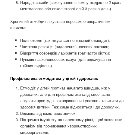
Народні засоби (закопування в кожну ніздрю по 2 краплі
ментолового або евкаліптової олій 3 рази в день).
Хронічний етмоїдит лікується переважно оперативним
шляхом:
Поліпотомія (так лікується поліпозний етмоїдит);
Часткова резекція (видалення) носових раковин;
Відкриття осередків лабіринтів гратчастої кістки;
Пункція навколоносових пазух (для відкачування
гнійних виділень).
Профілактика етмоїдитом у дітей і дорослих
Етмоідіт у дітей протікає набагато швидше, ніж у
дорослих, але для профілактики слід своєчасно
лікувати простудні захворювання і уважно ставитися до
здоров'я дитини. Теж саме відноситься і до дорослих.
Відмова від шкідливих звичок.
Підтримка імунітету на належному рівні, щоб захистити
організм від проникнення хвороботворних
мікроорганізмів.