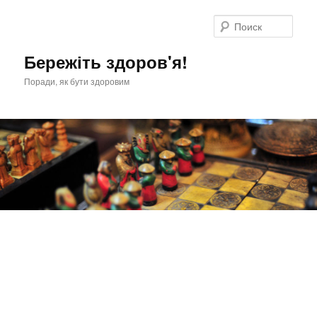
Перейти
к
Поис
основному
содержимому
Бережіть здоров'я!
Поради, як бути здоровим