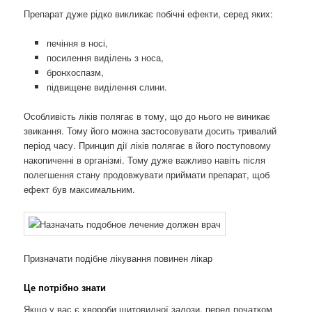
Препарат дуже рідко викликає побічні ефекти, серед яких:
печіння в носі,
посилення виділень з носа,
бронхоспазм,
підвищене виділення слини.
Особливість ліків полягає в тому, що до нього не виникає
звикання. Тому його можна застосовувати досить тривалий
період часу. Принцип дії ліків полягає в його поступовому
накопиченні в організмі. Тому дуже важливо навіть після
полегшення стану продовжувати приймати препарат, щоб
ефект був максимальним.
Призначати подібне лікування повинен лікар
Це потрібно знати
Якщо у вас є хвороби щитовидної залози, перед початком