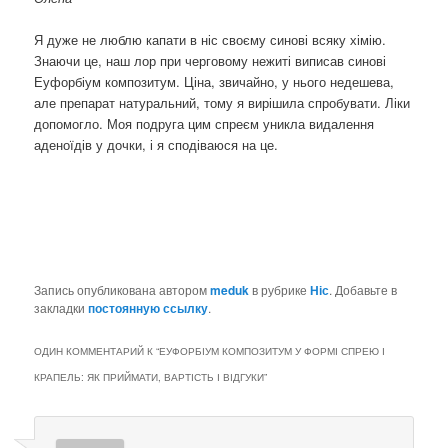
Я дуже не люблю капати в ніс своєму синові всяку хімію.
Знаючи це, наш лор при черговому нежиті виписав синові
Еуфорбіум композитум. Ціна, звичайно, у нього недешева,
але препарат натуральний, тому я вирішила спробувати. Ліки
допомогло. Моя подруга цим спреєм уникла видалення
аденоїдів у дочки, і я сподіваюся на це.
Запись опубликована автором
meduk
в рубрике
Ніс
. Добавьте в
закладки
постоянную ссылку
.
ОДИН КОММЕНТАРИЙ К “
ЕУФОРБІУМ КОМПОЗИТУМ У ФОРМІ СПРЕЮ І
КРАПЕЛЬ: ЯК ПРИЙМАТИ, ВАРТІСТЬ І ВІДГУКИ
”