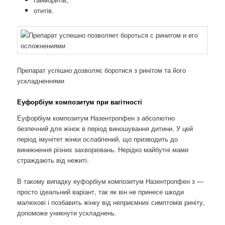
отитів.
Препарат успішно дозволяє боротися з ринітом та його
ускладненнями
Еуфорбіум композитум при вагітності
Еуфорбіум композитум Назентропфен з абсолютно
безпечний для жінок в період виношування дитини. У цей
період імунітет жінки ослаблений, що призводить до
виникнення різних захворювань. Нерідко майбутні мами
страждають від нежиті.
В такому випадку еуфорбіум композитум Назентропфен з —
просто ідеальний варіант, так як він не принесе шкоди
малюкові і позбавить жінку від неприємних симптомів риніту,
допоможе уникнути ускладнень.