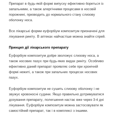
Препарат в будь-якій формі випуску ефективно бореться із
запальними, а також алергічними процесами в носовій
порожнині, призводить до нормального стану слизову
оболонку носа.
Все лікарські форми еуфорбіум композитум призначені для
лікування риніту. В аптеках найчастіше можна знайти спрей.
Принцип дії лікарського препарату
Еуфорбіум композитум добре зволожує слизову носа, а
також носових пазух при будь-яких видах риніту. Особливо
ефективно даний препарат проявляє себе при хронічній
формі нежиті, а також при запальних процесах носових
пазух.
Еуфорбіум композитум не сушить слизову оболонку і не
звужує кровоносні судини. Якщо правильно дотримуватися
дозування препарату, полегшення настає вже через 3-4 дні
лікування. Еуфорбіум композитум можна застосовувати як
самостійний препарат, так і в комплексі з іншими.