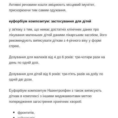
Активні речовини кошти зміцнюють місцевий імунітет,
прискорюючи тим самим одужання.
еуфорбіум композитум: застосування для дітей
у зв'язку з тим, що немає достатніх клінічних даних про
лікування маленьких дітей даними лікарським засобом, його
рекомендують виписувати діткам з 4-річного віку у формі
спрею.
Дозування для малюків від 4 до 6 років: три-чотири рази на
день по одній дозі.
Дозування для дітей від 6 років: три-п'ять разів на добу по
одній дві дози.
Еуфорбіум композитум Назентропфен з також виписують
діткам в комплексі з іншими медикаментами метою
попередження загострення хронічних хвороб:
фронтитів,
гайморитів,