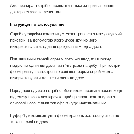
Але препарат потрібно приймати тільки за призначенням
доктора строго за рецептом.
Інструкція по застосуванню
Спрей еуфорбіум композитум Назентропфен з має дозуючий
пристрій, за допомогою якого дуже зручно його
використовувати: один впорскування = одна доза.
При звичайній терапії спреєм потрібно вводити в кожну
ніздрю по одній-дві дози три-п'ять разів на добу. При гострій
формі риніту і загостренні хронічної форми спрей можна
використовувати до шести разів на добу.
Перед процедурою потрібно обов'язково промити носові ходи
від слизу і засохлих кірочок, щоб препарат контактував зі
слизової носа, тільки так ефект буде максимальним.
Еуфорбіум композитум в формі крапель застосовується по
10 кап. тричі на добу.