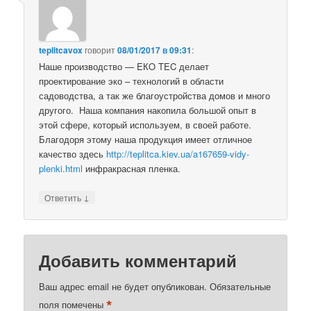
teplitcavox
говорит
08/01/2017 в 09:31
:
Наше производство — EКO TEC делает
проектирование эко – технологий в области
садоводства, а так же благоустройства домов и много
другого. Наша компания накопила большой опыт в
этой сфере, который используем, в своей работе.
Благодоря этому наша продукция имеет отличное
качество здесь
http://teplitca.kiev.ua/a167659-vidy-
plenki.html
инфракрасная пленка.
↓
Ответить
Добавить комментарий
Ваш адрес email не будет опубликован.
Обязательные
*
поля помечены