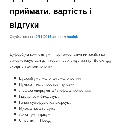
приймати, вартість і
відгуки
Опубликовано
19/11/2016
автором
meduk
Еуфорбіум композитум — це гомеопатичний засіб, яке
використовується для терапії всіх видів риніту. До складу
входять такі компоненти:
Еуфорбіум / молочай смолоносний,
Пульсатілла / простріл луговий,
Люффа оперкулята / люффа проносний,
Гідраргірум бійодатум,
Гепар сульфуріс калькареум,
Мукоза назаліс суїс,
Аргентум нітрікум,
Сінусітіс — Нозод.