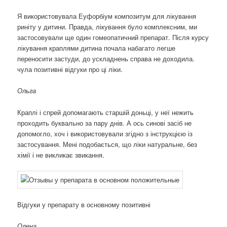
Я використовувала Еуфорбіум композитум для лікування
риніту у дитини. Правда, лікування було комплексним, ми
застосовували ще один гомеопатичний препарат. Після курсу
лікування краплями дитина почала набагато легше
переносити застуди, до ускладнень справа не доходила.
чула позитивні відгуки про ці ліки.
Ольга
Краплі і спрей допомагають старшій доньці, у неї нежить
проходить буквально за пару днів. А ось синові засіб не
допомогло, хоч і використовували згідно з інструкцією із
застосування. Мені подобається, що ліки натуральне, без
хімії і не викликає звикання.
Відгуки у препарату в основному позитивні
Олена