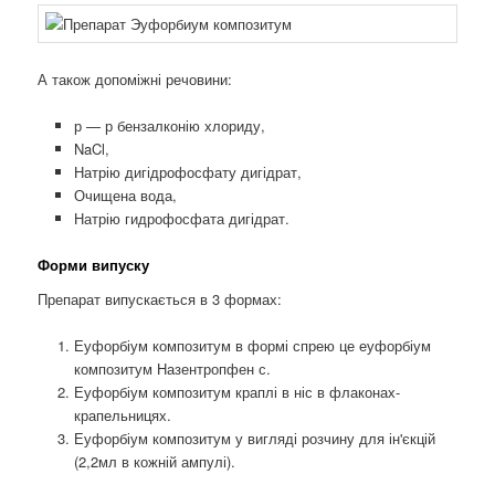
А також допоміжні речовини:
р — р бензалконію хлориду,
NaCl,
Натрію дигідрофосфату дигідрат,
Очищена вода,
Натрію гидрофосфата дигідрат.
Форми випуску
Препарат випускається в 3 формах:
Еуфорбіум композитум в формі спрею це еуфорбіум
композитум Назентропфен с.
Еуфорбіум композитум краплі в ніс в флаконах-
крапельницях.
Еуфорбіум композитум у вигляді розчину для ін'єкцій
(2,2мл в кожній ампулі).