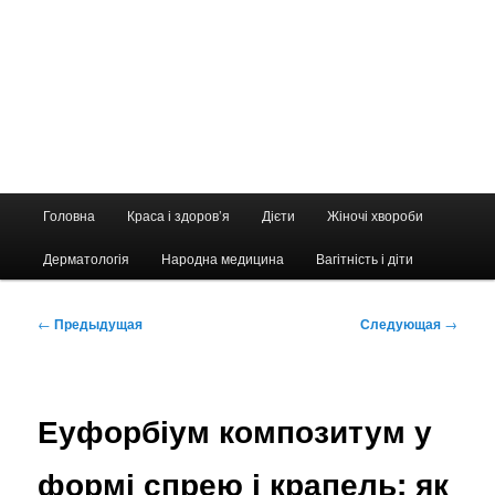
Главное
Головна
Краса і здоров’я
Дієти
Жіночі хвороби
меню
Дерматологія
Народна медицина
Вагітність і діти
Навигация
←
Предыдущая
Следующая
→
по
записям
Еуфорбіум композитум у
формі спрею і крапель: як