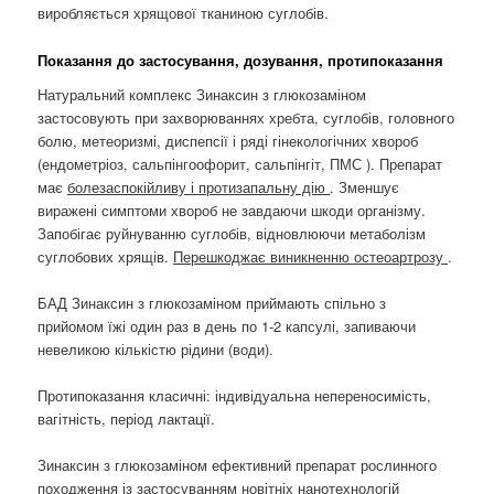
виробляється хрящової тканиною суглобів.
Показання до застосування, дозування, протипоказання
Натуральний комплекс Зинаксин з глюкозаміном
застосовують при захворюваннях хребта, суглобів, головного
болю, метеоризмі, диспепсії і ряді гінекологічних хвороб
(ендометріоз, сальпінгоофорит, сальпінгіт, ПМС ). Препарат
має
болезаспокійливу і протизапальну дію
. Зменшує
виражені симптоми хвороб не завдаючи шкоди організму.
Запобігає руйнуванню суглобів, відновлюючи метаболізм
суглобових хрящів.
Перешкоджає виникненню остеоартрозу
.
БАД Зинаксин з глюкозаміном приймають спільно з
прийомом їжі один раз в день по 1-2 капсулі, запиваючи
невеликою кількістю рідини (води).
Протипоказання класичні: індивідуальна непереносимість,
вагітність, період лактації.
Зинаксин з глюкозаміном ефективний препарат рослинного
походження із застосуванням новітніх нанотехнологій