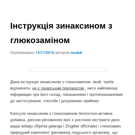
Інструкція зинаксином з
глюкозаміном
Опубликовано
15/11/2016
автором
meduk
Дана інструкція зинаксином з глюкозаміном, який, треба
відзначити,
не є лікарським препаратом
, несе найповнішу
інформацію про його склад, показаннями і протипоказаннями
до застосування, способи і дозуваннях прийому.
Капсули зинаксином з глюкозаміном біологічно-активна
добавка, діючою речовиною якої є рослинні екстракти двох
видів імбиру
(Alpinia galanga і Zingiber officinale)
і глюкозамін
природний компонент (речовина) людського організму, що