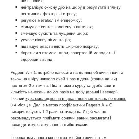
появі нових;
нейтралізує окисну дію на шкіру в результаті впливу
негативних факторів і стресу;
регулює метаболізм епідермісу;
стимулює синтез колагену в клітинах;
зменшує сухість та лущення шкіри;
усуває вікову пігментацію;
підвищує еластичність шкірного покриву;
бореться з втомою шкіри, повертає їй молодість і
здоровий вигляд.
Редевіт А + С потрібно наносити на ділянці обличчя і шиї, а
також на шкіру навколо очей 1 раз в день (краще на ніч)
протягом 2-х тижнів. Після такого курсу слід збільшити
кількість нанесень до 2-х разів на добу (вранці і ввечері).
Повний
курс омолодження в ідеалі повинен триває не менше
3 4 місяців.
Далі з метою профілактики Редевіт А + С
використовують 1-2 рази на тиждень. У цей час не
рекомендується приймати сонячні ванни, засмагати і
проходити курс лікування антибіотиками.
Перевагами даного концентрату
є його зручність у