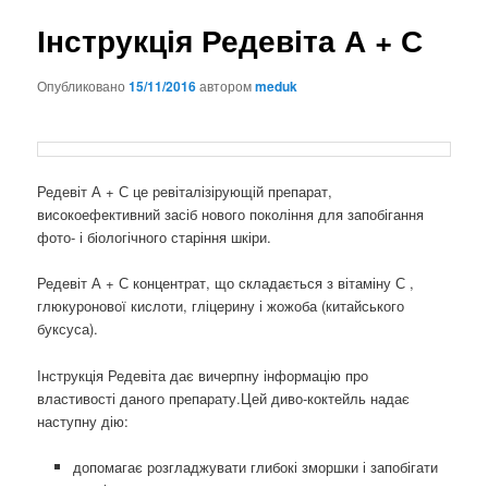
Інструкція Редевіта А + С
Опубликовано
15/11/2016
автором
meduk
Редевіт А + С це ревіталізірующій препарат,
високоефективний засіб нового покоління для запобігання
фото- і біологічного старіння шкіри.
Редевіт А + С концентрат, що складається з вітаміну С ,
глюкуронової кислоти, гліцерину і жожоба (китайського
буксуса).
Інструкція Редевіта дає вичерпну інформацію про
властивості даного препарату.Цей диво-коктейль надає
наступну дію:
допомагає розгладжувати глибокі зморшки і запобігати