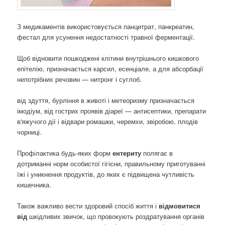
З медикаментів використовується панцитрат, панкреатин,
фестал для усунення недостатності травної ферментації.
Щоб відновити пошкоджені клітини внутрішнього кишкового
епітелію, призначається карсил, есенціале, а для абсорбації
непотрібних речовин — нитронг і суглоб.
від здуття, бурління в животі і метеоризму призначається
імодіум, від гострих проявів діареї — антисептики, препарати
в'яжучого дії і відвари ромашки, черемхи, звіробою, плодів
чорниці.
Профілактика будь-яких форм
ентериту
полягає в
дотриманні норм особистої гігієни, правильному приготуванні
їжі і уникнення продуктів, до яких є підвищена чутливість
кишечника.
Також важливо вести здоровий спосіб життя і
відмовитися
від
шкідливих звичок, що провокують роздратування органів