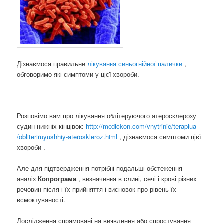
Дізнаємося правильне
лікування синьогнійної палички
,
обговоримо які симптоми у цієї хвороби.
Розповімо вам про лікування облітеруючого атеросклерозу
судин нижніх кінцівок:
http://medickon.com/vnytrinie/terapiua
/obliteriruyushhiy-ateroskleroz.html
, дізнаємося симптоми цієї
хвороби .
Але для підтвердження потрібні подальші обстеження —
аналіз
Копрограма
, визначення в слині, сечі і крові різних
речовин після і їх прийняття і висновок про рівень їх
всмоктуваності.
Дослідження спрямовані на виявлення або спростування