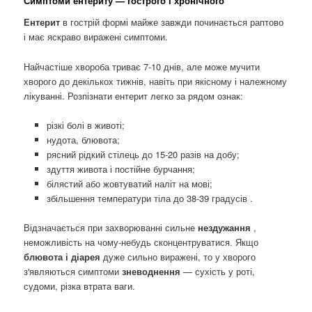
Симптоми ентериту — гострого і хронічного
Ентерит
в гострій формі майже завжди починається раптово
і має яскраво виражені симптоми.
Найчастіше хвороба триває 7-10 днів, але може мучити
хворого до декількох тижнів, навіть при якісному і належному
лікуванні. Розпізнати ентерит легко за рядом ознак:
різкі болі в животі;
нудота, блювота;
рясний рідкий стілець до 15-20 разів на добу;
здуття живота і постійне бурчання;
білястий або жовтуватий наліт на мові;
збільшення температури тіла до 38-39 градусів .
Відзначається при захворюванні сильне
нездужання
,
неможливість на чому-небудь сконцентруватися. Якщо
блювота і діарея
дуже сильно виражені, то у хворого
з'являються симптоми
зневоднення
— сухість у роті,
судоми, різка втрата ваги.