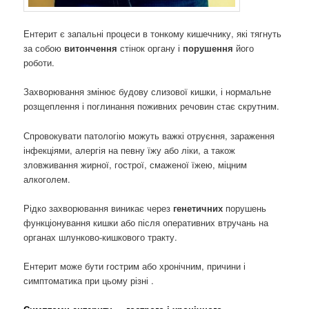
Ентерит є запальні процеси в тонкому кишечнику, які тягнуть
за собою
витончення
стінок органу і
порушення
його
роботи.
Захворювання змінює будову слизової кишки, і нормальне
розщеплення і поглинання поживних речовин стає скрутним.
Спровокувати патологію можуть важкі отруєння, зараження
інфекціями, алергія на певну їжу або ліки, а також
зловживання жирної, гострої, смаженої їжею, міцним
алкоголем.
Рідко захворювання виникає через
генетичних
порушень
функціонування кишки або після оперативних втручань на
органах шлунково-кишкового тракту.
Ентерит може бути гострим або хронічним, причини і
симптоматика при цьому різні .