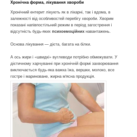
Хронічна форма, лікування хвороби
Хронічний ентерит лікують як в лікарні, так і вдома, в
залежності від особливостей перебігу хвороби. Хворим
показані напівпостільний режим в період загострення і
відсутність будь-яких
психоемоційних
навантажень.
Основа лікування — дієта, багата на білки.
А ось жири і «швидкі» вуглеводи потрібно обмежувати. У
дієтичному харчуванні при хронічній формі захворювання
виключається будь-яка важка їжа, вершки, молоко, все
гостре і мариноване, жирна м'ясна продукція.