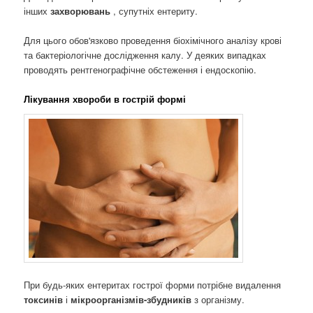
інших
захворювань
, супутніх ентериту.
Для цього обов'язково проведення біохімічного аналізу крові
та бактеріологічне дослідження калу. У деяких випадках
проводять рентгенографічне обстеження і ендоскопію.
Лікування хвороби в гострій формі
При будь-яких ентеритах гострої форми потрібне видалення
токсинів
і
мікроорганізмів-збудників
з організму.