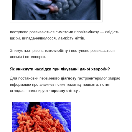
поступово розвиваються симптоми гіповітамінозу — блідість
шкіри, випаданняволосся, ламкість нігтів.
Знижується рівень
гемоглобіну
і поступово розвивається
анемія і остеопороз.
Як уникнути наслідки при лікуванні даної хвороби?
Для постановки первинного
діагнозу
гастроентеролог збирає
інформацію про анамнез і симптоматиці пацієнта, потім
оглядає і пальпирует
черевну стінку
.