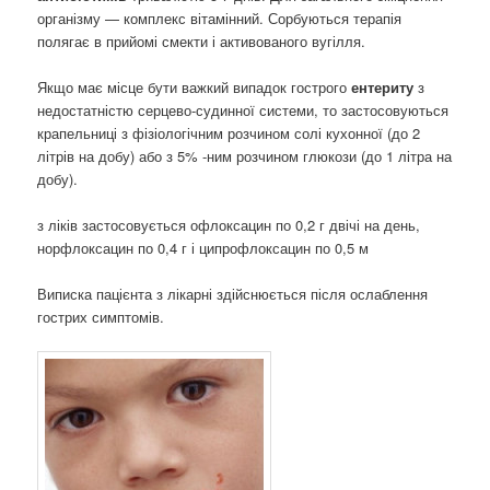
організму — комплекс вітамінний. Сорбуються терапія
полягає в прийомі смекти і активованого вугілля.
Якщо має місце бути важкий випадок гострого
ентериту
з
недостатністю серцево-судинної системи, то застосовуються
крапельниці з фізіологічним розчином солі кухонної (до 2
літрів на добу) або з 5% -ним розчином глюкози (до 1 літра на
добу).
з ліків застосовується офлоксацин по 0,2 г двічі на день,
норфлоксацин по 0,4 г і ципрофлоксацин по 0,5 м
Виписка пацієнта з лікарні здійснюється після ослаблення
гострих симптомів.