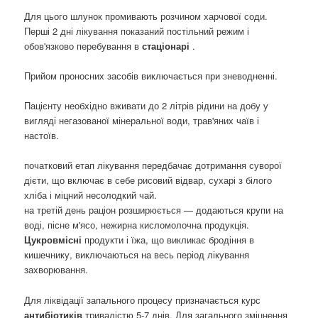
Для цього шлунок промивають розчином харчової соди.
Перші 2 дні лікування показаний постільний режим і
обов'язково перебування в
стаціонарі
.
Прийом проносних засобів виключається при зневодненні.
Пацієнту необхідно вживати до 2 літрів рідини на добу у
вигляді негазованої мінеральної води, трав'яних чаїв і
настоїв.
початковий етап лікування передбачає дотримання суворої
дієти, що включає в себе рисовий відвар, сухарі з білого
хліба і міцний несолодкий чай.
на третій день раціон розширюється — додаються крупи на
воді, пісне м'ясо, нежирна кисломолочна продукція.
Цукровмісні
продукти і їжа, що викликає бродіння в
кишечнику, виключаються на весь період лікування
захворювання.
Для ліквідації запального процесу призначається курс
антибіотиків
тривалістю 5-7 днів. Для загального зміцнення