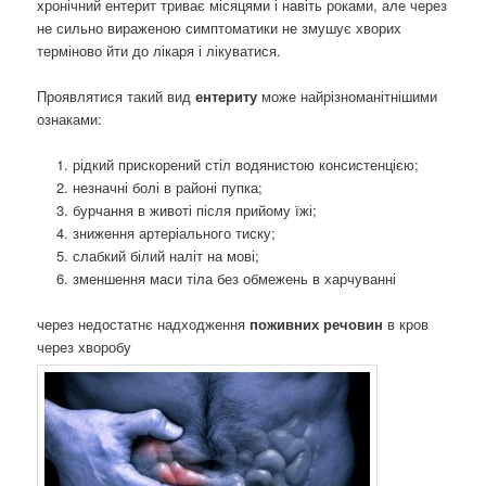
хронічний ентерит триває місяцями і навіть роками, але через
не сильно вираженою симптоматики не змушує хворих
терміново йти до лікаря і лікуватися.
Проявлятися такий вид
ентериту
може найрізноманітнішими
ознаками:
рідкий прискорений стіл водянистою консистенцією;
незначні болі в районі пупка;
бурчання в животі після прийому їжі;
зниження артеріального тиску;
слабкий білий наліт на мові;
зменшення маси тіла без обмежень в харчуванні
через недостатнє надходження
поживних речовин
в кров
через хворобу