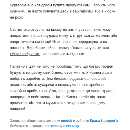
бургером або хот-догом купите продукти самі і зробіть його
будинку. Не варто купувати десь в забігайлівці або в кіоску
на розі.
Статистика отруєнь на цьому не закінчується і тим, кому
пощастило з фаст-фудами можуть отруїться алкоголем або
енергетичним напоями! Яких зараз не перерахувати на
пальцях. Виробники ніби з глузду з'їхали випускати такі
хімічні вибухівки
, які поглинають підлітки.
Напевно з цим не чого не поробиш, тому що багато людей
будують на цьому свій бізнес, своє життя. У кожного свій
вибір, як заробляти. Тим більше продавати зіпсований
алкоголь або ж сухарики з незрозуміло чого зроблені
звичайно прибутково. Але, все це до пори до часу і краще
попередьте себе заздалегідь і обмежте себе від таких
продуктів, ніж потім мучитися з отруєнням в кращому
випадку!
Запись опубликована автором
meduk
в рубрике
Краса і здоров'я
.
Добавьте в закладки
постоянную ссылку
.