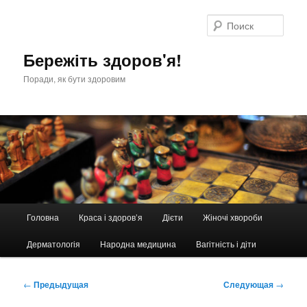
Перейти
к
Поис
основному
содержимому
Бережіть здоров'я!
Поради, як бути здоровим
Главное
Головна
Краса і здоров’я
Дієти
Жіночі хвороби
меню
Дерматологія
Народна медицина
Вагітність і діти
Навигация
←
Предыдущая
Следующая
→
по