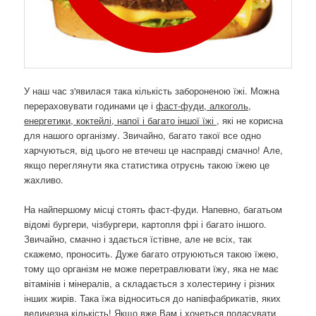
У наш час з'явилася така кількість забороненою їжі. Можна
перераховувати годинами це і
фаст-фуди, алкоголь,
енергетики, коктейлі, напої і багато іншої їжі
, які не корисна
для нашого організму. Звичайно, багато такої все одно
харчуються, від цього не втечеш це насправді смачно! Але,
якщо переглянути яка статистика отруєнь такою їжею це
жахливо.
На найпершому місці стоять фаст-фуди. Напевно, багатьом
відомі бургери, чізбургери, картопля фрі і багато іншого.
Звичайно, смачно і здається їстівне, але не всіх, так
скажемо, проносить. Дуже багато отруюються такою їжею,
тому що організм не може перетравлювати їжу, яка не має
вітамінів і мінералів, а складається з холестерину і різних
інших жирів. Така їжа відноситься до напівфабрикатів, яких
величезна кількість! Якщо вже Вам і хочеться поласувати