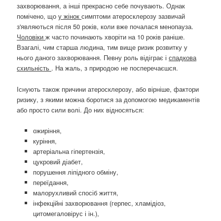
захворювання, а інші прекрасно себе почувають. Однак
помічено, що
у жінок
симптоми атеросклерозу зазвичай
з'являються після 50 років, коли вже почалася менопауза.
Чоловіки
ж часто починають хворіти на 10 років раніше.
Взагалі, чим старша людина, тим вище ризик розвитку у
нього даного захворювання. Певну роль відіграє і
спадкова
схильність
. На жаль, з природою не посперечаєшся.
Існують також причини атеросклерозу, або вірніше, фактори
ризику, з якими можна боротися за допомогою медикаментів
або просто сили волі. До них відносяться:
ожиріння,
куріння,
артеріальна гіпертензія,
цукровий діабет,
порушення ліпідного обміну,
переїдання,
малорухливий спосіб життя,
інфекційні захворювання (герпес, хламідіоз,
цитомегаловірус і ін.),