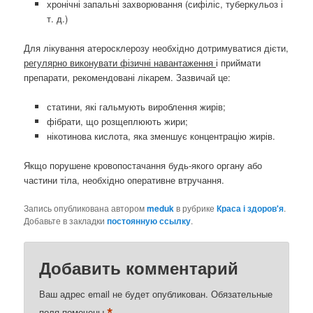
хронічні запальні захворювання (сифіліс, туберкульоз і
т. д.)
Для лікування атеросклерозу необхідно дотримуватися дієти,
регулярно виконувати фізичні навантаження
і приймати
препарати, рекомендовані лікарем. Зазвичай це:
статини, які гальмують вироблення жирів;
фібрати, що розщеплюють жири;
нікотинова кислота, яка зменшує концентрацію жирів.
Якщо порушене кровопостачання будь-якого органу або
частини тіла, необхідно оперативне втручання.
Запись опубликована автором
meduk
в рубрике
Краса і здоров'я
.
Добавьте в закладки
постоянную ссылку
.
Добавить комментарий
Ваш адрес email не будет опубликован.
Обязательные
поля помечены