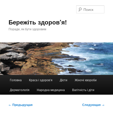
Перейти
к
Поис
основному
содержимому
Бережіть здоров'я!
Поради, як бути здоровим
Главное
Головна
Краса і здоров’я
Дієти
Жіночі хвороби
меню
Дерматологія
Народна медицина
Вагітність і діти
Навигация
←
Предыдущая
Следующая
→
по