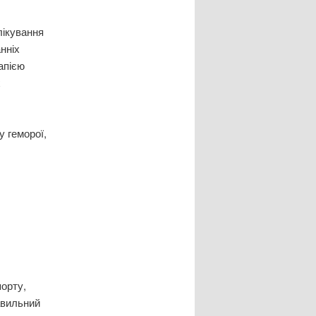
лікування
нніх
апією
х
у геморої,
орту,
равильний