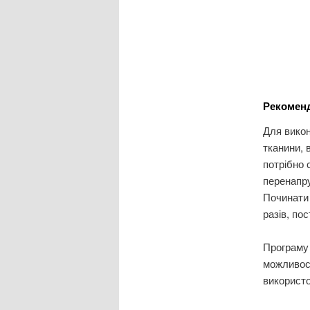
Рекоменд
Для викон
тканини, 
потрібно 
перенапру
Починати 
разів, по
Програму 
можливост
використо