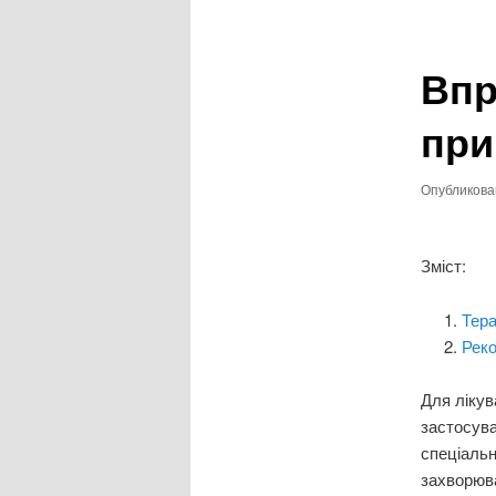
записям
Впр
при
Опубликов
Зміст:
Тера
Реко
Для лікув
застосува
спеціальн
захворюва