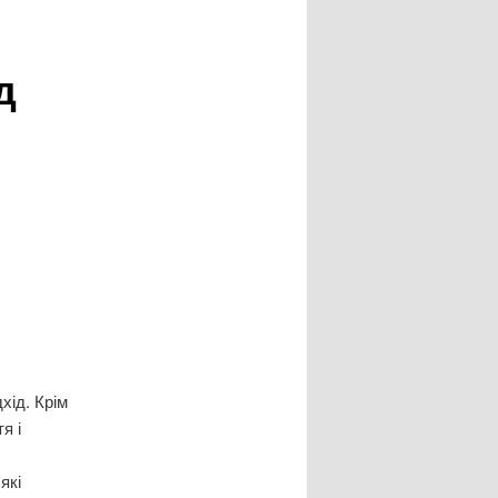
д
хід. Крім
я і
які