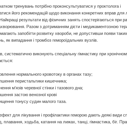
атком тренувань потрібно проконсультуватися у проктолога і
тися його рекомендацій щодо виконання конкретних вправ для 
Найкращі результати від фізичних занять спостерігаються при ра
ахворювання. Разом з дотриманням дієти і медикаментозною тер
магають запобігти розвитку хвороби, не допустивши появи таки
ь, як випадання і тромбоз гемороїдальних вузлів.
ів, систематично виконують спеціальну гімнастику при хронічном
ається:
овлення нормального кровотоку в органах тазу;
пшення перистальтики кишечника;
нення м'язів черевної стінки і тазового дна;
шення застою венозної крові
ищення тонусу судин малого таза.
фект для лікування і профілактики геморою дають деякі види сп
, плавання, ходьба, катання на лижах, танці, гімнастика, біг. П