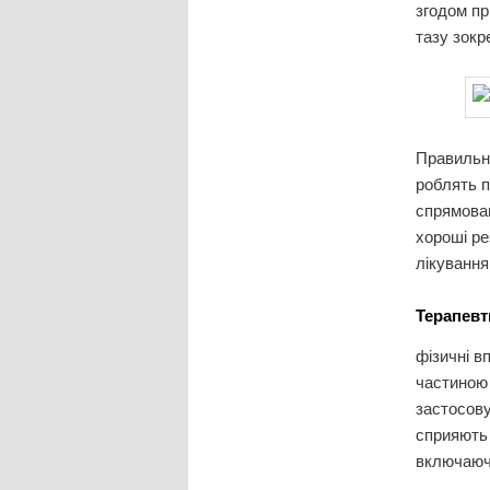
згодом пр
тазу зокр
Правильни
роблять п
спрямован
хороші ре
лікування
Терапевт
фізичні в
частиною 
застосову
сприяють 
включаючи