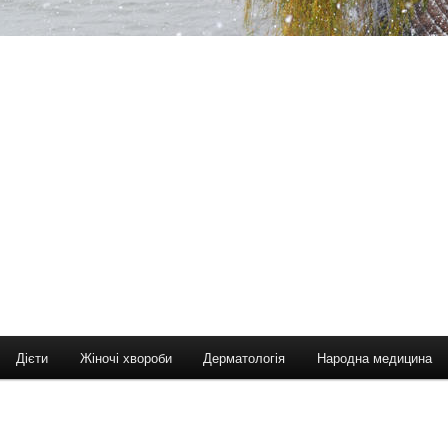
Дієти
Жіночі хвороби
Дерматологія
Народна медицина