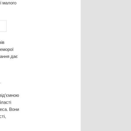
і малого
зів
геморої
нання дає
евід'ємною
бласті
реса. Вони
ті,