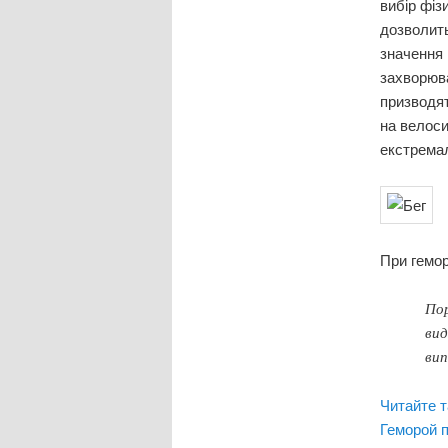
вибір фіз
дозволить
значення 
захворюва
призводят
на велоси
екстремал
При гемор
Пор
вид
вип
Читайте т
Геморой п