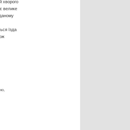
й хворого
ає велике
 даному
ься їзда
кож
но,