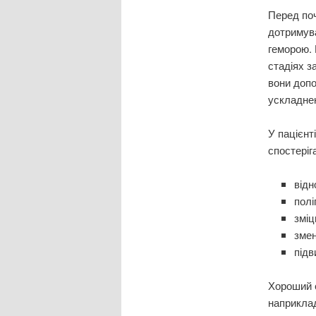
Перед поч
дотримува
геморою. 
стадіях з
вони допо
ускладнен
У пацієнт
спостеріг
відн
полі
зміц
змен
підв
Хороший е
наприклад