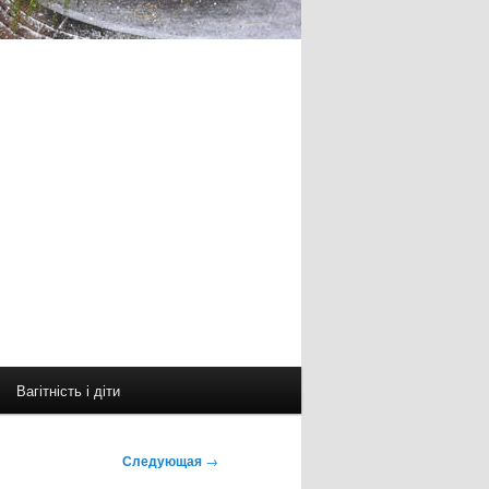
Вагітність і діти
Следующая
→