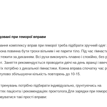
овані при геморої вправи
ання комплексу вправ при геморої треба підібрати зручний одяг з
вона повинна бути трохи вільним і не парити тіло. Під час гімнаст
стежити за диханням. Всі рухи виконують плавно і спокійно, без р
г. Заняття рекомендується проводити двічі на день вранці і ввеч
їх потрібно з дихальної гімнастики. Кожна вправа спочатку час 
ступово збільшуючи кількість повторень до 10-15.
тренувань потрібно підбирати індивідуально, грунтуючись на
ях пацієнта і рекомендаціях проктолога.Для зарядки при гемор
вуватися такі прості вправи: