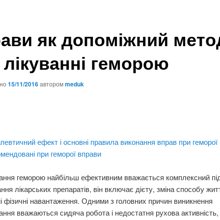
ави як допоміжний мето
 лікуванні геморою
ано
15/11/2016
автором
meduk
певтичний ефект і основні правила виконання вправ при геморої
мендовані при геморої вправи
ання геморою найбільш ефективним вважається комплексний під
ння лікарських препаратів, він включає дієту, зміна способу житт
і фізичні навантаження. Одними з головних причин виникнення
ння вважаються сидяча робота і недостатня рухова активність, 