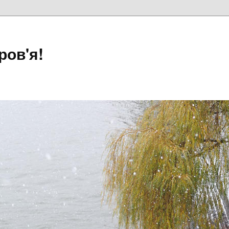
ров'я!