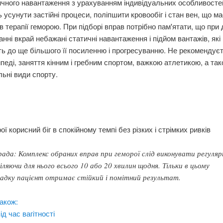
ичного навантаження з урахуванням індивідуальних особливосте
 усунути застійні процеси, поліпшити кровообіг і стан вен, що м
в терапії геморою. При підборі вправ потрібно пам'ятати, що при
нні вкрай небажані статичні навантаження і підйом вантажів, які
ь до ще більшого її посиленню і прогресуванню. Не рекомендуєт
педі, заняття кінним і гребним спортом, важкою атлетикою, а та
ьні види спорту.
ої корисний біг в спокійному темпі без різких і стрімких ривків
ада: Комплекс обраних вправ при геморої слід виконувати регуляр
іляючи для нього всього 10 або 20 хвилин щодня. Тільки в цьому
адку пацієнт отримає стійкий і помітний результат.
акож:
ід час вагітності