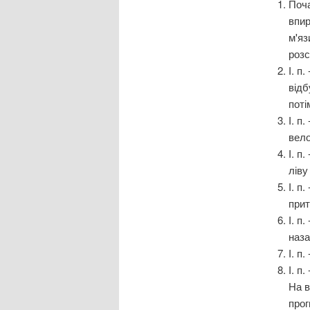
Поча
впир
м'яз
роз
І. п
відб
поті
І. п
вело
І. п
ліву
І. п
прит
І. п
наза
І. п
І. п
На в
прог