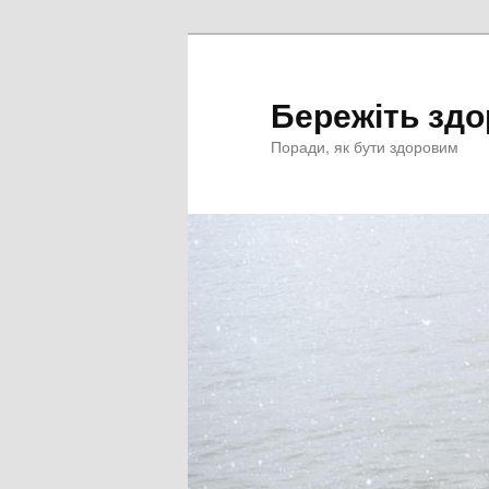
Перейти
к
основному
Бережіть здо
содержимому
Поради, як бути здоровим