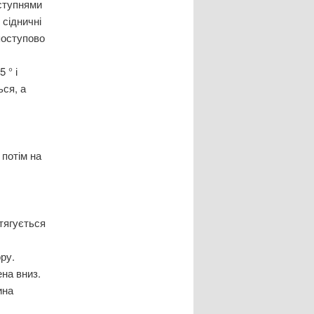
 ступнями
 сідничні
 поступово
 ° і
ься, а
 потім на
итягується
ору.
ена вниз.
ина