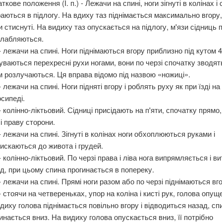
ткове положення (І. п.) - Лежачи на спині, ноги зігнуті в колінах і
аються в підлогу. На вдиху таз піднімається максимально вгору,
и стиснуті. На видиху таз опускається на підлогу, м'язи сідниць
слабляються.
. - лежачи на спині. Ноги піднімаються вгору приблизно під кутом 45
уваються перехресні рухи ногами, вони по черзі спочатку зводят
м розлучаються. Ця вправа відомо під назвою «ножиці».
. - лежачи на спині. Ноги підняті вгору і роблять руху як при їзді на
сипеді.
. - колінно-ліктьовий. Сідниці присідають на п'яти, спочатку прямо,
 і праву сторони.
. - лежачи на спині. Зігнуті в колінах ноги обхоплюються руками і
искаються до живота і грудей.
. - колінно-ліктьовий. По черзі права і ліва нога випрямляється і в
д, при цьому спина прогинається в попереку.
. - лежачи на спині. Прямі ноги разом або по черзі піднімаються вг
. - стоячи на четвереньках, упор на коліна і кисті рук, голова опущ
диху голова піднімається повільно вгору і відводиться назад, сп
инається вниз. На видиху голова опускається вниз, її потрібно