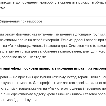
изводять до порушення кровообігу в організмі в цілому і в област
ема.
й режим фізичних навантажень і зміцнення відповідних груп м'я
озитивний вплив на перебіг хвороби. Рекомендовані вправи при 
і на м'язи сідниць, живота і тазового дна. Систематичне їх вико
зультати не тільки для запобігання захворювання, але і для його
, особливо на ранніх стадіях.
ичний ефект і основні правила виконання вправ при геморої
прави — це простий і доступний кожному метод терапії, який є н
лікування геморою. Для профілактики застою крові в анальної о
ються різні навантаження на м'язи стегон, сідниць і черевного п
більш ефективному відтоку крові з нижніх кінцівок і тазової облас
 гемороїдальні вузли.