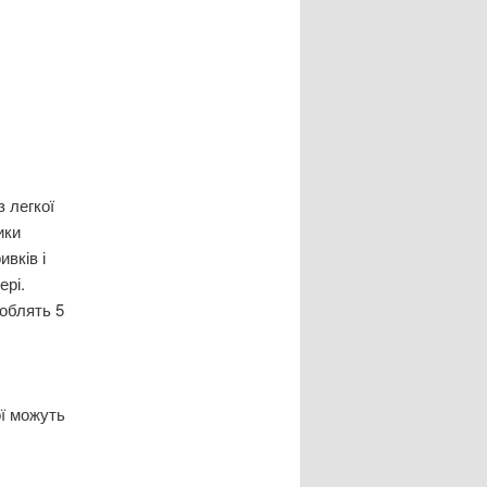
 легкої
ики
ивків і
ері.
роблять 5
ої можуть