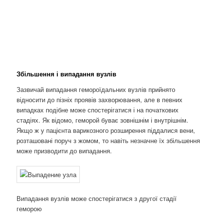
Збільшення і випадання вузлів
Зазвичай випадання гемороїдальних вузлів прийнято
відносити до пізніх проявів захворювання, але в певних
випадках подібне може спостерігатися і на початкових
стадіях. Як відомо, геморой буває зовнішнім і внутрішнім.
Якщо ж у пацієнта варикозного розширення піддалися вени,
розташовані поруч з жомом, то навіть незначне їх збільшення
може призводити до випадання.
Випадання вузлів може спостерігатися з другої стадії
геморою