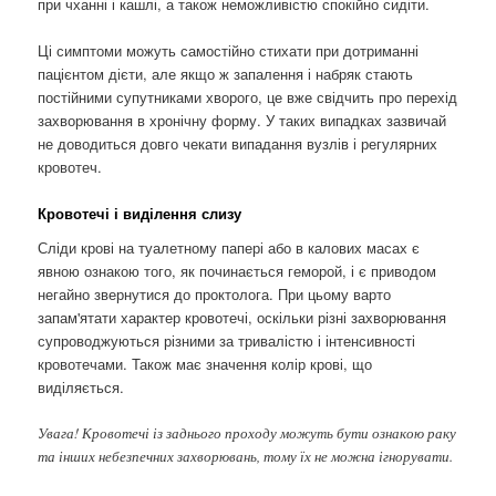
при чханні і кашлі, а також неможливістю спокійно сидіти.
Ці симптоми можуть самостійно стихати при дотриманні
пацієнтом дієти, але якщо ж запалення і набряк стають
постійними супутниками хворого, це вже свідчить про перехід
захворювання в хронічну форму. У таких випадках зазвичай
не доводиться довго чекати випадання вузлів і регулярних
кровотеч.
Кровотечі і виділення слизу
Сліди крові на туалетному папері або в калових масах є
явною ознакою того, як починається геморой, і є приводом
негайно звернутися до проктолога. При цьому варто
запам'ятати характер кровотечі, оскільки різні захворювання
супроводжуються різними за тривалістю і інтенсивності
кровотечами. Також має значення колір крові, що
виділяється.
Увага! Кровотечі із заднього проходу можуть бути ознакою раку
та інших небезпечних захворювань, тому їх не можна ігнорувати.