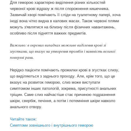
Для геморою характерно виділення різних кількостей
червоної крові відразу ж після спорожнення кишечника.
Зазвичай хворі помічають її сліди на туалетному папері, хоча
іноді вона чітко видна в калових масах. Також червоні плями
можуть з'являтися на білизну після фізичних навантажень,
особливо після підняття важких предметів.
Важливо: в окремих випадках можливе виділення крові зі
згустками, що вказує на утворення тромбів і наявність великої
поверхні рани.
Нерідко пацієнти помічають прожилки крові в згустках слизу,
що виділяються з заднього проходу. Але, крім того, що це
вказує на розвиток геморою, слиз може виступати
симптомом інших патологій, зокрема, присутності анальних
тріщин. Саме слиз найчастіше стає причиною подразнення
шкіри, свербіж, печіння, а потім і потемніння шкіри навколо
анального отвору.
Читайте також:
Симптоми зовнішнього і внутрішнього геморою