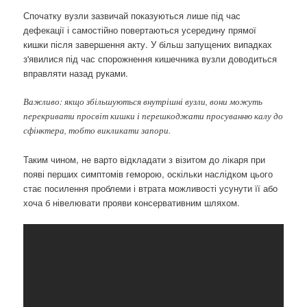
Спочатку вузли зазвичай показуються лише під час
дефекації і самостійно повертаються усередину прямої
кишки після завершення акту. У більш запущених випадках
з'явилися під час спорожнення кишечника вузли доводиться
вправляти назад руками.
Важливо: якщо збільшуються внутрішні вузли, вони можуть
перекривати просвіт кишки і перешкоджати просуванню калу до
сфінктера, тобто викликати запори.
Таким чином, не варто відкладати з візитом до лікаря при
появі перших симптомів геморою, оскільки наслідком цього
стає посилення проблеми і втрата можливості усунути її або
хоча б нівелювати прояви консервативним шляхом.