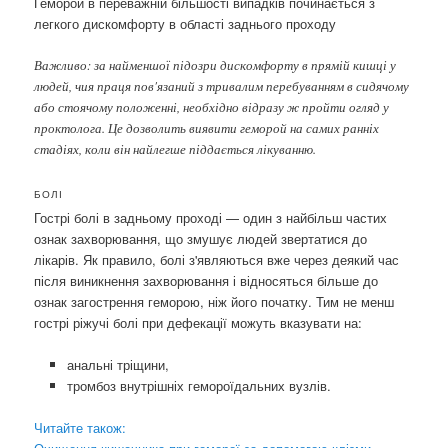
Геморой в переважній більшості випадків починається з
легкого дискомфорту в області заднього проходу
Важливо: за найменшої підозри дискомфорту в прямій кишці у
людей, чия праця пов'язаний з тривалим перебуванням в сидячому
або стоячому положенні, необхідно відразу ж пройти огляд у
проктолога. Це дозволить виявити геморой на самих ранніх
стадіях, коли він найлегше піддається лікуванню.
БОЛІ
Гострі болі в задньому проході — один з найбільш частих
ознак захворювання, що змушує людей звертатися до
лікарів. Як правило, болі з'являються вже через деякий час
після виникнення захворювання і відносяться більше до
ознак загострення геморою, ніж його початку. Тим не менш
гострі ріжучі болі при дефекації можуть вказувати на:
анальні тріщини,
тромбоз внутрішніх гемороїдальних вузлів.
Читайте також: