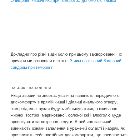
Очищення кишечника при геморої за допомогою клізми
Докладно про різні види болю при цьому захворюванні і їх
причини ми розповіли в статті:
З чим пов'язаний больовий
синдром при геморої?
НАБРЯК І ЗАПАЛЕННЯ
Якщо хворий не звертає уваги на наявність періодичного
дискомфорту в прямій кишці і ділянці анального отвору,
гемороїдальні вузли будуть збільшуватися, а вживання
жирної, гострої, маринованої, солоної їжі і алкоголю буде
провокувати загострення недуги. В цей час зазвичай
виникають ознаки запалення в ураженій області і набряк, які
проявляють себе постійним дискомфортом, що посилюється