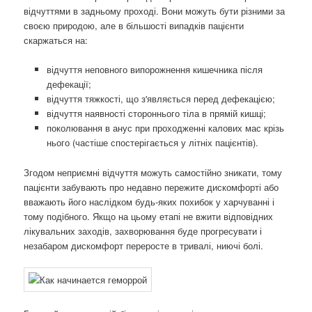
відчуттями в задньому проході. Вони можуть бути різними за
своєю природою, але в більшості випадків пацієнти
скаржаться на:
відчуття неповного випорожнення кишечника після
дефекації;
відчуття тяжкості, що з'являється перед дефекацією;
відчуття наявності стороннього тіла в прямій кишці;
поколювання в анус при проходженні калових мас крізь
нього (частіше спостерігається у літніх пацієнтів).
Згодом неприємні відчуття можуть самостійно зникати, тому
пацієнти забувають про недавно пережите дискомфорті або
вважають його наслідком будь-яких похибок у харчуванні і
тому подібного. Якщо на цьому етапі не вжити відповідних
лікувальних заходів, захворювання буде прогресувати і
незабаром дискомфорт переросте в тривалі, ниючі болі.