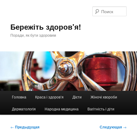
Перейти
к
Поис
основному
содержимому
Бережіть здоров'я!
Поради, як бути здоровим
Главное
Головна
Краса і здоров’я
Дієти
Жіночі хвороби
меню
Дерматологія
Народна медицина
Вагітність і діти
Навигация
←
Предыдущая
Следующая
→
по