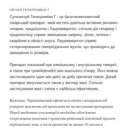
СВІЧКИ ГЕПАТРОМБІН Г
Супозиторії Гепатромбин Г - це багатокомпонентний
лікарський препарат, який містить декілька активних речовин:
гепарин, преднізолон і Лауромакрогол. спільна дія гепарину і
преднізолону сприяє зменшенню набряку, болю, печіння і
свербіння в області ануса. Лауромакрогол сприяє
склерозированию гемороїдальних вузлів, що призводить до
зменшення їх розмірів.
Препарат показаний при зовнішньому і внутрішньому геморої,
а також при тромбофлебіті вен анального отвору. Його можна
застосовувати один або двічі на добу протягом тижня. Даний
препарат випускається також у вигляді мазі. Спільне
застосування мазі і свічок є найбільш ефективним.
Важливо: Терапевтичний ефект всіх свічок з гепарином від
геморою залежить від правильності застосування препаратів.
Перед введенням супозиторіїв необхідно обов'язково
спорожнити кишечник і провести ретельний гігієнічний туалет
періанальної зони, а після провести не менше 30 хвилин в