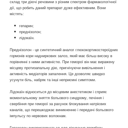
склад три діючі речовини з різним спектром фармакологічної
дії, що робить даний препарат дуже ефективним. Вони
містять:
гепарин;
преднізолон;
лідокаїн.
Преднізолон - це синтетичний аналог глюкокортикостероїдних
гормонів кори надниркових залоз, який має більш високу в
порівнянні з ними активністю. При геморої він має виражену
місцеву протизапальну дію, пригнічуючи вивільнення і
активність медіаторів запалення. Це дозволяє швидко
усунути біль, набряк та інші неприємні симптоми.
Лідокаїн відноситься до місцевим анестетиком і сприяє
моментальному зняття больового синдрому, печіння і
свербіння при геморої за рахунок блокування натрієвих
каналів, що перешкоджає виникненню і передачі больового
імпульсу по нервових волокнам.
Гепазолон використовується для лікування тромбозу