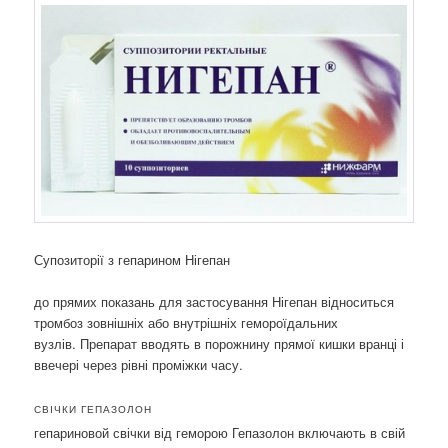
Супозиторії з гепарином Нігепан
до прямих показань для застосування Нігепан відноситься
тромбоз зовнішніх або внутрішніх гемороїдальних
вузлів. Препарат вводять в порожнину прямої кишки вранці і
ввечері через рівні проміжки часу.
СВІЧКИ ГЕПАЗОЛОН
гепариновой свічки від геморою Гепазолон включають в свій