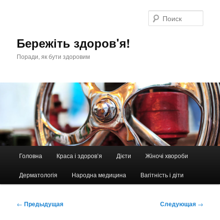
Перейти
к
Поис
основному
содержимому
Бережіть здоров'я!
Поради, як бути здоровим
Главное
Головна
Краса і здоров’я
Дієти
Жіночі хвороби
меню
Дерматологія
Народна медицина
Вагітність і діти
Навигация
←
Предыдущая
Следующая
→
по