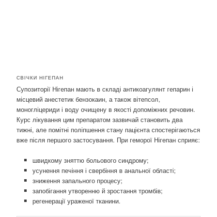
СВІЧКИ НІГЕПАН
Супозиторії Нігепан мають в складі антикоагулянт гепарин і
місцевий анестетик бензокаин, а також вітепсол,
моногліцериди і воду очищену в якості допоміжних речовин.
Курс лікування цим препаратом зазвичай становить два
тижні, але помітні поліпшення стану пацієнта спостерігаються
вже після першого застосування. При геморої Нігепан сприяє:
швидкому зняттю больового синдрому;
усунення печіння і свербіння в анальної області;
зниження запального процесу;
запобігання утворенню й зростання тромбів;
регенерації ураженої тканини.