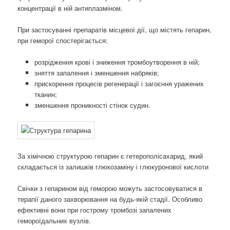
концентрації в ній антиплазміном.
При застосуванні препаратів місцевої дії, що містять гепарин,
при геморої спостерігається:
розрідження крові і зниження тромбоутворення в ній;
зняття запалення і зменшення набряків;
прискорення процесів регенерації і загоєння уражених
тканин;
зменшення проникності стінок судин.
За хімічною структурою гепарин є гетерополісахарид, який
складається із залишків глюкозаміну і глюкуронової кислоти
Свічки з гепарином від геморою можуть застосовуватися в
терапії даного захворювання на будь-якій стадії. Особливо
ефективні вони при гострому тромбозі запалених
гемороїдальних вузлів.