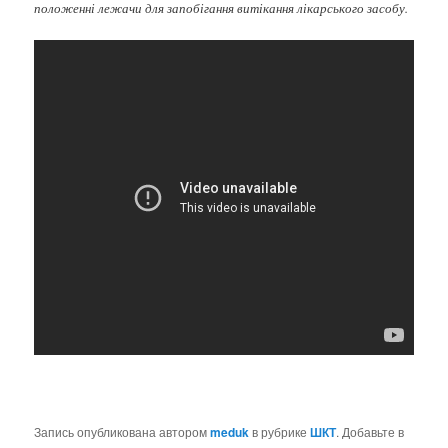
положенні лежачи для запобігання витікання лікарського засобу.
Запись опубликована автором
meduk
в рубрике
ШКТ
. Добавьте в