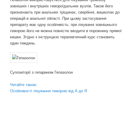
зовнішніх і внутрішніх гемороїдальних вузлів. Також його
призначають при анальних тріщинах, свербінні, вишколах до
операцій в анальної області. При цьому застосування
препарату має одну особливість: при лікуванні зовнішнього
геморою його не можна повністю вводити в порожнину прямої
кишки. Згідно з інструкцією терапевтичний курс становить
один тиждень.
Супозиторії з гепарином Гепазолон
Читайте також:
Особливості лікування геморою від А до Я