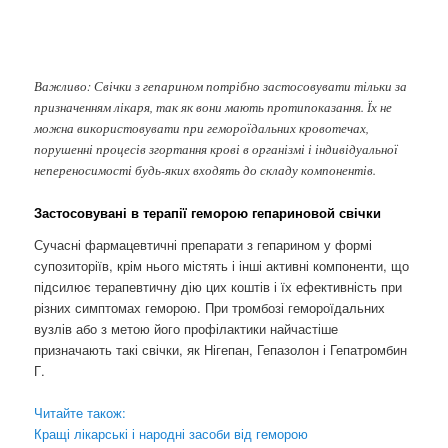
Важливо: Свічки з гепарином потрібно застосовувати тільки за
призначенням лікаря, так як вони мають протипоказання. Їх не
можна використовувати при гемороїдальних кровотечах,
порушенні процесів згортання крові в організмі і індивідуальної
непереносимості будь-яких входять до складу компонентів.
Застосовувані в терапії геморою гепариновой свічки
Сучасні фармацевтичні препарати з гепарином у формі
супозиторіїв, крім нього містять і інші активні компоненти, що
підсилює терапевтичну дію цих коштів і їх ефективність при
різних симптомах геморою. При тромбозі гемороїдальних
вузлів або з метою його профілактики найчастіше
призначають такі свічки, як Нігепан, Гепазолон і Гепатромбин
Г.
Читайте також:
Кращі лікарські і народні засоби від геморою