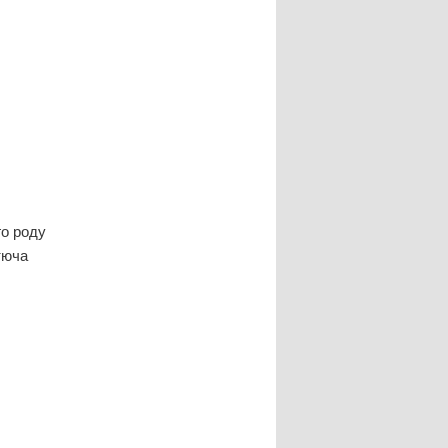
я
го роду
тюча