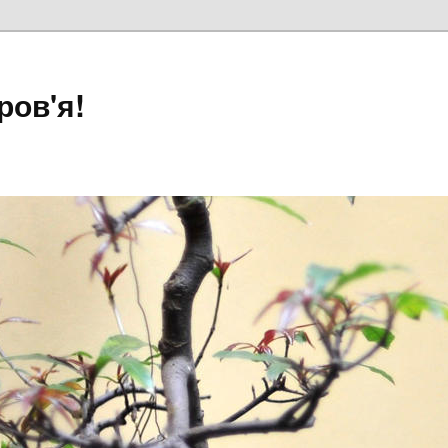
ров'я!