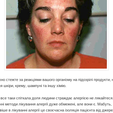
но стежте за реакціями вашого організму на підозрілі продукти, н
я шкіри, крему, шампуні та іншу хімію.
все таки спіткала доля людини страждає алергією не лякайтеся
нічні методи лікування алергії дуже обмежені, але вони є. Мабуть,
іше в лікуванні алергії це своєчасна ізоляція пацієнта від джер