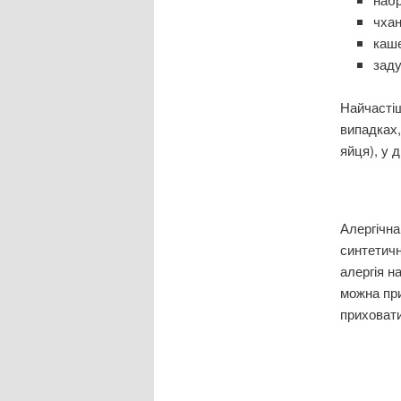
чха
каш
зад
Найчастіш
випадках,
яйця), у 
Алергічна
синтетичн
алергія н
можна при
приховати