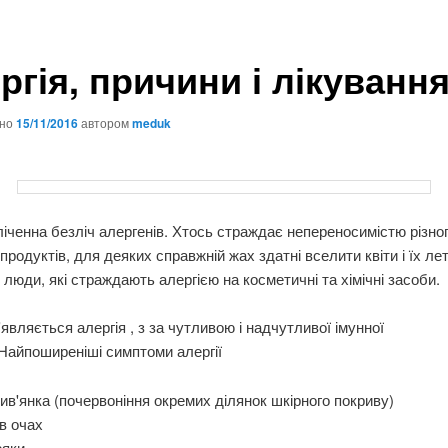
ргія, причини і лікуванн
ано
15/11/2016
автором
meduk
ліченна безліч алергенів. Хтось страждає непереносимістю різно
продуктів, для деяких справжній жах здатні вселити квіти і їх ле
є люди, які страждають алергією на косметичні та хімічні засоби.
'являється алергія , з за чутливою і надчутливої ​​імунної
Найпоширеніші симптоми алергії
ив'янка (почервоніння окремих ділянок шкірного покриву)
 в очах
ряки