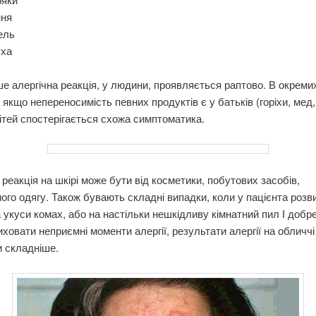
ння
ель
уха
е алергічна реакція, у людини, проявляється раптово. В окреми
 якщо непереносимість певних продуктів є у батьків (горіхи, мед
дітей спостерігається схожа симптоматика.
 реакція на шкірі може бути від косметики, побутових засобів,
ого одягу. Також бувають складні випадки, коли у пацієнта розв
а укуси комах, або на настільки нешкідливу кімнатний пил І добре
ховати неприємні моменти алергії, результати алергії на обличчі
 складніше.