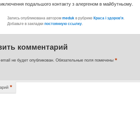
І виключення подальшого контакту з алергеном в майбутньому.
Запись опубликована автором
meduk
в рубрике
Краса і здоров'я
.
Добавьте в закладки
постоянную ссылку
.
вить комментарий
*
email не будет опубликован.
Обязательные поля помечены
*
арий