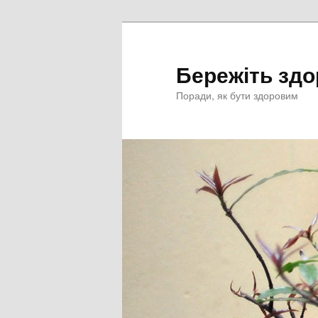
Перейти
к
основному
Бережіть здо
содержимому
Поради, як бути здоровим