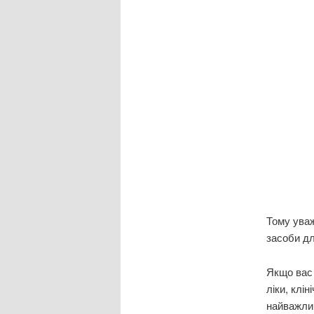
Тому уваж
засоби дл
Якщо вас 
ліки, клі
найважлив