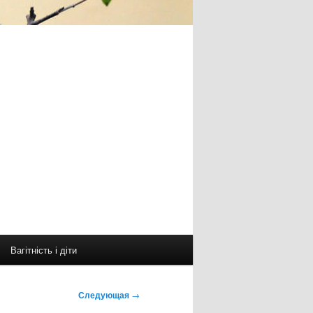
Вагітність і діти
Следующая
→