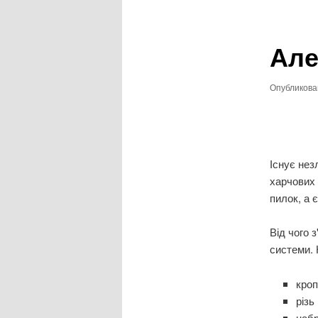
записям
Але
Опубликов
Існує нез
харчових 
пилок, а 
Від чого з
системи. 
кроп
різь
наб