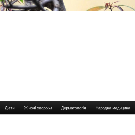
Дієти
Жіночі хвороби
Дерматологія
Народна медицина