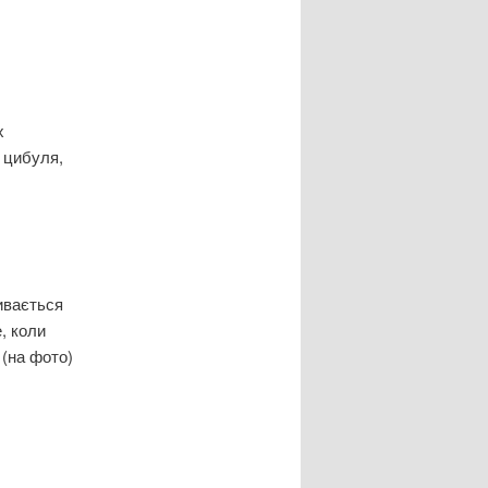
х
, цибуля,
ивається
, коли
 (на фото)