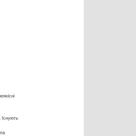
еякісні
. Існують
ела