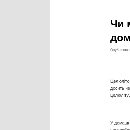
записям
Чи 
дом
Опубликов
Целюлітом
досить не
целюліту,
У домашні
що пробле