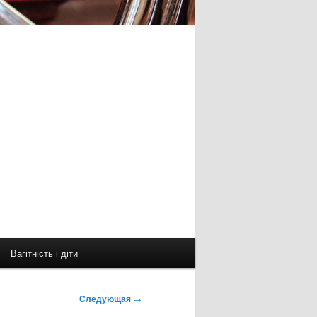
Вагітність і діти
Следующая
→