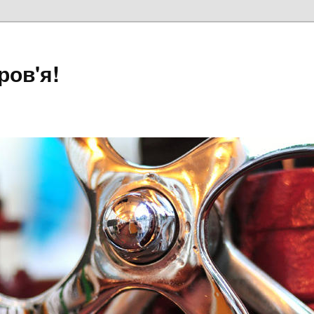
ров'я!