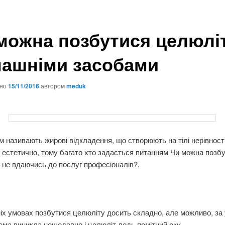
можна позбутися целюлі
ашніми засобами
ано
15/11/2016
автором
meduk
 називають жирові відкладення, що створюють на тілі нерівност
 естетично, тому багато хто задається питанням Чи можна позб
 не вдаючись до послуг професіоналів?.
х умовах позбутися целюліту досить складно, але можливо, за 
ма виникла нещодавно і целюліт ледь помітний оку.