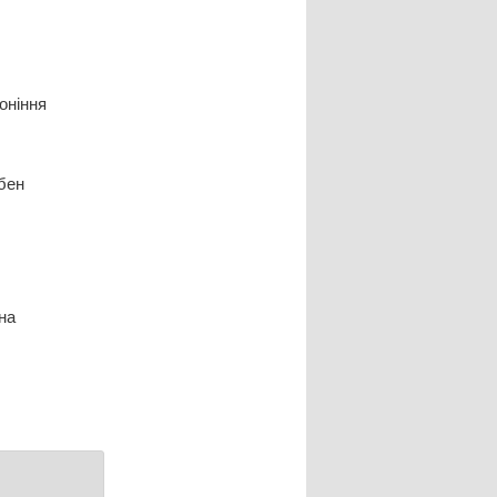
оніння
ібен
на