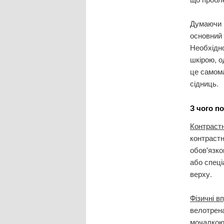
Думаючи п
основний
Необхідно
шкірою, о
це самома
сідниць.
З чого п
Контраст
контрастн
обов'язко
або спеці
верху.
Фізичні в
велотрена
мочалкою,