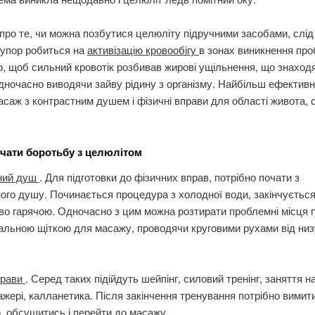
ро те, чи можна позбутися целюліту підручними засобами, слід
 упор робиться на
активізацію кровообігу
в зонах виникнення про
, щоб сильний кровотік розбивав жирові ущільнення, що знаходя
дночасно виводячи зайву рідину з організму. Найбільш ефективн
саж з контрастним душем і фізичні вправи для області живота, с
очати боротьбу з целюлітом
ний душ
. Для підготовки до фізичних вправ, потрібно почати з
ого душу. Починається процедура з холодної води, закінчуєтьс
во гарячою. Одночасно з цим можна розтирати проблемні місця 
альною щіткою для масажу, проводячи круговими рухами від низ
прави
. Серед таких підійдуть шейпінг, силовий тренінг, заняття н
жері, калланетика. Після закінчення тренування потрібно вимит
 обсушитись і перейти до масажу.