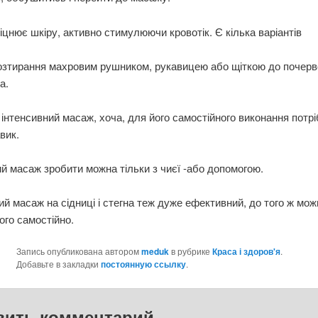
іцнює шкіру, активно стимулюючи кровотік. Є кілька варіантів
озтирання махровим рушником, рукавицею або щіткою до почерв
а.
 інтенсивний масаж, хоча, для його самостійного виконання потр
вик.
й масаж зробити можна тільки з чиєї -або допомогою.
ий масаж на сідниці і стегна теж дуже ефективний, до того ж мож
ого самостійно.
Запись опубликована автором
meduk
в рубрике
Краса і здоров'я
.
Добавьте в закладки
постоянную ссылку
.
вить комментарий