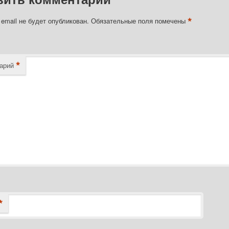
*
email не будет опубликован.
Обязательные поля помечены
*
арий
*