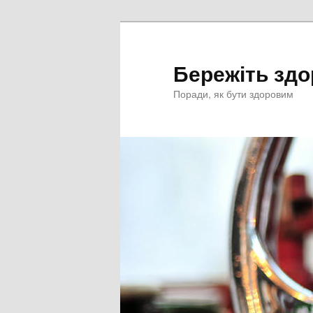
Перейти
к
основному
Бережіть здо
содержимому
Поради, як бути здоровим