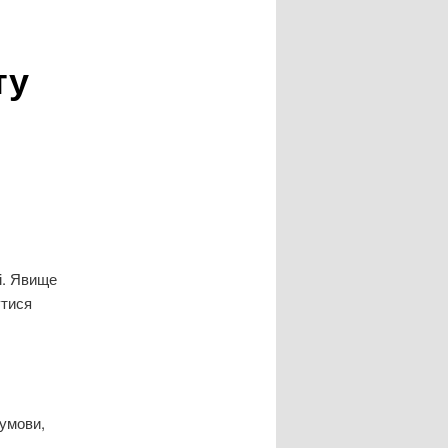
ту
і. Явище
утися
умови,