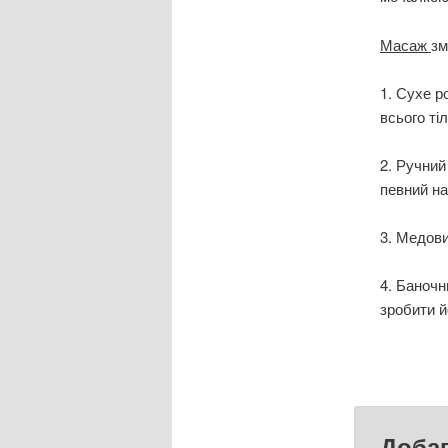
Масаж
зм
1. Сухе р
всього тіл
2. Ручний
певний на
3. Медови
4. Баночн
зробити й
Доба