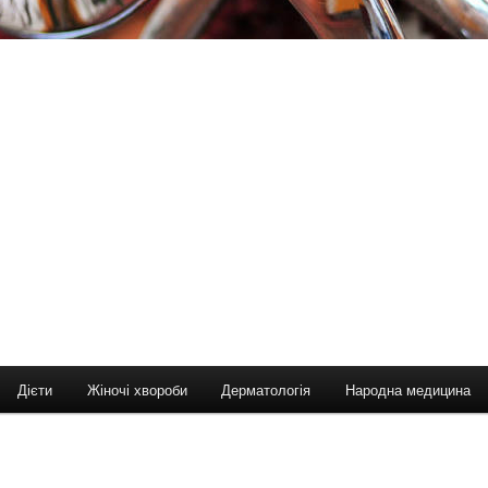
Дієти
Жіночі хвороби
Дерматологія
Народна медицина