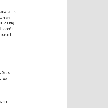
 знати, що
блеми.
ться під
і засоби
тегон і
я
губкою
у до
а
ися з