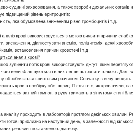
ево-судинні захворювання, а також хвороби дихальних органів н
ує підвищений рівень еритроцитів;
тність, яка обумовлена ​​зниженням рівня тромбоцитів і т.д.
 аналіз крові використовується з метою виявити причини слабко
ги, виснаження, діагностувати анемію, поліцитемія, деякі хвороби
йкемія, встановлення причин кровотечі і т.д .
иться аналіз крові?
 щоб зупинити потік крові використовують джгут, яким перетягуют
 чого вени збільшуються і в них легше потрапити голкою . Далі 
лу обробляється спиртовим розчином. Спочатку в вену вводять г
ирають кров в пробірку або шприц. Після того, як кров взяли, на 
ладається ватний тампон, а руку тримають в зігнутому стані бли
 аналізу проходить в лабораторії протягом декількох хвилин. Р
ути готові приблизно на наступний день, в залежності від кількост
аних речовин і поставленого діагнозу.