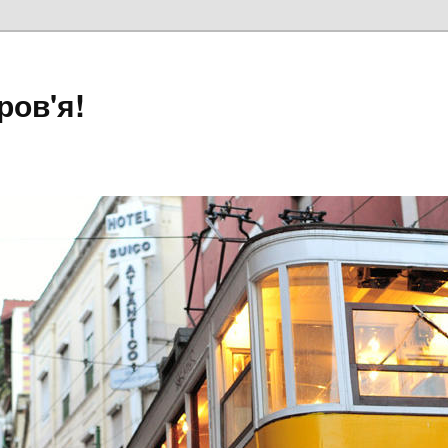
ров'я!