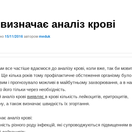
визначає аналіз крові
ано
15/11/2016
автором
meduk
ми все частіше вдаємося до аналізу крові, коли вже, так би мови
 Ще кілька років тому профілактичне обстеження організму було
вим і прогнозувало можливі в майбутньому захворювання, а в на
 його тільки через необхідність.
 аналіз крові
виявляє
в крові кількість лейкоцитів, еритроцитів,
ну, а також визначає швидкість їх згортання.
ає аналіз крові:
ність різного роду інфекцій, які супроводжуються підвищенням в
і лейкоцитів;