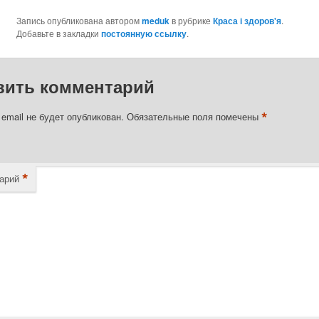
Запись опубликована автором
meduk
в рубрике
Краса і здоров'я
.
Добавьте в закладки
постоянную ссылку
.
вить комментарий
*
email не будет опубликован.
Обязательные поля помечены
*
арий