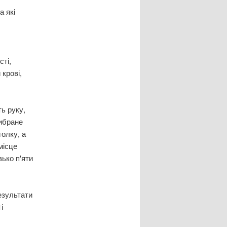
а які
сті,
 крові,
ь руку,
вибране
олку, а
місце
зько п'яти
езультати
і