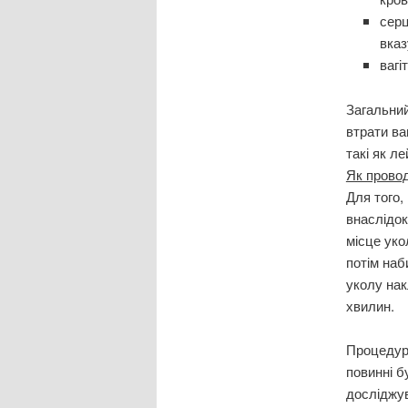
серц
вказ
вагі
Загальний
втрати ва
такі як ле
Як провод
Для того,
внаслідок
місце уко
потім наб
уколу нак
хвилин.
Процедура
повинні б
досліджув