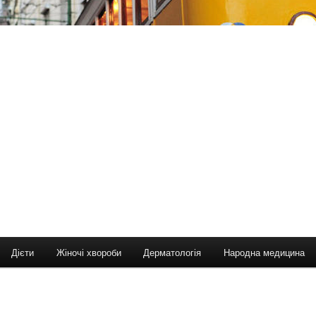
Дієти
Жіночі хвороби
Дерматологія
Народна медицина