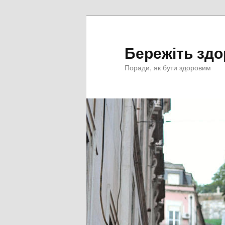
Перейти
к
основному
Бережіть здо
содержимому
Поради, як бути здоровим