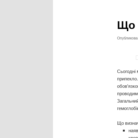
записям
Що 
Опубликов
Сьогодні 
припекло.
обов'язко
проводимо
Загальний
гемоглобі
Що визнач
наяв
кров