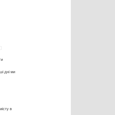
ти
ші дні ми
місту в