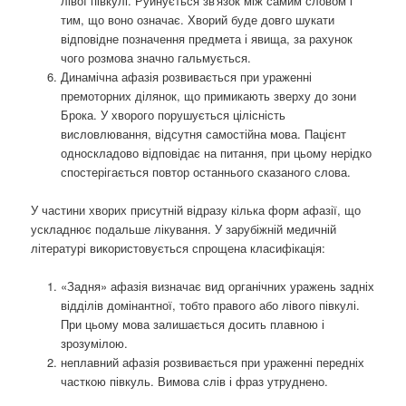
лівої півкулі. Руйнується зв'язок між самим словом і
тим, що воно означає. Хворий буде довго шукати
відповідне позначення предмета і явища, за рахунок
чого розмова значно гальмується.
Динамічна афазія розвивається при ураженні
премоторних ділянок, що примикають зверху до зони
Брока. У хворого порушується цілісність
висловлювання, відсутня самостійна мова. Пацієнт
односкладово відповідає на питання, при цьому нерідко
спостерігається повтор останнього сказаного слова.
У частини хворих присутній відразу кілька форм афазії, що
ускладнює подальше лікування. У зарубіжній медичній
літературі використовується спрощена класифікація:
«Задня» афазія визначає вид органічних уражень задніх
відділів домінантної, тобто правого або лівого півкулі.
При цьому мова залишається досить плавною і
зрозумілою.
неплавний афазія розвивається при ураженні передніх
часткою півкуль. Вимова слів і фраз утруднено.