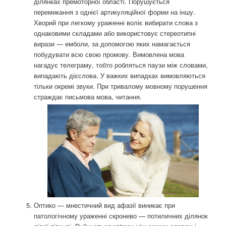
ділянках премоторної області. Порушується
перемикання з однієї артикуляційної форми на іншу.
Хворий при легкому ураженні воліє вибирати слова з
однаковими складами або використовує стереотипні
вирази — емболи, за допомогою яких намагається
побудувати всю свою промову. Вимовлена ​​мова
нагадує телеграму, тобто робляться паузи між словами,
випадають дієслова. У важких випадках вимовляються
тільки окремі звуки. При тривалому мовному порушення
страждає письмова мова, читання.
Оптико — мнестичний вид афазії виникає при
патологічному ураженні скронево — потиличних ділянок