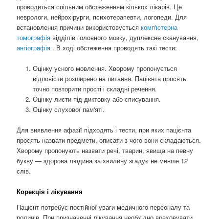
проводиться спільним обстеженням кількох лікарів. Це
неврологи, нейрохірурги, психотерапевти, логопеди. Для
встановлення причини використовується
комп'ютерна
томографія
відділів головного мозку, дуплексне сканування,
ангіографія
. В ході обстеження проводять такі тести:
Оцінку усного мовлення. Хворому пропонується
відповісти розширено на питання. Пацієнта просять
точно повторити прості і складні речення.
Оцінку листи під диктовку або списування.
Оцінку слухової пам'яті.
Для виявлення афазії підходять і тести, при яких пацієнта
просять назвати предмети, описати з чого вони складаються.
Хворому пропонують назвати речі, тварин, явища на певну
букву — здорова людина за хвилину згадує не менше 12
слів.
Корекція і лікування
Пацієнт потребує постійної уваги медичного персоналу та
родичів. При призначенні лікування необхідно враховувати,