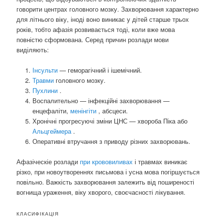
говорити центрах головного мозку. Захворювання характерно
для літнього віку, іноді воно виникає у дітей старше трьох
років, тобто афазія розвивається тоді, коли вже мова
повністю сформована. Серед причин розлади мови
виділяють:
Інсульти
— геморагічний і ішемічний.
Травми
головного мозку.
Пухлини
.
Воспалительно — інфекційні захворювання —
енцефаліти,
менінгіти
, абсцеси.
Хронічні прогресуючі зміни ЦНС — хвороба Піка або
Альцгеймера
.
Оперативні втручання з приводу різних захворювань.
Афазіческіе розлади
при крововиливах
і травмах виникає
різко, при новоутвореннях письмова і усна мова погіршується
повільно. Важкість захворювання залежить від поширеності
вогнища ураження, віку хворого, своєчасності лікування.
КЛАСИФІКАЦІЯ