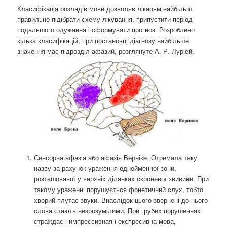
Класифікація розладів мови дозволяє лікарям найбільш
правильно підібрати схему лікування, припустити період
подальшого одужання і сформувати прогноз. Розроблено
кілька класифікацій, при постановці діагнозу найбільше
значення має підрозділ афазий, розглянуте А. Р. Луріей.
Сенсорна афазія або афазія Верніке. Отримала таку
назву за рахунок ураження однойменної зони,
розташованої у верхніх ділянках скроневої звивини. При
такому ураженні порушується фонетичний слух, тобто
хворий плутає звуки. Внаслідок цього звернені до нього
слова стають незрозумілими. При грубих порушеннях
страждає і импрессивная і експресивна мова,