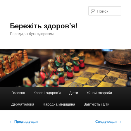
Перейти
к
Поис
основному
содержимому
Бережіть здоров'я!
Поради, як бути здоровим
Главное
Головна
Краса і здоров’я
Дієти
Жіночі хвороби
меню
Дерматологія
Народна медицина
Вагітність і діти
Навигация
←
Предыдущая
Следующая
→
по