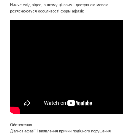
Нижче слід відео, в якому цікавим і доступною мовою
роз'яснюються особливості форм афазії:
Обстеження
Діагноз афазії і виявлення причин подібного порушення