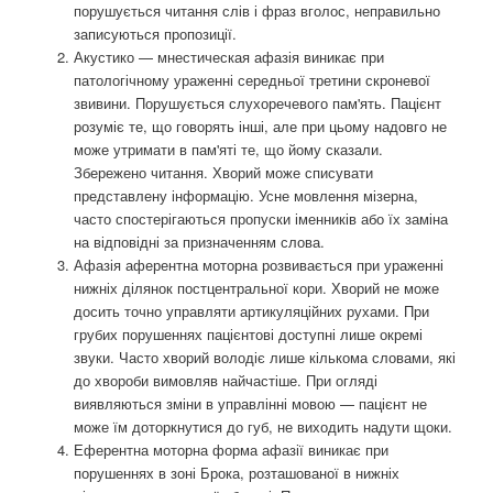
порушується читання слів і фраз вголос, неправильно
записуються пропозиції.
Акустико — мнестическая афазія виникає при
патологічному ураженні середньої третини скроневої
звивини. Порушується слухоречевого пам'ять. Пацієнт
розуміє те, що говорять інші, але при цьому надовго не
може утримати в пам'яті те, що йому сказали.
Збережено читання. Хворий може списувати
представлену інформацію. Усне мовлення мізерна,
часто спостерігаються пропуски іменників або їх заміна
на відповідні за призначенням слова.
Афазія аферентна моторна розвивається при ураженні
нижніх ділянок постцентральної кори. Хворий не може
досить точно управляти артикуляційних рухами. При
грубих порушеннях пацієнтові доступні лише окремі
звуки. Часто хворий володіє лише кількома словами, які
до хвороби вимовляв найчастіше. При огляді
виявляються зміни в управлінні мовою — пацієнт не
може їм доторкнутися до губ, не виходить надути щоки.
Еферентна моторна форма афазії виникає при
порушеннях в зоні Брока, розташованої в нижніх