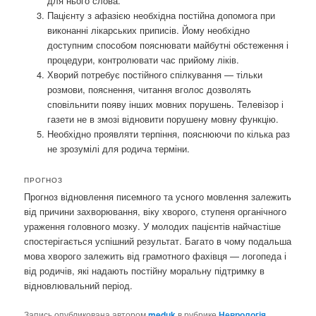
для нього слова.
Пацієнту з афазією необхідна постійна допомога при
виконанні лікарських приписів. Йому необхідно
доступним способом пояснювати майбутні обстеження і
процедури, контролювати час прийому ліків.
Хворий потребує постійного спілкування — тільки
розмови, пояснення, читання вголос дозволять
сповільнити появу інших мовних порушень. Телевізор і
газети не в змозі відновити порушену мовну функцію.
Необхідно проявляти терпіння, пояснюючи по кілька раз
не зрозумілі для родича терміни.
ПРОГНОЗ
Прогноз відновлення писемного та усного мовлення залежить
від причини захворювання, віку хворого, ступеня органічного
ураження головного мозку. У молодих пацієнтів найчастіше
спостерігається успішний результат. Багато в чому подальша
мова хворого залежить від грамотного фахівця — логопеда і
від родичів, які надають постійну моральну підтримку в
відновлювальний період.
Запись опубликована автором
meduk
в рубрике
Неврологія
.