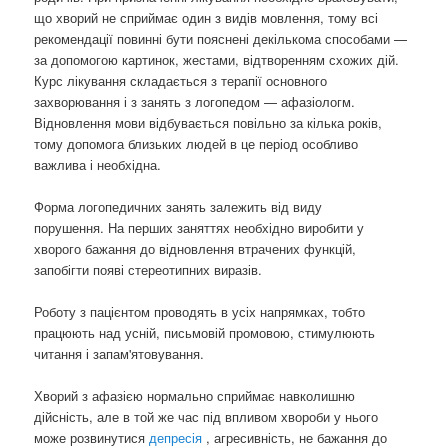
що хворий не сприймає один з видів мовлення, тому всі
рекомендації повинні бути пояснені декількома способами —
за допомогою картинок, жестами, відтворенням схожих дій.
Курс лікування складається з терапії основного
захворювання і з занять з логопедом — афазіологм.
Відновлення мови відбувається повільно за кілька років,
тому допомога близьких людей в це період особливо
важлива і необхідна.
Форма логопедичних занять залежить від виду
порушення. На перших заняттях необхідно виробити у
хворого бажання до відновлення втрачених функцій,
запобігти появі стереотипних виразів.
Роботу з пацієнтом проводять в усіх напрямках, тобто
працюють над усній, письмовій промовою, стимулюють
читання і запам'ятовування.
Хворий з афазією нормально сприймає навколишню
дійсність, але в той же час під впливом хвороби у нього
може розвинутися
депресія
, агресивність, не бажання до