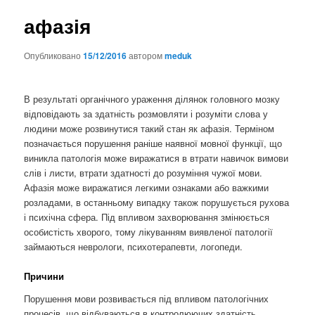
афазія
Опубликовано
15/12/2016
автором
meduk
В результаті органічного ураження ділянок головного мозку
відповідають за здатність розмовляти і розуміти слова у
людини може розвинутися такий стан як афазія. Терміном
позначається порушення раніше наявної мовної функції, що
виникла патологія може виражатися в втрати навичок вимови
слів і листи, втрати здатності до розуміння чужої мови.
Афазія може виражатися легкими ознаками або важкими
розладами, в останньому випадку також порушується рухова
і психічна сфера. Під впливом захворювання змінюється
особистість хворого, тому лікуванням виявленої патології
займаються неврологи, психотерапевти, логопеди.
Причини
Порушення мови розвивається під впливом патологічних
процесів, що відбуваються в контролюючих здатність