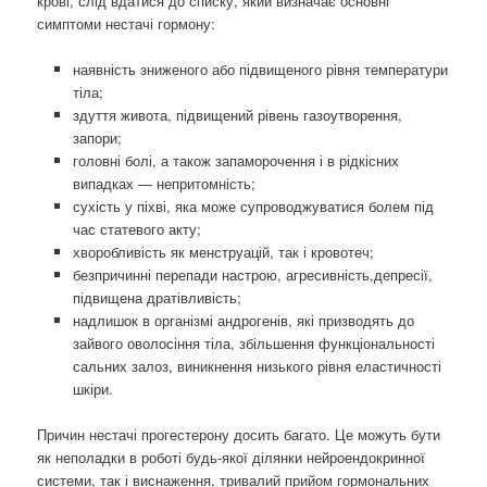
крові, слід вдатися до списку, який визначає основні
симптоми нестачі гормону:
наявність зниженого або підвищеного рівня температури
тіла;
здуття живота, підвищений рівень газоутворення,
запори;
головні болі, а також запаморочення і в рідкісних
випадках — непритомність;
сухість у піхві, яка може супроводжуватися болем під
час статевого акту;
хворобливість як менструацій, так і кровотеч;
безпричинні перепади настрою, агресивність,депресії,
підвищена дратівливість;
надлишок в організмі андрогенів, які призводять до
зайвого оволосіння тіла, збільшення функціональності
сальних залоз, виникнення низького рівня еластичності
шкіри.
Причин нестачі прогестерону досить багато. Це можуть бути
як неполадки в роботі будь-якої ділянки нейроендокринної
системи, так і виснаження, тривалий прийом гормональних