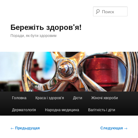
Перейти
к
Поис
основному
содержимому
Бережіть здоров'я!
Поради, як бути здоровим
Главное
Головна
Краса і здоров’я
Дієти
Жіночі хвороби
меню
Дерматологія
Народна медицина
Вагітність і діти
Навигация
←
Предыдущая
Следующая
→
по