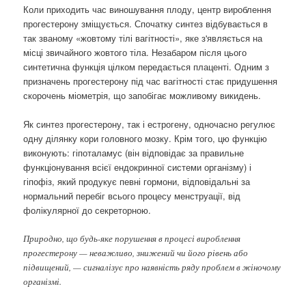
Коли приходить час виношування плоду, центр вироблення
прогестерону зміщується. Спочатку синтез відбувається в
так званому «жовтому тілі вагітності», яке з'являється на
місці звичайного жовтого тіла. Незабаром після цього
синтетична функція цілком передається плаценті. Одним з
призначень прогестерону під час вагітності стає придушення
скорочень міометрія, що запобігає можливому викидень.
Як синтез прогестерону, так і естрогену, одночасно регулює
одну ділянку кори головного мозку. Крім того, цю функцію
виконують: гіпоталамус (він відповідає за правильне
функціонування всієї ендокринної системи організму) і
гіпофіз, який продукує певні гормони, відповідальні за
нормальний перебіг всього процесу менструації, від
фолікулярної до секреторною.
Природно, що будь-яке порушення в процесі вироблення
прогестерону — неважливо, знижений чи його рівень або
підвищений, — сигналізує про наявність ряду проблем в жіночому
організмі.