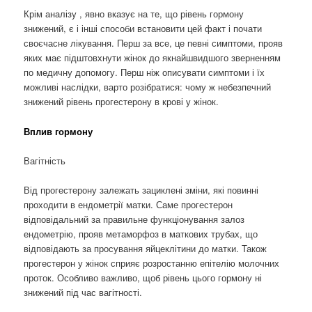
Крім аналізу , явно вказує на те, що рівень гормону
знижений, є і інші способи встановити цей факт і почати
своєчасне лікування. Перш за все, це певні симптоми, прояв
яких має підштовхнути жінок до якнайшвидшого зверненням
по медичну допомогу. Перш ніж описувати симптоми і їх
можливі наслідки, варто розібратися: чому ж небезпечний
знижений рівень прогестерону в крові у жінок.
Вплив гормону
Вагітність
Від прогестерону залежать зациклені зміни, які повинні
проходити в ендометрії матки. Саме прогестерон
відповідальний за правильне функціонування залоз
ендометрію, прояв метаморфоз в маткових трубах, що
відповідають за просування яйцеклітини до матки. Також
прогестерон у жінок сприяє розростанню епітелію молочних
проток. Особливо важливо, щоб рівень цього гормону ні
знижений під час вагітності.