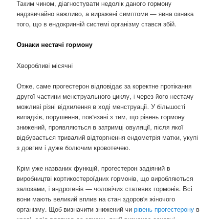
Таким чином, діагностувати недолік даного гормону
надзвичайно важливо, а виражені симптоми — явна ознака
того, що в ендокринній системі організму стався збій.
Ознаки нестачі гормону
Хворобливі місячні
Отже, саме прогестерон відповідає за коректне протікання
другої частини менструального циклу, і через його нестачу
можливі різні відхилення в ході менструації. У більшості
випадків, порушення, пов'язані з тим, що рівень гормону
знижений, проявляються в затримці овуляції, після якої
відбувається тривалий відторгнення ендометрія матки, укупі
з довгим і дуже болючим кровотечею.
Крім уже названих функцій, прогестерон задіяний в
виробництві кортикостероїдних гормонів, що виробляються
залозами, і андрогенів — чоловічих статевих гормонів. Всі
вони мають великий вплив на стан здоров'я жіночого
організму. Щоб визначити знижений чи
рівень прогестерону
в