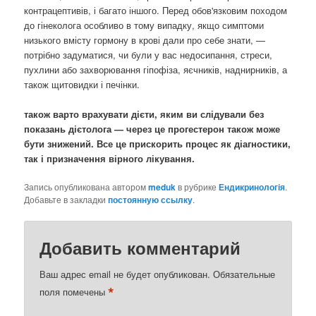
контрацептивів, і багато іншого. Перед обов'язковим походом
до гінеколога особливо в тому випадку, якщо симптоми
низького вмісту гормону в крові дали про себе знати, —
потрібно задуматися, чи були у вас недосипання, стреси,
пухлини або захворювання гіпофіза, яєчників, наднирників, а
також щитовидки і печінки.
також варто врахувати дієти, яким ви слідували без
показань дієтолога — через це прогестерон також може
бути знижений. Все це прискорить процес як діагностики,
так і призначення вірного лікування.
Запись опубликована автором
meduk
в рубрике
Ендикринологія
.
Добавьте в закладки
постоянную ссылку
.
Добавить комментарий
Ваш адрес email не будет опубликован.
Обязательные
*
поля помечены