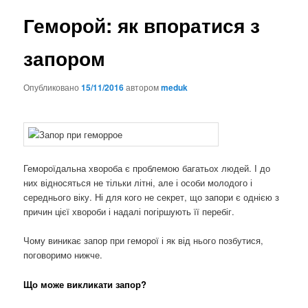
Геморой: як впоратися з
запором
Опубликовано
15/11/2016
автором
meduk
Гемороїдальна хвороба є проблемою багатьох людей. І до
них відносяться не тільки літні, але і особи молодого і
середнього віку. Ні для кого не секрет, що запори є однією з
причин цієї хвороби і надалі погіршують її перебіг.
Чому виникає запор при геморої і як від нього позбутися,
поговоримо нижче.
Що може викликати запор?