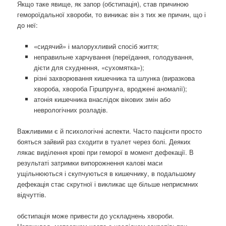
Якщо таке явище, як запор (обстипація), став причиною
гемороїдальної хвороби, то виникає він з тих же причин, що і
до неї:
«сидячий» і малорухливий спосіб життя;
неправильне харчування (переїдання, голодування,
дієти для схуднення, «сухомятка»);
різні захворювання кишечника та шлунка (виразкова
хвороба, хвороба Гіршпрунга, вроджені аномалії);
атонія кишечника внаслідок вікових змін або
неврологічних розладів.
Важливими є й психологічні аспекти. Часто пацієнти просто
бояться зайвий раз сходити в туалет через болі. Деяких
лякає виділення крові при геморої в момент дефекації. В
результаті затримки випорожнення калові маси
ущільнюються і скупчуються в кишечнику, в подальшому
дефекація стає скрутної і викликає ще більше неприємних
відчуттів.
обстипація може привести до ускладнень хвороби.