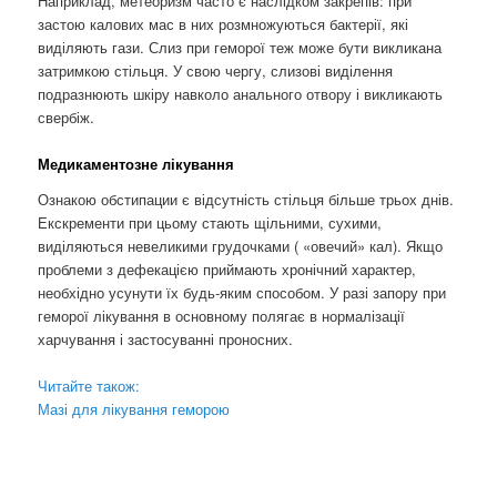
Наприклад, метеоризм часто є наслідком закрепів: при
застою калових мас в них розмножуються бактерії, які
виділяють гази. Слиз при геморої теж може бути викликана
затримкою стільця. У свою чергу, слизові виділення
подразнюють шкіру навколо анального отвору і викликають
свербіж.
Медикаментозне лікування
Ознакою обстипации є відсутність стільця більше трьох днів.
Екскременти при цьому стають щільними, сухими,
виділяються невеликими грудочками ( «овечий» кал). Якщо
проблеми з дефекацією приймають хронічний характер,
необхідно усунути їх будь-яким способом. У разі запору при
геморої лікування в основному полягає в нормалізації
харчування і застосуванні проносних.
Читайте також:
Мазі для лікування геморою