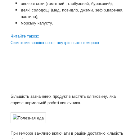
овочеві соки (томатний , гарбузовий, буряковий);
деякі солодощі (мед, повидло, джеми, зефір,варення,
пастила);
морську капусту.
Читайте також:
Симптоми зовнішнього і внутрішнього геморою
Більшість зазначених продуктів містять клітковину, яка
сприяє нормальній роботі кишечника.
При геморої важливо включати в раціон достатню кількість