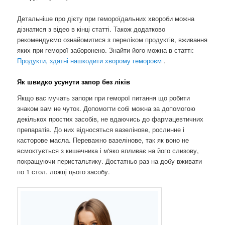
Детальніше про дієту при гемороїдальних хвороби можна
дізнатися з відео в кінці статті. Також додатково
рекомендуємо ознайомитися з переліком продуктів, вживання
яких при геморої заборонено. Знайти його можна в статті:
Продукти, здатні нашкодити хворому гемороєм
.
Як швидко усунути запор без ліків
Якщо вас мучать запори при геморої питання що робити
знаком вам не чуток. Допомогти собі можна за допомогою
декількох простих засобів, не вдаючись до фармацевтичних
препаратів. До них відносяться вазелінове, рослинне і
касторове масла. Переважно вазелінове, так як воно не
всмоктується з кишечника і м'яко впливає на його слизову,
покращуючи перистальтику. Достатньо раз на добу вживати
по 1 стол. ложці цього засобу.