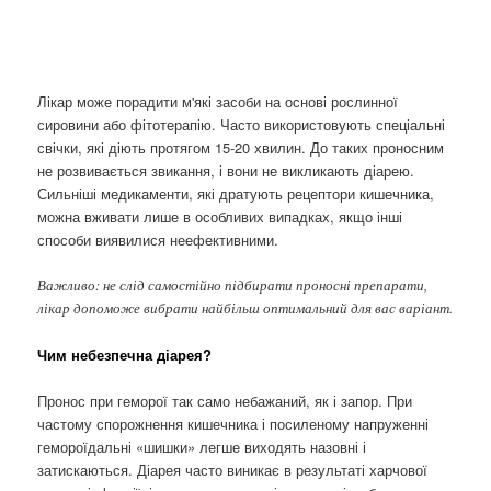
Лікар може порадити м'які засоби на основі рослинної
сировини або фітотерапію. Часто використовують спеціальні
свічки, які діють протягом 15-20 хвилин. До таких проносним
не розвивається звикання, і вони не викликають діарею.
Сильніші медикаменти, які дратують рецептори кишечника,
можна вживати лише в особливих випадках, якщо інші
способи виявилися неефективними.
Важливо: не слід самостійно підбирати проносні препарати,
лікар допоможе вибрати найбільш оптимальний для вас варіант.
Чим небезпечна діарея?
Пронос при геморої так само небажаний, як і запор. При
частому спорожнення кишечника і посиленому напруженні
гемороїдальні «шишки» легше виходять назовні і
затискаються. Діарея часто виникає в результаті харчової