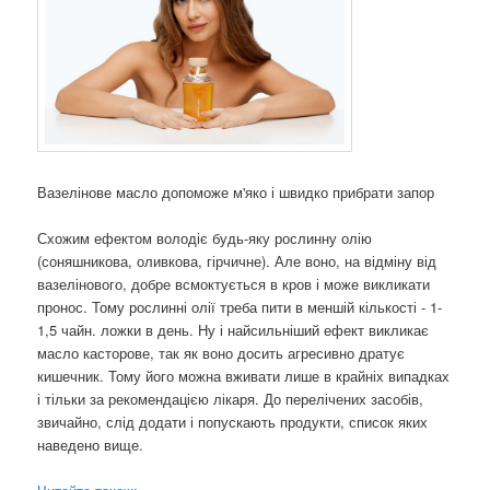
Вазелінове масло допоможе м'яко і швидко прибрати запор
Схожим ефектом володіє будь-яку рослинну олію
(соняшникова, оливкова, гірчичне). Але воно, на відміну від
вазелінового, добре всмоктується в кров і може викликати
пронос. Тому рослинні олії треба пити в меншій кількості - 1-
1,5 чайн. ложки в день. Ну і найсильніший ефект викликає
масло касторове, так як воно досить агресивно дратує
кишечник. Тому його можна вживати лише в крайніх випадках
і тільки за рекомендацією лікаря. До перелічених засобів,
звичайно, слід додати і попускають продукти, список яких
наведено вище.