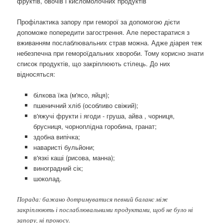
фруктів, овочів і кисломолочних продуктів
Профілактика запору при геморої за допомогою дієти
допоможе попередити загострення. Але перестаратися з
вживанням послаблювальних страв можна. Адже діарея теж
небезпечна при гемороїдальних хвороби. Тому корисно знати
список продуктів, що закріплюють стілець. До них
відносяться:
білкова їжа (м'ясо, яйця);
пшеничний хліб (особливо свіжий);
в'яжучі фрукти і ягоди - груша, айва , чорниця,
брусниця, чорноплідна горобина, гранат;
здобна випічка;
наваристі бульйони;
в'язкі каші (рисова, манна);
виноградний сік;
шоколад.
Порада: бажано дотримуватися певний баланс між
закріплюють і послаблювальними продуктами, щоб не було ні
запору, ні проносу.