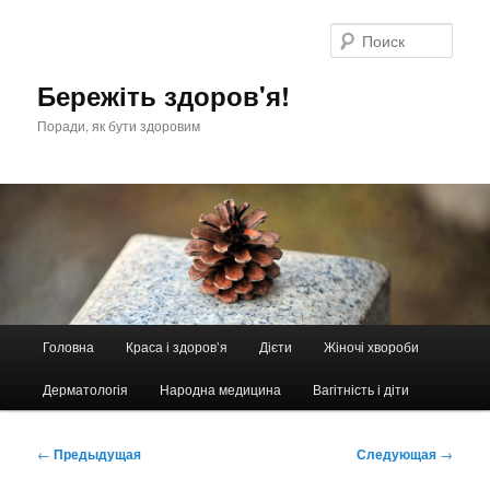
Перейти
к
Поис
основному
содержимому
Бережіть здоров'я!
Поради, як бути здоровим
Главное
Головна
Краса і здоров’я
Дієти
Жіночі хвороби
меню
Дерматологія
Народна медицина
Вагітність і діти
Навигация
←
Предыдущая
Следующая
→
по