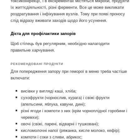
токсикоінфекції, і в екскрементах містяться мікроби, продукти
їх життєдіяльності, різні ферменти. Все це може викликати
роздратування і інфікування вузлів. Тому при появі проносу
слід відразу вживати заходів щодо його усунення.
Дієта для профілактики запорів
Щоб стілець був регулярним, необхідно налагодити
правильне харчування.
РЕКОМЕНДОВАНІ ПРОДУКТИ
Для попередження запору при геморої в меню треба частіше
включати:
висівки у вигляді каші, хліба;
сухофрукти (чорнослив, курага) і свіжі фрукти
(апельсини, яблука, кавуни, дині);
різні ягоди і компоти з них (крім чорноплідної горобини і
черемхи);
овочі (свіжі, парені, відварні і тушковані);
кисломолочні напої (ряжанка, кисле молоко, кефір);
компоти і соки з сливи, абрикос;