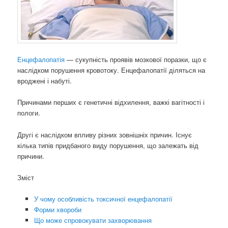
Енцефалопатія
— сукупність проявів мозкової поразки, що є
наслідком порушення кровотоку. Енцефалопатії діляться на
вроджені і набуті.
Причинами перших є генетичні відхилення, важкі вагітності і
пологи.
Другі є наслідком впливу різних зовнішніх причин. Існує
кілька типів придбаного виду порушення, що залежать від
причини.
Зміст
У чому особливість токсичної енцефалопатії
Форми хвороби
Що може спровокувати захворювання