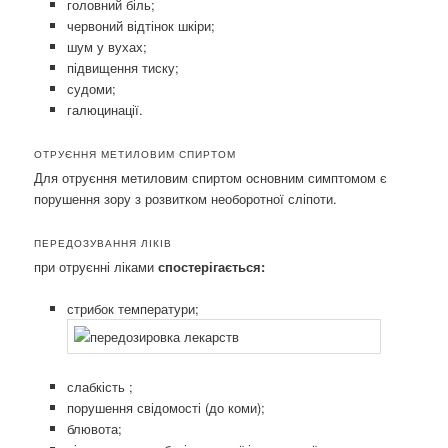
головний біль;
червоний відтінок шкіри;
шум у вухах;
підвищення тиску;
судоми;
галюцинації.
ОТРУЄННЯ МЕТИЛОВИМ СПИРТОМ
Для отруєння метиловим спиртом основним симптомом є
порушення зору з розвитком необоротної сліпоти.
ПЕРЕДОЗУВАННЯ ЛІКІВ
при отруєнні ліками
спостерігається:
стрибок температури;
слабкість ;
порушення свідомості (до коми);
блювота;