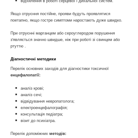
відхилення в роботі серцевої і дихальної систем.
Якщо отруєння постійне, прояви будуть проявлятися
поетапно, якщо гостре симптоми наростають дуже швидко.
При отруєнні марганцем або сероуглеродом порушення
з'являється значно швидше, ніж при роботі зі свинцем або
ртуттю .
Діагностичні методики
Перелік основних заходів для діагностики токсичної
енцефалопатії:
аналіз крові;
аналіз сечі;
відвідування невропатолога;
електроенцефалографія;
консультація педіатра;
візит до психіатра.
Перелік допоміжних
методів: