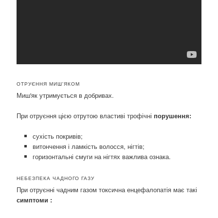
ОТРУЄННЯ МИШ'ЯКОМ
Миш'як утримується в добривах.
При отруєння цією отрутою властиві трофічні
порушення:
сухість покривів;
витончення і ламкість волосся, нігтів;
горизонтальні смуги на нігтях важлива ознака.
НЕБЕЗПЕКА ЧАДНОГО ГАЗУ
При отруєнні чадним газом токсична енцефалопатія має такі
симптоми :