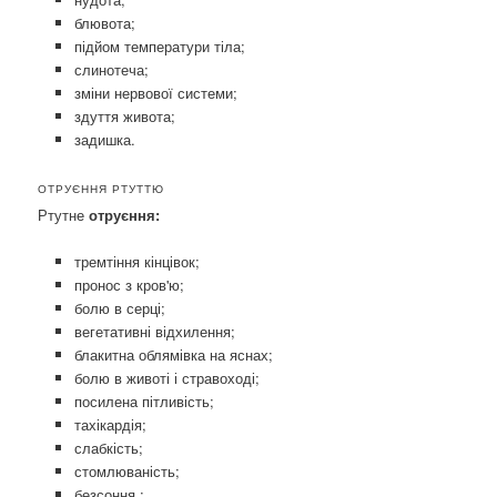
блювота;
підйом температури тіла;
слинотеча;
зміни нервової системи;
здуття живота;
задишка.
ОТРУЄННЯ РТУТТЮ
Ртутне
отруєння:
тремтіння кінцівок;
пронос з кров'ю;
болю в серці;
вегетативні відхилення;
блакитна облямівка на яснах;
болю в животі і стравоході;
посилена пітливість;
тахікардія;
слабкість;
стомлюваність;
безсоння ;