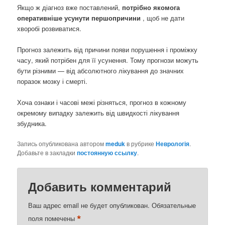
Якщо ж діагноз вже поставлений,
потрібно якомога
оперативніше усунути першопричини
, щоб не дати
хворобі розвиватися.
Прогноз залежить від причини появи порушення і проміжку
часу, який потрібен для її усунення. Тому прогнози можуть
бути різними — від абсолютного лікування до значних
поразок мозку і смерті.
Хоча ознаки і часові межі різняться, прогноз в кожному
окремому випадку залежить від швидкості лікування
збудника.
Запись опубликована автором
meduk
в рубрике
Неврологія
.
Добавьте в закладки
постоянную ссылку
.
Добавить комментарий
Ваш адрес email не будет опубликован.
Обязательные
*
поля помечены