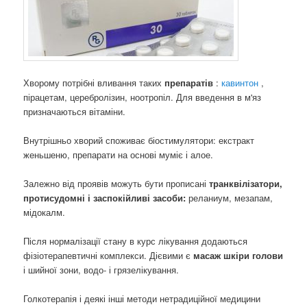
Хворому потрібні вливання таких
препаратів
:
кавинтон
,
пірацетам, церебролізин, ноотропіл. Для введення в м'яз
призначаються вітаміни.
Внутрішньо хворий споживає біостимулятори: екстракт
женьшеню, препарати на основі муміє і алое.
Залежно від проявів можуть бути прописані
транквілізатори,
протисудомні і заспокійливі засоби:
реланиум, мезапам,
мідокалм.
Після нормалізації стану в курс лікування додаються
фізіотерапевтичні комплекси. Дієвими є
масаж шкіри голови
і шийної зони, водо- і грязелікування.
Голкотерапія і деякі інші методи нетрадиційної медицини