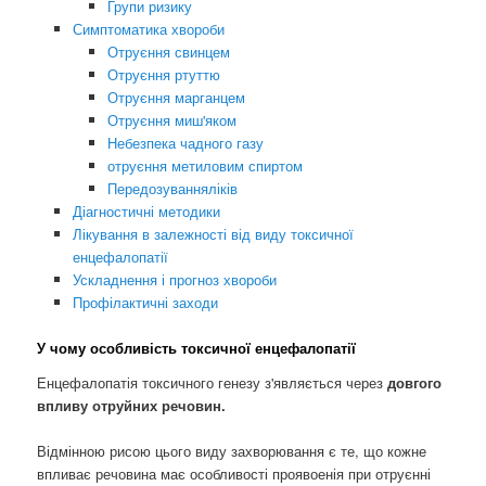
Групи ризику
Симптоматика хвороби
Отруєння свинцем
Отруєння ртуттю
Отруєння марганцем
Отруєння миш'яком
Небезпека чадного газу
отруєння метиловим спиртом
Передозуванняліків
Діагностичні методики
Лікування в залежності від виду токсичної
енцефалопатії
Ускладнення і прогноз хвороби
Профілактичні заходи
У чому особливість токсичної енцефалопатії
Енцефалопатія токсичного генезу з'являється через
довгого
впливу отруйних речовин.
Відмінною рисою цього виду захворювання є те, що кожне
впливає речовина має особливості проявоенія при отруєнні