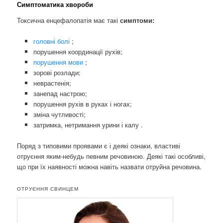
Симптоматика хвороби
Токсична енцефалопатія має такі
симптоми:
головні болі
;
порушення координації рухів;
порушення мови
;
зорові розлади;
неврастенія;
занепад настрою;
порушення рухів в руках і ногах;
зміна чутливості;
затримка, нетримання урини і калу .
Поряд з типовими проявами є і деякі ознаки, властиві
отруєння яким-небудь певним речовиною. Деякі такі особливі,
що при їх наявності можна навіть назвати отруйна речовина.
ОТРУЄННЯ СВИНЦЕМ