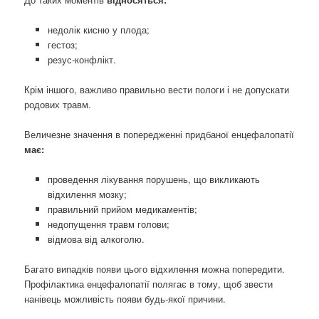
недолік кисню у плода;
гестоз;
резус-конфлікт.
Крім іншого, важливо правильно вести пологи і не допускати
родових травм.
Величезне значення в попередженні придбаної енцефалопатії
має:
проведення лікування порушень, що викликають
відхилення мозку;
правильний прийом медикаментів;
недопущення травм голови;
відмова від алкоголю.
Багато випадків появи цього відхилення можна попередити.
Профілактика енцефалопатії полягає в тому, щоб звести
нанівець можливість появи будь-якої причини.