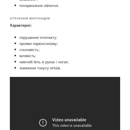
почервоніння обличчя.
ОТРУЄННЯ МАРГАНЦЕМ
Характерні:
порушення інтелекту;
прояви паркінсонізму;
сонливість;
млявість;
ниючий біль в руках і ногах;
зниження тонусу м'язів.