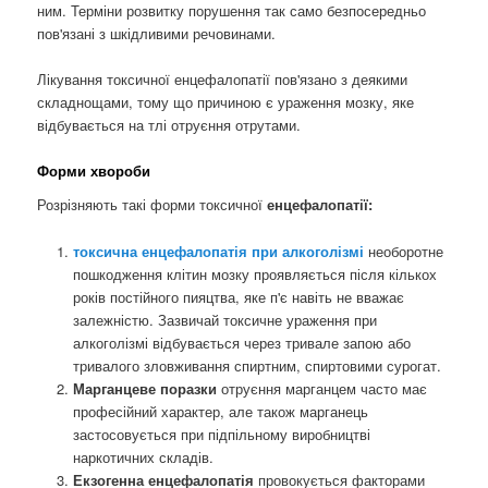
ним. Терміни розвитку порушення так само безпосередньо
пов'язані з шкідливими речовинами.
Лікування токсичної енцефалопатії пов'язано з деякими
складнощами, тому що причиною є ураження мозку, яке
відбувається на тлі отруєння отрутами.
Форми хвороби
Розрізняють такі форми токсичної
енцефалопатії:
токсична енцефалопатія при алкоголізмі
необоротне
пошкодження клітин мозку проявляється після кількох
років постійного пияцтва, яке п'є навіть не вважає
залежністю. Зазвичай токсичне ураження при
алкоголізмі відбувається через тривале запою або
тривалого зловживання спиртним, спиртовими сурогат.
Марганцеве поразки
отруєння марганцем часто має
професійний характер, але також марганець
застосовується при підпільному виробництві
наркотичних складів.
Екзогенна енцефалопатія
провокується факторами