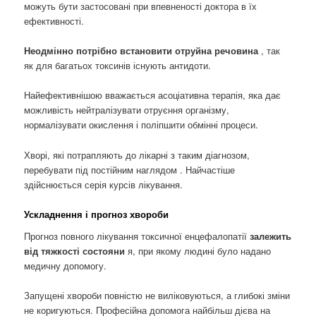
можуть бути застосовані при впевненості доктора в їх
ефективності.
Неодмінно потрібно встановити отруйна речовина
, так
як для багатьох токсинів існують антидоти.
Найефективнішою вважається асоціативна терапія, яка дає
можливість нейтралізувати отруєння організму,
нормалізувати окислення і поліпшити обмінні процеси.
Хворі, які потрапляють до лікарні з таким діагнозом,
перебувати під постійним наглядом . Найчастіше
здійснюється серія курсів лікування.
Ускладнення і прогноз хвороби
Прогноз повного лікування токсичної енцефалопатії
залежить
від тяжкості состояни
я, при якому людині було надано
медичну допомогу.
Запущені хвороби повністю не виліковуються, а глибокі зміни
не коригуються. Професійна допомога найбільш дієва на