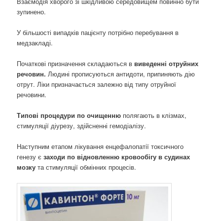
Взаємодія хворого зі шкідливою середовищем повинно бути
зупинено.
У більшості випадків пацієнту потрібно перебування в
медзакладі.
Початкові призначення складаються в
виведенні отруйних
речовин.
Людині прописуються антидоти, припиняють дію
отрут. Ліки призначається залежно від типу отруйної
речовини.
Типові процедури по очищенню
полягають в клізмах,
стимуляції діурезу, здійсненні гемодіалізу.
Наступним етапом лікування енцефалопатії токсичного
генезу є
заходи по відновленню кровообігу в судинах
мозку
та стимуляції обмінних процесів.