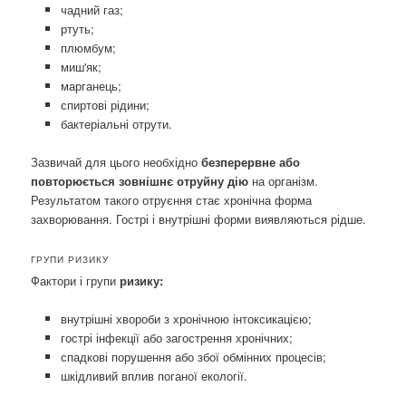
чадний газ;
ртуть;
плюмбум;
миш'як;
марганець;
спиртові рідини;
бактеріальні отрути.
Зазвичай для цього необхідно
безперервне або
повторюється зовнішнє отруйну дію
на організм.
Результатом такого отруєння стає хронічна форма
захворювання. Гострі і внутрішні форми виявляються рідше.
ГРУПИ РИЗИКУ
Фактори і групи
ризику:
внутрішні хвороби з хронічною інтоксикацією;
гострі інфекції або загострення хронічних;
спадкові порушення або збої обмінних процесів;
шкідливий вплив поганої екології.