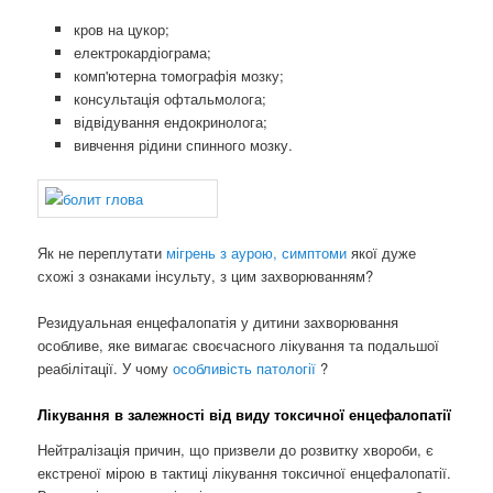
кров на цукор;
електрокардіограма;
комп'ютерна томографія мозку;
консультація офтальмолога;
відвідування ендокринолога;
вивчення рідини спинного мозку.
Як не переплутати
мігрень з аурою, симптоми
якої дуже
схожі з ознаками інсульту, з цим захворюванням?
Резидуальная енцефалопатія у дитини захворювання
особливе, яке вимагає своєчасного лікування та подальшої
реабілітації. У чому
особливість патології
?
Лікування в залежності від виду токсичної енцефалопатії
Нейтралізація причин, що призвели до розвитку хвороби, є
екстреної мірою в тактиці лікування токсичної енцефалопатії.