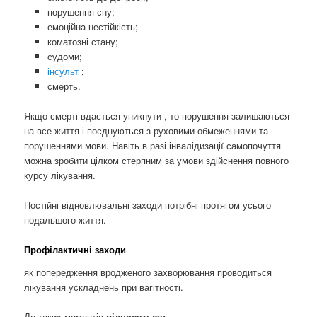
порушення сну;
емоційна нестійкість;
коматозні стану;
судоми;
інсульт
;
смерть.
Якщо смерті вдається уникнути , то порушення залишаються
на все життя і поєднуються з руховими обмеженнями та
порушеннями мови. Навіть в разі інвалідизації самопочуття
можна зробити цілком стерпним за умови здійснення повного
курсу лікування.
Постійні відновлювальні заходи потрібні протягом усього
подальшого життя.
Профілактичні заходи
як попередження вродженого захворювання проводиться
лікування ускладнень при вагітності.
До таких моментів
відносяться: