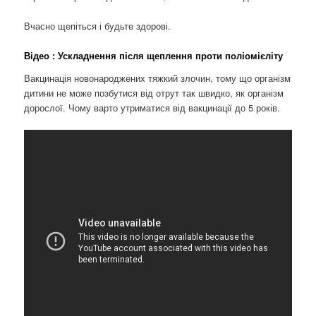
Вчасно щепіться і будьте здорові.
Відео : Ускладнення після щеплення проти поліомієліту
Вакцинація новонароджених тяжкий злочин, тому що організм
дитини не може позбутися від отрут так швидко, як організм
дорослої. Чому варто утриматися від вакцинації до 5 років.