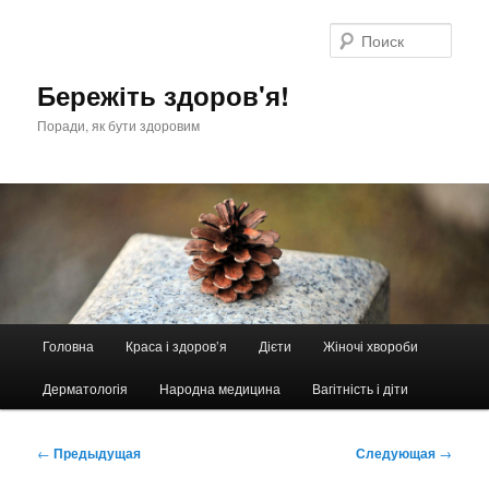
Перейти
к
Поис
основному
содержимому
Бережіть здоров'я!
Поради, як бути здоровим
Главное
Головна
Краса і здоров’я
Дієти
Жіночі хвороби
меню
Дерматологія
Народна медицина
Вагітність і діти
Навигация
←
Предыдущая
Следующая
→
по