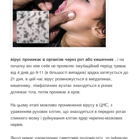
вірус проникає в організм через рот або кишечник
, і на
початку він ніяк себе не проявляє інкубаційний період триває
від 4 днів до 9-11 (в більшості випадків) зрідка затягується до
21 дня, в цей час вірус розмножується в мигдалинах,
кишечнику, лімфатичних вузлах знаходяться в різних
ділянках тіла, потім проникає в кров.
На цьому етапі можливо проникнення вірусу в ЦНС, з
ураженням рухових клітин, що знаходяться в передніх рогах
спинного мозку і руйнування клітин ядер черепно-мозкових
нервів.
Якщо немає характерних симптомів поліомієліту, то інфекцію