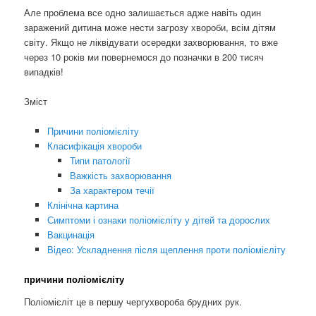
Але проблема все одно залишається адже навіть один
заражений дитина може нести загрозу хвороби, всім дітям
світу. Якщо не ліквідувати осередки захворювання, то вже
через 10 років ми повернемося до позначки в 200 тисяч
випадків!
Зміст
Причини поліомієліту
Класифікація хвороби
Типи патології
Важкість захворювання
За характером течії
Клінічна картина
Симптоми і ознаки поліомієліту у дітей та дорослих
Вакцинація
Відео: Ускладнення після щеплення проти поліомієліту
причини поліомієліту
Поліомієліт це в першу чергухвороба брудних рук.