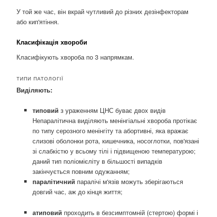
У той же час, він вкрай чутливий до різних дезінфекторам
або кип'ятіння.
Класифікація хвороби
Класифікують хвороба по 3 напрямкам.
ТИПИ ПАТОЛОГІЇ
Виділяють:
типовий
з ураженням ЦНС буває двох видів
Непаралітична виділяють менінгіальні хвороба протікає
по типу серозного менінгіту та абортивні, яка вражає
слизові оболонки рота, кишечника, носоглотки, пов'язані
зі слабкістю у всьому тілі і підвищеною температурою;
даний тип поліомієліту в більшості випадків
закінчується повним одужанням;
паралітичний
паралічі м'язів можуть зберігаються
довгий час, аж до кінця життя;
атиповий
проходить в безсимптомній (стертою) формі і