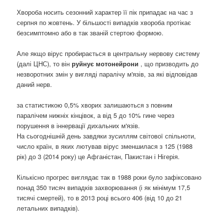
Хвороба носить сезонний характер її пік припадає на час з
серпня по жовтень. У більшості випадків хвороба протікає
безсимптомно або в так званій стертою формою.
Але якщо вірус пробирається в центральну нервову систему
(далі ЦНС), то він
руйнує мотонейрони
, що призводить до
незворотних змін у вигляді паралічу м'язів, за які відповідав
даний нерв.
за статистикою 0,5% хворих залишаються з повним
паралічем нижніх кінцівок, а від 5 до 10% гине через
порушення в іннервації дихальних м'язів.
На сьогоднішній день завдяки зусиллям світової спільноти,
число країн, в яких лютував вірус зменшилася з 125 (1988
рік) до 3 (2014 року) це Афганістан, Пакистан і Нігерія.
Кількісно прогрес виглядає так в 1988 роки було зафіксовано
понад 350 тисяч випадків захворювання (і як мінімум 17,5
тисячі смертей), то в 2013 році всього 406 (від 10 до 21
летальних випадків).