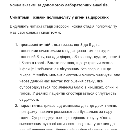
можна виявити
за допомогою лабораторних аналізів.
Симптоми і ознаки поліомієліту у дітей та дорослих
Виділяють чотири стадії хвороби і кожна стадія поліомієліту
має свої ознаки і
симптоми:
препаралітичній
, яка триває від 3 до 5 днів і
головними симптомами є підвищення температури,
головний біль, напади діареї, або запору, нудоти, нежиті
і болю в горлі . Багато вважаю, що це грип чи схожа
інфекція і займаються лікуванням без звернення до
лікаря. У якийсь момент симптоми можуть зникнути, але
через деякий час настає погіршення стану, яке
супроводжується посиленням болю в кінцівках, спині й
голові. У деяких пацієнтів спостерігається сплутаність
свідомості.
паралітична
триває від декількох днів до двох тижнів,
при цьому паралічі розвиваються буквально за пару
годин. Супроводжується це падінням тонусу м'язів,
зменшенням рухової активності пацієнта, у деяких до
повної нерухомості. Удару найчастіше піддаються ноги,