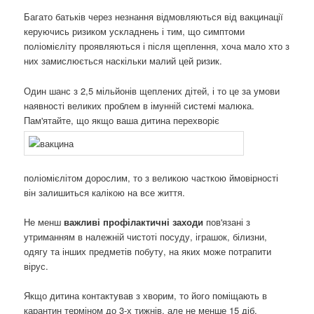
Багато батьків через незнання відмовляються від вакцинації
керуючись ризиком ускладнень і тим, що симптоми
поліомієліту проявляються і після щеплення, хоча мало хто з
них замислюється наскільки малий цей ризик.
Один шанс з 2,5 мільйонів щеплених дітей, і то це за умови
наявності великих проблем в імунній системі малюка.
Пам'ятайте, що якщо ваша дитина перехворіє
поліомієлітом дорослим, то з великою часткою ймовірності
він залишиться калікою на все життя.
Не менш
важливі профілактичні заходи
пов'язані з
утриманням в належній чистоті посуду, іграшок, білизни,
одягу та інших предметів побуту, на яких може потрапити
вірус.
Якщо дитина контактував з хворим, то його поміщають в
карантин терміном до 3-х тижнів, але не менше 15 діб.