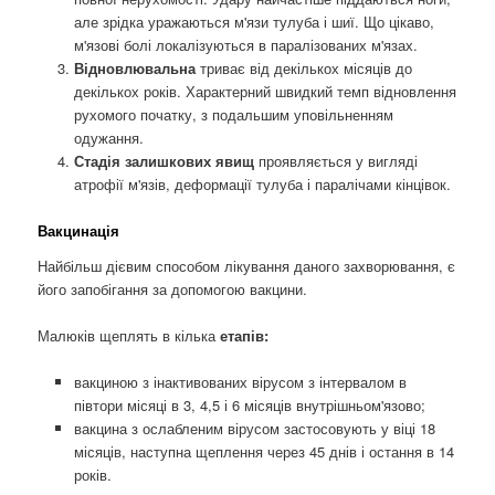
але зрідка уражаються м'язи тулуба і шиї. Що цікаво,
м'язові болі локалізуються в паралізованих м'язах.
Відновлювальна
триває від декількох місяців до
декількох років. Характерний швидкий темп відновлення
рухомого початку, з подальшим уповільненням
одужання.
Стадія залишкових явищ
проявляється у вигляді
атрофії м'язів, деформації тулуба і паралічами кінцівок.
Вакцинація
Найбільш дієвим способом лікування даного захворювання, є
його запобігання за допомогою вакцини.
Малюків щеплять в кілька
етапів:
вакциною з інактивованих вірусом з інтервалом в
півтори місяці в 3, 4,5 і 6 місяців внутрішньом'язово;
вакцина з ослабленим вірусом застосовують у віці 18
місяців, наступна щеплення через 45 днів і остання в 14
років.