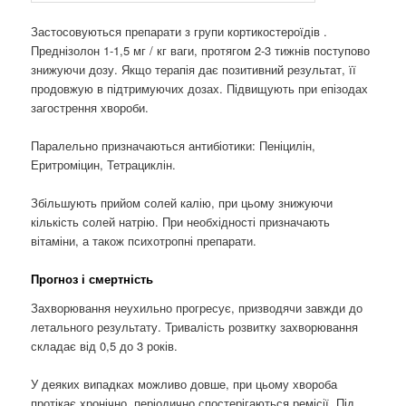
Застосовуються препарати з групи кортикостероїдів .
Преднізолон 1-1,5 мг / кг ваги, протягом 2-3 тижнів поступово
знижуючи дозу. Якщо терапія дає позитивний результат, її
продовжую в підтримуючих дозах. Підвищують при епізодах
загострення хвороби.
Паралельно призначаються антибіотики: Пеніцилін,
Еритроміцин, Тетрациклін.
Збільшують прийом солей калію, при цьому знижуючи
кількість солей натрію. При необхідності призначають
вітаміни, а також психотропні препарати.
Прогноз і смертність
Захворювання неухильно прогресує, призводячи завжди до
летального результату. Тривалість розвитку захворювання
складає від 0,5 до 3 років.
У деяких випадках можливо довше, при цьому хвороба
протікає хронічно, періодично спостерігаються ремісії. Під