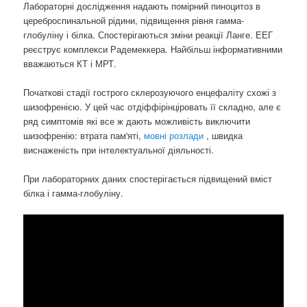
Лабораторні дослідження надають помірний пиноцитоз в
цереброспинальной рідини, підвищення рівня гамма-
глобуліну і білка. Спостерігаються зміни реакції Ланге. ЕЕГ
реєструє комплекси Радемеккера. Найбільш інформативними
вважаються КТ і МРТ.
Початкові стадії гострого склерозуючого енцефаліту схожі з
шизофренією. У цей час отдіффірінціровать її складно, але є
ряд симптомів які все ж дають можливість виключити
шизофренію: втрата пам'яті,
мовні розлади
, швидка
виснаженість при інтелектуальної діяльності.
При лабораторних даних спостерігається підвищений вміст
білка і гамма-глобуліну.