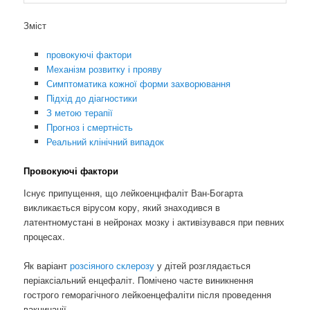
Зміст
провокуючі фактори
Механізм розвитку і прояву
Симптоматика кожної форми захворювання
Підхід до діагностики
З метою терапії
Прогноз і смертність
Реальний клінічний випадок
Провокуючі фактори
Існує припущення, що лейкоенцнфаліт Ван-Богарта
викликається вірусом кору, який знаходився в
латентномустані в нейронах мозку і активізувався при певних
процесах.
Як варіант
розсіяного склерозу
у дітей розглядається
періаксіальний енцефаліт. Помічено часте виникнення
гострого геморагічного лейкоенцефаліти після проведення
вакцинації.