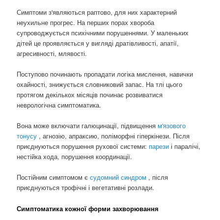
Симптоми з'являються раптово, для них характерний
неухильне прогрес. На перших порах хвороба
супроводжується психічними порушеннями. У маленьких
дітей це проявляється у вигляді дратівливості, апатії,
агресивності, млявості.
Поступово починають пропадати логіка мислення, навички
охайності, знижується словниковий запас. На тлі цього
протягом декількох місяців починає розвиватися
неврологічна симптоматика.
Вона може включати галюцинації, підвищення
м'язового
тонусу
, агнозію, апраксию, поліморфні гіперкінези. Після
приєднуються порушення рухової системи:
парези
і паралічі,
нестійка хода, порушення координації.
Постійним симптомом є
судомний синдром
, після
приєднуються трофічні і вегетативні розлади.
Симптоматика кожної форми захворювання