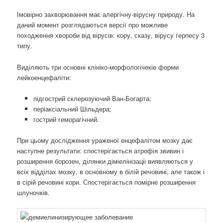
Імовірно захворювання має алергічну-вірусну природу. На
даний момент розглядаються версії про можливе
походження хвороби від вірусів: кору, сказу, вірусу герпесу 3
типу.
Виділяють три основні клініко-морфологічекіе форми
лейкоенцефаліти:
підгострий склерозуючий Ван-Богарта;
періаксіальний Шільдера;
гострий геморагічний.
При цьому дослідження ураженої енцефалітом мозку дає
наступне результати: спостерігається атрофія звивин і
розширення борозен, ділянки діміелінізаціі виявляються у
всіх відділах мозку, в основному в білій речовині, але також і
в сірій речовині кори. Спостерігається помірне розширення
шлуночків.