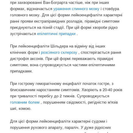
при захворюванні Ван-Бограрта частіше, ніж при інших
формах, відзначається
ураження спинного мозку
і стовбура
головного мозку. Для цієї форми лейкоенцефаліти характерні
ранні прояви екстрапірамідних розладів, пірамідні симптоми
приєднуються на пізній стадії. При цій формі хвороби рідко
зустрічаються
епілептичні припадки
.
При лейкоенцефаліти Шільдера на відміну від інших
клінічних форм і
розсіяного склерозу
, спостерігається рання
дистрофія аксонів. При цій формі переважають пірамідні
симптоми, вона супроводжується частими епілептичними
припадками.
При гострому геморагічному енцефаліт початок гостре, з
блискавичним наростанням симптомів. Хворіють в 20-40 років
при тривалості перебігу до 2 тижнів. Супроводжується
головним болем
, порушенням свідомості, ригідністю м'язів
шиї, комою.
Для цієї форми лейкоенцефаліти характерні судоми і
порушення рухового апарату, параліч. У дуже рідкісних