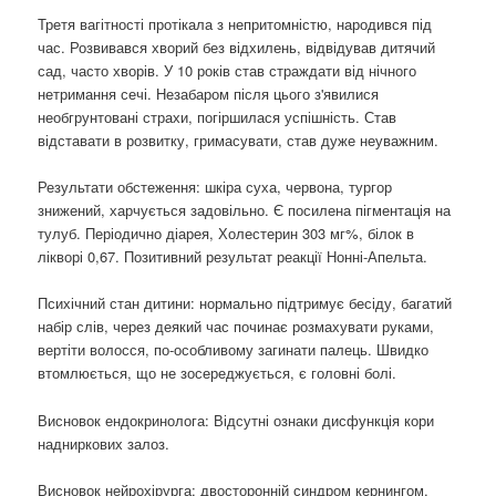
Третя вагітності протікала з непритомністю, народився під
час. Розвивався хворий без відхилень, відвідував дитячий
сад, часто хворів. У 10 років став страждати від нічного
нетримання сечі. Незабаром після цього з'явилися
необгрунтовані страхи, погіршилася успішність. Став
відставати в розвитку, гримасувати, став дуже неуважним.
Результати обстеження: шкіра суха, червона, тургор
знижений, харчується задовільно. Є посилена пігментація на
тулуб. Періодично діарея, Холестерин 303 мг%, білок в
лікворі 0,67. Позитивний результат реакції Нонні-Апельта.
Психічний стан дитини: нормально підтримує бесіду, багатий
набір слів, через деякий час починає розмахувати руками,
вертіти волосся, по-особливому загинати палець. Швидко
втомлюється, що не зосереджується, є головні болі.
Висновок ендокринолога: Відсутні ознаки дисфункція кори
надниркових залоз.
Висновок нейрохірурга: двосторонній синдром кернингом,