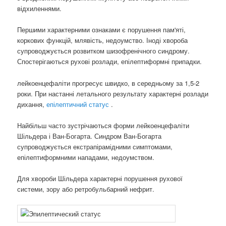
відхиленнями.
Першими характерними ознаками є порушення пам'яті,
коркових функцій, млявість, недоумство. Іноді хвороба
супроводжується розвитком шизофренічного синдрому.
Спостерігаються рухові розлади, епілептиформні припадки.
лейкоенцефаліти прогресує швидко, в середньому за 1,5-2
роки. При настанні летального результату характерні розлади
дихання,
епілептичний статус
.
Найбільш часто зустрічаються форми лейкоенцефаліти
Шільдера і Ван-Богарта. Синдром Ван-Богарта
супроводжується екстрапірамідними симптомами,
епілептиформними нападами, недоумством.
Для хвороби Шільдера характерні порушення рухової
системи, зору або ретробульбарний нефрит.