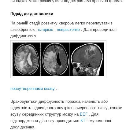
випадках може розвинутися подострая або хронічна форма.
Підхід до діагностики
На ранній стадії розвитку хвороба легко переплутати з
шизофренією,
істерією
,
неврастенію
. Далі проводиться
дифдиагноз з
новоутвореннями мозку
.
Враховуються диффузность поразки, наявність або
відсутність підвищеного внутрішньочерепного тиску, ознаки
зсуву серединних структур мозку на
ЕЕГ
. Для
підтвердження діагнозу проводиться
КТ
і імунологічні
дослідження.