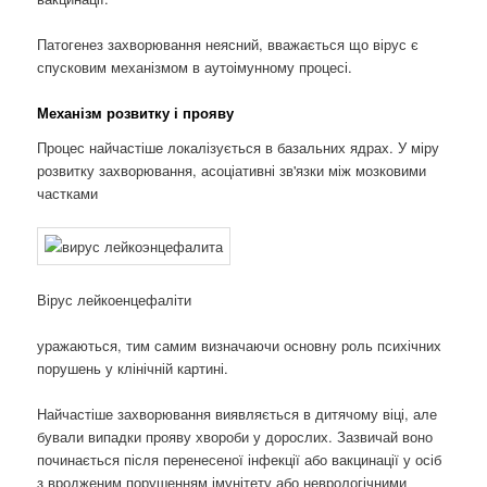
Патогенез захворювання неясний, вважається що вірус є
спусковим механізмом в аутоімунному процесі.
Механізм розвитку і прояву
Процес найчастіше локалізується в базальних ядрах. У міру
розвитку захворювання, асоціативні зв'язки між мозковими
частками
Вірус лейкоенцефаліти
уражаються, тим самим визначаючи основну роль психічних
порушень у клінічній картині.
Найчастіше захворювання виявляється в дитячому віці, але
бували випадки прояву хвороби у дорослих. Зазвичай воно
починається після перенесеної інфекції або вакцинації у осіб
з вродженим порушенням імунітету або неврологічними