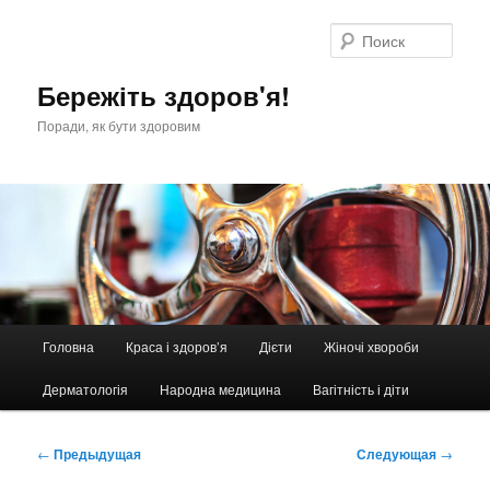
Перейти
к
Поис
основному
содержимому
Бережіть здоров'я!
Поради, як бути здоровим
Главное
Головна
Краса і здоров’я
Дієти
Жіночі хвороби
меню
Дерматологія
Народна медицина
Вагітність і діти
Навигация
←
Предыдущая
Следующая
→
по