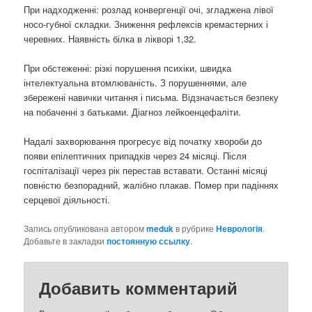
При надходженні: розлад конвергенції очі, згладжена лівої
носо-губної складки. Зниження рефлексів кремастерних і
черевних. Наявність білка в лікворі 1,32.
При обстеженні: різкі порушення психіки, швидка
інтелектуальна втомлюваність. З порушеннями, але
збережені навички читання і письма. Відзначається безпеку
на побаченні з батьками. Діагноз лейкоенцефаліти.
Надалі захворювання прогресує від початку хвороби до
появи епілептичних припадків через 24 місяці. Після
госпіталізації через рік перестав вставати. Останні місяці
повністю безпорадний, жалібно плакав. Помер при падіннях
серцевої діяльності.
Запись опубликована автором
meduk
в рубрике
Неврологія
.
Добавьте в закладки
постоянную ссылку
.
Добавить комментарий