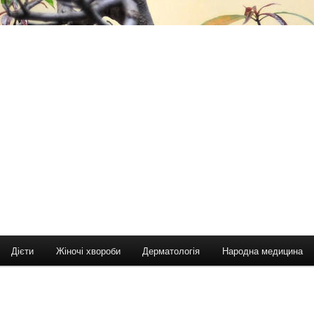
Дієти
Жіночі хвороби
Дерматологія
Народна медицина