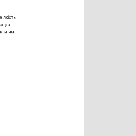
а якість
ощі з
уальним