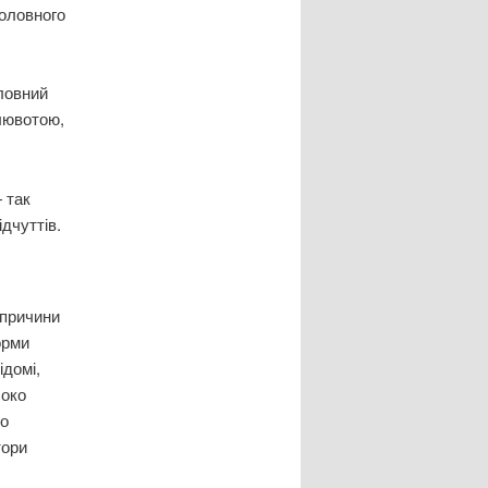
головного
оловний
лювотою,
 так
дчуттів.
 причини
орми
ідомі,
соко
го
тори