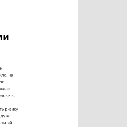
ми
е
ило, на
ією
аждає
ловіків.
ть ризику
і дуже
альний