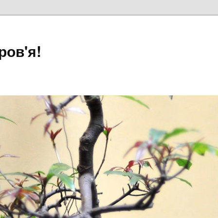
ров'я!