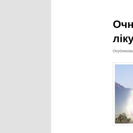
записям
Очн
лік
Опубликов