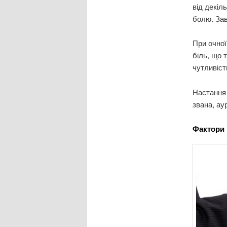
від декіл
болю. Зав
При очної
біль, що 
чутливістю
Настання 
звана, ау
Фактори 