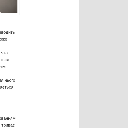
зводить
Може
, яка
ється
нім
ля нього
ляється
юванням,
, триває