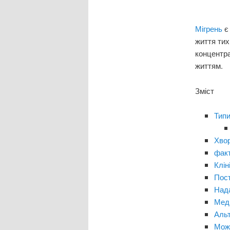
Мігрень
є
життя тих
концентра
життям.
Зміст
Типи
Хвор
факт
Клін
Пост
Нада
Мед
Альт
Мож