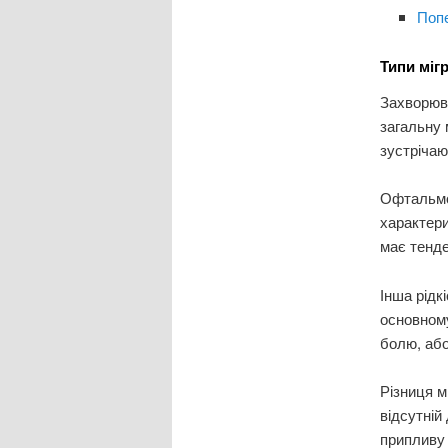
Поп
Типи мігр
Захворюва
загальну м
зустрічаю
Офтальмол
характери
має тенде
Інша рідк
основном
болю, або
Різниця м
відсутній
припливу 