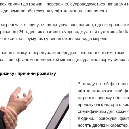
ькох хвилин до години і, переважно, супроводжується нападами 
жди вимагає обстеження у офтальмолога і невролога.
 мігрені часто присутня пульсуюча, як правило, одностороння г
триває до 24 годин, як правило, супроводжується нудотою або б
 до світла і шуму, як і у випадках інших видів мігрені.
нападів можуть передувати осередкові неврологічні симптоми —
ра. При офтальмоплегической мігрені ця аура має форму очних ві
ризику і причини розвитку
З огляду на той факт, що
офтальмоплегической ф
мігрені в повному обсязі в
провокуючі фактори є ви
специфічними для кожно
людини. Провокуючі фак
носять двоякий характер.