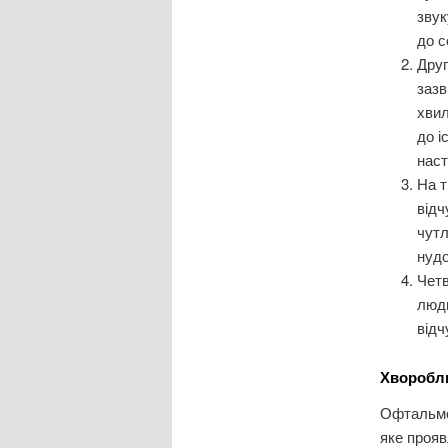
звук
до с
Дру
зазв
хвил
до і
наст
На т
відч
чутл
нудо
Чет
люди
відч
Хворобли
Офтальмоп
яке прояв