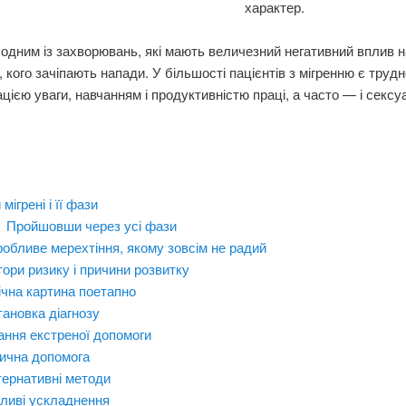
характер.
 одним із захворювань, які мають величезний негативний вплив н
, кого зачіпають напади. У більшості пацієнтів з мігренню є трудн
цією уваги, навчанням і продуктивністю праці, а часто — і секс
 мігрені і її фази
Пройшовши через усі фази
обливе мерехтіння, якому зовсім не радий
ори ризику і причини розвитку
ічна картина поетапно
ановка діагнозу
ння екстреної допомоги
ична допомога
ернативні методи
ливі ускладнення