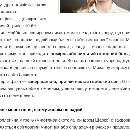
у, дратівливістю, тягою
олодкого.
га фаза — це
аура
, яка
ичай триває 10-60
ин. Найбільш поширеним симптомом є нездатність зору, що при
скріння, спалахів, подвійному баченню або тимчасової сліпоти. 
упити зниження чутливості в руках, а іноді — мовні складності.
ретьому етапі приходить
помірна або сильний головний біль
увається на одній стороні голови. Вона, як правило, супроводжу
ивістю до світла і шуму, втомою і сонливістю. Може бути присут
та і / або блювота.
верта фаза —
завершальна, при ній настає глибокий сон
. Піс
на відчуває себе втомленим, у нього відсутній апетит, але з'яв
уття полегшення.
ве мерехтіння, якому зовсім не радий
легічна мігрень (миготлива скотома, синдром Шарко) є захвор
ляється світловими миготіння або спалахами в очах; як правило