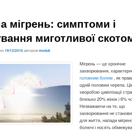
а мігрень: симптоми і
ування миготливої ​​ското
ано
19/12/2016
автором
meduk
Мігрень — це хронічне
захворювання, характерн
головним болем
, як прав
одній половині черепа. Ц
хворобою цивілізації стр
близько 20% жінок і 6% чо
Незважаючи на те, що
захворювання не станови
для життя, напади мігрен
болючі і носять обмежув