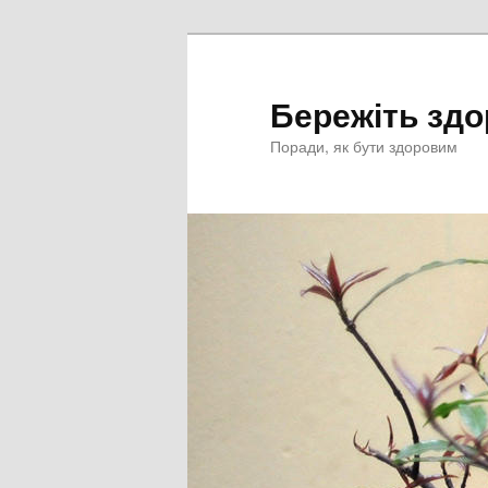
Перейти
к
основному
Бережіть здо
содержимому
Поради, як бути здоровим