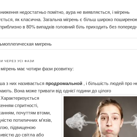
ниження недостатньо помітно, аура не виявляється, і мігрень
ється, як класична. Загальна мігрень є більш широко поширено
приблизно в 80% випадків головний біль приходить без попередн
 ЧЕРЕЗ УСІ ФАЗИ
мігрень має чотири фази розвитку:
ша з них називається
продромальной
, і більшість людей про н
нають. Вона може тривати від однієї години до цілого
 Характеризується
енням спритності,
ханням, почуттям втоми,
дністю потиличних м'язів,
агою, підвищеною
ивістю до світла або