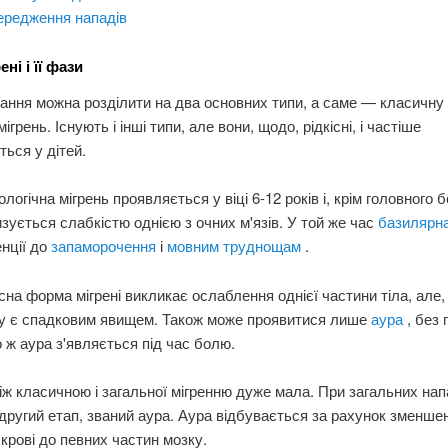
ередження нападів
ені і її фази
ння можна розділити на два основних типи, а саме — класичну 
ігрень. Існують і інші типи, але вони, щодо, рідкісні, і частіше
ться у дітей.
огічна мігрень проявляється у віці 6-12 років і, крім головного 
зується слабкістю однією з очних м'язів. У той же час
базилярна
нції до
запаморочення
і
мовним труднощам
.
існа форма мігрені викликає ослаблення однієї частини тіла, але,
у є спадковим явищем. Також може проявитися лише
аура
, без
 ж аура з'являється під час болю.
іж класичною і загальної мігренню дуже мала. При загальних на
 другий етап, званий аура. Аура відбувається за рахунок зменше
крові до певних частин мозку.