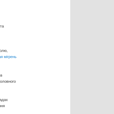
та
болю,
я мігрень
 в
 головного
падах
ння