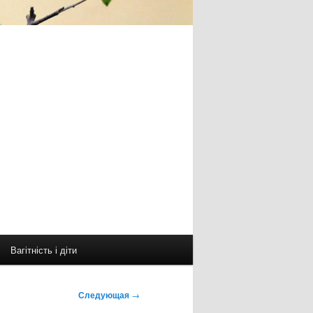
Вагітність і діти
Следующая
→