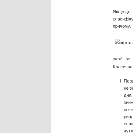
Якщо це з
класифіку
причому, 
ПРОЙШОВШИ
Класична 
Пер
не з
дня.
зниж
позі
ригі
спр
чутл