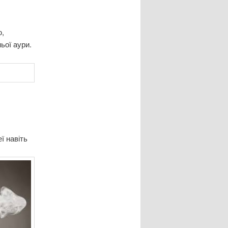
ю,
ьої аури.
еї навіть