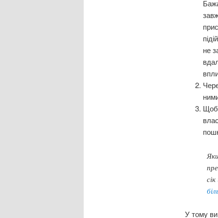
Бажа
завж
прис
піді
не з
вдал
впли
Чере
ними
Щоб 
влас
пошк
Якщ
пре
сік
біл
У тому ви