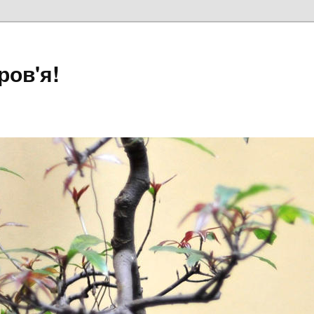
ров'я!