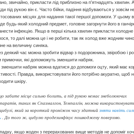
но, звичайно, прикласти лід приблизно на п'ятнадцять хвилин. 
ди під рукою він є. Часто бійки, падіння відбуваються у зовсім н
тосованих місцях для надання такої першої допомоги. У цьому 
йде будь-який холодний предмет, головне загорнути його в ганчі
анести інфекцію. Якщо в перші кілька хвилин прикласти холодне
ося, то далі можна це і не робити, так як холод вже жодним чин
не на величину синяка.
з деякий час можна зробити відвар з подорожника, звіробою і ро
 примочки, які допоможуть зменшити набряк.
зменшити набряк можна вдатися до допомоги оцту, який має ко
тивості. Правда, використовувати його потрібно акуратно, щоб 
одити шкіру.
о забите місце сильно болить, а під рукою немає знеболюючих
паратів, таких як Спазмалгон, Темпалгін, можна використовуват
 цибулі, який за короткий проміжок часу здатний
зняти навіть сил
ь
. До того ж, цибулю продезинфікує пошкоджену поверхню.
падку, якщо жоден з перерахованих вище методів не допоміг хоч