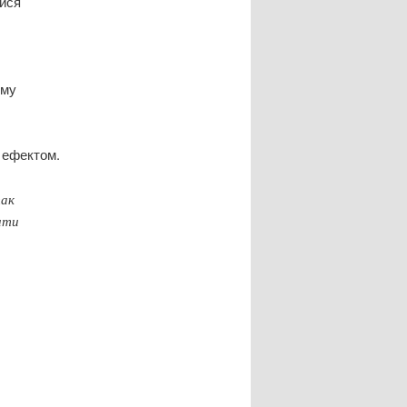
тися
ому
м ефектом.
так
ити