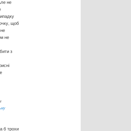
Але не
е
випадку
рочку, щоб
 не
ом не
бити з
рисні
не
и
ьну
а б трохи