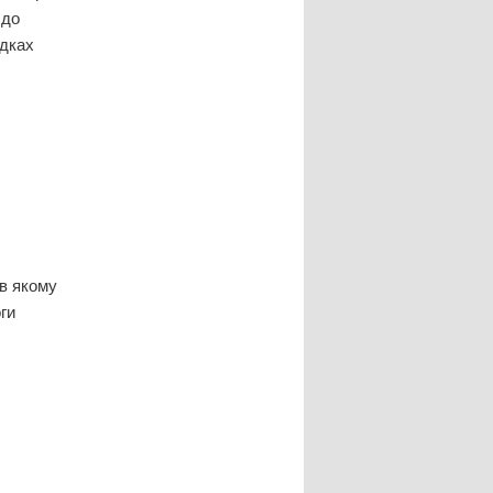
 до
адках
 в якому
ги