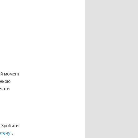
ей момент
дньою
очати
. Зробити
отечу
.