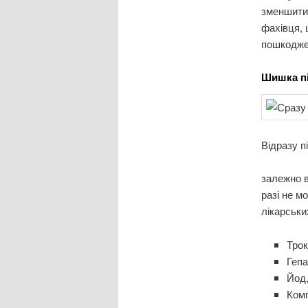
зменшити 
фахівця, 
пошкоджен
Шишка пі
Відразу п
залежно в
разі не м
лікарськи
Тро
Геп
Йод,
Комп