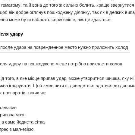
гематому, та й вона до того ж сильно болить, краще звернутися
щоб він добре оглянув пошкоджену ділянку, так як в деяких вип
ня може бути набагато серйозніше, ніж це здається.
сля удару
ісля удару на пошкоджене місце потрібно прикласти холод
ід того, в яке місце припав удар, може утворитися шишка, яку ні
ожна ігнорувати. Щоб зменшити її, доведеться вдатися до допомо
х препаратів, таких як:
ксевазин
аринова мазь
 а саме йодиста сітка
рес з магнезією.