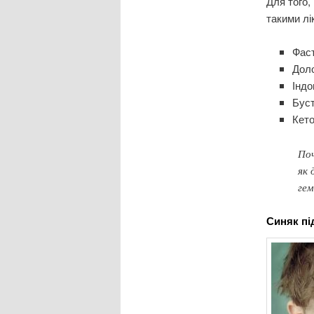
Для того,
такими лі
Фаст
Доло
Індо
Буст
Кето
Поч
як 
гем
Синяк пі