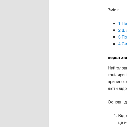
Зміст:
1
Пе
2
Ши
3
По
4
Си
перші хв
Найголовн
капіляри 
причиною 
діяти відр
Основні д
Відр
це н