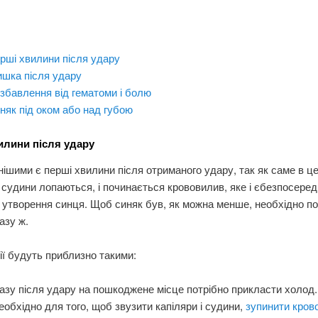
рші хвилини після удару
шка після удару
збавлення від гематоми і болю
няк під оком або над губою
илини після удару
ішими є перші хвилини після отриманого удару, так як саме в ц
і судини лопаються, і починається крововилив, яке і єбезпосере
утворення синця. Щоб синяк був, як можна менше, необхідно п
азу ж.
ії будуть приблизно такими:
азу після удару на пошкоджене місце потрібно прикласти холод
еобхідно для того, щоб звузити капіляри і судини,
зупинити кров