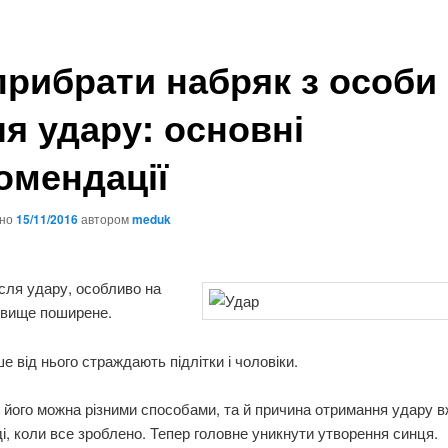
прибрати набряк з особи
ля удару: основні
омендації
ано
15/11/2016
автором
meduk
сля удару, особливо на
явище поширене.
е від нього страждають підлітки і чоловіки.
його можна різними способами, та й причина отримання удару 
ді, коли все зроблено. Тепер головне уникнути утворення синця.