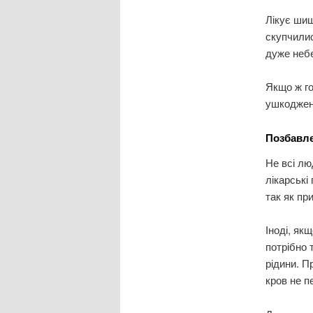
Лікує шиш
скупчилис
дуже неб
Якщо ж го
ушкоджено
Позбавле
Не всі лю
лікарські
так як пр
Іноді, як
потрібно 
рідини. П
кров не п