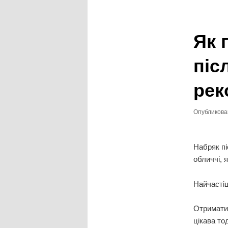
записям
Як 
піс
рек
Опубликов
Набряк пі
обличчі, 
Найчастіш
Отримати 
цікава то