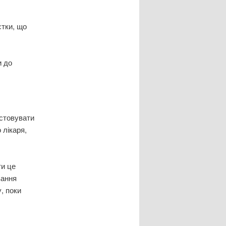
стки, що
и до
истовувати
 лікаря,
ти це
вання
, поки