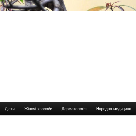
Дієти
Жіночі хвороби
Дерматологія
Народна медицина