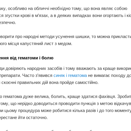
ку, особливо на обличчі необхідно тому, що вона являє собою
я згустки крові в м'язах, а в деяких випадках вони огортають і кі
езпечно.
ворити про народні методи усунення шишки, то можна прикласт
го місця капустяний лист з медом.
ння від гематоми і болю
ди довіряють народних засобів і тому вважають за краще викор
 препарати. Часто з'явився
синяк і гематома
не вимагає походу до
и скоєнні правильних дій вона пройде самостійно.
що гематома дуже велика, болить, краще здатися фахівця. Зроби
тому, що нерідко доводиться проводити пункція з метою відкачу
ри цьому процедура може робитися кілька разів і до того моменту
ерестане йти остаточно.