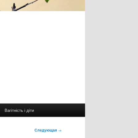
Вагітність і діти
Следующая
→