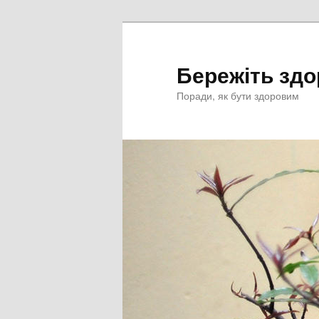
Перейти
к
основному
Бережіть здо
содержимому
Поради, як бути здоровим