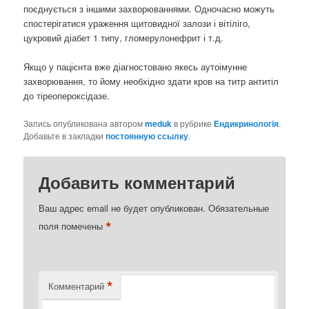
поєднується з іншими захворюваннями. Одночасно можуть
спостерігатися ураження щитовидної залози і вітіліго,
цукровий діабет 1 типу, гломерулонефрит і т.д.
Якщо у пацієнта вже діагностовано якесь аутоімунне
захворювання, то йому необхідно здати кров на титр антитіл
до тіреопероксідазе.
Запись опубликована автором
meduk
в рубрике
Ендикринологія
.
Добавьте в закладки
постоянную ссылку
.
Добавить комментарий
Ваш адрес email не будет опубликован.
Обязательные
*
поля помечены
*
Комментарий