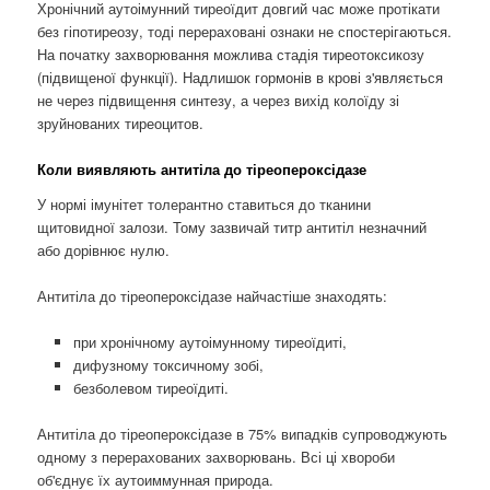
Хронічний аутоімунний тиреоїдит довгий час може протікати
без гіпотиреозу, тоді перераховані ознаки не спостерігаються.
На початку захворювання можлива стадія тиреотоксикозу
(підвищеної функції). Надлишок гормонів в крові з'являється
не через підвищення синтезу, а через вихід колоїду зі
зруйнованих тиреоцитов.
Коли виявляють антитіла до тіреопероксідазе
У нормі імунітет толерантно ставиться до тканини
щитовидної залози. Тому зазвичай титр антитіл незначний
або дорівнює нулю.
Антитіла до тіреопероксідазе найчастіше знаходять:
при хронічному аутоімунному тиреоїдиті,
дифузному токсичному зобі,
безболевом тиреоїдиті.
Антитіла до тіреопероксідазе в 75% випадків супроводжують
одному з перерахованих захворювань. Всі ці хвороби
об'єднує їх аутоиммунная природа.