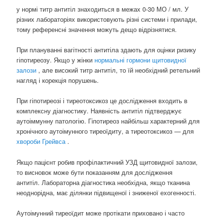
у нормі титр антитіл знаходиться в межах 0-30 МО / мл. У
різних лабораторіях використовують різні системи і прилади,
тому референсні значення можуть дещо відрізнятися.
При плануванні вагітності антитіла здають для оцінки ризику
гіпотиреозу. Якщо у жінки
нормальні гормони щитовидної
залози
, але високий титр антитіл, то їй необхідний ретельний
нагляд і корекція порушень.
При гіпотиреозі і тиреотоксикоз це дослідження входить в
комплексну діагностику. Наявність антитіл підтверджує
аутоіммунну патологію. Гіпотиреоз найбільш характерний для
хронічного аутоімунного тиреоїдиту, а тиреотоксикоз — для
хвороби Грейвса
.
Якщо пацієнт робив профілактичний УЗД щитовидної залози,
то висновок може бути показанням для дослідження
антитіл. Лабораторна діагностика необхідна, якщо тканина
неоднорідна, має ділянки підвищеної і зниженої ехогенності.
Аутоімунний тиреоїдит може протікати приховано і часто