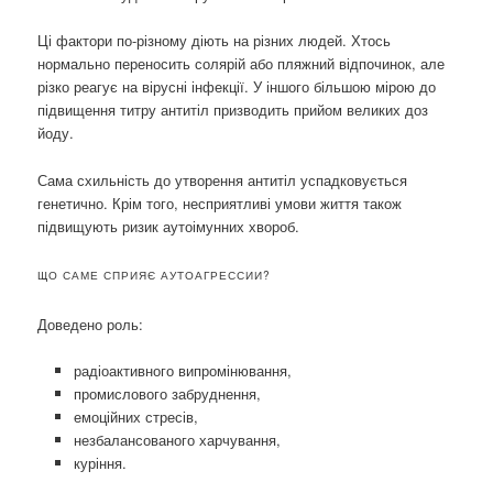
Ці фактори по-різному діють на різних людей. Хтось
нормально переносить солярій або пляжний відпочинок, але
різко реагує на вірусні інфекції. У іншого більшою мірою до
підвищення титру антитіл призводить прийом великих доз
йоду.
Сама схильність до утворення антитіл успадковується
генетично. Крім того, несприятливі умови життя також
підвищують ризик аутоімунних хвороб.
ЩО САМЕ СПРИЯЄ АУТОАГРЕССИИ?
Доведено роль:
радіоактивного випромінювання,
промислового забруднення,
емоційних стресів,
незбалансованого харчування,
куріння.