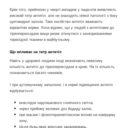
Крім того, приблизно у чверті випадків у пацієнтів виявляють
високий титр антитіл, але не знаходять ніякої патології з боку
щитовидної залози. Таке носійство антитіл вважають
варіантом норми. Хоча відомо, що у людей з антитілами до
тіреопероксідазе вище ризик зіткнутися з захворюваннями
тиреоїдної тканини в майбутньому.
Що впливає на титр антитіл
Навіть у здорової людини іноді визначають невелику
кількість антитіл до тіреопероксідазе в крові. На їх кількість
позначаються багато чинників.
І при аутоімунному запаленні, і в нормі підвищення антитіл
відбувається:
внаслідок надлишкового сонячного світла,
через прийому великих доз йодиду калію,
при масажі і фізеотерапевтіческом впливі на комірцеву
зону,
після будь-яких вірусних захворювань.