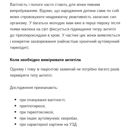
Вагітність і пологи часто стають для жінки певним
випробуванням. Відомо, що народження дитини саме по собі
може спровокувати неадекватну реактивність захисних сил
організму. У багатьох молодих мам вже в перші півроку після
появи малюка на світ фіксується підвищення титру антитіл
до тіреоперокседазе в крові. У частині цих жінок виявляється
і конкретне захворювання (найчастіше хронічний аутоімунний
тиреоїдит).
Коли необхідно вимірювати антитіла
Одному і тому ж пацієнтові зазвичай не потрібно багато разів
перевіряти титр антитіл.
Дослідження призначають:
при плануванні вагітності,
пригіпотиреозі,
при тиреотоксикозі,
при інших аутоімунних хворобах,
при характерної картини на УЗД.