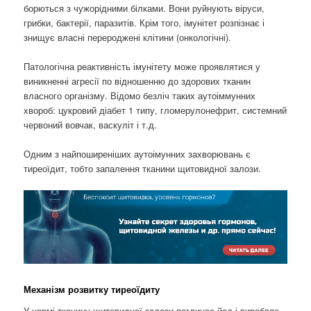
борються з чужорідними білками. Вони руйнують віруси,
грибки, бактерії, паразитів. Крім того, імунітет розпізнає і
знищує власні перероджені клітини (онкологічні).
Патологічна реактивність імунітету може проявлятися у
виникненні агресії по відношенню до здорових тканин
власного організму. Відомо безліч таких аутоіммунних
хвороб: цукровий діабет 1 типу, гломерулонефрит, системний
червоний вовчак, васкуліт і т.д.
Одним з найпоширеніших аутоімунних захворювань є
тиреоїдит, тобто запалення тканини щитовидної залози.
Механізм розвитку тиреоїдиту
У нормі тканину щитовидної залози поглинає йод і виробляє