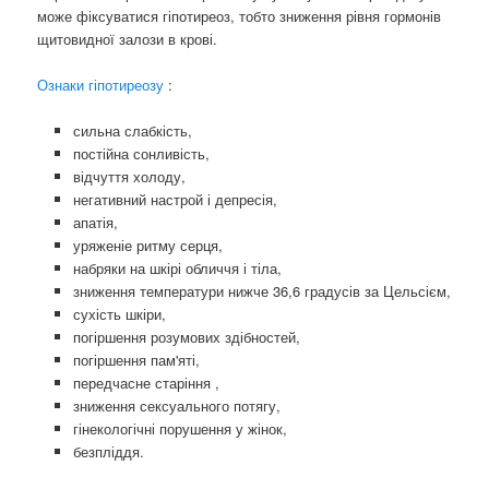
може фіксуватися гіпотиреоз, тобто зниження рівня гормонів
щитовидної залози в крові.
Ознаки гіпотиреозу
:
сильна слабкість,
постійна сонливість,
відчуття холоду,
негативний настрой і депресія,
апатія,
уряженіе ритму серця,
набряки на шкірі обличчя і тіла,
зниження температури нижче 36,6 градусів за Цельсієм,
сухість шкіри,
погіршення розумових здібностей,
погіршення пам'яті,
передчасне старіння ,
зниження сексуального потягу,
гінекологічні порушення у жінок,
безпліддя.