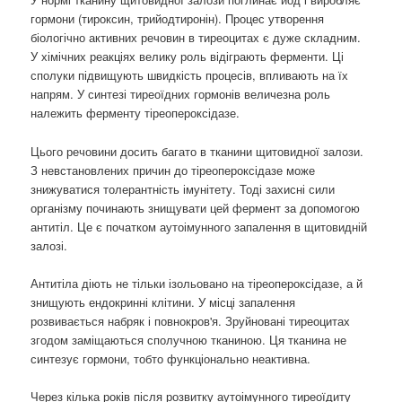
гормони (тироксин, трийодтиронін). Процес утворення
біологічно активних речовин в тиреоцитах є дуже складним.
У хімічних реакціях велику роль відіграють ферменти. Ці
сполуки підвищують швидкість процесів, впливають на їх
напрям. У синтезі тиреоїдних гормонів величезна роль
належить ферменту тіреопероксідазе.
Цього речовини досить багато в тканини щитовидної залози.
З невстановлених причин до тіреопероксідазе може
знижуватися толерантність імунітету. Тоді захисні сили
організму починають знищувати цей фермент за допомогою
антитіл. Це є початком аутоімунного запалення в щитовидній
залозі.
Антитіла діють не тільки ізольовано на тіреопероксідазе, а й
знищують ендокринні клітини. У місці запалення
розвивається набряк і повнокров'я. Зруйновані тиреоцитах
згодом заміщаються сполучною тканиною. Ця тканина не
синтезує гормони, тобто функціонально неактивна.
Через кілька років після розвитку аутоімунного тиреоїдиту