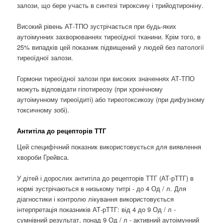
залози, що бере участь в синтезі тироксину і трийодтироніну.
Високий рівень АТ-ТПО зустрічається при будь-яких
аутоімунних захворюваннях тиреоїдної тканини. Крім того, в
25% випадків цей показник підвищений у людей без патології
тиреоїдної залози.
Гормони тиреоїдної залози при високих значеннях АТ-ТПО
можуть відповідати гіпотиреозу (при хронічному
аутоімунному тиреоїдиті) або тиреотоксикозу (при дифузному
токсичному зобі).
Антитіла до рецепторів ТТГ
Цей специфічний показник використовується для виявлення
хвороби Грейвса.
У дітей і дорослих антитіла до рецепторів ТТГ (АТ-рТТГ) в
нормі зустрічаються в низькому титрі - до 4 Од / л. Для
діагностики і контролю лікування використовується
інтерпретація показників АТ-рТТГ: від 4 до 9 Од / л -
сумнівний результат, понад 9 Од / л - активний аутоімунний