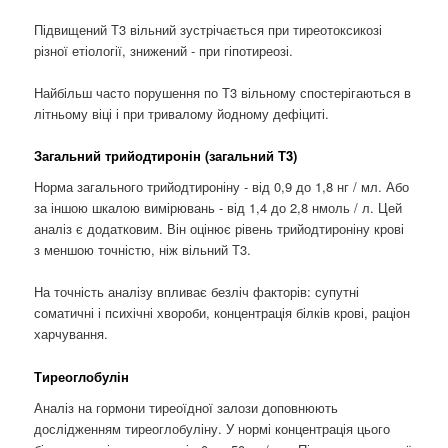
Підвищений Т3 вільний зустрічається при тиреотоксикозі
різної етіології, знижений - при гіпотиреозі.
Найбільш часто порушення по Т3 вільному спостерігаються в
літньому віці і при тривалому йодному дефіциті.
Загальний трийодтиронін (загальний Т3)
Норма загального трийодтироніну - від 0,9 до 1,8 нг / мл. Або
за іншою шкалою вимірювань - від 1,4 до 2,8 нмоль / л. Цей
аналіз є додатковим. Він оцінює рівень трийодтироніну крові
з меншою точністю, ніж вільний Т3.
На точність аналізу впливає безліч факторів: супутні
соматичні і психічні хвороби, концентрація білків крові, раціон
харчування.
Тиреоглобулін
Аналіз на гормони тиреоїдної залози доповнюють
дослідженням тиреоглобуліну. У нормі концентрація цього