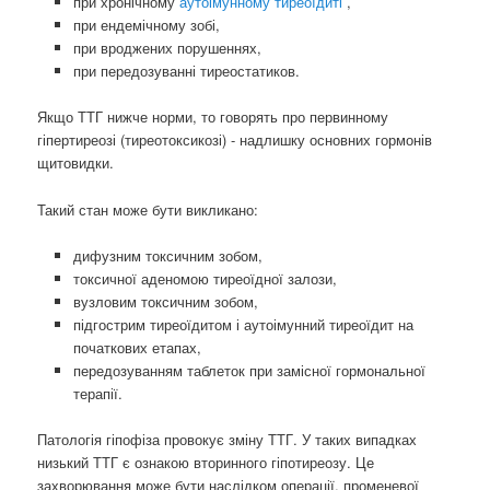
при хронічному
аутоімунному тиреоїдиті
,
при ендемічному зобі,
при вроджених порушеннях,
при передозуванні тиреостатиков.
Якщо ТТГ нижче норми, то говорять про первинному
гіпертиреозі (тиреотоксикозі) - надлишку основних гормонів
щитовидки.
Такий стан може бути викликано:
дифузним токсичним зобом,
токсичної аденомою тиреоїдної залози,
вузловим токсичним зобом,
підгострим тиреоїдитом і аутоімунний тиреоїдит на
початкових етапах,
передозуванням таблеток при замісної гормональної
терапії.
Патологія гіпофіза провокує зміну ТТГ. У таких випадках
низький ТТГ є ознакою вторинного гіпотиреозу. Це
захворювання може бути наслідком операції, променевої