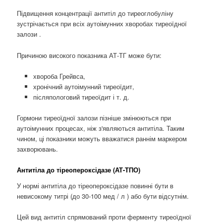
Підвищення концентрації антитіл до тиреоглобуліну
зустрічається при всіх аутоімунних хворобах тиреоїдної
залози .
Причиною високого показника АТ-ТГ може бути:
хвороба Грейвса,
хронічний аутоімунний тиреоїдит,
післяпологовий тиреоїдит і т. д.
Гормони тиреоїдної залози пізніше змінюються при
аутоімунних процесах, ніж з'являються антитіла. Таким
чином, ці показники можуть вважатися раннім маркером
захворювань.
Антитіла до тіреопероксідазе (АТ-ТПО)
У нормі антитіла до тіреопероксідазе повинні бути в
невисокому титрі (до 30-100 мед / л ) або бути відсутнім.
Цей вид антитіл спрямований проти ферменту тиреоїдної