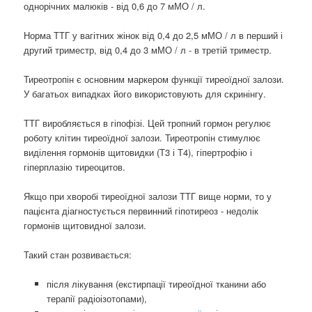
однорічних малюків - від 0,6 до 7 мМО / л.
Норма ТТГ у вагітних жінок від 0,4 до 2,5 мМО / л в перший і
другий триместр, від 0,4 до 3 мМО / л - в третій триместр.
Тиреотропін є основним маркером функції тиреоїдної залози.
У багатьох випадках його використовують для скринінгу.
ТТГ виробляється в гіпофізі. Цей тропний гормон регулює
роботу клітин тиреоїдної залози. Тиреотропін стимулює
виділення гормонів щитовидки (Т3 і Т4), гіпертрофію і
гіперплазію тиреоцитов.
Якщо при хворобі тиреоїдної залози ТТГ вище норми, то у
пацієнта діагностується первинний гіпотиреоз - недолік
гормонів щитовидної залози.
Такий стан розвивається:
після лікування (екстирпації тиреоїдної тканини або
терапії радіоізотопами),