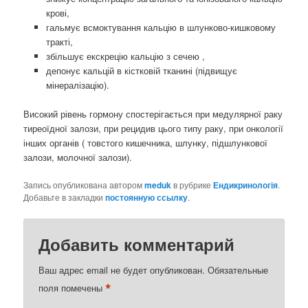
крові,
гальмує всмоктування кальцію в шлунково-кишковому
тракті,
збільшує екскрецію кальцію з сечею ,
депонує кальцій в кістковій тканині (підвищує
мінералізацію).
Високий рівень гормону спостерігається при медулярної раку
тиреоїдної залози, при рецидив цього типу раку, при онкології
інших органів ( товстого кишечника, шлунку, підшлункової
залози, молочної залози).
Запись опубликована автором
meduk
в рубрике
Ендикринологія
.
Добавьте в закладки
постоянную ссылку
.
Добавить комментарий
Ваш адрес email не будет опубликован.
Обязательные
*
поля помечены