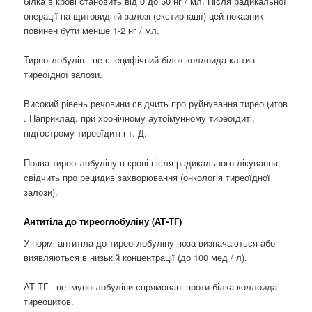
білка в крові становить від 0 до 50 нг / мл. Після радикальної
операції на щитовидній залозі (екстирпації) цей показник
повинен бути менше 1-2 нг / мл.
Тиреоглобулін - це специфічний білок коллоида клітин
тиреоїдної залози.
Високий рівень речовини свідчить про руйнування тиреоцитов
. Наприклад, при хронічному аутоімунному тиреоїдиті,
підгострому тиреоїдиті і т. Д.
Поява тиреоглобуліну в крові після радикального лікування
свідчить про рецидив захворювання (онкологія тиреоїдної
залози).
Антитіла до тиреоглобуліну (АТ-ТГ)
У нормі антитіла до тиреоглобуліну поза визначаються або
виявляються в низькій концентрації (до 100 мед / л).
АТ-ТГ - це імуноглобуліни спрямовані проти білка коллоида
тиреоцитов.