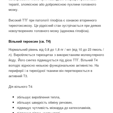
терапії, злоякісною або доброякісною пухлини головного
мозку.
Високий ТТГ при патології гіпофіза є ознакою вторинного
тиреотоксикозу. Це рідкісний стан зустрічається при деяких
новоутвореннях головного мозку (аденома гіпофіза).
Вільний тироксин (св. Т4)
Нормальний рівень від 0,8 до 1,8 пг / мл (від 10 до 23 пмоль /
л). Виробляється тиреоцитах з використанням молекулярного
йоду. Його синтез підвищується під дією ТТГ. Вільний Т4
володіє відносно низькою функціональною активністю. На
периферії і в тиреоїдної тканини він перетворюється в
активний Т3.
Дія вільного Т4:
збільшує вироблення тепла,
збільшує швидкість обміну речовин,
підвищує чутливість міокарда до катехоламінів,
підвищує рівень цукру крові.