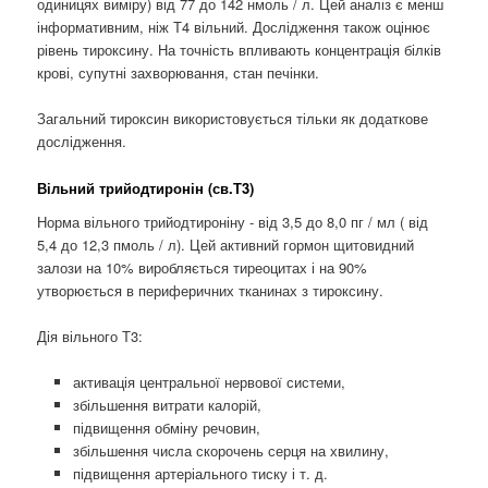
одиницях виміру) від 77 до 142 нмоль / л. Цей аналіз є менш
інформативним, ніж Т4 вільний. Дослідження також оцінює
рівень тироксину. На точність впливають концентрація білків
крові, супутні захворювання, стан печінки.
Загальний тироксин використовується тільки як додаткове
дослідження.
Вільний трийодтиронін (св.Т3)
Норма вільного трийодтироніну - від 3,5 до 8,0 пг / мл ( від
5,4 до 12,3 пмоль / л). Цей активний гормон щитовидний
залози на 10% виробляється тиреоцитах і на 90%
утворюється в периферичних тканинах з тироксину.
Дія вільного Т3:
активація центральної нервової системи,
збільшення витрати калорій,
підвищення обміну речовин,
збільшення числа скорочень серця на хвилину,
підвищення артеріального тиску і т. д.