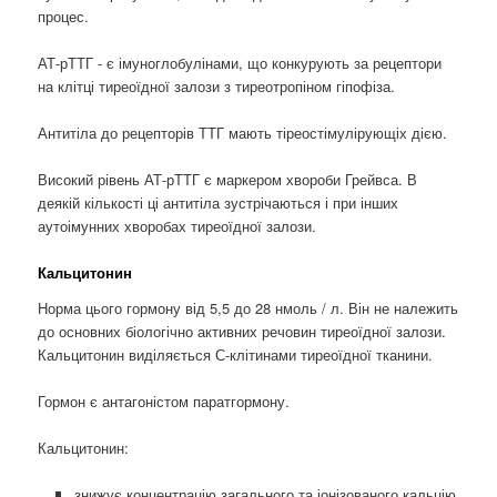
процес.
АТ-рТТГ - є імуноглобулінами, що конкурують за рецептори
на клітці тиреоїдної залози з тиреотропіном гіпофіза.
Антитіла до рецепторів ТТГ мають тіреостімулірующіх дією.
Високий рівень АТ-рТТГ є маркером хвороби Грейвса. В
деякій кількості ці антитіла зустрічаються і при інших
аутоімунних хворобах тиреоїдної залози.
Кальцитонин
Норма цього гормону від 5,5 до 28 нмоль / л. Він не належить
до основних біологічно активних речовин тиреоїдної залози.
Кальцитонин виділяється С-клітинами тиреоїдної тканини.
Гормон є антагоністом паратгормону.
Кальцитонин:
знижує концентрацію загального та іонізованого кальцію