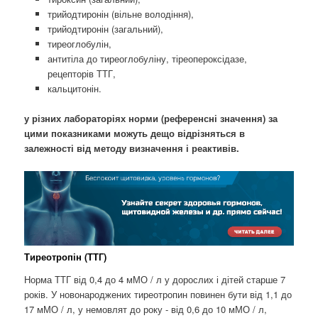
трийодтиронін (вільне володіння),
трийодтиронін (загальний),
тиреоглобулін,
антитіла до тиреоглобуліну, тіреопероксідазе,
рецепторів ТТГ,
кальцитонін.
у різних лабораторіях норми (референсні значення) за
цими показниками можуть дещо відрізняться в
залежності від методу визначення і реактивів.
Тиреотропін (ТТГ)
Норма ТТГ від 0,4 до 4 мМО / л у дорослих і дітей старше 7
років. У новонароджених тиреотропин повинен бути від 1,1 до
17 мМО / л, у немовлят до року - від 0,6 до 10 мМО / л,