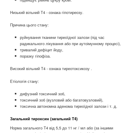
Низький вільний Т4 - ознака гіпотиреозу.
Причина цього стану:
руйнування тканини тиреоїдної залози (під час
радикального лікування або при аутоімунному процесі),
тривалий дефіцит йоду,
поразку гіпофіза.
Високий вільний Т4 - ознака тиреотоксикозу .
Етіологія стану:
дифузний токсичний зоб,
токсичний зоб (вузловий або багатовузловий),
токсична автономна аденома тиреоїдної залози і т. д.
Загальний тироксин (загальний Т4)
Норма загального Т4 від 5,5 до 11 нг / мл або (за іншими