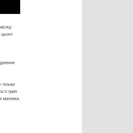
місяці
 цього
аднення
е тільки
ості грип
ня малюка.