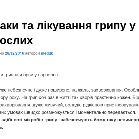
аки та лікування грипу у
ослих
ано
28/12/2016
автором
meduk
же небезпечне і дуже поширене, на жаль, захворювання. Особл
ору року. На грип хоч раз в житті так хворів практично кожен. Вір
ахворювання, дуже живучий, володіє рідкісною пристосовуваніс
вих умовах швидко розмножується і моментально передається.
і здібності мікробів грипу і забезпечують йому таку невичер
ь.