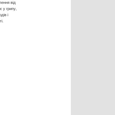
лення від
є у грипу,
дів і
і.