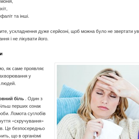
монія,
хіт,
фаліт та інші.
ите, ускладнення дуже серйозні, щоб можна було не звертати ув
ння і не лікувати його.
и
о, як саме проявляє
захворювання у
 людей.
овний біль
. Один з
більш перших ознак
оби. Ломота суглобів
дчуття «скручування»
ів. Це безпосередньо
чить, що в організмі