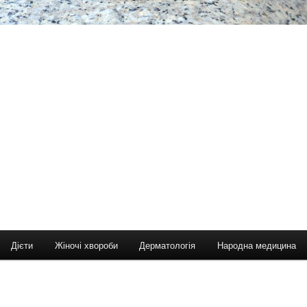
Дієти
Жіночі хвороби
Дерматологія
Народна медицина