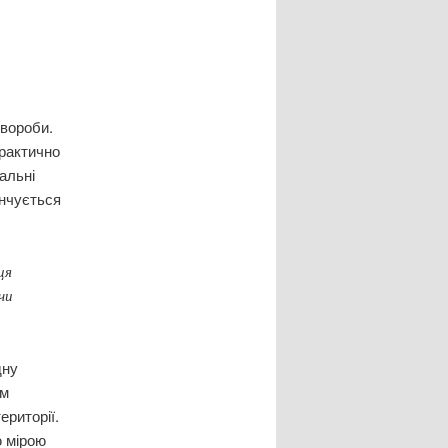
хвороби.
практично
альні
інчується
ця
чи
дну
им
риторії.
ю мірою