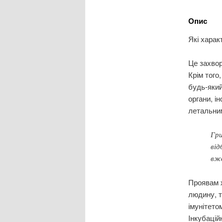
Опис
Які харак
Це захвор
Крім того
будь-який
органи, ін
летальни
Гри
від
вже
Проявам х
людину, т
імунітето
Інкубацій