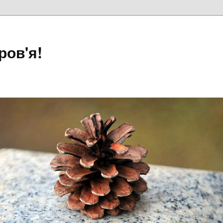
ров'я!