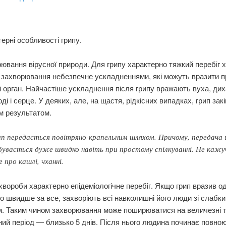
терні особливості грипу.
ювання вірусної природи. Для грипу характерно тяжкий перебіг 
, захворювання небезпечне ускладненнями, які можуть вразити 
 орган. Найчастіше ускладнення після грипу вражають вуха, дих
оді і серце. У деяких, але, на щастя, рідкісних випадках, грип зак
м результатом.
п передається повітряно-крапельним шляхом. Причому, передача 
бувається дуже швидко навіть при простому спілкуванні. Не кажу
 про кашлі, чханні.
вороби характерно епідеміологічне перебіг. Якщо грип вразив о
о швидше за все, захворіють всі навколишні його люди зі слабк
м. Таким чином захворювання може поширюватися на величезні те
ний період — близько 5 днів. Після нього людина починає повно