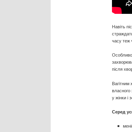
Навіть пі
страждати
часу теж
Особливо 
захворюва
після хво
Вагітним 
власного 
у жінки і
Серед ус
мені