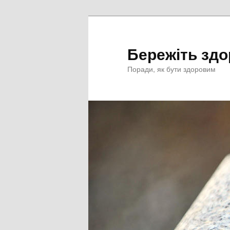
Перейти
к
основному
Бережіть здо
содержимому
Поради, як бути здоровим