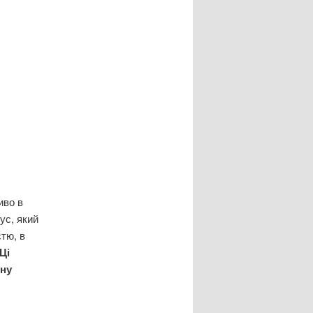
иво в
ус, який
тю, в
Ці
пну