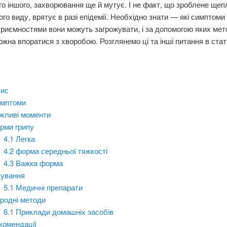
го іншого, захворювання ще й мутує. І не факт, що зроблене щеп
ого виду, врятує в разі епідемії. Необхідно знати — які симптоми 
риємностями вони можуть загрожувати, і за допомогою яких мето
ожна впоратися з хворобою. Розглянемо ці та інші питання в статт
ис
мптоми
жливі моменти
рми грипу
4.1
Легка
4.2
форма середньої тяжкості
4.3
Важка форма
кування
5.1
Медичні препарати
родні методи
6.1
Приклади домашніх засобів
комендації