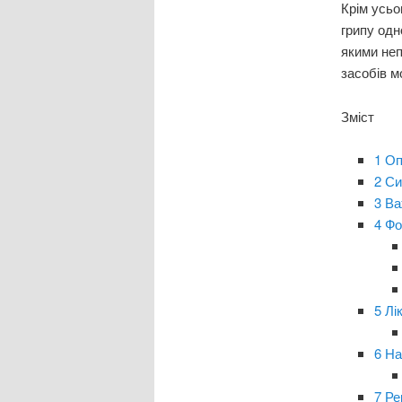
Крім усьо
грипу одн
якими неп
засобів м
Зміст
1
Оп
2
Си
3
Ва
4
Фо
5
Лі
6
На
7
Ре