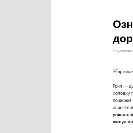
записям
Озн
дор
Опубликов
Грип — ду
холодну п
поширює з
сприятли
унікальн
живучіст