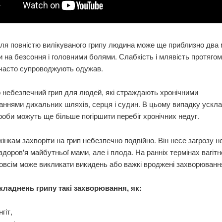
сля повністю вилікуваного грипу людина може ще приблизно два 
 на безсоння і головними болями. Слабкість і млявість протягом
 часто супроводжують одужав.
небезпечний грип для людей, які страждають хронічними
ннями дихальних шляхів, серця і судин. В цьому випадку ускл
роби можуть ще більше погіршити перебіг хронічних недуг.
жінкам захворіти на грип небезпечно подвійно. Він несе загрозу н
здоров'я майбутньої мами, але і плода. На ранніх термінах вагітн
 зовсім може викликати викидень або важкі вроджені захворюван
кладнень грипу такі захворювання, як:
нгіт,