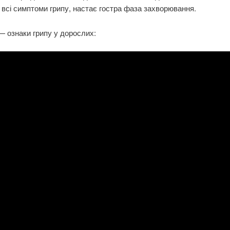
 всі симптоми грипу, настає гостра фаза захворювання.
— ознаки грипу у дорослих: