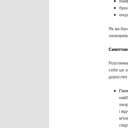
пнев
брон
енце
Як ви бач
захворюва
Симптом
Розглянем
себе це 
дорослих
Гол
най
хвор
і ві
м'яз
свід