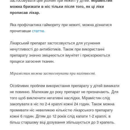
застосовувати цей розчин при нежиті у дітей.
Мірамістин
можна бризкати в ніс тільки після того, як ці ліки
прописав лікар.
Яка профілактика гаймориту при нежиті, можна дізнатися
прочитавши
статтю.
Лікарський препарат застосовується для усунення
нечутливості до антибіотиків. Також при використанні
препарату значно зміцнюється імунітет і прискорюються
процеси загоєння тканин.
Мірамістин можна застосовувати при вагітності.
Особливих проблем використання препарату у дітей виникати
не повинно. Малюкам до року препарат не призначають. Для
того щоб виключити негативні наслідки, Мірамістин слід
закопувати в ніс по 2-4 краплі кожні 24 годин. Також можна
промивати ніс невеликою кількістю лікарського препарату
кожні 6 годин. Дітям до 12 років слід капати 1-2 краплі, в
більш старшому віці дозування збільшується до 3 крапель.