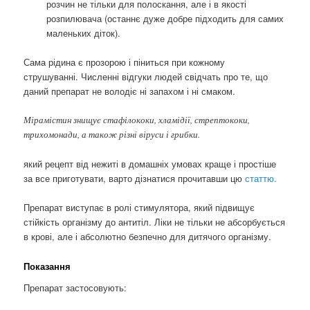
розчин не тільки для полоскання, але і в якості
розпилювача (останнє дуже добре підходить для самих
маленьких діток).
Сама рідина є прозорою і піниться при кожному
струшуванні. Численні відгуки людей свідчать про те, що
даний препарат не володіє ні запахом і ні смаком.
Мірамістин знищує стафілококи, хламідії, стрептококи,
трихомонади, а також різні віруси і грибки.
який рецепт від нежиті в домашніх умовах краще і простіше
за все приготувати, варто дізнатися прочитавши цю
статтю.
Препарат виступає в ролі стимулятора, який підвищує
стійкість організму до антитіл. Ліки не тільки не абсорбується
в крові, але і абсолютно безпечно для дитячого організму.
Показання
Препарат застосовують: