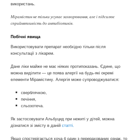
використань.
Мірамістин не тільки усуває захворювання, але і підсилює
сприйнятливість до антибіотиків.
Побічні явища
Використовувати препарат необхідно тільки після
консультації з лікарем.
Дане ліки майже не має ніяких протипоказань. Єдине, що
можна виділити — це поява алергії на будь-які окремі
елементи Мірамістину. Алергія може супроводжуватися:
сверблячкою,
печіння,
сльозотеча.
Як застосовувати Альбуцид при нежиті у дітей, можна
дізнатися зі змісту в даній
статті.
Якщо спостерігається хоча б один з перерахованих ознак, то