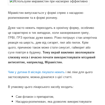
Мірамістин випускається у формі спрею з насадкою-
розпилювачем та в формі розчину.
Дуже часто нежить переходить в хронічну форму, особливо
це характерно в тих випадках, коли захворювання грипу,
ГРВІ, ГРЗ протікає дуже важко. Різко погіршує стан алергічна
реакція на шерсть, дим від сигарет, пил або пилок. Крім
цього, причиною також може стати синусит, гайморит або
сухе повітря в будинку.
Тому вкрай важливо зволожувати
слизову носа і вчасно почати використовувати місцевий
антисептик, наприклад, Мірамістин.
Чим у дитини 8 місяців лікувати нежить
і які ліки для цього
застосовувати, можна дізнатися з цієї статті.
В упаковку цього лікарського засобу входить:
Сам флакон з препаратом,
Насадка-розпилювач, яка дозволяє використовувати