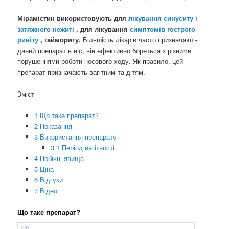
Мірамістин використовують для
лікування синуситу і
затяжного нежиті
, для лікування
симптомів гострого
риніту
, гаймориту.
Більшість лікарів часто призначають
даний препарат в ніс, він ефективно бореться з різними
порушеннями роботи носового ходу. Як правило, цей
препарат призначають вагітним та дітям.
Зміст
1
Що таке препарат?
2
Показання
3
Використання препарату
3.1
Період вагітності
4
Побічні явища
5
Ціна
6
Відгуки
7
Відео
Що таке препарат?