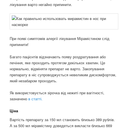
лікування варто негайно припинити.
При появі симптомів алергії лікування Мірамістином слід
припинити!
Багато пацієнтів відзначають появу роздратування або
печіння, яке проходить протягом декількох хвилин. Це
нормально, відміняти препарат не варто. Закопування
препарату в ніс супроводжується невеликим дискомфортом,
який незабаром проходить.
Як використовується зірочка від нежиті при вагітності,
зазначено
в статті.
Ціна
Вартість препарату за 150 мл становить близько 389 рублів.
А за 500 мл мірамістину доведеться викласти близько 669