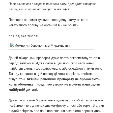
Потрапляючи в поверхню носового ходу, препарат створює
плівку, яка захищає від потрапляння інфекції.
Препарат не всмоктується всередину, тому ніякого
негативного впливу на організм він не робить.
ПЕРІОД ВАГІТНОСТІ
Даний лікарський препарат дуже часто використовується в
період вагітності. Адже саме в цей проміжок часу жінки
найбільш схильні до захворювань або ослаблення імунітету.
Так, дуже часто в цей період дівчата хворіють ринітом,
синуситом.
Активні речовини препарату не проникають
крізь оболонку плода, тому вони не можуть нашкодити
майбутній дитині.
Дуже часто саме Мірамістин є єдиним способом, який сприяє
позбавленню від появи дискомфорту в носі або горлі. Відгуки
людей свідчать про явні поліпшення вже після перших двох