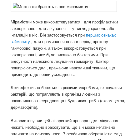
Мірамістин може використовуватися і для профілактики
захворювань і для лікування — у вигляді крапель або
інгаляцій в ніс. Він застосовується при
перших ознаках
гаймориту
, для промивання носа в період проколу
гайморової пазухи, а також використовується при
захворюванні, яке було викликано бактеріями. При
відсутності належного лікування гаймориту, бактерії
поширюються далі, вражаючи навколишні тканини, що
призводить до появи ускладнень.
Ліки ефективно бореться з різними мікробами, включаючи
бактерій, що потрапляють в організм людини з
навколишнього середовища і будь-яких грибів (аксоміцетов,
дерматофітів).
Використовуючи цей лікарський препарат для лікування
нежиті, необхідно враховувати, що він може негативно
впливати на слизову носа. З особливою обережністю слід