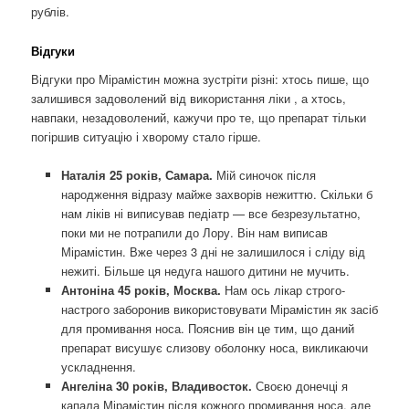
рублів.
Відгуки
Відгуки про Мірамістин можна зустріти різні: хтось пише, що
залишився задоволений від використання ліки , а хтось,
навпаки, незадоволений, кажучи про те, що препарат тільки
погіршив ситуацію і хворому стало гірше.
Наталія 25 років, Самара.
Мій синочок після
народження відразу майже захворів нежиттю. Скільки б
нам ліків ні виписував педіатр — все безрезультатно,
поки ми не потрапили до Лору. Він нам виписав
Мірамістин. Вже через 3 дні не залишилося і сліду від
нежиті. Більше ця недуга нашого дитини не мучить.
Антоніна 45 років, Москва.
Нам ось лікар строго-
настрого заборонив використовувати Мірамістин як засіб
для промивання носа. Пояснив він це тим, що даний
препарат висушує слизову оболонку носа, викликаючи
ускладнення.
Ангеліна 30 років, Владивосток.
Своєю донечці я
капала Мірамістин після кожного промивання носа, але