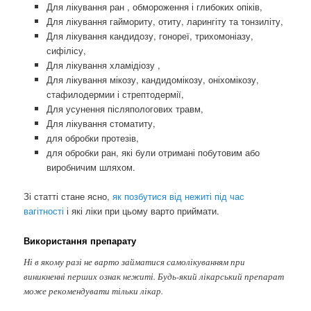
Для лікування ран , обмороження і глибоких опіків,
Для лікування гаймориту, отиту, ларингіту та тонзиліту,
Для лікування кандидозу, гонореї, трихомоніазу,
сифілісу,
Для лікування хламідіозу ,
Для лікування мікозу, кандидомікозу, оніхомікозу,
стафилодермии і стрептодермії,
Для усунення післяпологових травм,
Для лікування стоматиту,
для обробки протезів,
для обробки ран, які були отримані побутовим або
виробничим шляхом.
Зі статті стане ясно,
як позбутися від нежиті під час
вагітності
і які ліки при цьому варто приймати.
Використання препарату
Ні в якому разі не варто займатися самолікуванням при
виникненні перших ознак нежиті. Будь-який лікарський препарат
може рекомендувати тільки лікар.