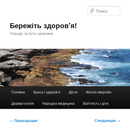
Перейти
к
Поис
основному
содержимому
Бережіть здоров'я!
Поради, як бути здоровим
Главное
Головна
Краса і здоров’я
Дієти
Жіночі хвороби
меню
Дерматологія
Народна медицина
Вагітність і діти
Навигация
←
Предыдущая
Следующая
→
по