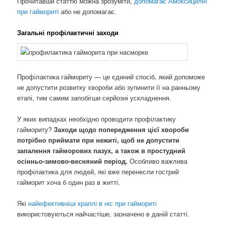
Прочитавши статтю можна зрозуміти,
допомагає Амоксицилін
при гаймориті
або не допомагає.
Загальні профілактичні заходи
Профілактика гаймориту — це єдиний спосіб, який допоможе
не допустити розвитку хвороби або зупинити її на ранньому
етапі, тим самим запобігши серйозні ускладнення.
У яких випадках необхідно проводити профілактику
гаймориту?
Заходи щодо попередження цієї хвороби
потрібно приймати при нежиті, щоб не допустити
запалення гайморових пазух, а також в простудний
осінньо-зимово-весняний період.
Особливо важлива
профілактика для людей, які вже перенесли гострий
гайморит хоча б один раз в житті.
Які
найефективніші краплі в ніс при гаймориті
використовуються найчастіше, зазначено в даній статті.