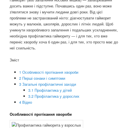
досить важке і підступне. Почавшись один раз, воно може
з'являтися знову і мучити людини довгі роки. Від цієї
проблеми не застрахований ніхто: діагностувати гайморит
можуть у малюків, школярів, дорослих і літніх людей. Щоб
уникнути хворобливого запалення і подальших ускладненнях,
необхідна профілактика гаймориту — і для тих, хто вже
переніс хворобу хоча б один раз, і для тих, хто просто має до
неї схильність.
Зміст
1
Особливості протікання хвороби
2
Перші ознаки і симптоми
3
Загальні профілактичні заходи
3.1
Профілактика у дітей
3.2
Профілактика у дорослих
4
Відео
Особливості протікання хвороби