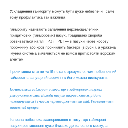
Ускладнення гаймориту можуть бути дуже небезпечні, саме
тому профілактика так важлива
гаймориту називають запалення верхньощелепних
придаткових (гайморових) пазух, традиційно хвороба
розвивається на тлі ГРЗ і ГРВІ — в пазухи через носову
порожнину або кров проникають бактерії (віруси ), а уражена
імунна система виявляється не взмозі протистояти ворожим
агентам.
Прочитавши статтю «a15> стане зрозуміло, чим небезпечний
гайморит в запущеній формі і як його можна вилікувати.
Починається гайморит з того, що в гайморових пазухах
утворюється слиз. Виходи пазухи закриваються, рідина
накопичується і з часом перетворюється на гній. Розвивається
запальний процес.
Головна небезпека захворювання в тому, що гайморові
пазухи розташовані дуже близько до головного мозку, а