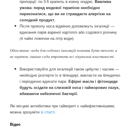
пропорції: по 3-5 крапель в кожну ніздрю.
Важлива
умова: перед медової терапією необхідно
переконатися, що ви не страждаєте алергією на
солодкий продукт.
Після проколу носа відмінно допоможуть інгаляції —
вдихання парів вареної картоплі або содового розчину
(4 чайні ложечки на літр води).
Один нюанс: вода для содових інгаляцій повинна бути теплою, а
не гарячою, інакше сода втратить всі лікувальні властивості.
Використовуйте для інгаляцій також цибулю і часник —
необхідно розтерти їх в блендері, викласти на блюдечко
і періодично вдихати пари.
Ефірні масла і фітонциди
будуть осідати на слизовій носа і гайморових пазух,
вбиваючи небезпечні бактерії.
Які місцеві антибіотики при гаймориті є найефективнішими,
можна зрозуміти
зі статті.
Відео