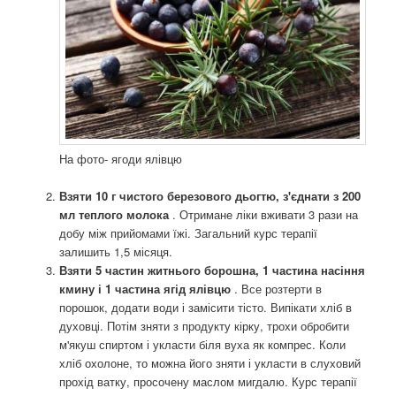
На фото- ягоди ялівцю
Взяти 10 г чистого березового дьогтю, з'єднати з 200
мл теплого молока
. Отримане ліки вживати 3 рази на
добу між прийомами їжі. Загальний курс терапії
залишить 1,5 місяця.
Взяти 5 частин житнього борошна, 1 частина насіння
кмину і 1 частина ягід ялівцю
. Все розтерти в
порошок, додати води і замісити тісто. Випікати хліб в
духовці. Потім зняти з продукту кірку, трохи обробити
м'якуш спиртом і укласти біля вуха як компрес. Коли
хліб охолоне, то можна його зняти і укласти в слуховий
прохід ватку, просочену маслом мигдалю. Курс терапії