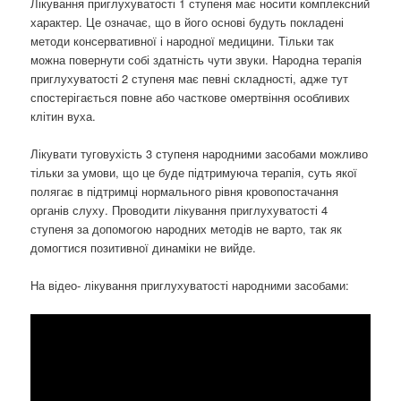
Лікування приглухуватості 1 ступеня має носити комплексний
характер. Це означає, що в його основі будуть покладені
методи консервативної і народної медицини. Тільки так
можна повернути собі здатність чути звуки. Народна терапія
приглухуватості 2 ступеня має певні складності, адже тут
спостерігається повне або часткове омертвіння особливих
клітин вуха.
Лікувати туговухість 3 ступеня народними засобами можливо
тільки за умови, що це буде підтримуюча терапія, суть якої
полягає в підтримці нормального рівня кровопостачання
органів слуху. Проводити лікування приглухуватості 4
ступеня за допомогою народних методів не варто, так як
домогтися позитивної динаміки не вийде.
На відео- лікування приглухуватості народними засобами: