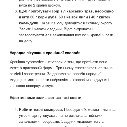
вуха по 2 краплі щоночі.
Щоб приготувати збір з лікарських трав, необхідно
взяти 60 г кори дуба, 60 г квіток липи і 40 г квіток
календули.
На 20 г збору доводиться склянку окропу.
Залити і чекати 2 години. Відфільтрувати і
застосовувати для закапування вух по 2 краплі 2 рази
на добу.
Народне лікування хронічної хвороби
Хронічна туговухість небезпечна тим, що протікати вона
може в прихованій формі. При цьому спостерігається зміна
ремісії і загострення. За допомогою засобів народної
медицини можна зняти набряклість, хворобливі відчуття і
частково повернути слух.
Ефективними залишаються такі кошти:
Робити теплі компреси.
Проводити їх можна тільки за
умови, що туговухість чи не викликана гнійними і
запальними процесами. Завдяки місцевим тепла