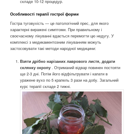
складе 10-12 процедур.
Особливості терапії гострої форми
Гостра туговухість — це патологічний прес, для якого
характерні виражені симптоми. При правильному і
своєчасному лікуванні вдається перемогти цю недугу. У
комплексі з медикаментозним лікуванням можуть
застосовувати такі методи народної медицини:
Взяти дрібно нарізаних лаврового листя, додати
склянку окропу
. Отриманий відвар повинен постояти
ще 2-3 дні. Потім його відфільтрувати і капати в
уражене вухо по 5 крапель 3 рази на добу. Загальний
курс терапії складе 2 тижні.