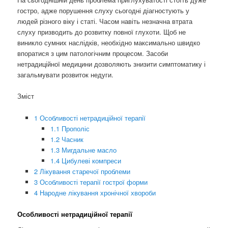
гостро, адже порушення слуху сьогодні діагностують у
людей різного віку і статі. Часом навіть незначна втрата
слуху призводить до розвитку повної глухоти. Щоб не
виникло сумних наслідків, необхідно максимально швидко
впоратися з цим патологічним процесом. Засоби
нетрадиційної медицини дозволяють знизити симптоматику і
загальмувати розвиток недуги.
Зміст
1
Особливості нетрадиційної терапії
1.1
Прополіс
1.2
Часник
1.3
Мигдальне масло
1.4
Цибулеві компреси
2
Лікування старечої проблеми
3
Особливості терапії гострої форми
4
Народне лікування хронічної хвороби
Особливості нетрадиційної терапії