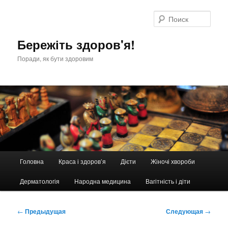
Перейти
к
Поис
основному
содержимому
Бережіть здоров'я!
Поради, як бути здоровим
Главное
Головна
Краса і здоров’я
Дієти
Жіночі хвороби
меню
Дерматологія
Народна медицина
Вагітність і діти
Навигация
←
Предыдущая
Следующая
→
по