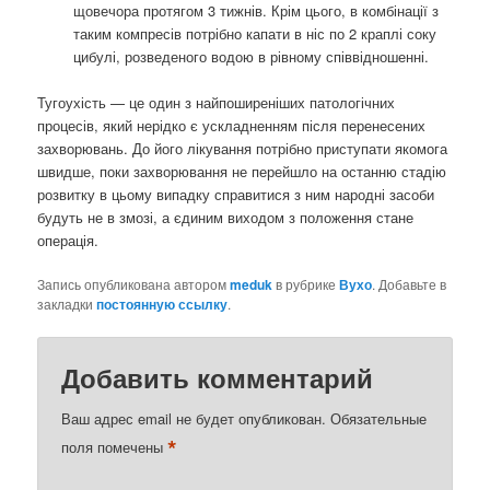
щовечора протягом 3 тижнів. Крім цього, в комбінації з
таким компресів потрібно капати в ніс по 2 краплі соку
цибулі, розведеного водою в рівному співвідношенні.
Тугоухість — це один з найпоширеніших патологічних
процесів, який нерідко є ускладненням після перенесених
захворювань. До його лікування потрібно приступати якомога
швидше, поки захворювання не перейшло на останню стадію
розвитку в цьому випадку справитися з ним народні засоби
будуть не в змозі, а єдиним виходом з положення стане
операція.
Запись опубликована автором
meduk
в рубрике
Вухо
. Добавьте в
закладки
постоянную ссылку
.
Добавить комментарий
Ваш адрес email не будет опубликован.
Обязательные
*
поля помечены