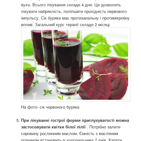
вухо. Всього лікування складе 4 дня. Це дозволить
лікувати набряклість, поліпшити прохідність нервового
імпульсу. Сік буряка має протизапальну і протимікробну
вплив. Загальний курс терапії складе 2 місяці.
На фото- сік червоного буряка
При лікуванні гострої форми приглухуватості можна
застосовувати квітки білої лілії
. Потрібно залити
сировину рослинним маслом. Ємність з масляним
розчином встановить в холодильника 7 днів. Капати