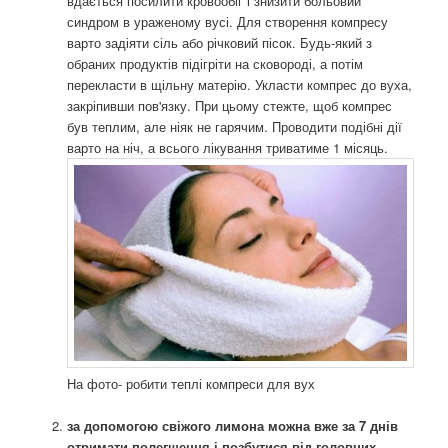
вдається посилити кровообіг і знизити больовий
синдром в ураженому вусі. Для створення компресу
варто задіяти сіль або річковий пісок. Будь-який з
обраних продуктів підігріти на сковороді, а потім
перекласти в щільну матерію. Укласти компрес до вуха,
закріпивши пов'язку. При цьому стежте, щоб компрес
був теплим, але ніяк не гарячим. Проводити подібні дії
варто на ніч, а всього лікування триватиме 1 місяць.
На фото- робити теплі компреси для вух
за допомогою свіжого лимона можна вже за 7 днів
отримати полегшення і позбутися від головних