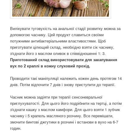
Вилікувати туговухість на анальної стадії розвитку можна за
допомогою часнику. Цей продукт славиться своїми
потужними антибактеріальними властивостями. Щоб
приготувати цілющий склад, необхідно взяти сік часнику,
з'єднати його з маслом оливок в співвідношенні 1: 3.
Приготований склад використовувати для закапування
вух по 2 краплі в кожну слуховий прохід.
Проводити такі маніпуляції належить кожен день протягом 14
днів. Потім відпочити 7 днів і знову приступити до терапії.
Часник можна задіяти при терапії сенсоневральної
приглухуватості. Для цього його подрібнити на тертці, а потім
з'єднати кашку з маслом камфори. Для цього взяти 1 зубчик
часнику і 5 крапель масляного розчину. Все перемішати,
змочити бинтові джгутики в розчині і встанови в вухо на 6-7
годин.