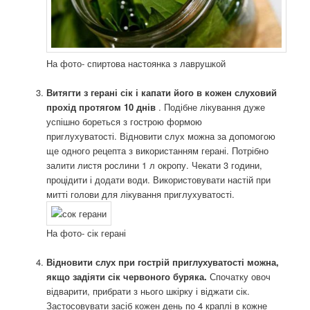
На фото- спиртова настоянка з лаврушкой
Витягти з герані сік і капати його в кожен слуховий
прохід протягом 10 днів
. Подібне лікування дуже
успішно бореться з гострою формою
приглухуватості. Відновити слух можна за допомогою
ще одного рецепта з використанням герані. Потрібно
залити листя рослини 1 л окропу. Чекати 3 години,
процідити і додати води. Використовувати настій при
митті голови для лікування приглухуватості.
На фото- сік герані
Відновити слух при гострій приглухуватості можна,
якщо задіяти сік червоного буряка.
Спочатку овоч
відварити, прибрати з нього шкірку і віджати сік.
Застосовувати засіб кожен день по 4 краплі в кожне