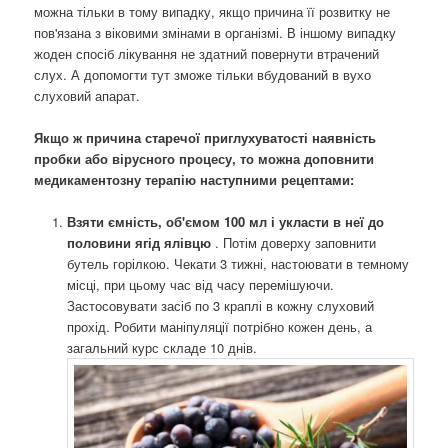
можна тільки в тому випадку, якщо причина її розвитку не
пов'язана з віковими змінами в організмі. В іншому випадку
жоден спосіб лікування не здатний повернути втрачений
слух. А допомогти тут зможе тільки вбудований в вухо
слуховий апарат.
Якщо ж причина старечої приглухуватості наявність
пробки або вірусного процесу, то можна доповнити
медикаментозну терапію наступними рецептами:
Взяти ємність, об'ємом 100 мл і укласти в неї до
половини ягід ялівцю
. Потім доверху заповнити
бутель горілкою. Чекати 3 тижні, настоювати в темному
місці, при цьому час від часу перемішуючи.
Застосовувати засіб по 3 краплі в кожну слуховий
прохід. Робити маніпуляції потрібно кожен день, а
загальний курс складе 10 днів.