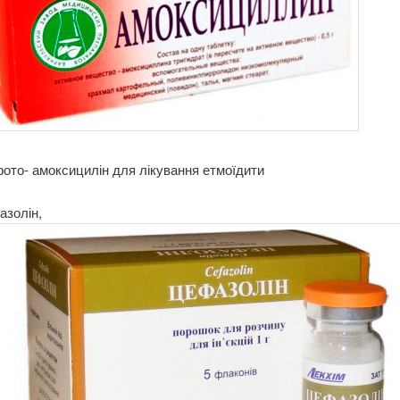
ото- амоксицилін для лікування етмоїдити
азолін,