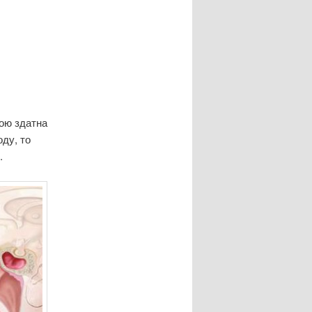
кою здатна
оду, то
.