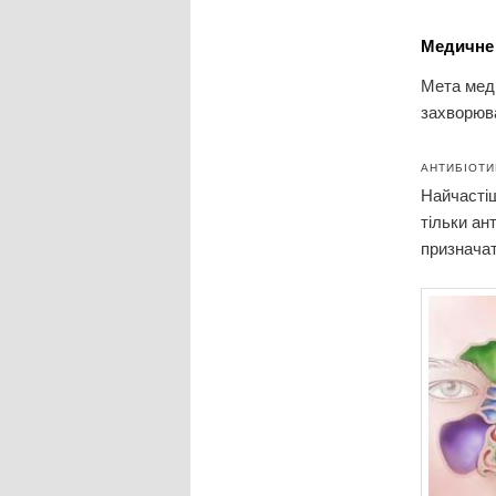
Медичне 
Мета меди
захворюва
АНТИБІОТИ
Найчастіш
тільки ан
призначат