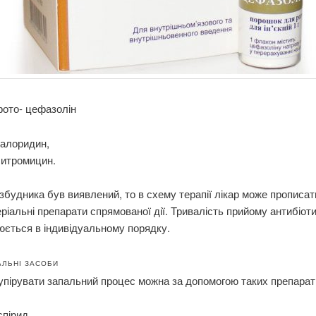
фото- цефазолін
алоридин,
ситромицин.
збудника був виявлений, то в схему терапії лікар може прописат
ріальні препарати спрямованої дії. Тривалість прийому антибіоти
ється в індивідуальному порядку.
ЛЬНІ ЗАСОБИ
пірувати запальний процес можна за допомогою таких препараті
пірид,