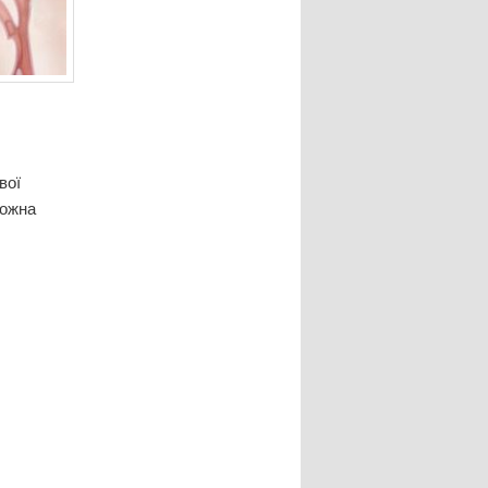
вої
можна