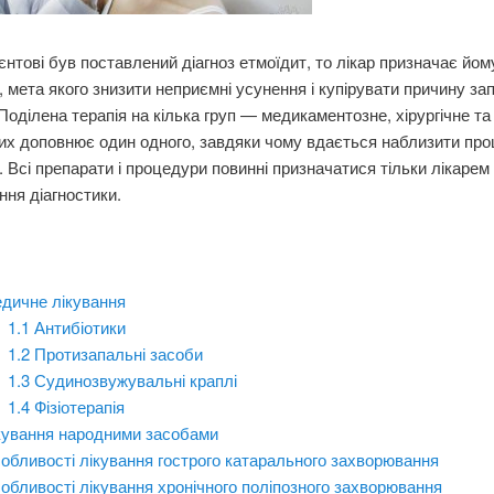
єнтові був поставлений діагноз етмоїдит, то лікар призначає йом
, мета якого знизити неприємні усунення і купірувати причину за
Поділена терапія на кілька груп — медикаментозне, хірургічне та
их доповнює один одного, завдяки чому вдається наблизити про
 Всі препарати і процедури повинні призначатися тільки лікарем
ня діагностики.
дичне лікування
1.1
Антибіотики
1.2
Протизапальні засоби
1.3
Судинозвужувальні краплі
1.4
Фізіотерапія
кування народними засобами
обливості лікування гострого катарального захворювання
обливості лікування хронічного поліпозного захворювання