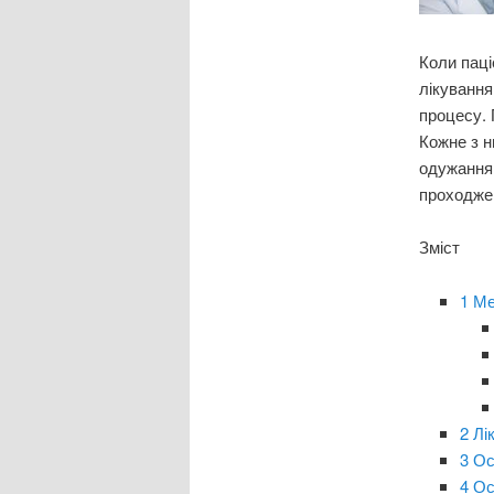
Коли паці
лікування
процесу. 
Кожне з н
одужання.
проходжен
Зміст
1
Ме
2
Лі
3
Ос
4
Ос