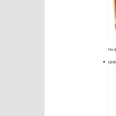
На ф
Цеф