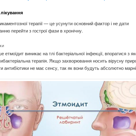
лікування
каментозної терапії — це усунути основний фактор і не дати
нню перейти з гострої фази в хронічну.
КИ
е етмоїдит виникає на тлі бактеріальної інфекції, впоратися з я
тибактеріальна терапія. Якщо захворювання носить вірусну прир
и антибіотики не має сенсу, так як вони будуть абсолютно марні