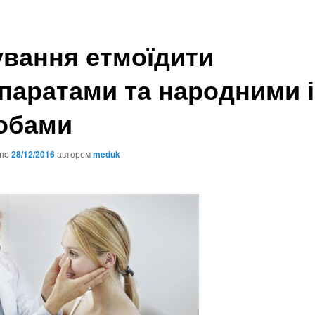
ування етмоїдити
паратами та народними і
обами
ано
28/12/2016
автором
meduk