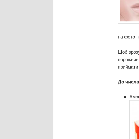
на фото- 
Щоб зрозу
порожнини
приймати 
До числа
Амо