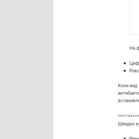
На 
Цеф
Рок
Коли вид 
антибакте
встановлю
ПРОТИЗАПА
Швидко ку
Фенс