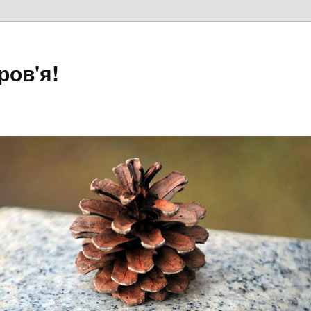
ров'я!