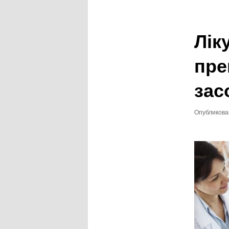
записям
Лік
пре
зас
Опубликов