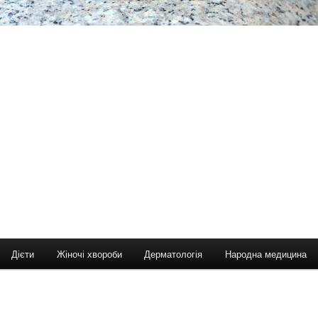
Дієти
Жіночі хвороби
Дерматологія
Народна медицина