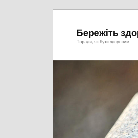
Перейти
к
основному
Бережіть здо
содержимому
Поради, як бути здоровим