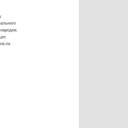
у
пального
 народне.
цес
 після