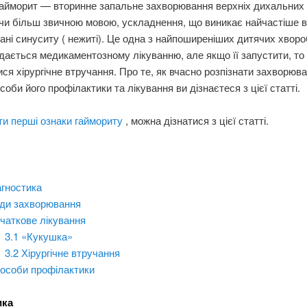
гайморит — вторинне запальне захворювання верхніх дихальних 
чи більш звичною мовою, ускладнення, що виникає найчастіше 
ані синуситу ( нежиті). Це одна з найпоширеніших дитячих хворо
дається медикаментозному лікуванню, але якщо її запустити, то
ся хірургічне втручання. Про те, як вчасно розпізнати захворюва
соби його профілактики та лікування ви дізнаєтеся з цієї статті.
ти перші ознаки гаймориту
, можна дізнатися з цієї статті.
агностика
ди захворювання
чаткове лікування
3.1
«Кукушка»
3.2
Хірургічне втручання
особи профілактики
ика