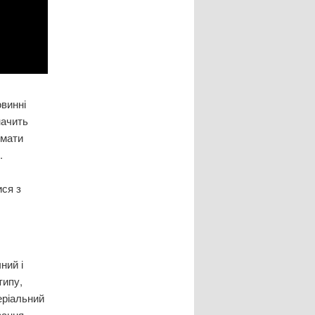
овинні
начить
 мати
.
ся з
ний і
типу,
еріальний
вання.