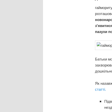
гаймориту
розташова
новонаро
з'явитис
пазухи п
Батьки мо
захворюва
дошкільно
Як назавж
статті.
Підв
незд