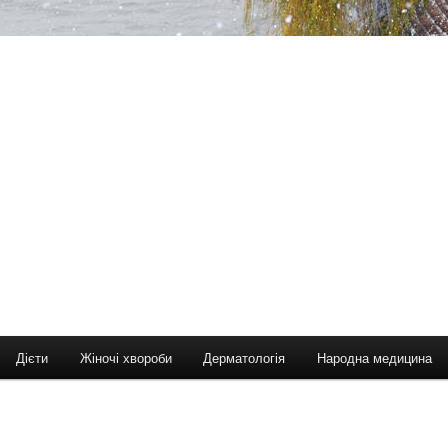
Дієти
Жіночі хвороби
Дерматологія
Народна медицина