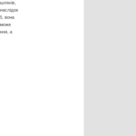
шляхів,
внаслідок
б, вона
 може
ння, а