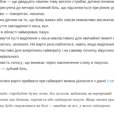
бок — ще двадцять хвилин тому весело стрибає дитина починає
ресуюча до вечора головний біль, що підсилюється при різких р
ви — поворотах, нахилах.
ги дитини на те, що йому важко або зовсім неможливо висякатис
уття закладеності носа, вух.
 в області гайморових пазух.
мутні густі виділення з носа невластивого для звичайної нежиті
втого, зеленого. Не варто розслаблятися, навіть якщо виділення
ластиво для алергічного гаймориту і на самому початку вірусного
еріального.
явість голосу, що виникає через накопичення слизу в пазухах.
і — зубний біль.
іотики варто приймати при гаймориті можна дізнатися з даної
стат
ада: спробуйте дуже легко, без зусилля, надавити на внутрішній
очок ока дитини, перенісся або гайморові пазухи. Якщо малюк пр
му буде скаржитися на болі — швидше за все, у нього гайморит.