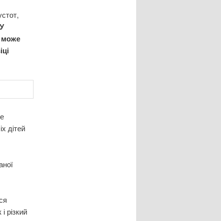
устот,
У
а може
іці
не
х дітей
аної
ся
 і різкий