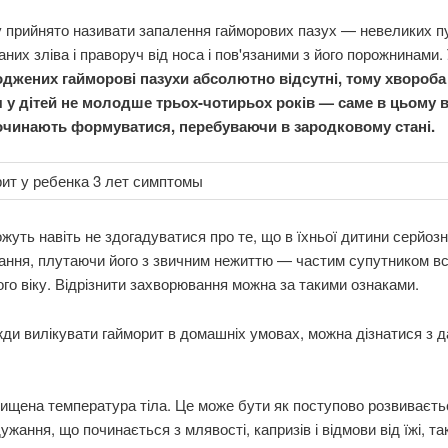
 прийнято називати запалення гайморових пазух — невеликих п
них зліва і праворуч від носа і пов'язаними з його порожнинами.
джених гайморові пазухи абсолютно відсутні, тому хвороб
я у дітей не молодше трьох-чотирьох років — саме в цьому в
очинають формуватися, перебуваючи в зародковому стані.
жуть навіть не здогадуватися про те, що в їхньої дитини серйоз
ння, плутаючи його з звичним нежиттю — частим супутником всі
го віку. Відрізнити захворювання можна за такими ознаками.
ди вилікувати гайморит в домашніх умовах, можна дізнатися з д
ищена температура тіла. Це може бути як поступово розвиваєть
ужання, що починається з млявості, капризів і відмови від їжі, так