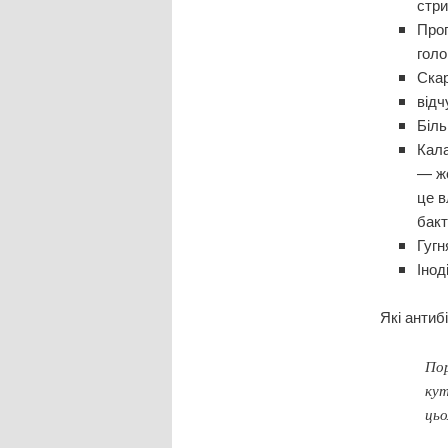
стри
Прог
голо
Скар
відч
Біль
Кала
— жо
це в
бакт
Гугн
Інод
Які антиб
Пор
кут
цьо