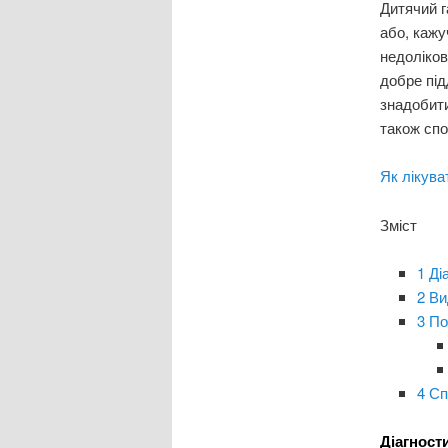
Дитячий 
або, кажу
недоліков
добре під
знадобити
також спо
Як лікува
Зміст
1
Ді
2
Ви
3
По
4
Сп
Діагност