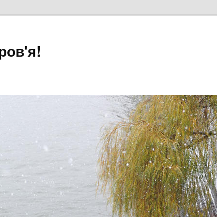
ров'я!