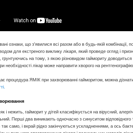
ані ознаки, що з'явилися всі разом або в будь-якій комбінації, п
водом для екстреного виклику лікаря, який проведе огляд і приз
, грунтуючись на тому, з якою різновидом гаймориту доводиться
ри необхідності лікар може направити хворого на рентгенографію
ає процедура ЯМІК при захворюванні гайморитом, можна дізнати
ті.
хворювання
 як і нежить, гайморит у дітей класифікується на вірусний, алергіч
ьний. Перші два виникають одночасно з синуситом відповідного 
 так само, і вкрай рідко закінчуються ускладненнями, а ось бакт
ільш пильного спостереження лікаря і радикальних методів ліку