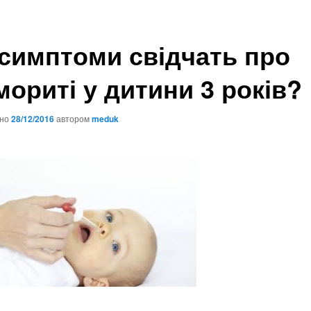
 симптоми свідчать про
мориті у дитини 3 років?
ано
28/12/2016
автором
meduk