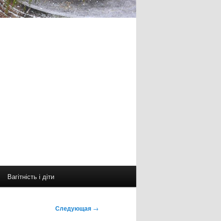
Вагітність і діти
Следующая
→