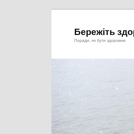
Перейти
к
основному
Бережіть здо
содержимому
Поради, як бути здоровим