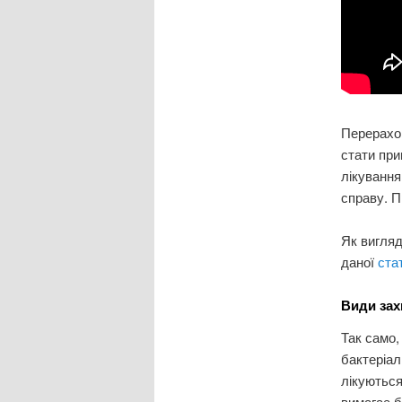
Перерахов
стати при
лікування
справу. П
Як вигляд
даної
стат
Види за
Так само,
бактеріал
лікуються
вимагає б