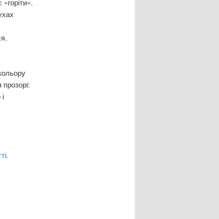
 «горіти».
ухах
я.
 кольору
 прозорі:
 і
ті.
и