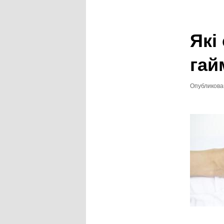
записям
Які
гай
Опубликов