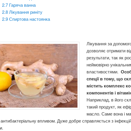
2.7
Гаряча ванна
2.8
Лікування риніту
2.9
Спиртова настоянка
Лікування за допомог
дозволяє отримати ві
результати, так як р
неймовірно унікальни
властивостями.
Особ
спеції в тому, що ск
містить комплекс к
компонентів і вітамін
Наприклад, в його скл
такий продукт, як ефі
масло. Саме вона і м
антибактеріальну впливом. Дуже добре справляється з інфекці
и.