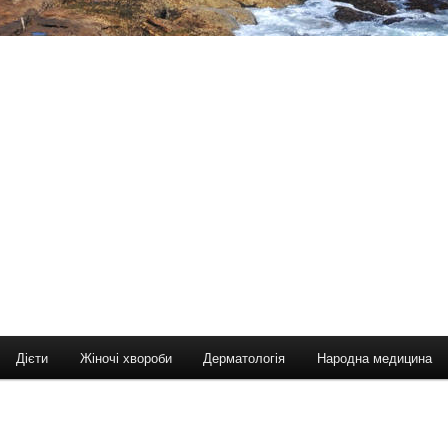
Дієти
Жіночі хвороби
Дерматологія
Народна медицина