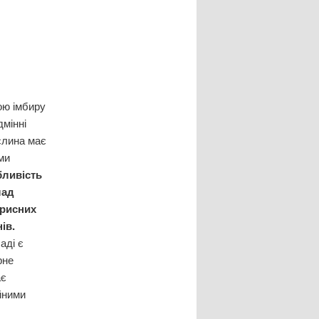
ою імбиру
дмінні
ослина має
ми
ливість
лад
орисних
ів.
аді є
рне
ає
йними