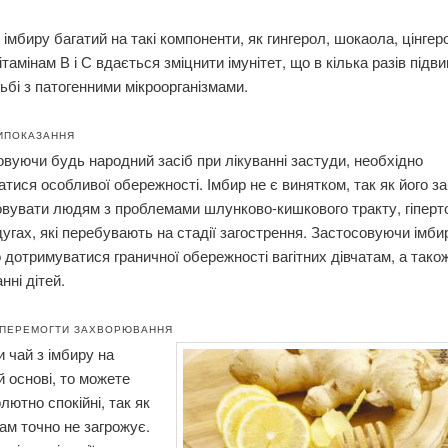
 імбиру багатий на такі компоненти, як гингерол, шокаола, цінгер
ітамінам В і С вдається зміцнити імунітет, що в кілька разів підв
ьбі з патогенними мікроорганізмами.
ИПОКАЗАННЯ
вуючи будь народний засіб при лікуванні застуди, необхідно
тися особливої ​​обережності. Імбир не є винятком, так як його 
вувати людям з проблемами шлунково-кишкового тракту, гіпертон
дугах, які перебувають на стадії загострення. Застосовуючи імби
 дотримуватися граничної обережності вагітних дівчатам, а тако
нні дітей.
 ПЕРЕМОГТИ ЗАХВОРЮВАННЯ
 чай з імбиру на
й основі, то можете
лютно спокійні, так як
ам точно не загрожує.