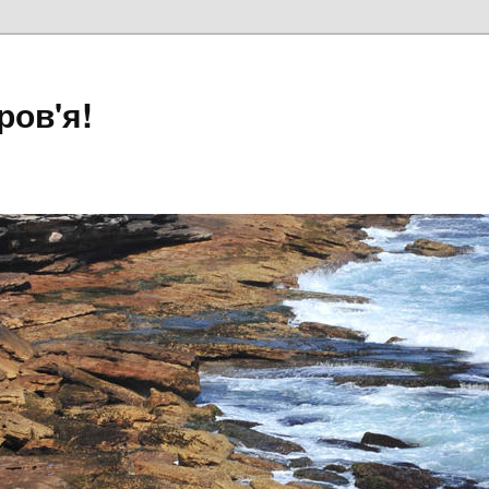
ров'я!