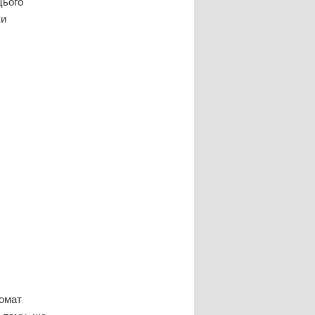
цього
ки
ромат