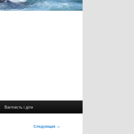
Вагітність і діти
Следующая
→