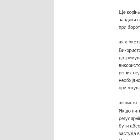
Ще корінь
завдяки в
при борот
ЧИ Є ПРОТ
Використо
дотримува
використо
різних не
необхідно
при лікува
ЧИ ЗМОЖЕ
Якщо пити
регулярні
бути абсо
застуда в