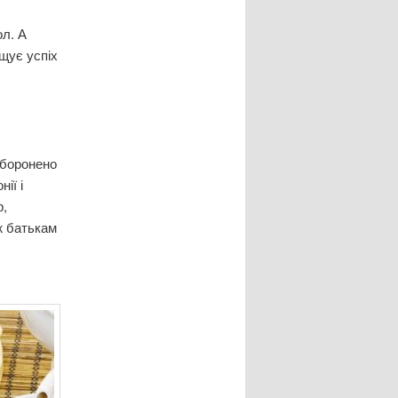
ол. А
ищує успіх
заборонено
ії і
р,
ж батькам