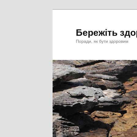
Перейти
к
основному
Бережіть здо
содержимому
Поради, як бути здоровим