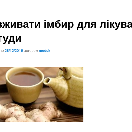
вживати імбир для лікув
туди
ано
28/12/2016
автором
meduk