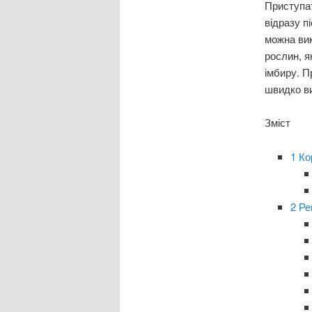
Приступа
відразу п
можна вик
рослин, я
імбиру. П
швидко ви
Зміст
1
Ко
2
Ре