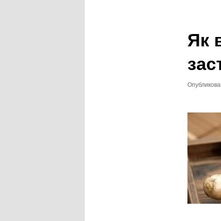
записям
Як 
зас
Опубликов