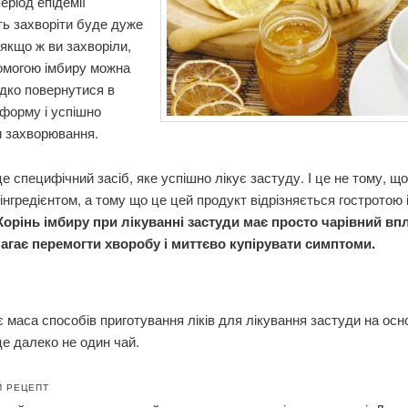
еріод епідемії
ть захворіти буде дуже
 якщо ж ви захворіли,
омогою імбиру можна
дко повернутися в
форму і успішно
и захворювання.
е специфічний засіб, яке успішно лікує застуду. І це не тому, що
 інгредієнтом, а тому що це цей продукт відрізняється гостротою 
орінь імбиру при лікуванні застуди має просто чарівний впл
агає перемогти хворобу і миттєво купірувати симптоми.
є маса способів приготування ліків для лікування застуди на осн
 це далеко не один чай.
Й РЕЦЕПТ