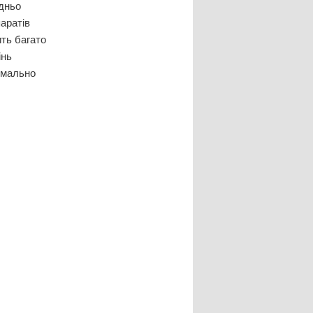
дньо
паратів
ить багато
інь
имально