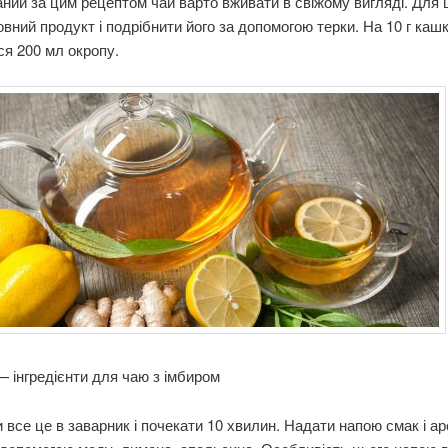
ний за цим рецептом чай варто вживати в свіжому вигляді. Для 
овний продукт і подрібнити його за допомогою терки. На 10 г каш
я 200 мл окропу.
 інгредієнти для чаю з імбиром
 все це в заварник і почекати 10 хвилин. Надати напою смак і а