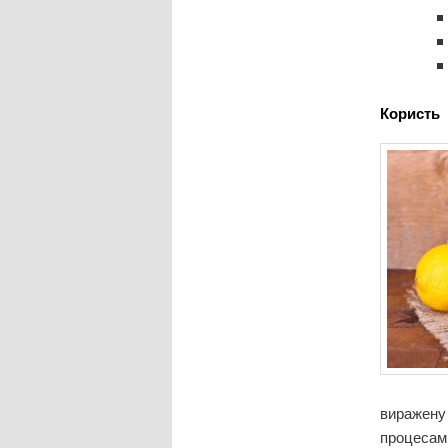
Користь
виражену 
процесам