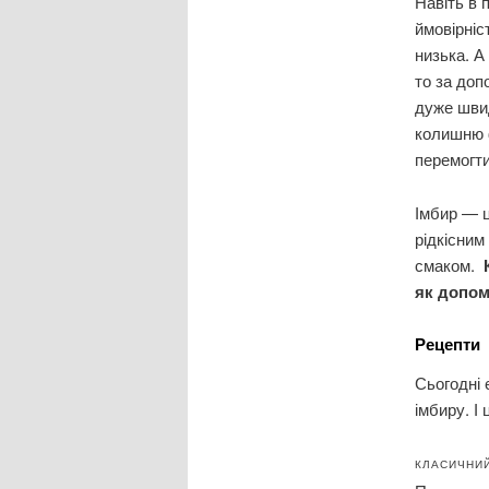
Навіть в п
ймовірніс
низька. А
то за доп
дуже шви
колишню 
перемогт
Імбир — ц
рідкісним
смаком.
К
як допом
Рецепти
Сьогодні 
імбиру. І
КЛАСИЧНИ