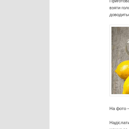
Приготова
взяти гол
доводитьс
На фото —
Надіслати