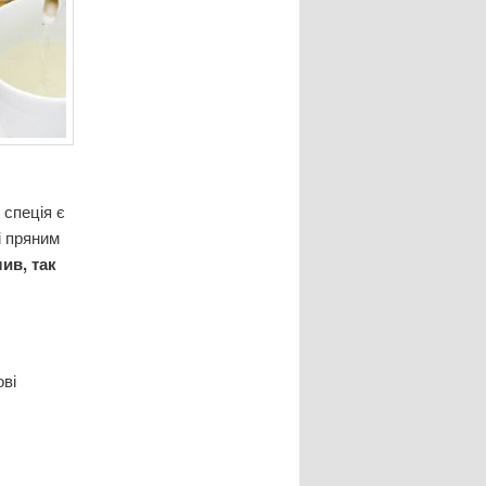
 спеція є
і пряним
ив, так
ові