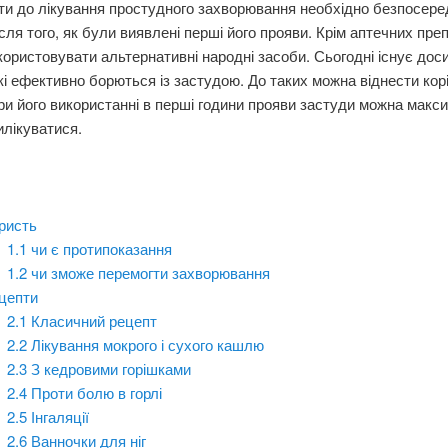
ти до лікування простудного захворювання необхідно безпосере
ісля того, як були виявлені перші його прояви. Крім аптечних пре
ористовувати альтернативні народні засоби. Сьогодні існує дос
кі ефективно борються із застудою. До таких можна віднести кор
ри його використанні в перші години прояви застуди можна макс
лікуватися.
ристь
1.1
чи є протипоказання
1.2
чи зможе перемогти захворювання
цепти
2.1
Класичний рецепт
2.2
Лікування мокрого і сухого кашлю
2.3
З кедровими горішками
2.4
Проти болю в горлі
2.5
Інгаляції
2.6
Ванночки для ніг