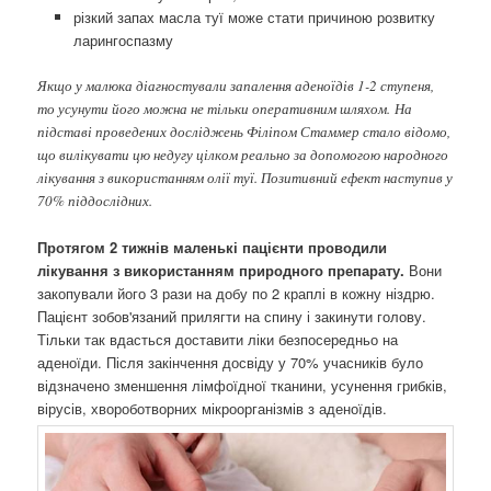
різкий запах масла туї може стати причиною розвитку
ларингоспазму
Якщо у малюка діагностували запалення аденоїдів 1-2 ступеня,
то усунути його можна не тільки оперативним шляхом. На
підставі проведених досліджень Філіпом Стаммер стало відомо,
що вилікувати цю недугу цілком реально за допомогою народного
лікування з використанням олії туї. Позитивний ефект наступив у
70% піддослідних.
Протягом 2 тижнів маленькі пацієнти проводили
лікування з використанням природного препарату.
Вони
закопували його 3 рази на добу по 2 краплі в кожну ніздрю.
Пацієнт зобов'язаний прилягти на спину і закинути голову.
Тільки так вдасться доставити ліки безпосередньо на
аденоїди. Після закінчення досвіду у 70% учасників було
відзначено зменшення лімфоїдної тканини, усунення грибків,
вірусів, хвороботворних мікроорганізмів з аденоїдів.