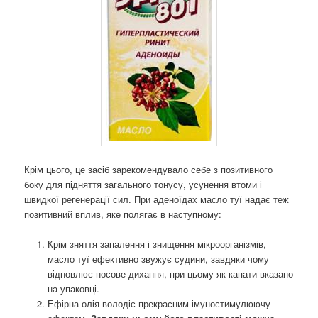
Крім цього, це засіб зарекомендувало себе з позитивного
боку для підняття загального тонусу, усунення втоми і
швидкої регенерації сил. При аденоїдах масло туї надає теж
позитивний вплив, яке полягає в наступному:
Крім зняття запалення і знищення мікроорганізмів,
масло туї ефективно звужує судини, завдяки чому
відновлює носове дихання, при цьому як капати вказано
на упаковці.
Ефірна олія володіє прекрасним імуностимулюючу