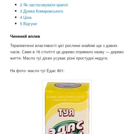
2
Як застосовувати краплі
3
Думка Комаровського
4
Ціна
5
Відгуки
Чинений вплив
Терапевтичні властивості цієї рослини знайомі ще з давніх
часів. Саме в 16 столітті це дерево отримало назву — дерево
життя. Масло туї дієво усуває різні простудні недуги.
На фото-
масло туї Едас 801: