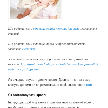
Що робити, коли
у дитини вранці нежить і кашель
, зазначено в
статті.
Що робити. коли у дитини довго не проходить нежить,
зазначено
в статті.
У статті зазначено чому у дорослого довго не проходить
нежить:
http://prolor.ru/n/bolezni- n / rinit / nasmork-ne-proxodit-2-
nedeli-u-vzroslogo.html
Як використовувати дитячі краплі Деринат, які так само
можуть допомогти з проблемами в носі, зазначено
в статті.
Як застосовувати краплі
Інструкція: щоб лікування справила максимальний ефект,
необхідно дотримуватися наступну інструкцію із