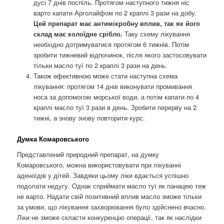
дусі 7 днів поспіль. Протягом наступного тижня ніс
варто капати Арголайфом по 2 краплі 3 рази на добу.
Цей препарат має антимікробну вплив, так як його
склад має колоїдне срібло.
Таку схему лікування
необхідно дотримуватися протягом 6 тижнів. Потім
зробити тижневий відпочинок, після якого застосовувати
тільки масло туї по 2 краплі 3 рази на день.
Також ефективною може стати наступна схема
лікування: протягом 14 днів виконувати промивання
носа за допомогою морської води, а потім капати по 4
краплі масло туї 3 рази в день. Зробити перерву на 2
тижні, а знову знову повторити курс.
Думка Комаровського
Представлений природний препарат, на думку
Комаровського, можна використовувати при лікуванні
аденоїдів у дітей. Завдяки цьому ліки вдається успішно
подолати недугу. Однак сприймати масло туї як панацею теж
не варто. Надати свій позитивний вплив масло зможе тільки
за умови, що лікування захворювання було здійснено вчасно.
Ліки не зможе скласти конкуренцію операції, так як наслідки