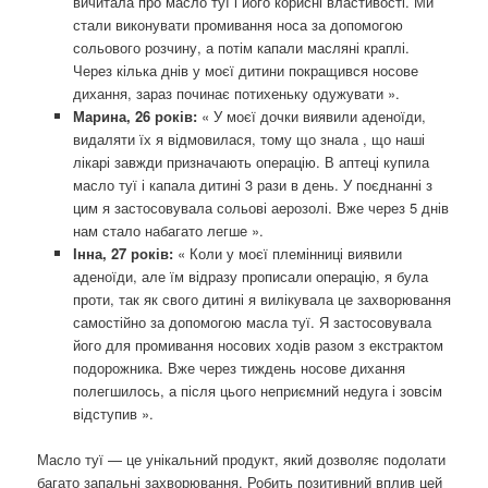
вичитала про масло туї і його корисні властивості. Ми
стали виконувати промивання носа за допомогою
сольового розчину, а потім капали масляні краплі.
Через кілька днів у моєї дитини покращився носове
дихання, зараз починає потихеньку одужувати ».
Марина, 26 років:
« У моєї дочки виявили аденоїди,
видаляти їх я відмовилася, тому що знала , що наші
лікарі завжди призначають операцію. В аптеці купила
масло туї і капала дитині 3 рази в день. У поєднанні з
цим я застосовувала сольові аерозолі. Вже через 5 днів
нам стало набагато легше ».
Інна, 27 років:
« Коли у моєї племінниці виявили
аденоїди, але їм відразу прописали операцію, я була
проти, так як свого дитині я вилікувала це захворювання
самостійно за допомогою масла туї. Я застосовувала
його для промивання носових ходів разом з екстрактом
подорожника. Вже через тиждень носове дихання
полегшилось, а після цього неприємний недуга і зовсім
відступив ».
Масло туї — це унікальний продукт, який дозволяє подолати
багато запальні захворювання. Робить позитивний вплив цей