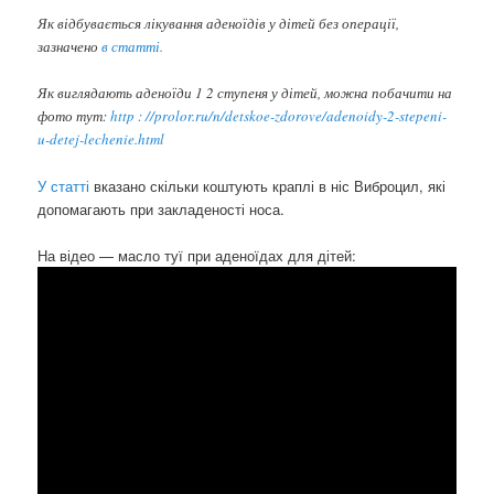
Як відбувається лікування аденоїдів у дітей без операції,
зазначено
в статті.
Як виглядають аденоїди 1 2 ступеня у дітей, можна побачити на
фото тут:
http : //prolor.ru/n/detskoe-zdorove/adenoidy-2-stepeni-
u-detej-lechenie.html
У статті
вказано скільки коштують краплі в ніс Виброцил, які
допомагають при закладеності носа.
На відео — масло туї при аденоїдах для дітей: