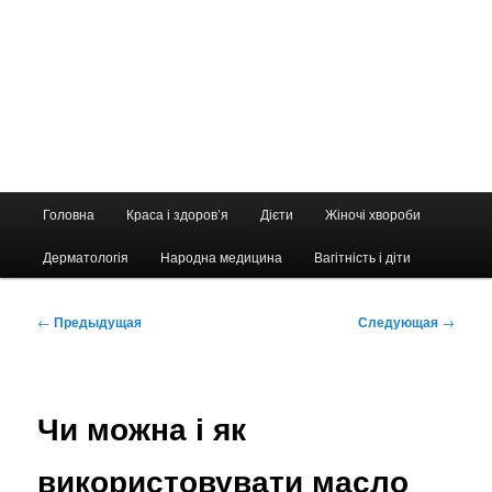
Главное
Головна
Краса і здоров’я
Дієти
Жіночі хвороби
меню
Дерматологія
Народна медицина
Вагітність і діти
Навигация
←
Предыдущая
Следующая
→
по
записям
Чи можна і як
використовувати масло