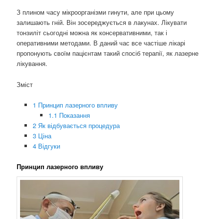
З плином часу мікроорганізми гинути, але при цьому
залишають гній. Він зосереджується в лакунах. Лікувати
тонзиліт сьогодні можна як консервативними, так і
оперативними методами. В даний час все частіше лікарі
пропонують своїм пацієнтам такий спосіб терапії, як лазерне
лікування.
Зміст
1
Принцип лазерного впливу
1.1
Показання
2
Як відбувається процедура
3
Ціна
4
Відгуки
Принцип лазерного впливу