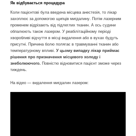
Як відбувається процедура
Коли пацієнтові була введена місцева анестезія, то лікар
захоплює за допомогою щипців мигдалину. Потім лазерним
променем відрізають від підлеглих тканин. А ось судини
обпалюють також лазером. У реабілітаційному періоді
хворобливі відчуття в місці видалення або в вухах будуть
присутні. Причина болю полягає в травмуванні тканин або
температурному впливі.
У цьому випадку лікар приймає
рішення про призначення місцевого холоду і
знеболюючого.
Повністю відновитися пацієнт зможе через
тиждень.
На відео — видалення мигдалин лазером: