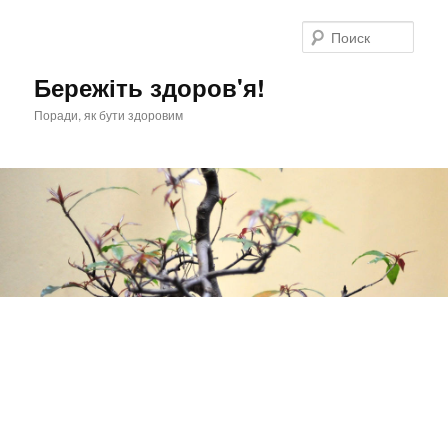
Перейти
к
Поис
основному
содержимому
Бережіть здоров'я!
Поради, як бути здоровим