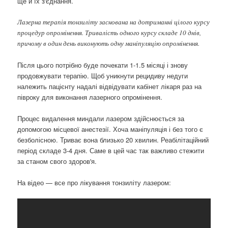
ще й їх з'єднання.
Лазерна терапія тонзиліту заснована на дотриманні цілого курсу
процедур опромінення. Тривалість одного курсу складе 10 днів,
причому в один день виконують одну маніпуляцію опромінення.
Після цього потрібно буде почекати 1-1.5 місяці і знову
продовжувати терапію. Щоб уникнути рецидиву недуги
належить пацієнту надалі відвідувати кабінет лікаря раз на
півроку для виконання лазерного опромінення.
Процес видалення миндали лазером здійснюється за
допомогою місцевої анестезії. Хоча маніпуляція і без того є
безболісною. Триває вона близько 20 хвилин. Реабілітаційний
період складе 3-4 дня. Саме в цей час так важливо стежити
за станом свого здоров'я.
На відео — все про лікування тонзиліту лазером: