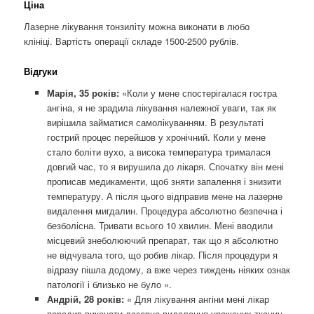
Ціна
Лазерне лікування тонзиліту можна виконати в любо
клініці. Вартість операції складе 1500-2500 рублів.
Відгуки
Марія, 35 років:
«Коли у мене спостерігалася гостра
ангіна, я не зрадила лікування належної уваги, так як
вирішила займатися самолікуванням. В результаті
гострий процес перейшов у хронічний. Коли у мене
стало боліти вухо, а висока температура трималася
довгий час, то я вирушила до лікаря. Спочатку він мені
прописав медикаменти, щоб зняти запалення і знизити
температуру. А після цього відправив мене на лазерне
видалення мигдалин. Процедура абсолютно безпечна і
безболісна. Тривати всього 10 хвилин. Мені вводили
місцевий знеболюючий препарат, так що я абсолютно
не відчувала того, що робив лікар. Після процедури я
відразу пішла додому, а вже через тиждень ніяких ознак
патології і близько не було ».
Андрій, 28 років:
« Для лікування ангіни мені лікар
порадив виконати лазерне видалення уражених тканин.