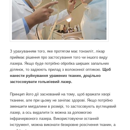
З урахуванням того, яке протягом має тонзиліт, лікар
приймає рішення про застосування того чи іншого виду
лазера. Якщо буде потрібно обробка ширших запальних
ділянок, то задіюють прилад з волоконної оптикою.
Щоб
нанести руйнування уражених тканин, доцільно
застосовувати гольміевий лазер.
Принцип його дії заснований на тому, щоб вражати хворі
тканини, але при цьому не зачіпає здорові. Якщо потрібно
зменшити мигдалини в розмірі, то застосовують вуглецевий
лазер, а ось видалити їх можна за допомогою
інфрачервоного лазера. Використовуючи останній
інструмент, можна виконати безкровне розсічення тканин, а