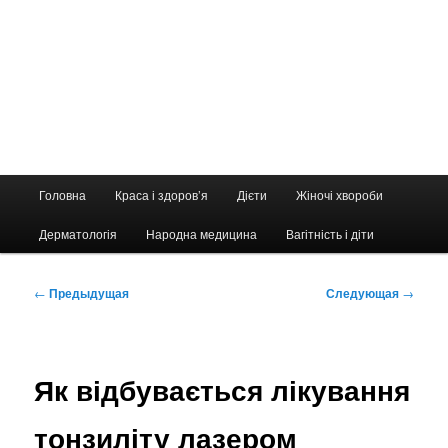
Главное
Головна
Краса і здоров’я
Дієти
Жіночі хвороби
меню
Дерматологія
Народна медицина
Вагітність і діти
Навигация
←
Предыдущая
Следующая
→
по
записям
Як відбувається лікування
тонзиліту лазером