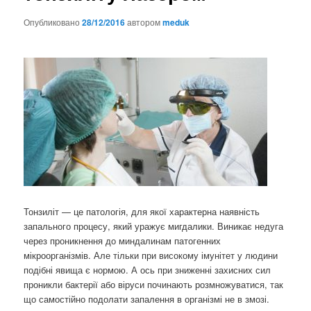
Опубликовано
28/12/2016
автором
meduk
Тонзиліт — це патологія, для якої характерна наявність
запального процесу, який уражує мигдалики. Виникає недуга
через проникнення до миндалинам патогенних
мікроорганізмів. Але тільки при високому імунітет у людини
подібні явища є нормою. А ось при зниженні захисних сил
проникли бактерії або віруси починають розмножуватися, так
що самостійно подолати запалення в організмі не в змозі.