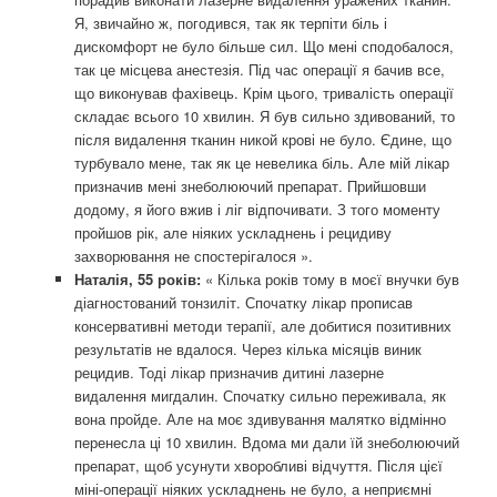
Я, звичайно ж, погодився, так як терпіти біль і
дискомфорт не було більше сил. Що мені сподобалося,
так це місцева анестезія. Під час операції я бачив все,
що виконував фахівець. Крім цього, тривалість операції
складає всього 10 хвилин. Я був сильно здивований, то
після видалення тканин никой крові не було. Єдине, що
турбувало мене, так як це невелика біль. Але мій лікар
призначив мені знеболюючий препарат. Прийшовши
додому, я його вжив і ліг відпочивати. З того моменту
пройшов рік, але ніяких ускладнень і рецидиву
захворювання не спостерігалося ».
Наталія, 55 років:
« Кілька років тому в моєї внучки був
діагностований тонзиліт. Спочатку лікар прописав
консервативні методи терапії, але добитися позитивних
результатів не вдалося. Через кілька місяців виник
рецидив. Тоді лікар призначив дитині лазерне
видалення мигдалин. Спочатку сильно переживала, як
вона пройде. Але на моє здивування малятко відмінно
перенесла ці 10 хвилин. Вдома ми дали їй знеболюючий
препарат, щоб усунути хворобливі відчуття. Після цієї
міні-операції ніяких ускладнень не було, а неприємні