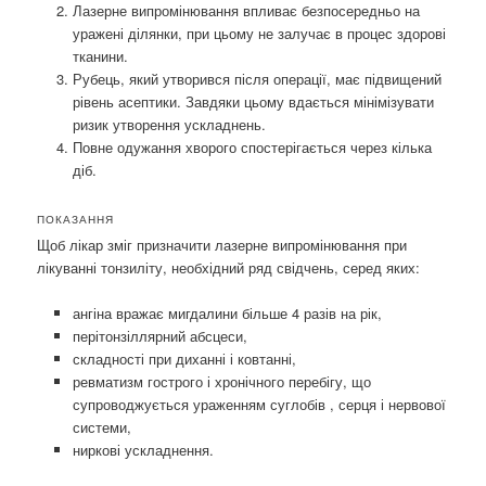
Лазерне випромінювання впливає безпосередньо на
уражені ділянки, при цьому не залучає в процес здорові
тканини.
Рубець, який утворився після операції, має підвищений
рівень асептики. Завдяки цьому вдається мінімізувати
ризик утворення ускладнень.
Повне одужання хворого спостерігається через кілька
діб.
ПОКАЗАННЯ
Щоб лікар зміг призначити лазерне випромінювання при
лікуванні тонзиліту, необхідний ряд свідчень, серед яких:
ангіна вражає мигдалини більше 4 разів на рік,
перітонзіллярний абсцеси,
складності при диханні і ковтанні,
ревматизм гострого і хронічного перебігу, що
супроводжується ураженням суглобів , серця і нервової
системи,
ниркові ускладнення.