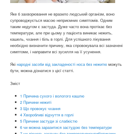
Яке б захворювання не вразило людський організм, воно
супроводжується масою неприємних симптомів. Одним
таким недугом є застуда. Дуже часто вона протікає без
температури, але при цьому у пацієнта виникає нежить,
кашель, чхання і біль в горлі. Для успішного лікування
необхідно визначити причину, яка спровокувала всі зазначені
симптоми, і направити всі зусилля на її усунення.
Які
народні засоби від закладеності носа без нежитю
можуть
бути, можна дізнатися з цієї статті.
Зміст
1
Причина сухого і вологого кашлю
2
Причини нежиті
3
Що провокує чхання
4
Хворобливі відчуття в горлі
5
Причини застуди зі слабкістю
6
чи можна заразитися застудою без температури
7
чи лікують застуду без температуриантибіотиками