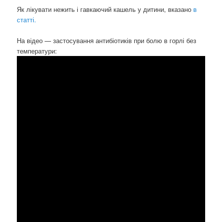
Як лікувати нежить і гавкаючий кашель у дитини, вказано
в
статті.
На відео — застосування антибіотиків при болю в горлі без
температури: