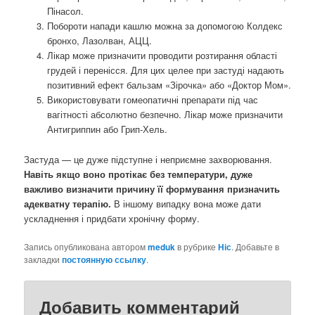
Пінасол.
Побороти напади кашлю можна за допомогою Колдекс
бронхо, Лазолван, АЦЦ.
Лікар може призначити проводити розтирання області
грудей і перенісся. Для цих целее при застуді надають
позитивний ефект бальзам «Зірочка» або «Доктор Мом».
Використовувати гомеопатичні препарати під час
вагітності абсолютно безпечно. Лікар може призначити
Антигриппин або Грип-Хель.
Застуда — це дуже підступне і неприємне захворювання.
Навіть якщо воно протікає без температури, дуже
важливо визначити причину її формування призначить
адекватну терапію.
В іншому випадку вона може дати
ускладнення і придбати хронічну форму.
Запись опубликована автором
meduk
в рубрике
Ніс
. Добавьте в
закладки
постоянную ссылку
.
Добавить комментарий