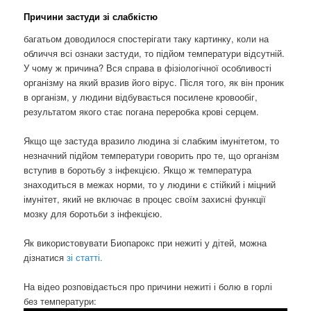
Причини застуди зі слабкістю
багатьом доводилося спостерігати таку картинку, коли на
обличчя всі ознаки застуди, то підйом температури відсутній.
У чому ж причина? Вся справа в фізіологічної особливості
організму на який вразив його вірус. Після того, як він проник
в організм, у людини відбувається посилене кровообіг,
результатом якого стає погана переробка крові серцем.
Якщо ще застуда вразило людина зі слабким імунітетом, то
незначний підйом температури говорить про те, що організм
вступив в боротьбу з інфекцією. Якщо ж температура
знаходиться в межах норми, то у людини є стійкий і міцний
імунітет, який не включає в процес своїм захисні функції
мозку для боротьби з інфекцією.
Як використовувати Биопарокс при нежиті у дітей, можна
дізнатися
зі статті.
На відео розповідається про причини нежиті і болю в горлі
без температури: