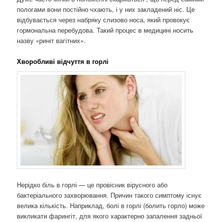
пологами вони постійно чхають, і у них закладений ніс. Це
відбувається через набряку слизово носа, який провокує
гормональна перебудова. Такий процес в медицині носить
назву «риніт вагітних».
Хворобливі відчуття в горлі
Нерідко біль в горлі — це провісник вірусного або
бактеріального захворювання. Причин такого симптому існує
велика кількість. Наприклад, болі в горлі (болить горло) може
викликати фарингіт, для якого характерно запалення задньої