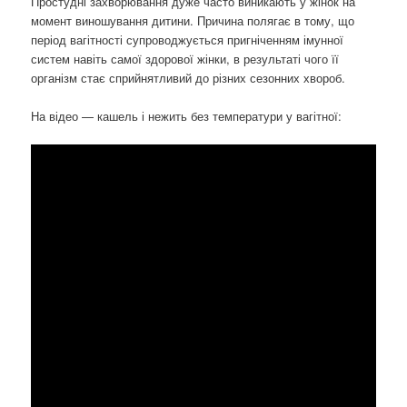
Простудні захворювання дуже часто виникають у жінок на
момент виношування дитини. Причина полягає в тому, що
період вагітності супроводжується пригніченням імунної
систем навіть самої здорової жінки, в результаті чого її
організм стає сприйнятливий до різних сезонних хвороб.
На відео — кашель і нежить без температури у вагітної: