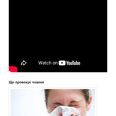
Що провокує чхання