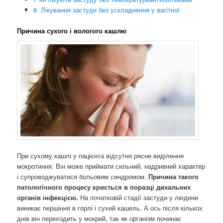
8 ​​
Лікування застуди без ускладнення у вагітної
Причина сухого і вологого кашлю
При сухому кашлі у пацієнта відсутня рясне виділення
мокротиння. Він може приймати сильний, надривний характер
і супроводжуватися больовим синдромом.
Причина такого
патологічного процесу криється в поразці дихальних
органів інфекцією.
На початковій стадії застуди у людини
виникає першіння в горлі і сухий кашель. А ось після кількох
днів він переходить у мокрий, так як організм починає