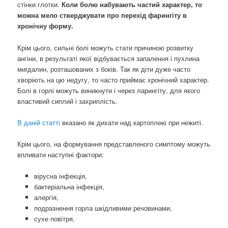
стінки глотки.
Коли болю набувають частий характер, то
можна мело стверджувати про перехід фарингіту в
хронічну форму.
Крім цього, сильні болі можуть стати причиною розвитку
ангіни, в результаті якої відбувається запалення і пухлина
мигдалин, розташованих з боків. Так як діти дуже часто
хворіють на цю недугу, то часто приймає хронічний характер.
Болі в горлі можуть виникнути і через ларингіту, для якого
властивий сиплий і захриплість.
В даній статті
вказано як дихати над картоплею при нежиті.
Крім цього, на формування представленого симптому можуть
впливати наступні фактори:
вірусна інфекція,
бактеріальна інфекція,
алергія,
подразнення горла шкідливими речовинами,
сухе повітря.