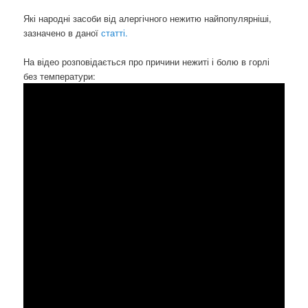
Які народні засоби від алергічного нежитю найпопулярніші,
зазначено в даної
статті.
На відео розповідається про причини нежиті і болю в горлі
без температури: