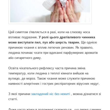
Цей симптом з'являється в разі, коли на слизову носа
впливає подразник.
У ролі цього дратівливого чинника
може виступати пил, пух або шерсть тварин.
Ще однією
причиною чхання є вплив летючих речовин. Як правило,
людина починає чхати при вдиханні парфумерних ароматів
або сигаретного диму.
Освіта чіхательного рефлексу часта причина зміна
температур, коли людина з теплої кімнати вийшов на
вулицю, де мороз. Також чхання може служити причиною
наявності алергічних і гострих респіраторних вірусних недуг.
З якої причини
закладений ніс без нежиті
, можна дізнатися зі
статті.
Дуже часто жінки в положенні скаржаться , що перед самими