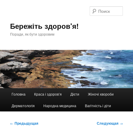
Перейти
к
Поис
основному
содержимому
Бережіть здоров'я!
Поради, як бути здоровим
Главное
Головна
Краса і здоров’я
Дієти
Жіночі хвороби
меню
Дерматологія
Народна медицина
Вагітність і діти
Навигация
←
Предыдущая
Следующая
→
по