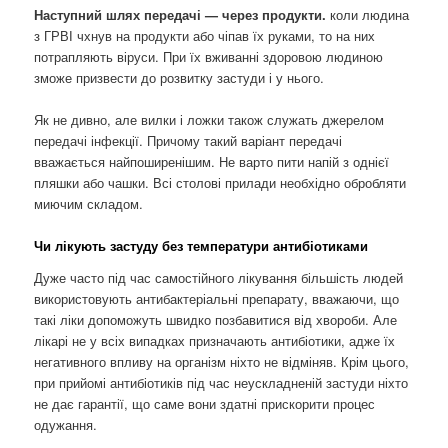
Наступний шлях передачі — через продукти.
коли людина
з ГРВІ чхнув на продукти або чіпав їх руками, то на них
потрапляють віруси. При їх вживанні здоровою людиною
зможе призвести до розвитку застуди і у нього.
Як не дивно, але вилки і ложки також служать джерелом
передачі інфекції. Причому такий варіант передачі
вважається найпоширенішим. Не варто пити напій з однієї
пляшки або чашки. Всі столові прилади необхідно обробляти
миючим складом.
Чи лікують застуду без температури антибіотиками
Дуже часто під час самостійного лікування більшість людей
використовують антибактеріальні препарату, вважаючи, що
такі ліки допоможуть швидко позбавитися від хвороби. Але
лікарі не у всіх випадках призначають антибіотики, адже їх
негативного впливу на організм ніхто не відміняв. Крім цього,
при прийомі антибіотиків під час неускладненій застуди ніхто
не дає гарантії, що саме вони здатні прискорити процес
одужання.