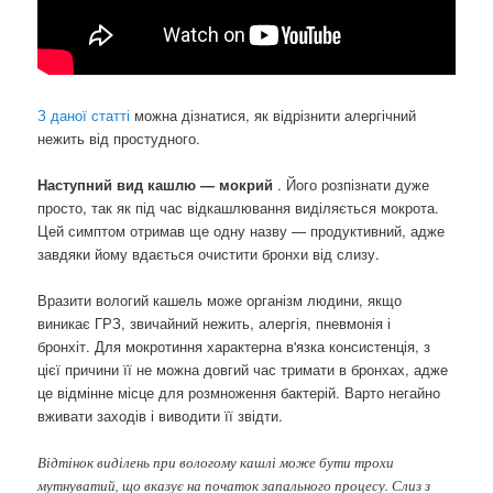
З даної статті
можна дізнатися, як відрізнити алергічний
нежить від простудного.
Наступний вид кашлю — мокрий
. Його розпізнати дуже
просто, так як під час відкашлювання виділяється мокрота.
Цей симптом отримав ще одну назву — продуктивний, адже
завдяки йому вдається очистити бронхи від слизу.
Вразити вологий кашель може організм людини, якщо
виникає ГРЗ, звичайний нежить, алергія, пневмонія і
бронхіт. Для мокротиння характерна в'язка консистенція, з
цієї причини її не можна довгий час тримати в бронхах, адже
це відмінне місце для розмноження бактерій. Варто негайно
вживати заходів і виводити її звідти.
Відтінок виділень при вологому кашлі може бути трохи
мутнуватий, що вказує на початок запального процесу. Слиз з