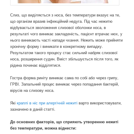
Слиз, що виділяється з носа, без температури вказує на те,
що організм вразив інфекційний недуга. Під час нежитю
відбувається зволоження слизової оболонки носа, в
результаті чого виникає закладеність, пацієнт втрачає нюх, у
нього виникають часті напади чхання. Нежить може прийняти
хронічну форму і виникати в конкретному випадку.
Результатом такого процесу стає сильний набряк слизової
носа, розширення судин. Вміст збільшується після того, як
рідина починає відділятися.
Гостра форма риніту виникає сама по собі або через грипу,
ГРВІ. Запальний процес виникає через попадання бактерій,
вірусів на слизову носа.
Які
краплі в ніс при алергічній нежиті
варто використовувати,
зазначено в даній статті.
До основних факторів, що сприяють утворенню нежиті
без температури, можна віднести: