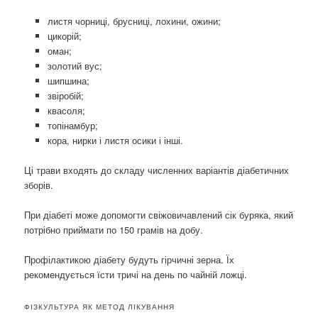
листя чорниці, брусниці, лохини, ожини;
цикорій;
оман;
золотий вус;
шипшина;
звіробій;
квасоля;
топінамбур;
кора, нирки і листя осики і інші.
Ці трави входять до складу численних варіантів діабетичних
зборів.
При діабеті може допомогти свіжовичавлений сік буряка, який
потрібно приймати по 150 грамів на добу.
Профілактикою діабету будуть гірчичні зерна. Їх
рекомендується їсти тричі на день по чайній ложці.
ФІЗКУЛЬТУРА ЯК МЕТОД ЛІКУВАННЯ