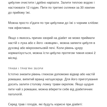
цибулин очистити і дрібно нарізати. Залити теплою водою і
настоювати 12 годин. Пити по третині склянки за 30 хвилин
до прийому їжі.
Можна просто з'їдати по три цибулини до їжі з чорним хлібом:
теж ефективно.
Якщо з якихось причин хворий на діабет не може приймати
настій з лука або є його «живцем», можна запекти цибуля в
духовці або мікрохвильовій печі. Коли рівень цукру
нормалізується, можна їсти цибулю протягом тижня кожні 2
місяці.
ТРАВИ І ТРАВ'ЯНІ ЗБОРИ
Істотно знизити рівень глюкози допоможе відвар або настій
ромашки, випитий вранці натщесерце. Для його приготування
досить залити столову ложку трави окропом. Якщо щодня
пити чай з ромашки, можна вберегти себе від діабетичних
патологій.
Серед трав і плодів, які будуть корисні при діабеті: