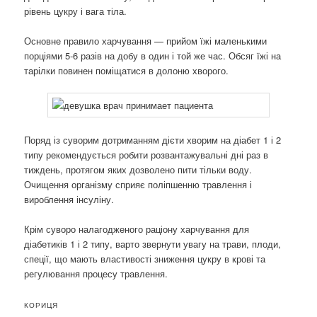
рівень цукру і вага тіла.
Основне правило харчування — прийом їжі маленькими
порціями 5-6 разів на добу в один і той же час. Обсяг їжі на
тарілки повинен поміщатися в долоню хворого.
Поряд із суворим дотриманням дієти хворим на діабет 1 і 2
типу рекомендується робити розвантажувальні дні раз в
тиждень, протягом яких дозволено пити тільки воду.
Очищення організму сприяє поліпшенню травлення і
вироблення інсуліну.
Крім суворо налагодженого раціону харчування для
діабетиків 1 і 2 типу, варто звернути увагу на трави, плоди,
спеції, що мають властивості зниження цукру в крові та
регулювання процесу травлення.
КОРИЦЯ