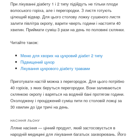
При лікуванні діабету 1 і 2 типу підійдуть не тільки плоди
волоського горіха, але і перегородки. З листя готують
цілющий відвар. Для цього столову ложку сушеного листя
залити півлітра окропу, варити чверть години і настояти 40
хвилин. Приймати суміш 3 рази на день по половині склянки.
Читайте також:
Меню для хворих на цукровий діабет 2 типу
Підвищений цукор
Лікування цукрового діабету травами
Приготувати настій можна з перегородок. Для цього потрібно
40 горіхів, з яких беруться перегородки. Вони заливаються
склянкою окропу і варяться на водяній бані протягом години.
Охолоджену і проціджений суміш пити по столовій ложці за
30 хвилин до їди тричі на день.
НАСІННЯ ЛЬОНУ
Лляне насіння — цінний продукт, який застосовується в
народній медицині для лікування багатьох захворювань. Його