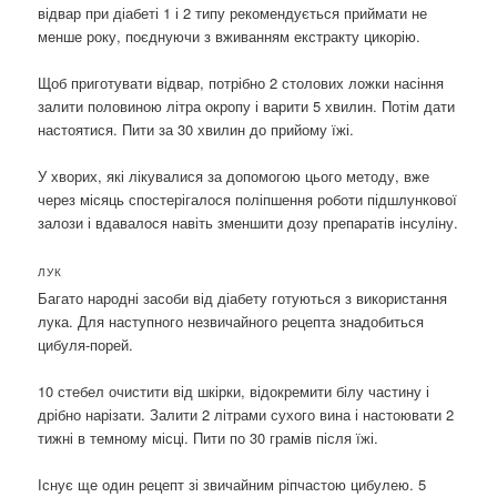
відвар при діабеті 1 і 2 типу рекомендується приймати не
менше року, поєднуючи з вживанням екстракту цикорію.
Щоб приготувати відвар, потрібно 2 столових ложки насіння
залити половиною літра окропу і варити 5 хвилин. Потім дати
настоятися. Пити за 30 хвилин до прийому їжі.
У хворих, які лікувалися за допомогою цього методу, вже
через місяць спостерігалося поліпшення роботи підшлункової
залози і вдавалося навіть зменшити дозу препаратів інсуліну.
ЛУК
Багато народні засоби від діабету готуються з використання
лука. Для наступного незвичайного рецепта знадобиться
цибуля-порей.
10 стебел очистити від шкірки, відокремити білу частину і
дрібно нарізати. Залити 2 літрами сухого вина і настоювати 2
тижні в темному місці. Пити по 30 грамів після їжі.
Існує ще один рецепт зі звичайним ріпчастою цибулею. 5