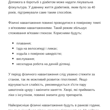
Допомога в боротьбі з діабетом може надати лікувальна
фізкультура. У давнину життя діабетиків, яким було за 40
років, підтримували саме таким способом.
Фізичні навантаження повинні проводитися в помірному темпі
з м'язовими навантаженнями. Такий режим збільшує
споживання м'язами глюкози. Корисними будуть:
плавання;
їзда на велосипеді і лижах;
ходьба з помірною швидкістю;
веслування;
нескладна робота на дачній ділянці.
У період фізичного навантаження слід уважно стежити за
станом, так як можливий розвиток гіпоглікемії. Якщо
відчувається слабкість, рекомендується з'їсти пару
шматочків цукру і закінчити заняття. Хворі, які приймають
ліки з інсуліном, повинні знизити дозу препаратів.
Найкорисніше фізичні навантаження будуть в ранкові години,