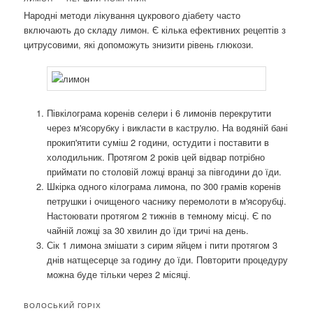
Народні методи лікування цукрового діабету часто
включають до складу лимон. Є кілька ефективних рецептів з
цитрусовими, які допоможуть знизити рівень глюкози.
Півкілограма коренів селери і 6 лимонів перекрутити
через м'ясорубку і викласти в каструлю. На водяній бані
прокип'ятити суміш 2 години, остудити і поставити в
холодильник. Протягом 2 років цей відвар потрібно
приймати по столовій ложці вранці за півгодини до їди.
Шкірка одного кілограма лимона, по 300 грамів коренів
петрушки і очищеного часнику перемолоти в м'ясорубці.
Настоювати протягом 2 тижнів в темному місці. Є по
чайній ложці за 30 хвилин до їди тричі на день.
Сік 1 лимона змішати з сирим яйцем і пити протягом 3
днів натщесерце за годину до їди. Повторити процедуру
можна буде тільки через 2 місяці.
ВОЛОСЬКИЙ ГОРІХ