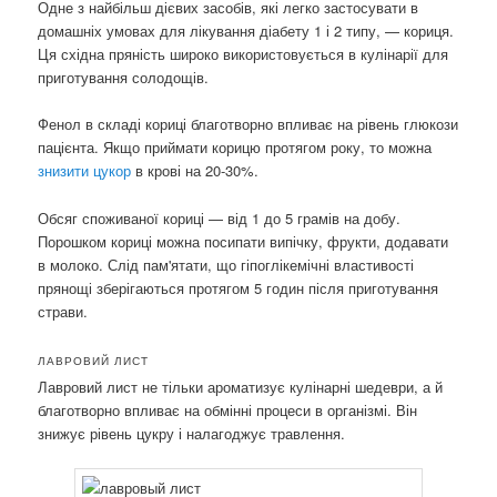
Одне з найбільш дієвих засобів, які легко застосувати в
домашніх умовах для лікування діабету 1 і 2 типу, — кориця.
Ця східна пряність широко використовується в кулінарії для
приготування солодощів.
Фенол в складі кориці благотворно впливає на рівень глюкози
пацієнта. Якщо приймати корицю протягом року, то можна
знизити цукор
в крові на 20-30%.
Обсяг споживаної кориці — від 1 до 5 грамів на добу.
Порошком кориці можна посипати випічку, фрукти, додавати
в молоко. Слід пам'ятати, що гіпоглікемічні властивості
прянощі зберігаються протягом 5 годин після приготування
страви.
ЛАВРОВИЙ ЛИСТ
Лавровий лист не тільки ароматизує кулінарні шедеври, а й
благотворно впливає на обмінні процеси в організмі. Він
знижує рівень цукру і налагоджує травлення.