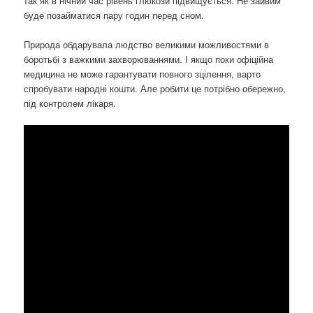
так як в нічний час рівень глюкози підвищується. Не зайвим
буде позайматися пару годин перед сном.
Природа обдарувала людство великими можливостями в
боротьбі з важкими захворюваннями. І якщо поки офіційна
медицина не може гарантувати повного зцілення, варто
спробувати народні кошти. Але робити це потрібно обережно,
під контролем лікаря.