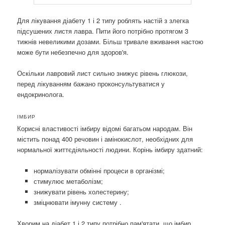
Для лікування діабету 1 і 2 типу роблять настій з злегка
підсушених листя лавра. Пити його потрібно протягом 3
тижнів невеликими дозами. Більш тривале вживання настою
може бути небезпечно для здоров'я.
Оскільки лавровий лист сильно знижує рівень глюкози,
перед лікуванням бажано проконсультуватися у
ендокринолога.
ІМБИР
Корисні властивості імбиру відомі багатьом народам. Він
містить понад 400 речовин і амінокислот, необхідних для
нормальної життєдіяльності людини. Корінь імбиру здатний:
нормалізувати обмінні процеси в організмі;
стимулює метаболізм;
знижувати рівень холестерину;
зміцнювати імунну систему .
Хворим на діабет 1 і 2 типу потрібно пам'ятати, що імбир