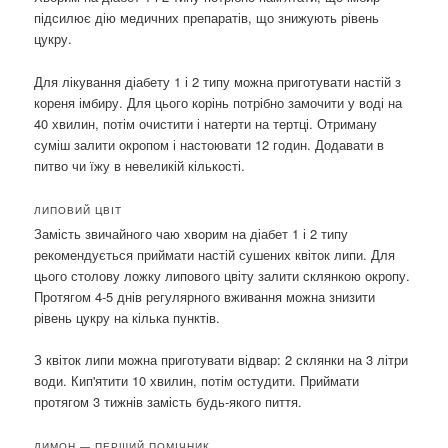
підсилює дію медичних препаратів, що знижують рівень
цукру.
Для лікування діабету 1 і 2 типу можна приготувати настій з
кореня імбиру. Для цього корінь потрібно замочити у воді на
40 хвилин, потім очистити і натерти на тертці. Отриману
суміш залити окропом і настоювати 12 годин. Додавати в
питво чи їжу в невеликій кількості.
ЛИПОВИЙ ЦВІТ
Замість звичайного чаю хворим на діабет 1 і 2 типу
рекомендується приймати настій сушених квіток липи. Для
цього столову ложку липового цвіту залити склянкою окропу.
Протягом 4-5 днів регулярного вживання можна знизити
рівень цукру на кілька пунктів.
З квіток липи можна приготувати відвар: 2 склянки на 3 літри
води. Кип'ятити 10 хвилин, потім остудити. Приймати
протягом 3 тижнів замість будь-якого пиття.
ЛИМОН — ПЕРШИЙ ПОМІЧНИК