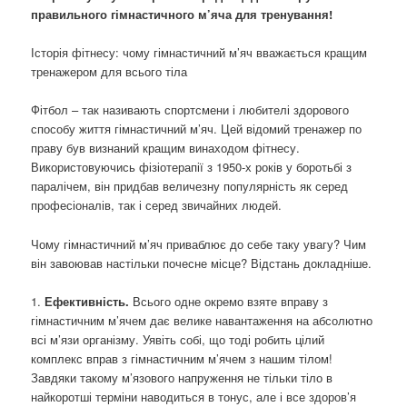
правильного гімнастичного м’яча для тренування!
Історія фітнесу: чому гімнастичний м’яч вважається кращим
тренажером для всього тіла
Фітбол – так називають спортсмени і любителі здорового
способу життя гімнастичний м’яч. Цей відомий тренажер по
праву був визнаний кращим винаходом фітнесу.
Використовуючись фізіотерапії з 1950-х років у боротьбі з
паралічем, він придбав величезну популярність як серед
професіоналів, так і серед звичайних людей.
Чому гімнастичний м’яч приваблює до себе таку увагу? Чим
він завоював настільки почесне місце? Відстань докладніше.
1.
Ефективність.
Всього одне окремо взяте вправу з
гімнастичним м’ячем дає велике навантаження на абсолютно
всі м’язи організму. Уявіть собі, що тоді робить цілий
комплекс вправ з гімнастичним м’ячем з нашим тілом!
Завдяки такому м’язового напруження не тільки тіло в
найкоротші терміни наводиться в тонус, але і все здоров’я