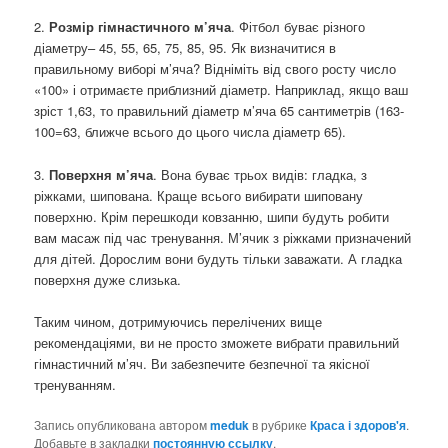
2.
Розмір гімнастичного м’яча
. Фітбол буває різного
діаметру– 45, 55, 65, 75, 85, 95. Як визначитися в
правильному виборі м’яча? Відніміть від свого росту число
«100» і отримаєте приблизний діаметр. Наприклад, якщо ваш
зріст 1,63, то правильний діаметр м’яча 65 сантиметрів (163-
100=63, ближче всього до цього числа діаметр 65).
3.
Поверхня м’яча
. Вона буває трьох видів: гладка, з
ріжками, шипована. Краще всього вибирати шиповану
поверхню. Крім перешкоди ковзанню, шипи будуть робити
вам масаж під час тренування. М’ячик з ріжками призначений
для дітей. Дорослим вони будуть тільки заважати. А гладка
поверхня дуже слизька.
Таким чином, дотримуючись перелічених вище
рекомендаціями, ви не просто зможете вибрати правильний
гімнастичний м’яч. Ви забезпечите безпечної та якісної
тренуванням.
Запись опубликована автором
meduk
в рубрике
Краса і здоров'я
.
Добавьте в закладки
постоянную ссылку
.