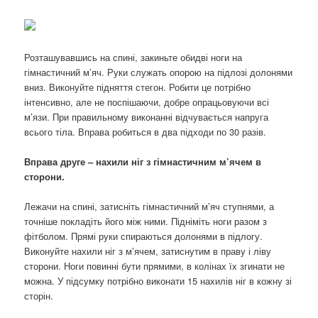
Розташувавшись на спині, закиньте обидві ноги на
гімнастичний м’яч. Руки служать опорою на підлозі долонями
вниз. Виконуйте підняття стегон. Робити це потрібно
інтенсивно, але не поспішаючи, добре опрацьовуючи всі
м’язи. При правильному виконанні відчувається напруга
всього тіла. Вправа робиться в два підходи по 30 разів.
Вправа друге – нахили ніг з гімнастичним м’ячем в
сторони.
Лежачи на спині, затисніть гімнастичний м’яч ступнями, а
точніше покладіть його між ними. Підніміть ноги разом з
фітболом. Прямі руки спираються долонями в підлогу.
Виконуйте нахили ніг з м’ячем, затиснутим в праву і ліву
сторони. Ноги повинні бути прямими, в колінах їх згинати не
можна. У підсумку потрібно виконати 15 нахилів ніг в кожну зі
сторін.