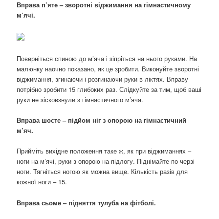
Вправа п’яте – зворотні віджимання на гімнастичному
м’ячі.
Поверніться спиною до м’яча і зіпріться на нього руками. На
малюнку наочно показано, як це зробити. Виконуйте зворотні
віджимання, згинаючи і розгинаючи руки в ліктях. Вправу
потрібно зробити 15 глибоких раз. Слідкуйте за тим, щоб ваші
руки не зісковзнули з гімнастичного м’яча.
Вправа шосте – підйом ніг з опорою на гімнастичний
м’яч.
Прийміть вихідне положення таке ж, як при віджиманнях –
ноги на м’ячі, руки з опорою на підлогу. Піднімайте по черзі
ноги. Тягніться ногою як можна вище. Кількість разів для
кожної ноги – 15.
Вправа сьоме – підняття тулуба на фітболі.