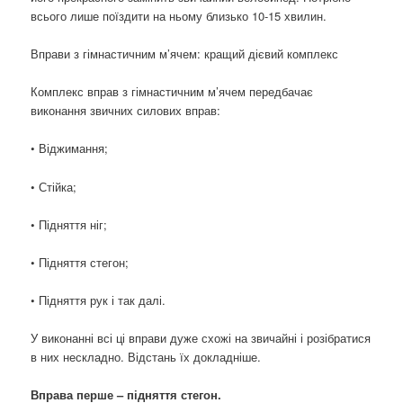
всього лише поїздити на ньому близько 10-15 хвилин.
Вправи з гімнастичним м’ячем: кращий дієвий комплекс
Комплекс вправ з гімнастичним м’ячем передбачає
виконання звичних силових вправ:
• Віджимання;
• Стійка;
• Підняття ніг;
• Підняття стегон;
• Підняття рук і так далі.
У виконанні всі ці вправи дуже схожі на звичайні і розібратися
в них нескладно. Відстань їх докладніше.
Вправа перше – підняття стегон.