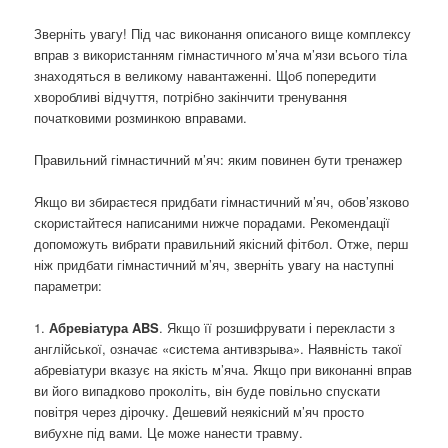
Зверніть увагу! Під час виконання описаного вище комплексу
вправ з використанням гімнастичного м’яча м’язи всього тіла
знаходяться в великому навантаженні. Щоб попередити
хворобливі відчуття, потрібно закінчити тренування
початковими розминкою вправами.
Правильний гімнастичний м’яч: яким повинен бути тренажер
Якщо ви збираєтеся придбати гімнастичний м’яч, обов’язково
скористайтеся написаними нижче порадами. Рекомендації
допоможуть вибрати правильний якісний фітбол. Отже, перш
ніж придбати гімнастичний м’яч, зверніть увагу на наступні
параметри:
1.
Абревіатура ABS
. Якщо її розшифрувати і перекласти з
англійської, означає «система антивзрыва». Наявність такої
абревіатури вказує на якість м’яча. Якщо при виконанні вправ
ви його випадково проколіть, він буде повільно спускати
повітря через дірочку. Дешевий неякісний м’яч просто
вибухне під вами. Це може нанести травму.