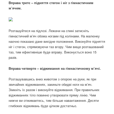
Вправа третє – підняття стегон і ніг з гімнастичним
м’ячем.
Розташуйтеся на підлозі. Лежачи на спині затисніть
гімнастичний м’яч обома ногами під колінами. На малюнку
наочно показано дане вихідне положення. Виконуйте підняття
ніг і стегон, спрямовуючи таз вгору. Чим вище розташований
таз, тим ефективніше буде вправу. Виконується воно 15
разів.
Вправа четверте – віджимання на гімнастичному м’ячі.
Розташувавшись вниз животом з опорою на руки, як при
звичайних віджиманнях, закиньте обидві ноги на м’яч.
Зімкніть їх разом і виконуйте віджимання. При правильних
віджиманнях тіло повинно утворювати пряму лінію. Чим
нижче ви отжимаетесь, тим більше навантаження. Десяти
глибоких віджимань буде цілком достатньо.