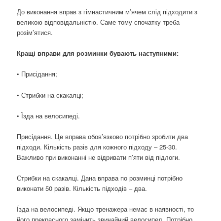
До виконання вправ з гімнастичним м’ячем слід підходити з
великою відповідальністю. Саме тому спочатку треба
розім’ятися.
Кращі вправи для розминки бувають наступними:
• Присідання;
• Стрибки на скакалці;
• Їзда на велосипеді.
Присідання. Це вправа обов’язково потрібно зробити два
підходи. Кількість разів для кожного підходу – 25-30.
Важливо при виконанні не відривати п’яти від підлоги.
Стрибки на скакалці. Дана вправа по розминці потрібно
виконати 50 разів. Кількість підходів – два.
Їзда на велосипеді. Якщо тренажера немає в наявності, то
його прекрасного замінить звичайний велосипед. Потрібно