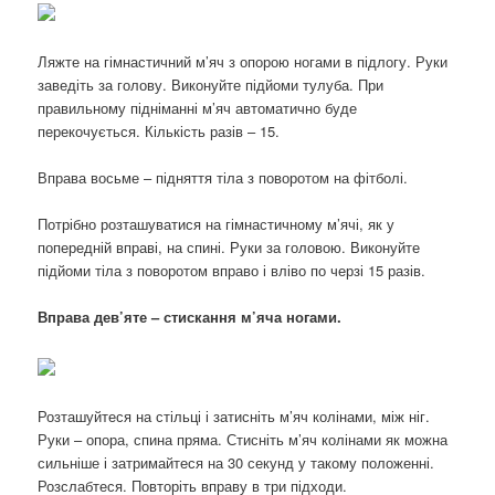
Ляжте на гімнастичний м’яч з опорою ногами в підлогу. Руки
заведіть за голову. Виконуйте підйоми тулуба. При
правильному підніманні м’яч автоматично буде
перекочується. Кількість разів – 15.
Вправа восьме – підняття тіла з поворотом на фітболі.
Потрібно розташуватися на гімнастичному м’ячі, як у
попередній вправі, на спині. Руки за головою. Виконуйте
підйоми тіла з поворотом вправо і вліво по черзі 15 разів.
Вправа дев’яте – стискання м’яча ногами.
Розташуйтеся на стільці і затисніть м’яч колінами, між ніг.
Руки – опора, спина пряма. Стисніть м’яч колінами як можна
сильніше і затримайтеся на 30 секунд у такому положенні.
Розслабтеся. Повторіть вправу в три підходи.