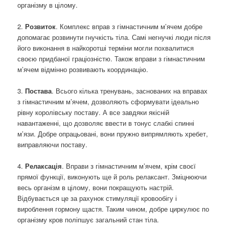
організму в цілому.
2.
Розвиток
. Комплекс вправ з гімнастичним м’ячем добре
допомагає розвинути гнучкість тіла. Самі негнучкі люди після
його виконання в найкоротші терміни могли похвалитися
своєю придбаної граціозністю. Також вправи з гімнастичним
м’ячем відмінно розвивають координацію.
3.
Постава
. Всього кілька тренувань, заснованих на вправах
з гімнастичним м’ячем, дозволяють сформувати ідеально
рівну королівську поставу. А все завдяки якісній
навантаженні, що дозволяє ввести в тонус слабкі спинні
м’язи. Добре опрацьовані, вони пружно випрямляють хребет,
виправляючи поставу.
4.
Релаксація
. Вправи з гімнастичним м’ячем, крім своєї
прямої функції, виконують ще й роль релаксант. Зміцнюючи
весь організм в цілому, вони покращують настрій.
Відбувається це за рахунок стимуляції кровообігу і
вироблення гормону щастя. Таким чином, добре циркулює по
організму кров поліпшує загальний стан тіла.