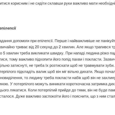
тися корисним і не сидіти склавши руки важливо мати необхідні
епілепсії
дання допомоги при епілепсії. Перше і найважливіше не панікуйт
вичайно триває від 20 секунд до 2 хвилин. Але якщо трапився т
о 5 хвилин треба викликати швидку. При нападі людина різко па
ися, тому важливо підхопити його попід пахви і покласти. Зазви
льно затиснуті, не треба їх розтискати щоб не травмувати зуби.
терпілого підкладіть валик щоб він міг вільно дихати. Якщо поча
новиділення, то людину треба покласти набік щоб він не захлин
ною. У потерпілого можуть виникати короткочасна затримка дих
цього лякатися. Коли потерпілий прийде до тями, він не буде пам
сталося. Дуже важливо заспокоїти його і пояснити, що з ним ста