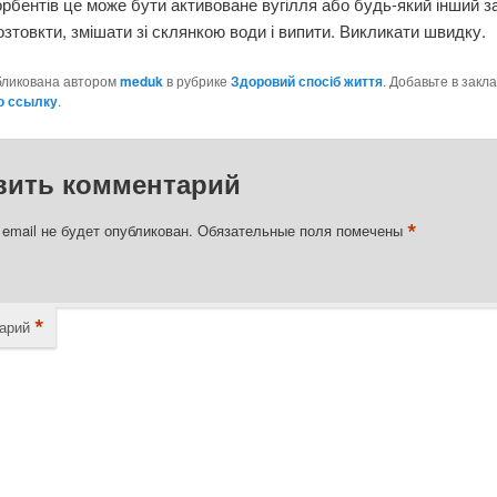
рбентів це може бути активоване вугілля або будь-який інший за
озтовкти, змішати зі склянкою води і випити. Викликати швидку.
бликована автором
meduk
в рубрике
Здоровий спосіб життя
. Добавьте в закл
ю ссылку
.
вить комментарий
*
email не будет опубликован.
Обязательные поля помечены
*
арий