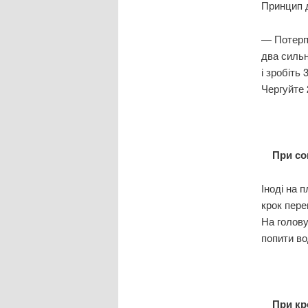
Принцип д
— Потерпі
два сильн
і зробіть
Чергуйте 
При со
Іноді на 
крок пере
На голову
попити во
При кр