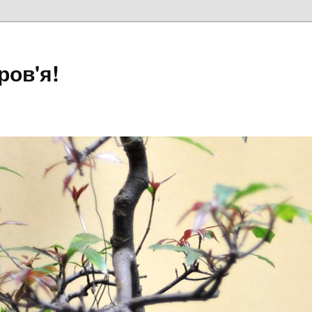
ров'я!