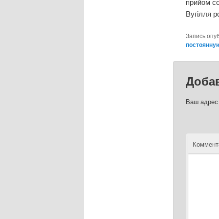
прийом со
Вугілля р
Запись опу
постоянну
Доба
Ваш адрес 
Коммент