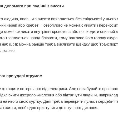
я допомоги при падінні з висоти
о людина, впавши з висоти виявляється без свідомості у нього
ий череп або хребет. Потерпілого не можна смикати і переносит
це може викликати внутрішні кровотеча або пошкодити спинний м
ього трапляється напад блювоти, тому важливо його голову акура
 набік. Як можна раніше треба викликати швидку щоб транспор
лікарню.
га при ударі струмом
оттащите потерпілого від електрики. Але не забувайте про свою
ідключити джерело живлення або відтягнути людини, наприклад
 на нього свою куртку. Далі треба перевірити пульс і серцебитт
ак життя, необхідно приступити до штучного дихання.