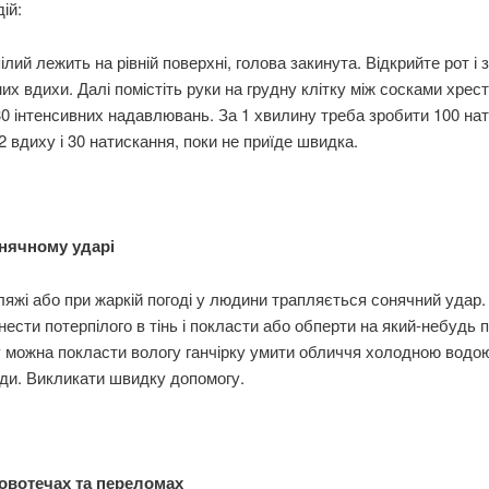
ій:
лий лежить на рівній поверхні, голова закинута. Відкрийте рот і 
их вдихи. Далі помістіть руки на грудну клітку між сосками хрест
 30 інтенсивних надавлювань. За 1 хвилину треба зробити 100 на
2 вдиху і 30 натискання, поки не приїде швидка.
нячному ударі
пляжі або при жаркій погоді у людини трапляється сонячний удар
нести потерпілого в тінь і покласти або обперти на який-небудь 
 можна покласти вологу ганчірку умити обличчя холодною водою
ди. Викликати швидку допомогу.
овотечах та переломах