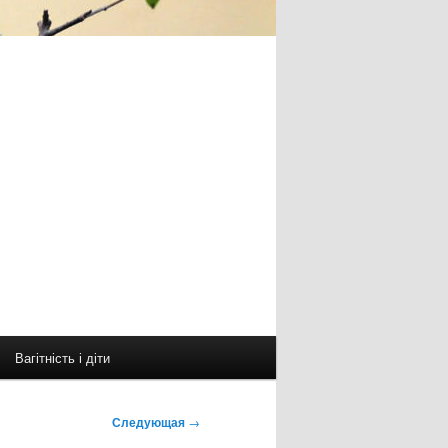
Вагітність і діти
Следующая
→