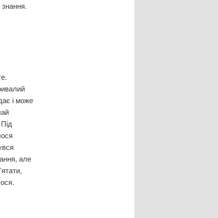
 знання.
е.
ривалий
дає і може
чай
 Під
лося
увся
ання, але
’ятати,
лося.