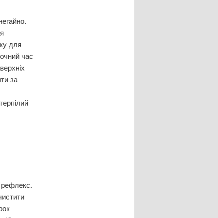
негайно.
ця
зку для
точний час
 верхніх
ити за
терпілий
 рефлекс.
чистити
рок