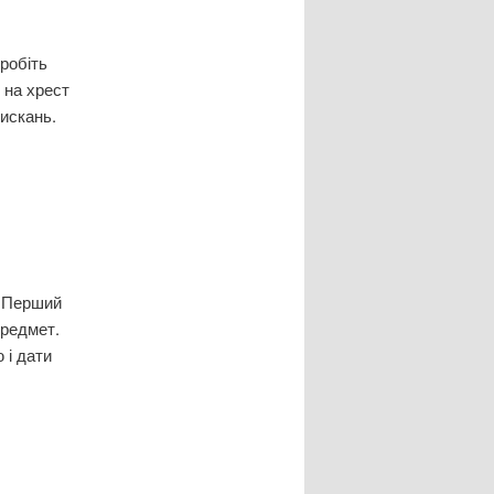
зробіть
 на хрест
тискань.
. Перший
предмет.
 і дати