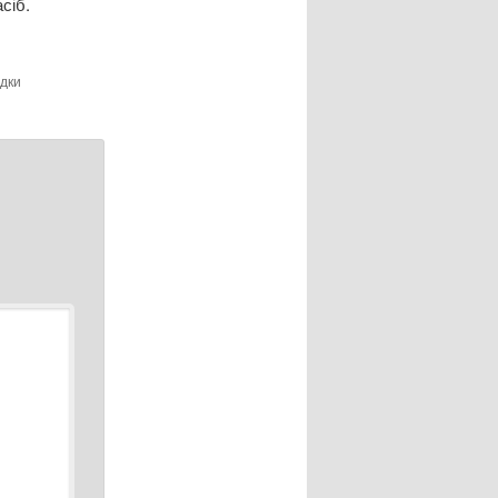
сіб.
адки