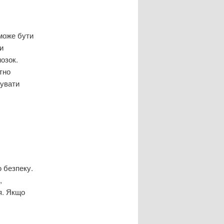
 може бути
и
озок.
тно
тувати
 безпеку.
,
я. Якщо