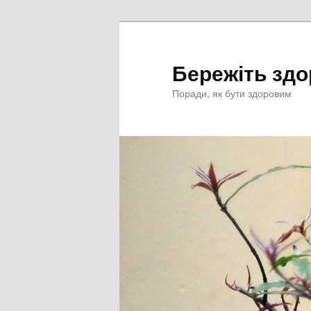
Перейти
к
основному
Бережіть здо
содержимому
Поради, як бути здоровим