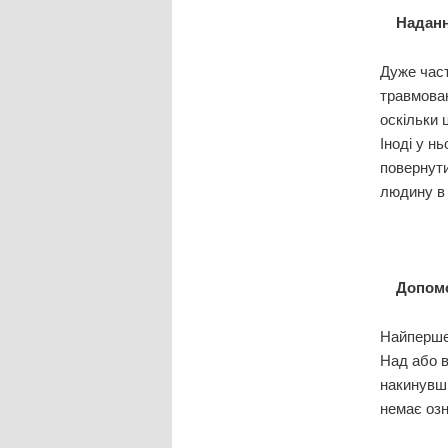
Наданн
Дуже част
травмован
оскільки 
Іноді у н
повернути
людину в 
Допомо
Найперше 
Над або в
накинувши
немає озн