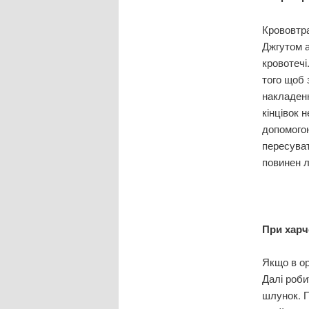
Крововтра
Джгутом 
кровотечі
того щоб 
накладенн
кінцівок 
допомогою
пересуват
повинен л
При харч
Якщо в ор
Далі роби
шлунок. П