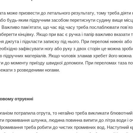
та може призвести до летального результату, тому треба діяти 
або будь-яким підручним засобом перетиснути судину вище міс
. Важливо пам’ятати, що час від часу треба послаблювати пов’я
зберегти кінцівку. Якщо при вас є ручка і папір важливо вказати 
я джгута і підкласти записку під нього. При переломі нижніх або
необхідно зафіксувати ногу або руку з двох сторін це можна зроб
 підручних матеріалів. Якщо чоловік зламав хребет його можна
и до моменту приїзду швидкої допомоги. При переломах таза по
ежати з розведеними ногами.
овому отруєнні
ганізм потрапила отрута, то негайно треба викликати блювотний
ти промивання шлунка, людина повинна випити до літра води і о
ромивання треба робити до чистих промивних вод. Наступний к