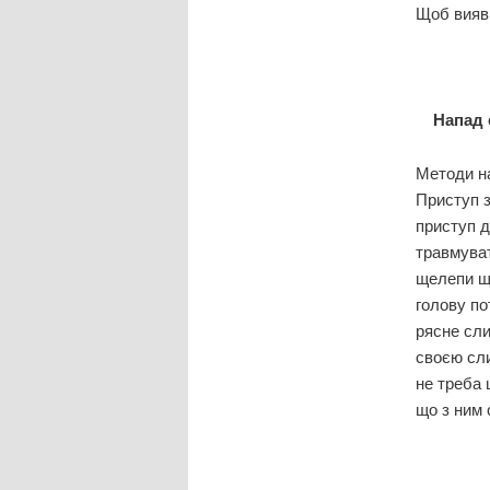
Щоб вияви
Напад 
Методи на
Приступ з
приступ д
травмуват
щелепи щі
голову по
рясне сли
своєю сли
не треба 
що з ним 