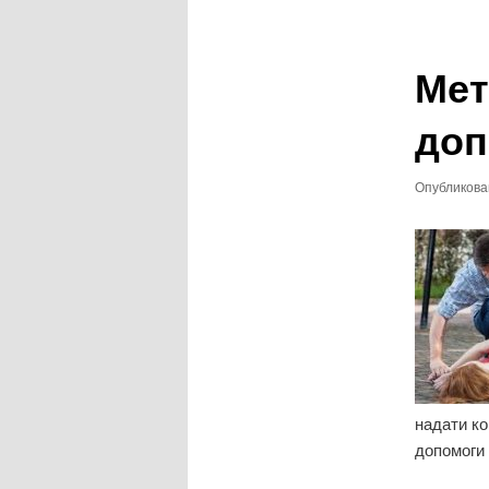
записям
Мет
доп
Опубликов
надати ко
допомоги 