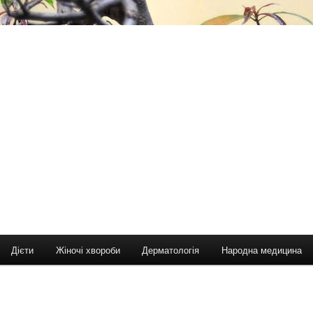
Дієти
Жіночі хвороби
Дерматологія
Народна медицина