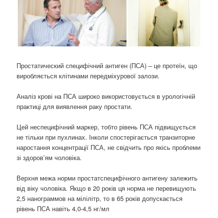
Простатический специфічний антиген (ПСА) – це протеїн, що
виробляється клітинами передміхурової залози.
Аналіз крові на ПСА широко використовується в урологічній
практиці для виявлення раку простати.
Цей неспецифічний маркер, тобто рівень ПСА підвищується
не тільки при пухлинах. Інколи спостерігається транзиторне
наростання концентрації ПСА, не свідчить про якісь проблеми
зі здоров’ям чоловіка.
Верхня межа норми простатспецифічного антигену залежить
від віку чоловіка. Якщо в 20 років ця норма не перевищують
2,5 нанограммов на мілілітр, то в 65 років допускається
рівень ПСА навіть 4,0-4,5 нг/мл