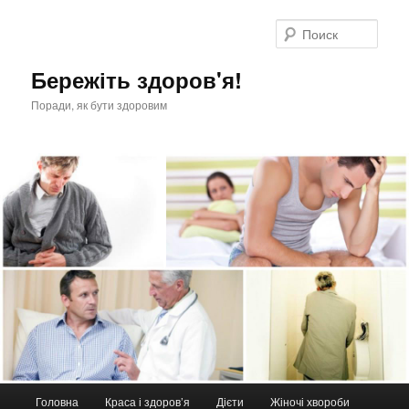
Перейти
к
Поис
основному
содержимому
Бережіть здоров'я!
Поради, як бути здоровим
Главное
Головна
Краса і здоров’я
Дієти
Жіночі хвороби