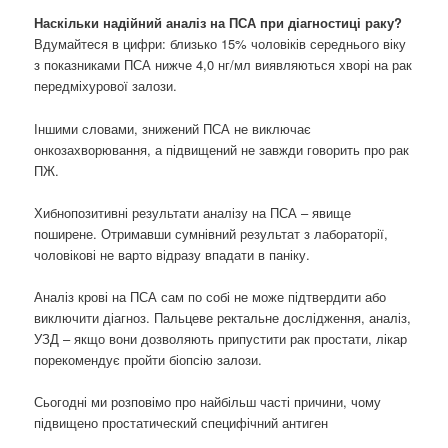
Наскільки надійний аналіз на ПСА при діагностиці раку?
Вдумайтеся в цифри: близько 15% чоловіків середнього віку
з показниками ПСА нижче 4,0 нг/мл виявляються хворі на рак
передміхурової залози.
Іншими словами, знижений ПСА не виключає
онкозахворювання, а підвищений не завжди говорить про рак
ПЖ.
Хибнопозитивні результати аналізу на ПСА – явище
поширене. Отримавши сумнівний результат з лабораторії,
чоловікові не варто відразу впадати в паніку.
Аналіз крові на ПСА сам по собі не може підтвердити або
виключити діагноз. Пальцеве ректальне дослідження, аналіз,
УЗД – якщо вони дозволяють припустити рак простати, лікар
порекомендує пройти біопсію залози.
Сьогодні ми розповімо про найбільш часті причини, чому
підвищено простатический специфічний антиген