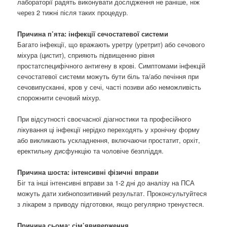
лабораторії радять виконувати дослідження не раніше, ніж
через 2 тижні після таких процедур.
Причина п’ята: інфекції сечостатевої системи
Багато інфекції, що вражають уретру (уретрит) або сечового
міхура (цистит), сприяють підвищенню рівня
простатспецифічного антигену в крові. Симптомами інфекцій
сечостатевої системи можуть бути біль та/або печіння при
сечовипусканні, кров у сечі, часті позиви або неможливість
спорожнити сечовий міхур.
При відсутності своєчасної діагностики та професійного
лікування ці інфекції нерідко переходять у хронічну форму
або викликають ускладнення, включаючи простатит, орхіт,
еректильну дисфункцію та чоловіче безпліддя.
Причина шоста: інтенсивні фізичні вправи
Біг та інші інтенсивні вправи за 1-2 дні до аналізу на ПСА
можуть дати хибнопозитивний результат. Проконсультуйтеся
з лікарем з приводу підготовки, якщо регулярно тренуєтеся.
Причина сьома: сім’явиверження