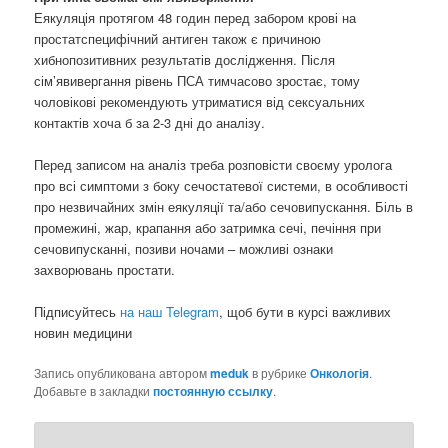
Еякуляція протягом 48 годин перед забором крові на
простатспецифічний антиген також є причиною
хибнопозитивних результатів дослідження. Після
сім’явивергання рівень ПСА тимчасово зростає, тому
чоловікові рекомендують утриматися від сексуальних
контактів хоча б за 2-3 дні до аналізу.
Перед записом на аналіз треба розповісти своєму уролога
про всі симптоми з боку сечостатевої системи, в особливості
про незвичайних змін еякуляції та/або сечовипускання. Біль в
промежині, жар, крапання або затримка сечі, печіння при
сечовипусканні, позиви ночами – можливі ознаки
захворювань простати.
Підписуйтесь
на наш Telegram
, щоб бути в курсі важливих
новин медицини
Запись опубликована автором
meduk
в рубрике
Онкологія
.
Добавьте в закладки
постоянную ссылку
.