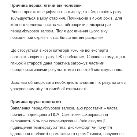
Причина перша: літній вік чоловіки
Рівень простатспецифічного антигену, як і ймовірність раку,
збільшується в міру старіння. Починаючи з 45-50 років, для
кожного чоловіка настає час обговорити з лікарем рак
передміхурової залози. Після досягнення цього віку
періодичний скринінг стає більш ніж виправданим.
Що стосується вікової категорії 70+, не всі експерти
вважають скринінг раку ПЖ необхідним. Справа в тому, що в
глибокій старості дана практика загрожує частими
псевдопозитивними результатами і непотрібним лікуванням.
Важливо обговорювати необхідність аналізів і їх результати з
урахуванням віку та сімейної схильності.
Причина друга: простатит
Запалення передміхурової залози, або простатит – часта
причина підвищеного ПСА. Симптоми захворювання
включають біль при сечовипусканні і/або еякуляції,
підвищення температури тіла, дискомфорт чи почуття
здавлення в області промежини та прямої кишки, порушення