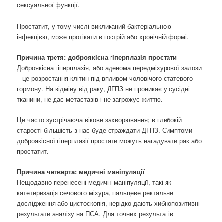
сексуальної функції.
Простатит, у тому числі викликаний бактеріальною
інфекцією, може протікати в гострій або хронічній формі.
Причина третя: доброякісна гіперплазія простати
Доброякісна гіперплазія, або аденома передміхурової залози
– це розростання клітин під впливом чоловічого статевого
гормону. На відміну від раку, ДГПЗ не проникає у сусідні
тканини, не дає метастазів і не загрожує життю.
Це часто зустрічаюча вікове захворювання; в глибокій
старості більшість з нас буде страждати ДГПЗ. Симптоми
доброякісної гіперплазії простати можуть нагадувати рак або
простатит.
Причина четверта: медичні маніпуляції
Нещодавно перенесені медичні маніпуляції, такі як
катетеризація сечового міхура, пальцеве ректальне
дослідження або цистоскопія, нерідко дають хибнопозитивні
результати аналізу на ПСА. Для точних результатів