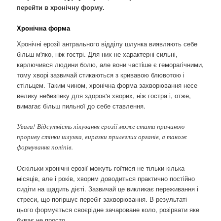
перейти в хронічну форму.
Хронічна форма
Хронічні ерозії антрального відділу шлунка виявляють себе
більш м'яко, ніж гострі. Для них не характерні сильні,
карлючився людини болю, але вони частіше є геморагічними,
тому хворі зазвичай стикаються з кривавою блювотою і
стільцем. Таким чином, хронічна форма захворювання несе
велику небезпеку для здоров'я хворих, ніж гостра і, отже,
вимагає більш пильної до себе ставлення.
Увага! Відсутність лікування ерозії може стати причиною
прориву стінки шлунка, виразки прилеглих органів, а також
формування поліпів.
Оскільки хронічні ерозії можуть гоїтися не тільки кілька
місяців, але і років, хворим доводиться практично постійно
сидіти на щадить дієті. Зазвичай це викликає переживання і
стреси, що погіршує перебіг захворювання. В результаті
цього формується своєрідне зачароване коло, розірвати яке
буває не просто.