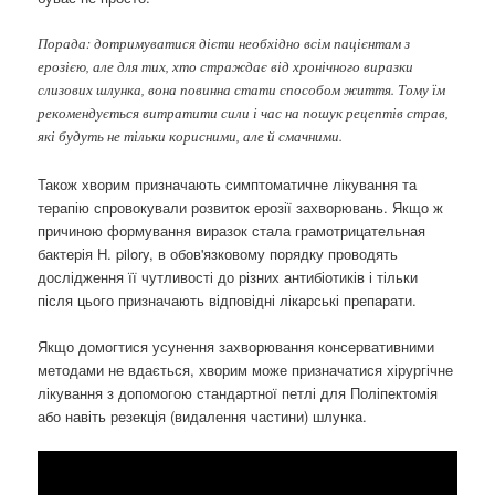
Порада: дотримуватися дієти необхідно всім пацієнтам з
ерозією, але для тих, хто страждає від хронічного виразки
слизових шлунка, вона повинна стати способом життя. Тому їм
рекомендується витратити сили і час на пошук рецептів страв,
які будуть не тільки корисними, але й смачними.
Також хворим призначають симптоматичне лікування та
терапію спровокували розвиток ерозії захворювань. Якщо ж
причиною формування виразок стала грамотрицательная
бактерія H. pilory, в обов'язковому порядку проводять
дослідження її чутливості до різних антибіотиків і тільки
після цього призначають відповідні лікарські препарати.
Якщо домогтися усунення захворювання консервативними
методами не вдається, хворим може призначатися хірургічне
лікування з допомогою стандартної петлі для Поліпектомія
або навіть резекція (видалення частини) шлунка.