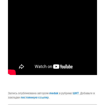
Запись опубликована автором
meduk
в рубрике
ШКТ
. Добавьте в
закладки
постоянную ссылку
.