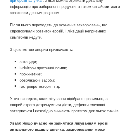
при ерозії шлунка
, з якої можна отримати детальну
інформацію про заборонені продукти, а також ознайомитися з
зразковим денним раціоном.
Після цього переходять до усунення захворювань, що
спровокували розвиток ерозій, і ліквідації неприємних
симптомів недуги.
З цією метою хворим призначають:
антациди;
інгібітори протонної помпи;
прокинетики;
обволікаючі засоби;
гастропротектори і т.д.
У тих випадках, коли лікування підібрано правильно, а
хворий строго дотримується дієти, дефекти слизової
затягуються і безслідно зникають протягом декількох тижнів.
Увага! Якщо вчасно не зайнятися лікуванням ерозії
антрального відділу шлунка, захворювання може