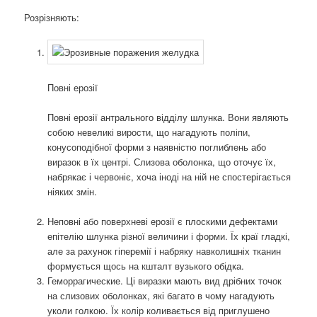
Розрізняють:
Повні ерозії
Повні ерозії антрального відділу шлунка. Вони являють
собою невеликі вирости, що нагадують поліпи,
конусоподібної форми з наявністю поглиблень або
виразок в їх центрі. Слизова оболонка, що оточує їх,
набрякає і червоніє, хоча іноді на ній не спостерігається
ніяких змін.
Неповні або поверхневі ерозії є плоскими дефектами
епітелію шлунка різної величини і форми. Їх краї гладкі,
але за рахунок гіперемії і набряку навколишніх тканин
формується щось на кшталт вузького обідка.
Геморрагические. Ці виразки мають вид дрібних точок
на слизових оболонках, які багато в чому нагадують
уколи голкою. Їх колір коливається від приглушено