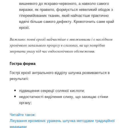
вишневого до яскраво-червоного, а навколо самого
виразки, як правило, формується невеликий ободок з
гіперемійованих тканин, який найчастіше практично
вдвічі більше самого дефекту. Кровоточить саме край
ерозії.
Важливо: повні ерозії найчастіше є множинними і є наслідком
хронічного запального процесу в слизових, на що потрібно
звертати увагу під час ендоскопічного обстеження.
Гостра форма
Гострі ерозії антрального відділу шлунка розвиваються в
результаті:
підвищення секреції соляної кислоти;
недостатності виділення слизу, що захищає стінки
органу;
Читайте також:
Лікування ерозивних уражень шлунка методами традиційної
медицини