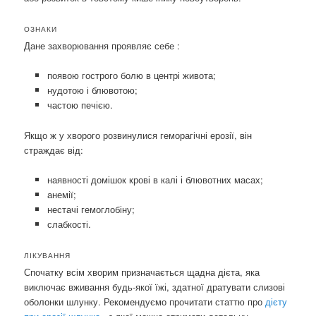
ОЗНАКИ
Дане захворювання проявляє себе :
появою гострого болю в центрі живота;
нудотою і блювотою;
частою печією.
Якщо ж у хворого розвинулися геморагічні ерозії, він
страждає від:
наявності домішок крові в калі і блювотних масах;
анемії;
нестачі гемоглобіну;
слабкості.
ЛІКУВАННЯ
Спочатку всім хворим призначається щадна дієта, яка
виключає вживання будь-якої їжі, здатної дратувати слизові
оболонки шлунку. Рекомендуємо прочитати статтю про
дієту