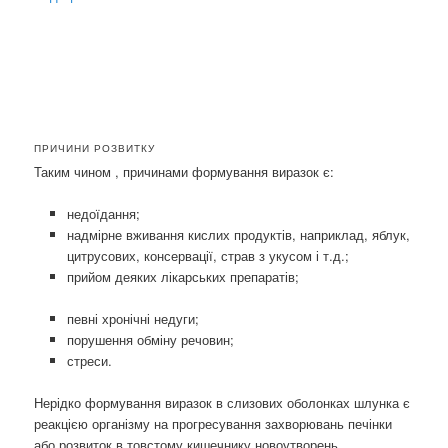
ПРИЧИНИ РОЗВИТКУ
Таким чином , причинами формування виразок є:
недоїдання;
надмірне вживання кислих продуктів, наприклад, яблук,
цитрусових, консервації, страв з укусом і т.д.;
прийом деяких лікарських препаратів;
певні хронічні недуги;
порушення обміну речовин;
стреси.
Нерідко формування виразок в слизових оболонках шлунка є
реакцією організму на прогресування захворювань печінки
або розвиток в товстому кишечнику новоутворень.