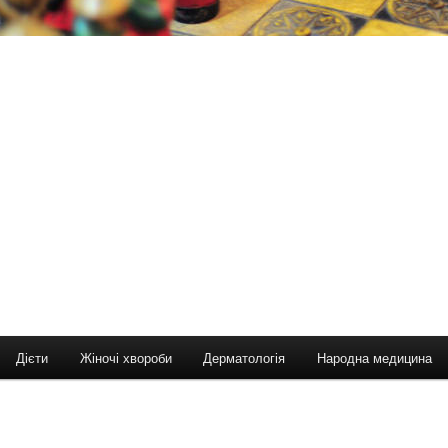
Дієти
Жіночі хвороби
Дерматологія
Народна медицина