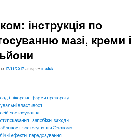
ком: інструкція по
тосуванню мазі, креми і
ьйони
ано
17/11/2017
автором
meduk
лад і лікарські форми препарату
кувальні властивості
осіб застосування
отипоказання і запобіжні заходи
собливості застосування Элокома
бічні ефекти, передозування