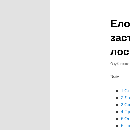
записям
Ело
зас
лос
Опубликов
Зміст
1 Ск
2 Лі
3 Сп
4 Пр
5 О
6 По