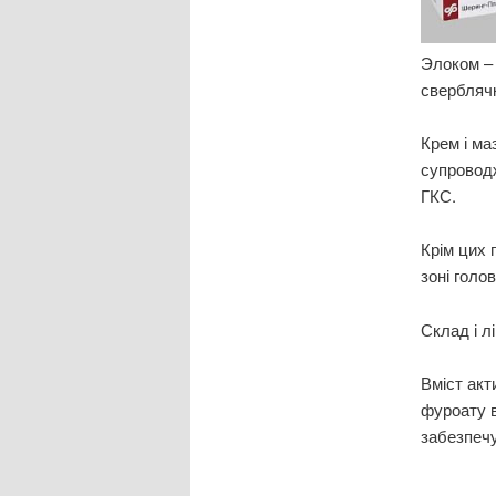
Элоком – 
сверблячк
Крем і ма
супроводж
ГКС.
Крім цих 
зоні голов
Склад і л
Вміст акт
фуроату в
забезпечу