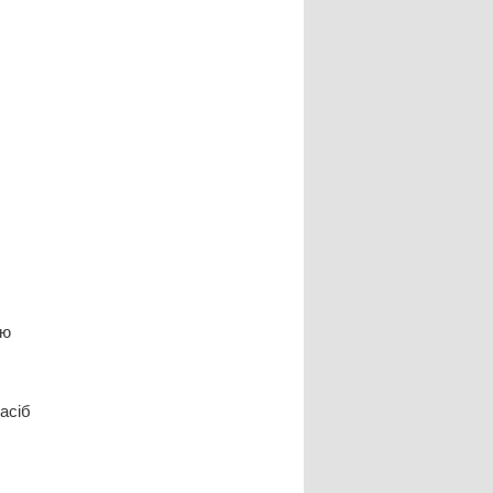
лю
асіб