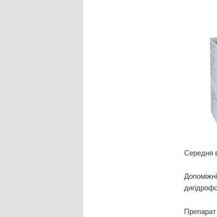
Середня в
Допоміжні
дигідрофо
Препарат 