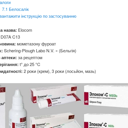
алоги
7.1 Белосалік
вантажити інструкцію по застосуванню
а назва:
Elocom
D07A C13
човина:
мометазону фуроат
к:
Schering-Plough Labo N.V. » (Бельгія)
 аптеки:
за рецептом
ерігання:
t° до 25 °C
ридатності:
2 роки (крем), 3 роки (лосьйон, мазь)