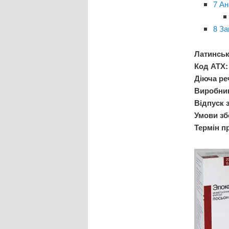
7 Ан
8 За
Латинськ
Код АТХ:
Діюча ре
Виробни
Відпуск з
Умови зб
Термін п