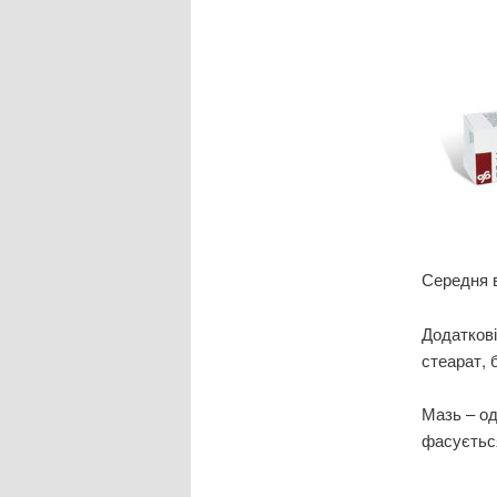
Середня в
Додаткові
стеарат, 
Мазь – од
фасується