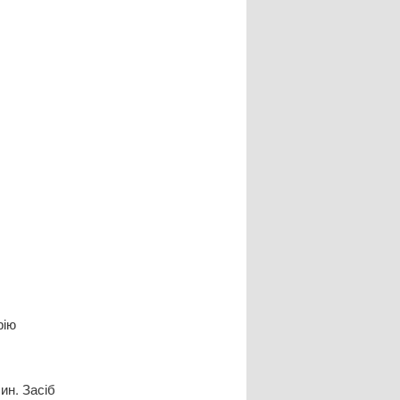
рію
ин. Засіб