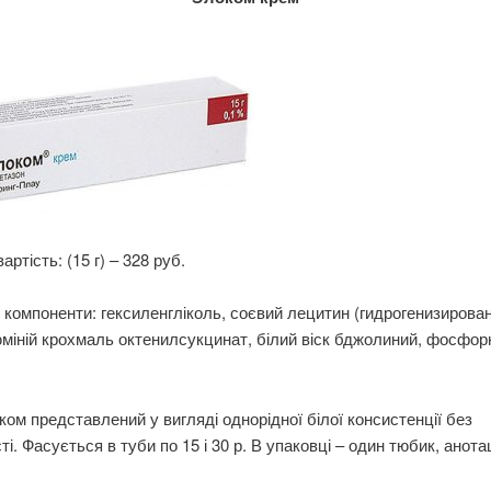
ртість: (15 г) – 328 руб.
 компоненти: гексиленгліколь, соєвий лецитин (гидрогенизирова
міній крохмаль октенилсукцинат, білий віск бджолиний, фосфорн
ом представлений у вигляді однорідної білої консистенції без
ті. Фасується в туби по 15 і 30 р. В упаковці – один тюбик, анотац