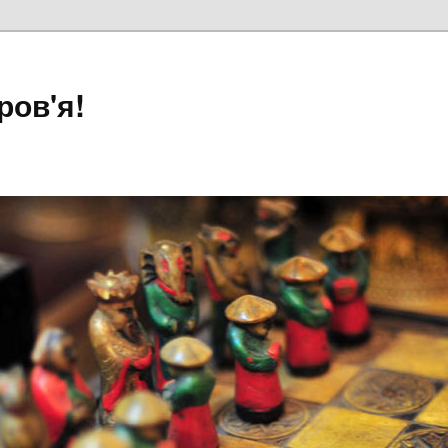
ров'я!