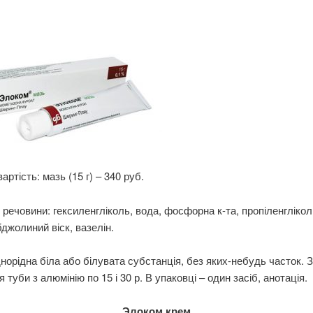
артість: мазь (15 г) – 340 руб.
 речовини: гексиленгліколь, вода, фосфорна к-та, пропіленгліко
бджолиний віск, вазелін.
норідна біла або білувата субстанція, без яких-небудь часток. З
 туби з алюмінію по 15 і 30 р. В упаковці – один засіб, анотація.
Элоком крем