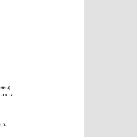
нный),
а к-та,
ія.