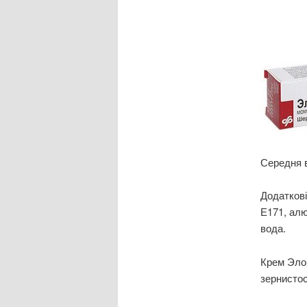
Середня ва
Додаткові
Е171, алю
вода.
Крем Элок
зернистос