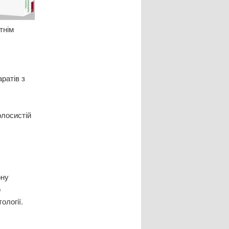
тнім
ратів з
олосистій
ону
о
ології.