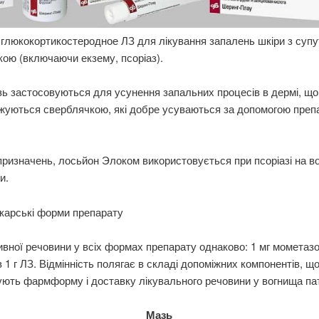
глюкокортикостеродное ЛЗ для лікування запалень шкіри з супу
ою (включаючи екзему, псоріаз).
зь застосовуються для усунення запальних процесів в дермі, що
уються сверблячкою, які добре усуваються за допомогою препа
призначень, лосьйон Элоком використовується при псоріазі на в
и.
ікарські форми препарату
ивної речовини у всіх формах препарату однаково: 1 мг мометаз
 1 г ЛЗ. Відмінність полягає в складі допоміжних компонентів, щ
ють фармформу і доставку лікувального речовини у вогнища пат
Мазь