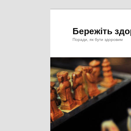
Перейти
к
основному
Бережіть здо
содержимому
Поради, як бути здоровим