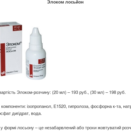
Элоком лосьйон
артість Элоком-розчину: (20 мл) – 193 руб., (30 мл) – 198 руб.
 компоненти: ізопропанол, Е1520, гипролоза, фосфорна к-та, нат
сфат дигідрат, вода.
у формі лосьону – це незабарвлений або трохи жовтуватий розч