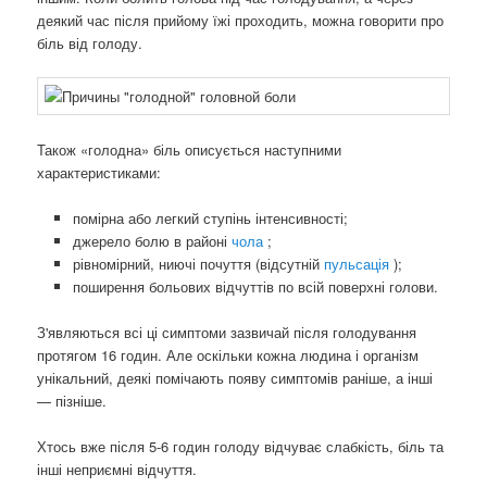
деякий час після прийому їжі проходить, можна говорити про
біль від голоду.
Також «голодна» біль описується наступними
характеристиками:
помірна або легкий ступінь інтенсивності;
джерело болю в районі
чола
;
рівномірний, ниючі почуття (відсутній
пульсація
);
поширення больових відчуттів по всій поверхні голови.
З'являються всі ці симптоми зазвичай після голодування
протягом 16 годин. Але оскільки кожна людина і організм
унікальний, деякі помічають появу симптомів раніше, а інші
— пізніше.
Хтось вже після 5-6 годин голоду відчуває слабкість, біль та
інші неприємні відчуття.