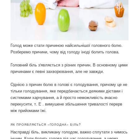
Голод може стати причиною найсильнішої головного болю.
Розберемо причини, чому від голоду іноді болить голова.
Головний біль з'являється з різних причин. В основному цими
причинами є певні захворювання, але не завжди.
Однією з причин болю в голові є голодування, причому це не
тільки голодування, яке передбачається деякими дієтами і
системами харчування, а й просто неможливість вчасно
перекусити, т. Е . вимушене збільшення тривалості перерв
між прийомами їжі.
ЯК ПРОЯВЛЯЄТЬСЯ «ГОЛОДНА» БІЛЬ?
Насправді біль, викликану голодом, важко сплутати з чимось
іншим. Коли болить голова під час голодування, а через