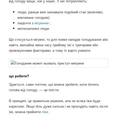
від голоду вище, ніж у інших. У неї потрапляють:
люди, раніше вже зазнавали подібний стан (можливо,
викликане голодом);
пацієнти з
мігренню
;
метеозалежні люди.
Що стосується мігрені, то для появи нападів голодування або
навіть звичайна зміна часу прийому їжі є тригерами або
провокуючими факторами, а тому їх варто уникати.
що робити?
Здається, саме логічне, що можна зробити, коли болить
голова від голоду, — це поїсти.
В принципі, це правильне рішення, але не всяка їжа буде
корисною. Якщо біль дуже сильна і не проходить навіть після
їжі, можна прийняти
ліки
.