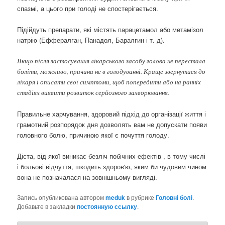
спазмі, а цього при голоді не спостерігається.
Підійдуть препарати, які містять парацетамол або метамізол
натрію (Еффералган, Панадол, Баралгин і т. д).
Якщо після застосування лікарського засобу голова не перестала
боліти, можливо, причина не в голодуванні. Краще звернутися до
лікаря і описати свої симптоми, щоб попередити або на ранніх
стадіях виявити розвиток серйозного захворювання.
Правильне харчування, здоровий підхід до організації життя і
грамотний розпорядок дня дозволять вам не допускати появи
головного болю, причиною якої є почуття голоду.
Дієта, від якої виникає безліч побічних ефектів , в тому числі
і больові відчуття, шкодить здоров'ю, яким би чудовим чином
вона не позначалася на зовнішньому вигляді.
Запись опубликована автором
meduk
в рубрике
Головні болі
.
Добавьте в закладки
постоянную ссылку
.