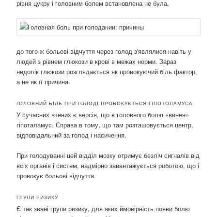
рівня цукру і головним болем встановлена ​​не була.
до того ж больові відчуття через голод з'являлися навіть у
людей з рівнем глюкози в крові в межах норми. Зараз
недолік глюкози розглядається як провокуючий біль фактор,
а не як її причина.
ГОЛОВНИЙ БІЛЬ ПРИ ГОЛОДІ ПРОВОКУЄТЬСЯ ГІПОТОЛАМУСА
У сучасних вчених є версія, що в головного болю «винен»
гіпоталамус. Справа в тому, що там розташовується центр,
відповідальний за голод і насичення.
При голодуванні цей відділ мозку отримує безліч сигналів від
всіх органів і систем, надмірно завантажується роботою, що і
провокує больові відчуття.
ГРУПИ РИЗИКУ
Є так звані групи ризику, для яких ймовірність появи болю