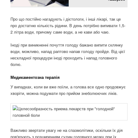
Про що постійно нагадують і дієтологи, і інші лікарі, так це
про достатню кількість рідини. В день потрібно випивати 1,5-
2 літра води, причому саме води, а не кави або чаю.
Іноді при виникненні почуття голоду бажано випити склянку
води, можливо, напад раптово напав голоду пройде. Від цієї
нескладної процедури іноді проходить і напад головного
болю.
Медикаментозна терапія
У випадках, коли ви вже поїли, а голова все одно продовжує
хворіти, можна подумати про прийом знеболюючих ліків.
Важливо звертати увагу не на спазмолітики, оскільки їх дія
пов'язують з розширенням судин головного мозку при їх