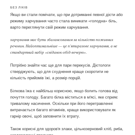
БЕЗ ЛІКІВ
Якщо ви стали помічати, що при дотриманні певної дієти або
режиму харчування часто стала виникати «голодна» біль,
варто переглянути свій режим харчування.
харчування має бути збалансованим за кількістю поживних
речовин. Найоптимальніше — це п'ятиразове харчування, а не
стандартний набір «сніданок-обід-вечерю».
Потрібно знайти час ще для пари перекусів. Дієтологи
стверджують, що для схуднення краще скоротити не
кількість прийомів їжі, а розмір порцій.
Білкова їжа є найбільш корисною, якщо болить голова від
почуття голоду. Багато білка міститься в м'ясі, яке сприяє
тривалому насичення. Оскільки при його перетравленні
витрачається багато вітамінів, краще використовувати як
гарнір овочі, щоб заповнити їх втрату.
Також корисні для здоров'я злаки, цільнозерновий хліб, риба,
кисломолочні продукти.