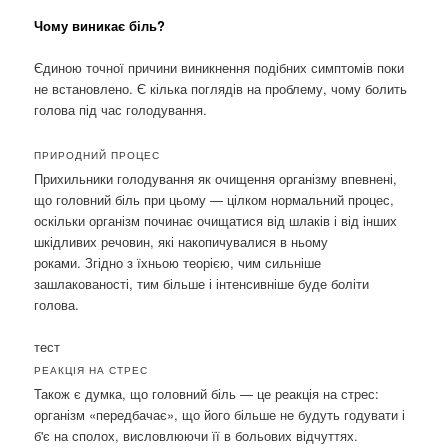
Чому виникає біль?
Єдиною точної причини виникнення подібних симптомів поки
не встановлено. Є кілька поглядів на проблему, чому болить
голова під час голодування.
ПРИРОДНИЙ ПРОЦЕС
Прихильники голодування як очищення організму впевнені,
що головний біль при цьому — цілком нормальний процес,
оскільки організм починає очищатися від шлаків і від інших
шкідливих речовин, які накопичувалися в ньому
роками. Згідно з їхньою теорією, чим сильніше
зашлакованості, тим більше і інтенсивніше буде боліти
голова.
тест
РЕАКЦІЯ НА СТРЕС
Також є думка, що головний біль — це реакція на стрес:
організм «передбачає», що його більше не будуть годувати і
б'є на сполох, висловлюючи її в больових відчуттях.