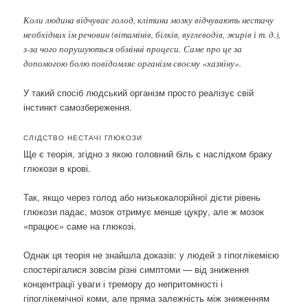
Коли людина відчуває голод, клітини мозку відчувають нестачу
необхідних їм речовин (вітамінів, білків, вуглеводів, жирів і т. д.),
з-за чого порушуються обмінні процеси. Саме про це за
допомогою болю повідомляє організм своєму «хазяїну».
У такий спосіб людський організм просто реалізує свій
інстинкт самозбереження.
СЛІДСТВО НЕСТАЧІ ГЛЮКОЗИ
Ще є теорія, згідно з якою головний біль є наслідком браку
глюкози в крові.
Так, якщо через голод або низькокалорійної дієти рівень
глюкози падає, мозок отримує менше цукру, але ж мозок
«працює» саме на глюкозі.
Однак ця теорія не знайшла доказів: у людей з гіпоглікемією
спостерігалися зовсім різні симптоми — від зниження
концентрації уваги і тремору до непритомності і
гіпоглікемічної коми, але пряма залежність між зниженням