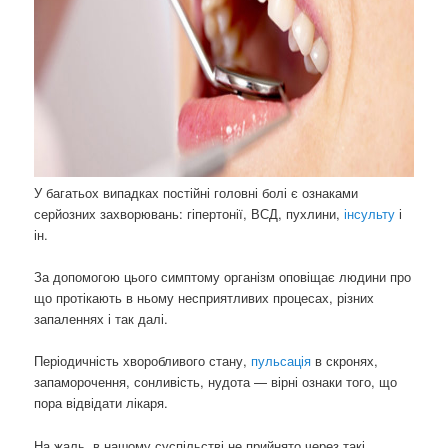
У багатьох випадках постійні головні болі є ознаками
серйозних захворювань: гіпертонії, ВСД, пухлини,
інсульту
і
ін.
За допомогою цього симптому організм оповіщає людини про
що протікають в ньому несприятливих процесах, різних
запаленнях і так далі.
Періодичність хворобливого стану,
пульсація
в скронях,
запаморочення, сонливість, нудота — вірні ознаки того, що
пора відвідати лікаря.
На жаль, в нашому суспільстві не прийнято через такі