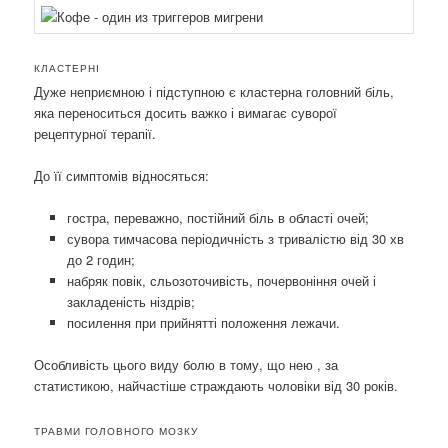
КЛАСТЕРНІ
Дуже неприємною і підступною є кластерна головний біль,
яка переноситься досить важко і вимагає суворої
рецептурної терапії.
До її симптомів відносяться:
гостра, переважно, постійний біль в області очей;
сувора тимчасова періодичність з тривалістю від 30 хв
до 2 годин;
набряк повік, сльозоточивість, почервоніння очей і
закладеність ніздрів;
посилення при прийнятті положення лежачи.
Особливість цього виду болю в тому, що нею , за
статистикою, найчастіше страждають чоловіки від 30 років.
ТРАВМИ ГОЛОВНОГО МОЗКУ