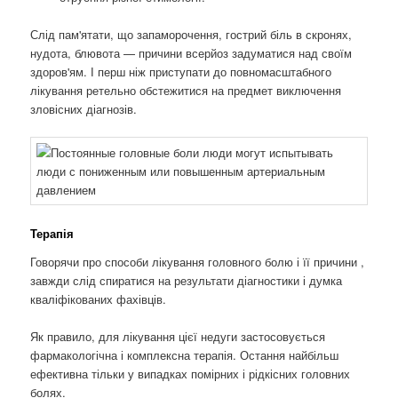
Слід пам'ятати, що запаморочення, гострий біль в скронях,
нудота, блювота — причини всерйоз задуматися над своїм
здоров'ям. І перш ніж приступати до повномасштабного
лікування ретельно обстежитися на предмет виключення
зловісних діагнозів.
Терапія
Говорячи про способи лікування головного болю і її причини ,
завжди слід спиратися на результати діагностики і думка
кваліфікованих фахівців.
Як правило, для лікування цієї недуги застосовується
фармакологічна і комплексна терапія. Остання найбільш
ефективна тільки у випадках помірних і рідкісних головних
болях.