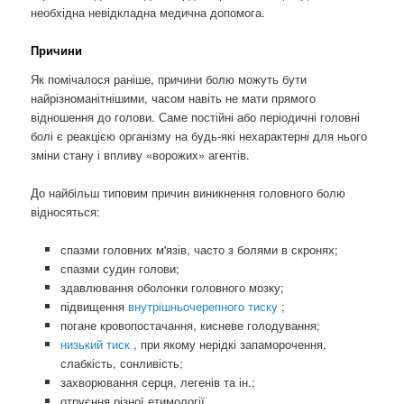
необхідна невідкладна медична допомога.
Причини
Як помічалося раніше, причини болю можуть бути
найрізноманітнішими, часом навіть не мати прямого
відношення до голови. Саме постійні або періодичні головні
болі є реакцією організму на будь-які нехарактерні для нього
зміни стану і впливу «ворожих» агентів.
До найбільш типовим причин виникнення головного болю
відносяться:
спазми головних м'язів, часто з болями в скронях;
спазми судин голови;
здавлювання оболонки головного мозку;
підвищення
внутрішньочерепного тиску
;
погане кровопостачання, кисневе голодування;
низький тиск
, при якому нерідкі запаморочення,
слабкість, сонливість;
захворювання серця, легенів та ін.;
отруєння різної етимології.