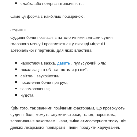
слабка або помірна інтенсивність.
Саме ця форма є найбільш поширеною.
СУДИННІ
Судинні болю пов'язані з патологічними змінами судин
головного мозку і проявляються у вигляді мігрені і
артеріальної гіпертензії, для яких властива:
наростаюча важка,
давить
, пульсуючий біль;
локалізація в області потилиці і шиї;
світло- і звукобоязнь;
посилення болю при русі;
запаморочення;
нудота.
Крім того, так званими побічними факторами, що провокують
судинні болі, можуть служити стреси, голод, перевтома,
зловживання алкоголем і кави, зміна атмосферного тиску, дія
деяких лікарських препаратів і певні продукти харчування.