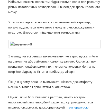
Найбільш важким перебігом відрізняються болю при розвитку
різних патологічних захворювань і внаслідок травм головного
мозку.
У таких випадках вони носять систематичний характер,
погано піддаються лікуванню і можуть супроводжуватися
нудотою, блювотою і підвищенням температури.
З огляду на всі ознаки захворювання, не варто пускати його
на самоплив або займатися самолікуванням. Однак ж і при
незначних, слабовираженних, нечастих головних болях не
потрібно відразу ж бігти на прийом до лікаря.
Якщо в цілому вони не викликають ніякого дискомфорту,
можна обійтися і прийняттям анальгетика.
Однак, якщо болі з'явилися раптово, мають гострий,
наростаючий хвилеподібний характер, супроводжуються
втратою свідомості, дискоординацией і
температурою
,