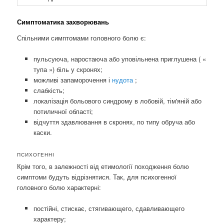
Симптоматика захворювань
Спільними симптомами головного болю є:
пульсуюча, наростаюча або уповільнена приглушена ( «
тупа ») біль у скронях;
можливі запаморочення і
нудота
;
слабкість;
локалізація больового синдрому в лобовій, тім'яній або
потиличної області;
відчуття здавлювання в скронях, по типу обруча або
каски.
ПСИХОГЕННІ
Крім того, в залежності від етимології походження болю
симптоми будуть відрізнятися. Так, для психогенної
головного болю характерні:
постійні, стискає, стягивающего, сдавливающего
характеру;