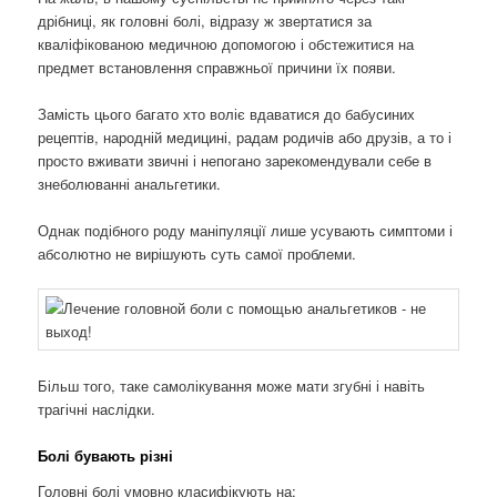
дрібниці, як головні болі, відразу ж звертатися за
кваліфікованою медичною допомогою і обстежитися на
предмет встановлення справжньої причини їх появи.
Замість цього багато хто воліє вдаватися до бабусиних
рецептів, народній медицині, радам родичів або друзів, а то і
просто вживати звичні і непогано зарекомендували себе в
знеболюванні анальгетики.
Однак подібного роду маніпуляції лише усувають симптоми і
абсолютно не вирішують суть самої проблеми.
Більш того, таке самолікування може мати згубні і навіть
трагічні наслідки.
Болі бувають різні
Головні болі умовно класифікують на: