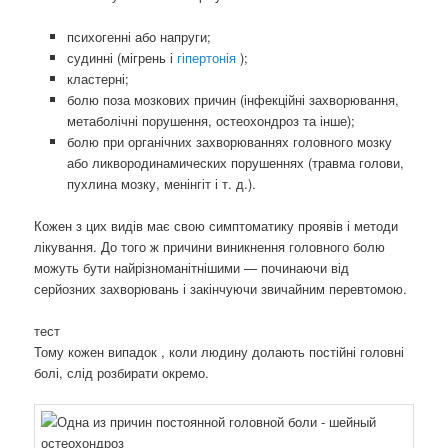
психогенні або напруги;
судинні (мігрень і
гіпертонія
);
кластерні;
болю поза мозкових причин (інфекційні захворювання,
метаболічні порушення, остеохондроз та інше);
болю при органічних захворюваннях головного мозку
або ликвородинамических порушеннях (травма голови,
пухлина мозку, менінгіт і т. д.).
Кожен з цих видів має свою симптоматику проявів і методи
лікування. До того ж причини виникнення головного болю
можуть бути найрізноманітнішими — починаючи від
серйозних захворювань і закінчуючи звичайним перевтомою.
тест
Тому кожен випадок , коли людину долають постійні головні
болі, слід розбирати окремо.