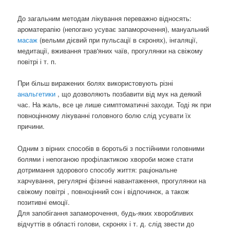
До загальним методам лікування переважно відносять:
ароматерапію (непогано усуває запаморочення), мануальний
масаж
(вельми дієвий при пульсації в скронях), інгаляції,
медитації, вживання трав'яних чаїв, прогулянки на свіжому
повітрі і т. п.
При більш виражених болях використовують різні
анальгетики
, що дозволяють позбавити від мук на деякий
час. На жаль, все це лише симптоматичні заходи. Тоді як при
повноцінному лікуванні головного болю слід усувати їх
причини.
Одним з вірних способів в боротьбі з постійними головними
болями і непоганою профілактикою хвороби може стати
дотримання здорового способу життя: раціональне
харчування, регулярні фізичні навантаження, прогулянки на
свіжому повітрі , повноцінний сон і відпочинок, а також
позитивні емоції.
Для запобігання запаморочення, будь-яких хворобливих
відчуттів в області голови, скронях і т. д. слід звести до