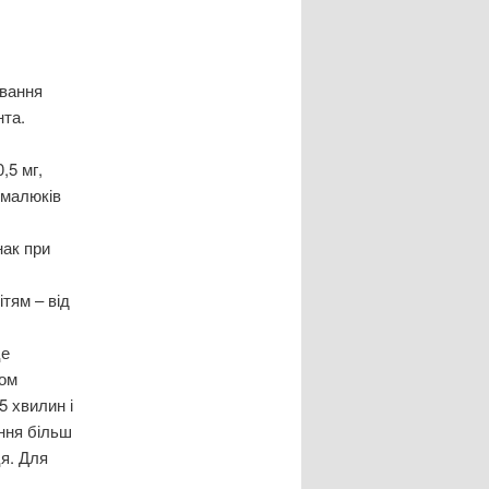
ування
нта.
,5 мг,
 малюків
нак при
ітям – від
це
хом
5 хвилин і
ення більш
ця. Для