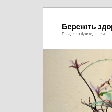
Перейти
к
основному
Бережіть здо
содержимому
Поради, як бути здоровим