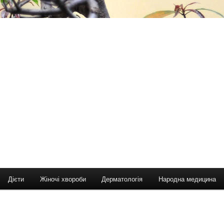
Дієти
Жіночі хвороби
Дерматологія
Народна медицина