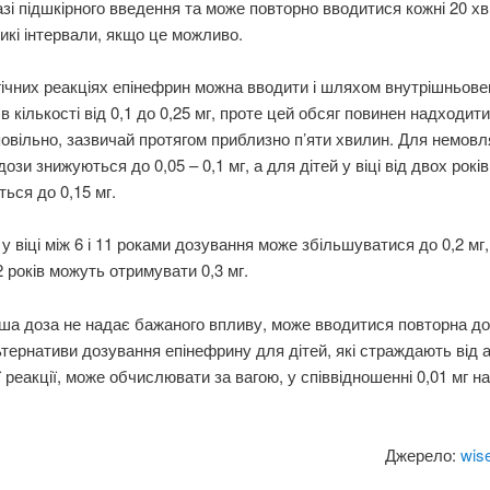
разі підшкірного введення та може повторно вводитися кожні 20 х
икі інтервали, якщо це можливо.
ічних реакціях епінефрин можна вводити і шляхом внутрішньове
в кількості від 0,1 до 0,25 мг, проте цей обсяг повинен надходити
повільно, зазвичай протягом приблизно п’яти хвилин. Для немовл
дози знижуються до 0,05 – 0,1 мг, а для дітей у віці від двох років
ься до 0,15 мг.
 у віці між 6 і 11 роками дозування може збільшуватися до 0,2 мг,
 років можуть отримувати 0,3 мг.
а доза не надає бажаного впливу, може вводитися повторна до
ьтернативи дозування епінефрину для дітей, які страждають від 
ї реакції, може обчислювати за вагою, у співвідношенні 0,01 мг на
Джерело:
wis