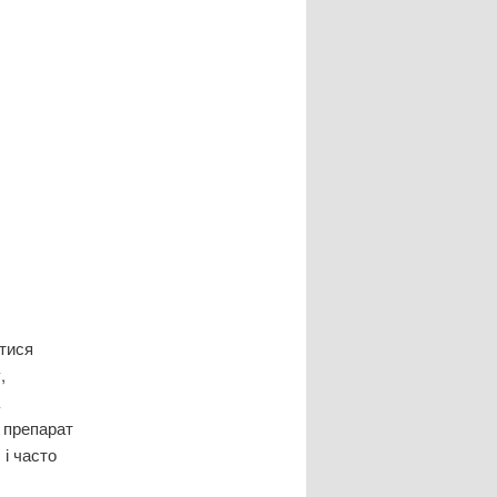
итися
,
 препарат
 і часто