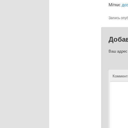
Мітки:
доз
Запись опу
Доба
Ваш адрес 
Коммент