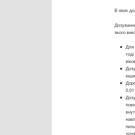
В яких до
Дозування
якого вик
Для 
тоді
віко
Дозу
інши
Доро
0,01
Дозу
повн
внут
наві
низь
діте