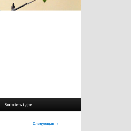
Вагітність і діти
Следующая
→