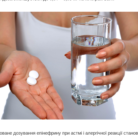
ване дозування епінефрину при астмі і алергічної реакції станов