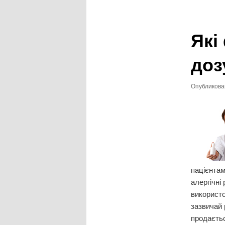
записям
Які
доз
Опубликов
пацієнтам
алергічні
використо
зазвичай 
продаєть