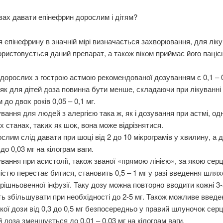
зах давати епінефрин дорослим і дітям?
 епінефрину в значній мірі визначається захворювання, для лік
ористовується даний препарат, а також віком приймає його паціє
дорослих з гострою астмою рекомендованої дозуванням є 0,1 – 0
 як для дітей доза повинна бути менше, складаючи при лікуванні
м до двох років 0,05 – 0,1 мг.
вання для людей з алергією така ж, як і дозування при астмі, од
х станах, таких як шок, вона може відрізнятися.
слим слід давати при шоці від 2 до 10 мікрограмів у хвилину, а д
 до 0,03 мг на кілограм ваги.
вання при асистолії, також званої «прямою лінією», за якою сер
істю перестає битися, становить 0,5 – 1 мг у разі введення шля
рішньовенної інфузії. Таку дозу можна повторно вводити кожні 3-
ть збільшувати при необхідності до 2-5 мг. Також можливе введ
кої дози від 0,3 до 0,5 мг безпосередньо у правий шлуночок сер
й доза зменшується до 0,01 – 0,03 мг на кілограм ваги.