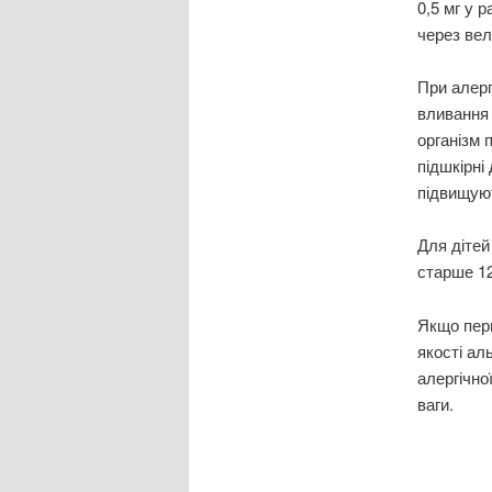
0,5 мг у 
через вел
При алерг
вливання 
організм 
підшкірні 
підвищуют
Для дітей
старше 12
Якщо перш
якості ал
алергічно
ваги.