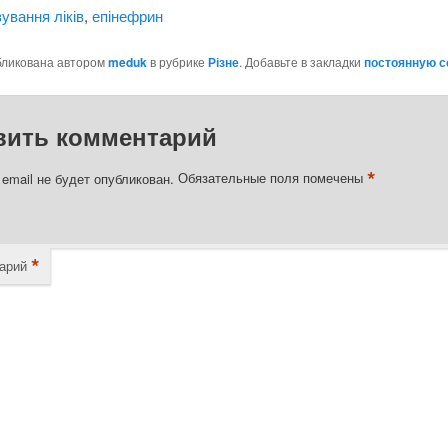
ування ліків
,
епінефрин
бликована автором
meduk
в рубрике
Різне
. Добавьте в закладки
постоянную 
вить комментарий
*
email не будет опубликован.
Обязательные поля помечены
*
арий