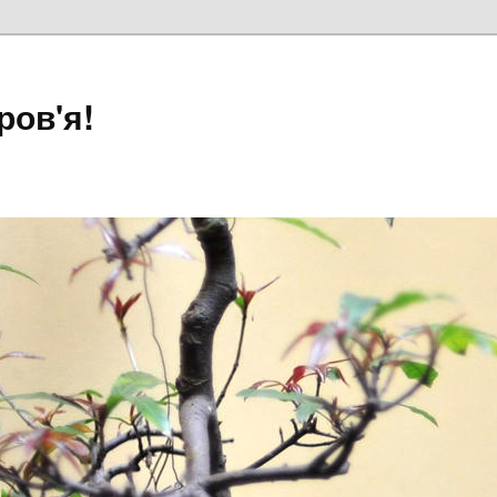
ров'я!