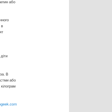
вилин або
нного
 в
ят
 діти
за. В
астми або
 кілограм
egeek.com