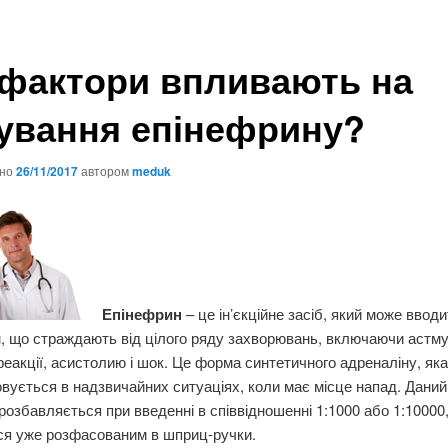
 фактори впливають на
ування епінефрину?
ано
26/11/2017
автором
meduk
Епінефрин
– це ін’єкційне засіб, який може ввод
, що страждають від цілого ряду захворювань, включаючи астму
 реакції, асистолию і шок. Це форма синтетичного адреналіну, яка
вується в надзвичайних ситуаціях, коли має місце напад. Даний
розбавляється при введенні в співвідношенні 1:1000 або 1:10000,
ся уже розфасованим в шприц-ручки.