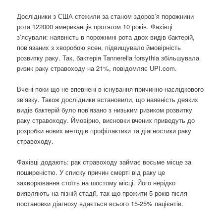
Дослідники з США стежили за станом здоров’я порожнини
рота 122000 американців протягом 10 років. Фахівці
з’ясували: наявність в порожнині рота двох видів бактерій,
пов’язаних з хворобою ясен, підвищувало ймовірність
розвитку раку. Так, бактерія Tannerella forsythia збільшувала
ризик раку стравоходу на 21%, повідомляє UPI.com.
Вчені поки що не впевнені в існування причинно-наслідкового
зв’язку. Також дослідники встановили, що наявність деяких
видів бактерій було пов’язано з низьким ризиком розвитку
раку стравоходу. Ймовірно, висновки вчених приведуть до
розробки нових методів профілактики та діагностики раку
стравоходу.
Фахівці додають: рак стравоходу займає восьме місце за
поширеністю. У списку причин смерті від раку це
захворювання стоїть на шостому місці. Його нерідко
виявляють на пізній стадії, так що прожити 5 років після
постановки діагнозу вдається всього 15-25% пацієнтів.