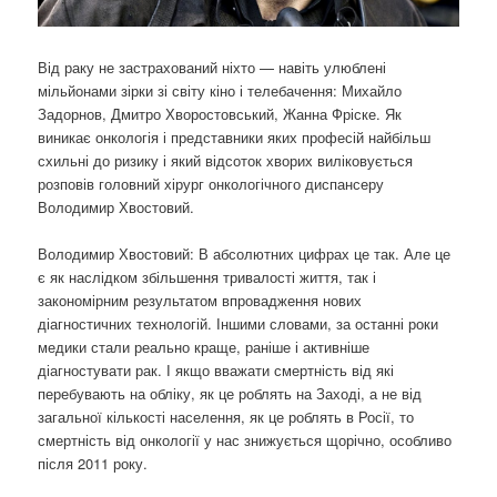
Від раку не застрахований ніхто — навіть улюблені
мільйонами зірки зі світу кіно і телебачення: Михайло
Задорнов, Дмитро Хворостовський, Жанна Фріске. Як
виникає онкологія і представники яких професій найбільш
схильні до ризику і який відсоток хворих виліковується
розповів головний хірург онкологічного диспансеру
Володимир Хвостовий.
Володимир Хвостовий: В абсолютних цифрах це так. Але це
є як наслідком збільшення тривалості життя, так і
закономірним результатом впровадження нових
діагностичних технологій. Іншими словами, за останні роки
медики стали реально краще, раніше і активніше
діагностувати рак. І якщо вважати смертність від які
перебувають на обліку, як це роблять на Заході, а не від
загальної кількості населення, як це роблять в Росії, то
смертність від онкології у нас знижується щорічно, особливо
після 2011 року.