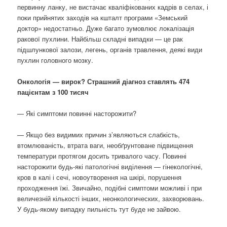
первинну ланку, не вистачає кваліфікованих кадрів в селах, і
поки прийнятих заходів на кшталт програми «Земський
доктор» недостатньо. Дуже багато зумовлює локалізація
ракової пухлини. Найбільш складні випадки — це рак
підшлункової залози, легень, органів травлення, деякі види
пухлин головного мозку.
Онкологія — вирок? Страшний діагноз ставлять 474
пацієнтам з 100 тисяч
— Які симптоми повинні насторожити?
— Якщо без видимих причин з’являються слабкість,
втомлюваність, втрата ваги, необґрунтоване підвищення
температури протягом досить тривалого часу. Повинні
насторожити будь-які патологічні виділення — гінекологічні,
кров в калі і сечі, новоутворення на шкірі, порушення
проходження їжі. Звичайно, подібні симптоми можливі і при
величезній кількості інших, неонкологических, захворювань.
У будь-якому випадку пильність тут буде не зайвою.