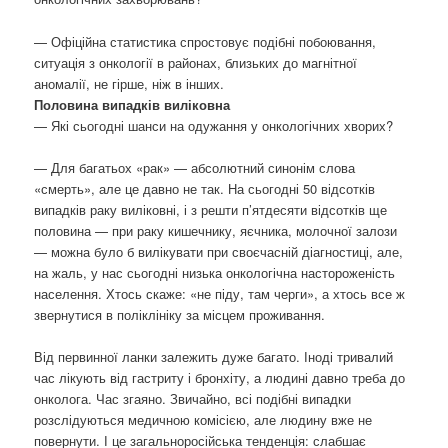
— Офіційна статистика спростовує подібні побоювання,
ситуація з онкології в районах, близьких до магнітної
аномалії, не гірше, ніж в інших.
Половина випадків виліковна
— Які сьогодні шанси на одужання у онкологічних хворих?
— Для багатьох «рак» — абсолютний синонім слова
«смерть», але це давно не так. На сьогодні 50 відсотків
випадків раку виліковні, і з решти п’ятдесяти відсотків ще
половина — при раку кишечнику, яєчника, молочної залози
— можна було б вилікувати при своєчасній діагностиці, але,
на жаль, у нас сьогодні низька онкологічна настороженість
населення. Хтось скаже: «не піду, там черги», а хтось все ж
звернутися в поліклініку за місцем проживання.
Від первинної ланки залежить дуже багато. Іноді тривалий
час лікують від гастриту і бронхіту, а людині давно треба до
онколога. Час згаяно. Звичайно, всі подібні випадки
розслідуються медичною комісією, але людину вже не
повернути. І це загальноросійська тенденція: слабшає