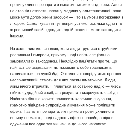
протипухлинні препарати з вмістом витяжок ягід, кори. Але я
не став би називати народну медицину альтернативної, вона
може бути допоміжним засобом — і то за умови погодження з
лікарем. Самолікування тут неприпустимо, оскільки одне і те
ж рослинний засіб підходить одній людині і може зашкодити
іншому.
На жаль, чимало випадків, коли люди труїлися отруйними
рослинами і вмирали, причому іноді навіть спеціально
замовляли їх закордоном. Необхідно пам’ятати про те, що
найчастіше шарлатани, які називають себе травниками,
наживаються на чужій біді. Онкологічні хворі, у яких прогноз
несприятливий, стають для них ласим шматочком. Люди,
яким нічого втрачати, чіпляються за останню надію — якесь
нібито чудодійний засіб, а в результаті скорочують свої дні.
Набагато більше користі приносить класичне лікування,
грамотно підібране супровідне лікування може поліпшити
ефект. Навіть ті препарати, які прямого протипухлинного
впливу не мають, іноді надають ефект плацебо, а віра в
одужання все одно так чи інакше до нього наближає.