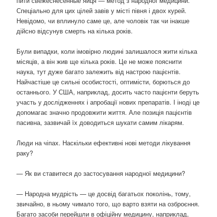
пити свежеснесенные яйця — метод з народної медицини.
Спеціально для цих цілей завів у місті півня і двох курей.
Невідомо, чи вплинуло саме це, але чоловік так чи інакше
дійсно відсунув смерть на кілька років.
Були випадки, коли імовірно людині залишалося жити кілька
місяців, а він жив ще кілька років. Це не може пояснити
наука, тут дуже багато залежить від настрою пацієнтів.
Найчастіше це сильні особистості, оптимісти, борються до
останнього. У США, наприклад, досить часто пацієнти беруть
участь у дослідженнях і апробації нових препаратів. І іноді це
допомагає значно продовжити життя. Але позиція пацієнтів
пасивна, зазвичай їх доводиться шукати самим лікарям.
Люди на чіпах. Наскільки ефективні нові методи лікування
раку?
— Як ви ставитеся до застосування народної медицини?
— Народна мудрість — це досвід багатьох поколінь, тому,
звичайно, в ньому чимало того, що варто взяти на озброєння.
Багато засоби перейшли в офіційну медицину, наприклад,