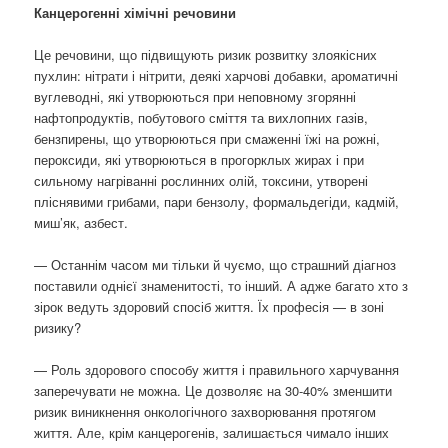
Канцерогенні хімічні речовини
Це речовини, що підвищують ризик розвитку злоякісних
пухлин: нітрати і нітрити, деякі харчові добавки, ароматичні
вуглеводні, які утворюються при неповному згорянні
нафтопродуктів, побутового сміття та вихлопних газів,
бензпирены, що утворюються при смаженні їжі на рожні,
пероксиди, які утворюються в прогорклых жирах і при
сильному нагріванні рослинних олій, токсини, утворені
пліснявими грибами, пари бензолу, формальдегіди, кадмій,
миш’як, азбест.
— Останнім часом ми тільки й чуємо, що страшний діагноз
поставили однієї знаменитості, то інший. А адже багато хто з
зірок ведуть здоровий спосіб життя. Їх професія — в зоні
ризику?
— Роль здорового способу життя і правильного харчування
заперечувати не можна. Це дозволяє на 30-40% зменшити
ризик виникнення онкологічного захворювання протягом
життя. Але, крім канцерогенів, залишається чимало інших