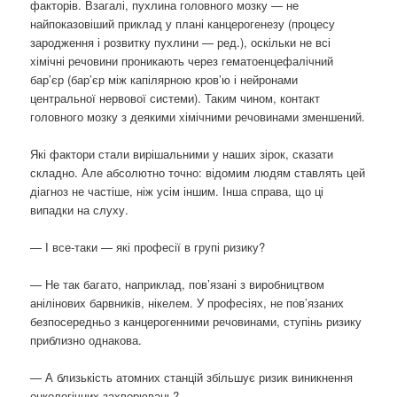
факторів. Взагалі, пухлина головного мозку — не
найпоказовіший приклад у плані канцерогенезу (процесу
зародження і розвитку пухлини — ред.), оскільки не всі
хімічні речовини проникають через гематоенцефалічний
бар’єр (бар’єр між капілярною кров’ю і нейронами
центральної нервової системи). Таким чином, контакт
головного мозку з деякими хімічними речовинами зменшений.
Які фактори стали вирішальними у наших зірок, сказати
складно. Але абсолютно точно: відомим людям ставлять цей
діагноз не частіше, ніж усім іншим. Інша справа, що ці
випадки на слуху.
— І все-таки — які професії в групі ризику?
— Не так багато, наприклад, пов’язані з виробництвом
анілінових барвників, нікелем. У професіях, не пов’язаних
безпосередньо з канцерогенними речовинами, ступінь ризику
приблизно однакова.
— А близькість атомних станцій збільшує ризик виникнення
онкологічних захворювань?