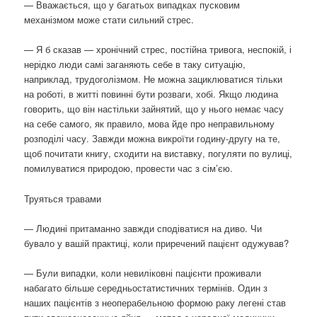
— Вважається, що у багатьох випадках пусковим
механізмом може стати сильний стрес.
— Я б сказав — хронічний стрес, постійна тривога, неспокій, і
нерідко люди самі заганяють себе в таку ситуацію,
наприклад, трудоголізмом. Не можна зациклюватися тільки
на роботі, в житті повинні бути розваги, хобі. Якщо людина
говорить, що він настільки зайнятий, що у нього немає часу
на себе самого, як правило, мова йде про неправильному
розподілі часу. Завжди можна викроїти годину-другу на те,
щоб почитати книгу, сходити на виставку, погуляти по вулиці,
помилуватися природою, провести час з сім’єю.
Труяться травами
— Людині притаманно завжди сподіватися на диво. Чи
бувало у вашій практиці, коли приречений пацієнт одужував?
— Були випадки, коли невиліковні пацієнти проживали
набагато більше середньостатистичних термінів. Один з
наших пацієнтів з неоперабельною формою раку легені став