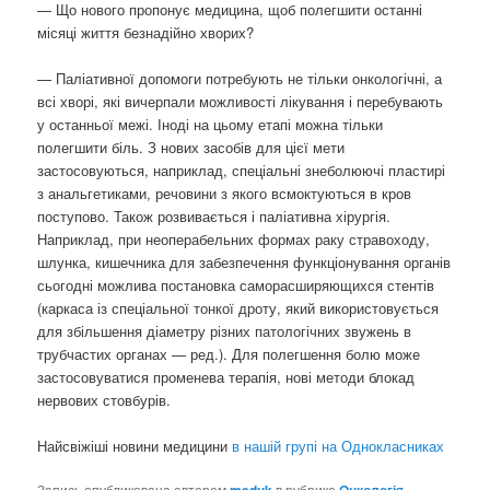
— Що нового пропонує медицина, щоб полегшити останні
місяці життя безнадійно хворих?
— Паліативної допомоги потребують не тільки онкологічні, а
всі хворі, які вичерпали можливості лікування і перебувають
у останньої межі. Іноді на цьому етапі можна тільки
полегшити біль. З нових засобів для цієї мети
застосовуються, наприклад, спеціальні знеболюючі пластирі
з анальгетиками, речовини з якого всмоктуються в кров
поступово. Також розвивається і паліативна хірургія.
Наприклад, при неоперабельних формах раку стравоходу,
шлунка, кишечника для забезпечення функціонування органів
сьогодні можлива постановка саморасширяющихся стентів
(каркаса із спеціальної тонкої дроту, який використовується
для збільшення діаметру різних патологічних звужень в
трубчастих органах — ред.). Для полегшення болю може
застосовуватися променева терапія, нові методи блокад
нервових стовбурів.
Найсвіжіші новини медицини
в нашій групі на Однокласниках
Запись опубликована автором
meduk
в рубрике
Онкологія
.